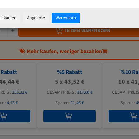
45,81 €
inkl. MwSt
zzgl.
Versandkosten
einkaufen
Angebote
Warenkorb
IN DEN WARENKORB
Mehr kaufen, weniger bezahlen
Rabatt
%
5
Rabatt
%
10
Ra
 44,44 €
5 x 43,52 €
10 x 41
REIS :
133,31 €
GESAMTPREIS :
217,60 €
GESAMTPREIS
ren:
4,13 €
Sparen:
11,46 €
Sparen:
4