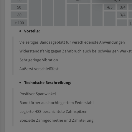
30
4/5
4/5
50
4/5
3/4
80
3/4
> 100
1
Vorteile:
Vielseitiges Bandsägeblatt für verschiedenste Anwendungen
Widerstandsfähig gegen Zahnbruch auch bei schwierigen Werks
Sehr geringe Vibration
Äußerst verschleißfest
Technische Beschreibung:
Positiver Spanwinkel
Bandkörper aus hochlegiertem Federstahl
Legierte HSS-beschichtete Zahnspitzen
Spezielle Zahngeometrie und Zahnteilung