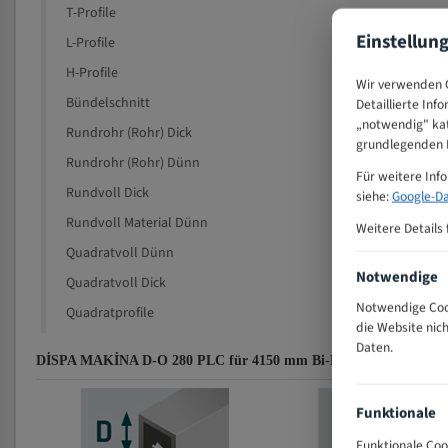
T-Profile
Einstellun
L-Profile
H-Profile
Wir verwenden C
Bündelschnitt
Detaillierte Inf
„notwendig" kat
Rundrohr (Rohr) Dick
grundlegenden F
Rundrohr (Rohr) Dünn
Für weitere Inf
Rundvoll Dick
siehe:
Google-Da
Rundvoll Material Dünn
Weitere Details 
Quadratvoll Dünn
Notwendige
Quadratvoll Dick
Notwendige Cook
Quadratprofile
die Website nic
Daten.
DİSPA MAKİNA D-O 280 PLC für 4150 mm Bi-Metall Bandsägeblät
Funktionale
Funktionale Coo