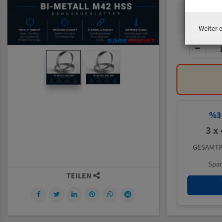
Weiter 
%
3
3 x
GESAMTP
Spa
TEILEN