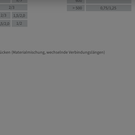
2/3
600
2/3
> 500
0,75/1,25
2/3
1,5/2,0
1/2
,5/2,0
tücken (Materialmischung, wechselnde Verbindungslängen)