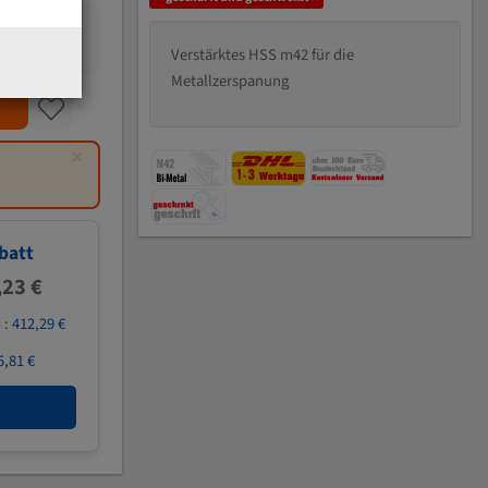
Verstärktes HSS m42 für die
Metallzerspanung
×
batt
,23 €
 :
412,29 €
5,81 €