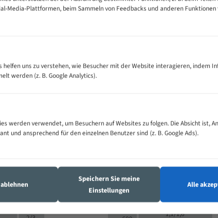
cial-Media-Plattformen, beim Sammeln von Feedbacks und anderen Funktionen
VOLLMATERIAL
Zähne pro
300
500
es helfen uns zu verstehen, wie Besucher mit der Website interagieren, indem I
M (mm)
Zoll (ZpZ)
)
t werden (z. B. Google Analytics).
>
10/14
25
5/8
15 - 40
8/12
0
5/8
25 - 50
6/10
8
4/6
es werden verwendet, um Besuchern auf Websites zu folgen. Die Absicht ist, A
35 - 70
5/8
4/6
vant und ansprechend für den einzelnen Benutzer sind (z. B. Google Ads).
50 - 120
4/6
4/6
80 - 180
3/4
6
130 -
4/5
2/3
350
Speichern Sie meine
4/5
s ablehnen
Alle akzep
150 -
Einstellungen
1,5/2
4/5
450
3/4
200 -
1,1/1,6