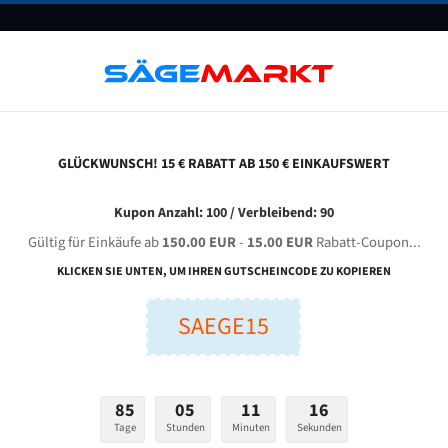
UNTERNEHMEN
FAQ
GUTSCHEINE
BLOG
KONTAKT
GLÜCKWUNSCH! 15 € RABATT AB 150 € EINKAUFSWERT
i̇spa Maki̇na D-O 280 Plc Für 4150 Mm Bi-Metall Bandsägeblätter
Kupon Anzahl: 100 / Verbleibend: 90
Gültig für Einkäufe ab
150.00 EUR
-
15.00 EUR
Rabatt-Coupon...
A MAKİNA D-O 280 PLC für 4150 mm Bi-Metall Bandsägebl
KLICKEN SIE UNTEN, UM IHREN GUTSCHEINCODE ZU KOPIEREN
SAEGE15
nge (mm):
Breite (mm):
Stärken + Zah
mm
mm
Welche Zahn soll 
85
05
11
15
Tage
Stunden
Minuten
Sekunden