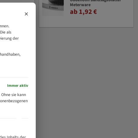
Uddeholm Bandsägeblätter
Meterware
ab 1,92 €
×
önnen.
Die als
vierung der
 handhaben,
Immer aktiv
 Ohne sie kann
ersonenbezogenen
des Inhalts der