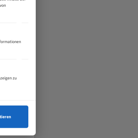
 von
nformationen
nzeigen zu
tieren