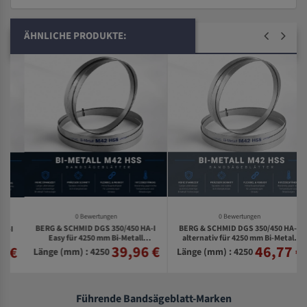
ÄHNLICHE PRODUKTE:
0 Bewertungen
0 Bewertungen
BERG & SCHMID DGS 350/450 HA-I
BERG & SCHMID DGS 350/450 HA-I
Easy für 4250 mm Bi-Metall
alternativ für 4250 mm Bi-Metall
39,96 €
46,77 €
€
Bandsägeblätter
Bandsägeblätter
Länge (mm) : 4250
Länge (mm) : 4250
Führende Bandsägeblatt-Marken