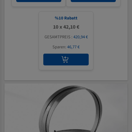
%
10
Rabatt
10 x 42,10 €
GESAMTPREIS :
420,94 €
Sparen:
46,77 €