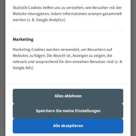
Widerstandsfähig gegen Zahnbruch auch bei
Statistik-Cookies helfen uns zu verstehen, wie Besucher mit der
schwierigen Werkstücken (Materialmischung,
Website interagieren, indem Informationen anonym gesammelt
wechselnde Verbindungslängen)
werden (z. B. Google Analytics).
Sehr geringe Vibration
Äußerst verschleißfest
Marketing
Technische Beschreibung:
Marketing-Cookies werden verwendet, um Besuchern auf
Websites zu folgen. Die Absicht ist, Anzeigen zu zeigen, die
Positiver Spanwinkel
relevant und ansprechend für den einzelnen Benutzer sind (z. B.
Google Ads).
Bandkörper aus hochlegiertem Federstahl
Legierte HSS-beschichtete Zahnspitzen
Spezielle Zahngeometrie und Zahnteilung
Alles ablehnen
Materialien:
Speichern Sie meine Einstellungen
Stahl
Nichteisenmetalle
Alle akzeptieren
Speziell entwickelt für Profile / Rohre