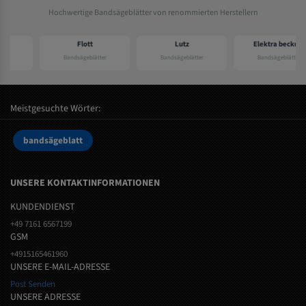
Hochwertige Bandsägeblätter von renommierten Herstellern
Flott
Lutz
Elektra beckum
Bandsägeblätter
Bandsägeblätter
Bandsägeblätter
Meistgesuchte Wörter:
bandsägeblatt
UNSERE KONTAKTINFORMATIONEN
KUNDENDIENST
+49 7161 6567199
GSM
+4915165461960
UNSERE E-MAIL-ADRESSE
Post Senden
UNSERE ADRESSE