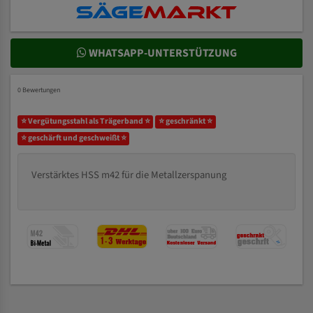
WHATSAPP-UNTERSTÜTZUNG
0 Bewertungen
⭐ Vergütungsstahl als Trägerband ⭐
⭐ geschränkt ⭐
⭐ geschärft und geschweißt ⭐
Verstärktes HSS m42 für die Metallzerspanung