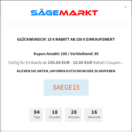
0
×
Spezialstahl Gehärtet
Uddeholm
Glatte
Eine Schneide, doppelte Fase
Spezialstahl
Standart
ÜBER UNS
DEUTSCH
Startseite
Bandsägeblätter Für Metall
Bi-Metal M42 (Standardgröße)
Ber
Uddeholm Gehärtet
Spezialstahl
Konvex
Zwei Schneiden, vierfache Fase
Uddeholm
gehärtete Zahnspitzen
ABOUTS
ENGLISH
GLÜCKWUNSCH! 15 € RABATT AB 150 € EINKAUFSWERT
Flexback
Gehärtete zahnspitzen
Konkav
Flexback Meterware
BERG & SCHMID K-tech 50/33 HA-I für 4250 mm
FRANCE
Kupon Anzahl: 100 / Verbleibend: 89
Dachzahnung
Bi-Metall Meterware
Bi-Metall Bandsägeblätter
Gültig für Einkäufe ab
150.00 EUR
-
15.00 EUR
Rabatt-Coupon...
Fleischerei Bandsägeblätter
KLICKEN SIE UNTEN, UM IHREN GUTSCHEINCODE ZU KOPIEREN
Länge (mm):
Bandmesser Glatt Meterware
SAEGE15
mm
Bandmesser Dachzahnung Meterware
Breite (mm):
Konkav Meterware
mm
84
18
28
15
Konvex Meterware
Tage
Stunden
Minuten
Sekunden
Stärken + Zahnteilung:
mm