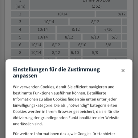
S
Zähne pro Zoll
(mm)
(ZpZ)
2
10/14
8/12
3
10/14
8/12
6/1
4
10/14
8/12
6/10
5/8
5
10/14
8/12
6/10
5/8
6
10/14
8/12
6/10
5/8
8
10/14
8/12
6/10
5/8
4/
10
8/12
6/10
5/8
4/6
×
12
8/12
6/10
4/6
Einstellungen für die Zustimmung
anpassen
15
8/12
6/10
4/5
20
4/6
4/5
Wir verwenden Cookies, damit Sie effizient navigieren und
30
4/5
4/5
bestimmte Funktionen ausführen können. Detaillierte
50
4/5
3/4
Informationen zu allen Cookies finden Sie unten unter jeder
Einwilligungskategorie. Die als „notwendig" kategorisierten
80
3/4
Cookies werden in Ihrem Browser gespeichert, da sie für die
> 100
1,
Aktivierung der grundlegenden Funktionalitäten der Website
unerlässlich sind.
VOLLMATERIAL
Für weitere Informationen dazu, wie Googles Drittanbieter-
Zähne pro