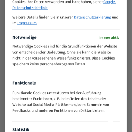
M (mm)
Cookies Ihre Daten verwenden und handhaben, siehe:
Google-
Zoll (ZpZ)
)
Datenschutzrichtlinie
>
10/14
Weitere Details finden Sie in unserer
Datenschutzerklärung
und
25
im
Impressum
.
15 - 40
8/12
25 - 50
6/10
Notwendige
Immer aktiv
35 - 70
5/8
Notwendige Cookies sind für die Grundfunktionen der Website
50 - 120
4/6
von entscheidender Bedeutung. Ohne sie kann die Website
80 - 180
3/4
nicht in der vorgesehenen Weise funktionieren. Diese Cookies
130 -
speichern keine personenbezogenen Daten.
2/3
350
150 -
1,5/2
450
Funktionale
200 -
1,1/1,6
Funktionale Cookies unterstützen bei der Ausführung
600
bestimmter Funktionen, z. B. beim Teilen des Inhalts der
> 500
0,75/1,25
Website auf Social-Media-Plattformen, beim Sammeln von
Feedbacks und anderen Funktionen von Drittanbietern.
Vorteile:
Vielseitiges Bandsägeblatt für verschiedenste
Anwendungen
Statistik