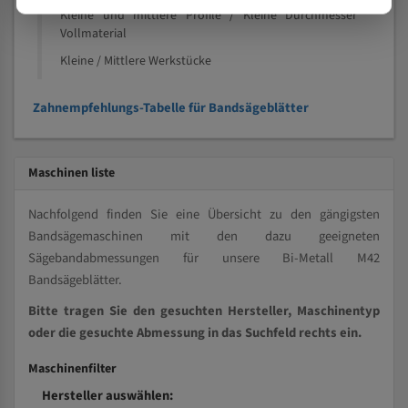
Kleine und mittlere Profile / Kleine Durchmesser
Vollmaterial
Kleine / Mittlere Werkstücke
Zahnempfehlungs-Tabelle für Bandsägeblätter
Maschinen liste
Nachfolgend finden Sie eine Übersicht zu den gängigsten
Bandsägemaschinen mit den dazu geeigneten
Sägebandabmessungen für unsere Bi-Metall M42
Bandsägeblätter.
Bitte tragen Sie den gesuchten Hersteller, Maschinentyp
oder die gesuchte Abmessung in das Suchfeld rechts ein.
Maschinenfilter
Hersteller auswählen: