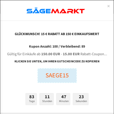
0
×
Spezialstahl Gehärtet
Uddeholm
Glatte
Eine Schneide, doppelte Fase
Spezialstahl
Standart
ÜBER UNS
DEUTSCH
Startseite
Bandsägeblätter Für Metall
Bi-Metal M42 (Standardgröße)
Ber
Uddeholm Gehärtet
Spezialstahl
Konvex
Zwei Schneiden, vierfache Fase
Uddeholm
gehärtete Zahnspitzen
ABOUTS
ENGLISH
GLÜCKWUNSCH! 15 € RABATT AB 150 € EINKAUFSWERT
Flexback
Gehärtete zahnspitzen
Konkav
Flexback Meterware
BERG & SCHMID DGS 350/450 VA-I CNC für 4250
FRANCE
Kupon Anzahl: 100 / Verbleibend: 89
Dachzahnung
Bi-Metall Meterware
mm Bi-Metall Bandsägeblätter
Gültig für Einkäufe ab
150.00 EUR
-
15.00 EUR
Rabatt-Coupon...
Fleischerei Bandsägeblätter
KLICKEN SIE UNTEN, UM IHREN GUTSCHEINCODE ZU KOPIEREN
Länge (mm):
Bandmesser Glatt Meterware
SAEGE15
mm
Bandmesser Dachzahnung Meterware
Breite (mm):
Konkav Meterware
mm
83
11
47
22
Konvex Meterware
Tage
Stunden
Minuten
Sekunden
Stärken + Zahnteilung:
mm