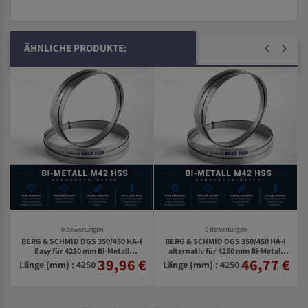
ÄHNLICHE PRODUKTE:
0 Bewertungen
0 Bewertungen
BERG & SCHMID DGS 350/450 HA-I
BERG & SCHMID DGS 350/450 HA-I
Easy für 4250 mm Bi-Metall
alternativ für 4250 mm Bi-Metall
39,96 €
46,77 €
€
Bandsägeblätter
Bandsägeblätter
Länge (mm) : 4250
Länge (mm) : 4250