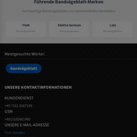
Führende Bandsägeblatt-Marken
Hochwertige Bandsägeblätter von renommierten Herstellern
Flott
Elektra beckum
Lutz
Bandsägeblätter
Bandsägeblätter
Bandsägeblätter
Meistgesuchte Wörter:
bandsägeblatt
UNSERE KONTAKTINFORMATIONEN
KUNDENDIENST
+49 7161 6567199
GSM
+4915165461960
UNSERE E-MAIL-ADRESSE
Post Senden