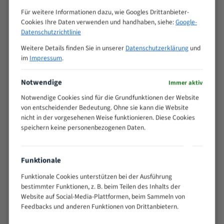
Zähne pro
M (mm)
Für weitere Informationen dazu, wie Googles Drittanbieter-
Zoll (ZpZ)
)
Cookies Ihre Daten verwenden und handhaben, siehe:
Google-
>
Datenschutzrichtlinie
10/14
25
Weitere Details finden Sie in unserer
Datenschutzerklärung
und
15 - 40
8/12
im
Impressum
.
25 - 50
6/10
35 - 70
5/8
Notwendige
Immer aktiv
50 - 120
4/6
Notwendige Cookies sind für die Grundfunktionen der Website
80 - 180
3/4
von entscheidender Bedeutung. Ohne sie kann die Website
130 -
nicht in der vorgesehenen Weise funktionieren. Diese Cookies
2/3
350
speichern keine personenbezogenen Daten.
150 -
1,5/2
450
200 -
Funktionale
1,1/1,6
600
Funktionale Cookies unterstützen bei der Ausführung
> 500
0,75/1,25
bestimmter Funktionen, z. B. beim Teilen des Inhalts der
Vorteile:
Website auf Social-Media-Plattformen, beim Sammeln von
Feedbacks und anderen Funktionen von Drittanbietern.
Vielseitiges Bandsägeblatt für verschiedenste