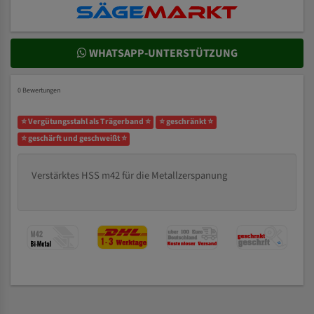
WHATSAPP-UNTERSTÜTZUNG
0 Bewertungen
⭐ Vergütungsstahl als Trägerband ⭐
⭐ geschränkt ⭐
⭐ geschärft und geschweißt ⭐
Verstärktes HSS m42 für die Metallzerspanung