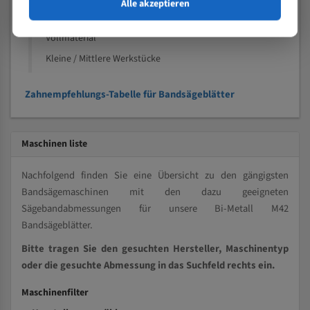
Speziell entwickelt für Profile / Rohre
Alle akzeptieren
Kleine und mittlere Profile / Kleine Durchmesser
Vollmaterial
Kleine / Mittlere Werkstücke
Zahnempfehlungs-Tabelle für Bandsägeblätter
Maschinen liste
Nachfolgend finden Sie eine Übersicht zu den gängigsten
Bandsägemaschinen mit den dazu geeigneten
Sägebandabmessungen für unsere Bi-Metall M42
Bandsägeblätter.
Bitte tragen Sie den gesuchten Hersteller, Maschinentyp
oder die gesuchte Abmessung in das Suchfeld rechts ein.
Maschinenfilter