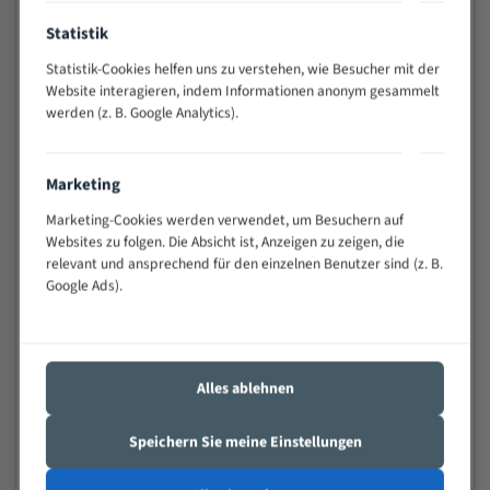
Anwendungen
Statistik
Widerstandsfähig gegen Zahnbruch auch bei
schwierigen Werkstücken (Materialmischung,
Statistik-Cookies helfen uns zu verstehen, wie Besucher mit der
wechselnde Verbindungslängen)
Website interagieren, indem Informationen anonym gesammelt
Sehr geringe Vibration
werden (z. B. Google Analytics).
Äußerst verschleißfest
Marketing
Technische Beschreibung:
Marketing-Cookies werden verwendet, um Besuchern auf
Positiver Spanwinkel
Websites zu folgen. Die Absicht ist, Anzeigen zu zeigen, die
relevant und ansprechend für den einzelnen Benutzer sind (z. B.
Bandkörper aus hochlegiertem Federstahl
Google Ads).
Legierte HSS-beschichtete Zahnspitzen
Spezielle Zahngeometrie und Zahnteilung
Materialien:
Alles ablehnen
Stahl
Speichern Sie meine Einstellungen
Nichteisenmetalle