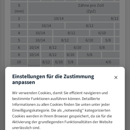
S
Zähne pro Zoll
(mm)
(ZpZ)
2
10/14
8/12
3
10/14
8/12
6/1
4
10/14
8/12
6/10
5/8
5
10/14
8/12
6/10
5/8
6
10/14
8/12
6/10
5/8
8
10/14
8/12
6/10
5/8
4/
10
8/12
6/10
5/8
4/6
12
8/12
6/10
4/6
×
Einstellungen für die Zustimmung
15
8/12
6/10
4/5
anpassen
20
4/6
4/5
30
4/5
4/5
Wir verwenden Cookies, damit Sie effizient navigieren und
50
4/5
3/4
bestimmte Funktionen ausführen können. Detaillierte
Informationen zu allen Cookies finden Sie unten unter jeder
80
3/4
Einwilligungskategorie. Die als „notwendig" kategorisierten
> 100
1,
Cookies werden in Ihrem Browser gespeichert, da sie für die
Aktivierung der grundlegenden Funktionalitäten der Website
VOLLMATERIAL
unerlässlich sind.