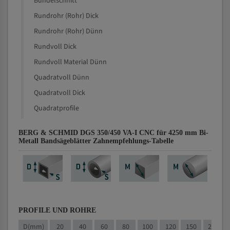
Bündelschnitt
Rundrohr (Rohr) Dick
Rundrohr (Rohr) Dünn
Rundvoll Dick
Rundvoll Material Dünn
Quadratvoll Dünn
Quadratvoll Dick
Quadratprofile
BERG & SCHMID DGS 350/450 VA-I CNC für 4250 mm Bi-
Metall Bandsägeblätter Zahnempfehlungs-Tabelle
PROFILE UND ROHRE
D(mm)
20
40
60
80
100
120
150
200