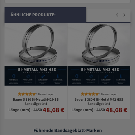
ÄHNLICHE PRODUKTE:
0 Bewertungen
0 Bewertungen
Bauer S 380 Bi-Metal M42 HSS
Bauer S 380 G Bi-Metal M42 HSS
Bandsägeblatt
Bandsägeblatt
48,68 €
48,68 €
€
Länge (mm) : 4450
Länge (mm) : 4450
Führende Bandsägeblatt-Marken