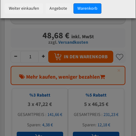
mm
Weiter einkaufen
Angebote
Warenkorb
Welche Zahn soll ich wählen?
48,68 €
inkl. MwSt
zzgl.
Versandkosten
IN DEN WARENKORB
×
Mehr kaufen, weniger bezahlen
%
3
Rabatt
%
5
Rabatt
3 x 47,22 €
5 x 46,25 €
GESAMTPREIS :
141,66 €
GESAMTPREIS :
231,23 €
Sparen:
4,38 €
Sparen:
12,18 €