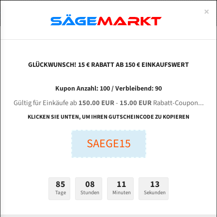
0
×
Spezialstahl Gehärtet
Uddeholm
Glatte
Eine Schneide, doppelte Fase
Spezialstahl
Standart
ÜBER UNS
DEUTSCH
Startseite
Bandsägeblätter Für Metall
Bi-Metal M42 (Standardgröße)
Bau
Uddeholm Gehärtet
Spezialstahl
Konvex
Zwei Schneiden, vierfache Fase
Uddeholm
gehärtete Zahnspitzen
ABOUTS
ENGLISH
GLÜCKWUNSCH! 15 € RABATT AB 150 € EINKAUFSWERT
Flexback
Gehärtete zahnspitzen
Konkav
Flexback Meterware
BAUER VG 450 L-ZA-2 für 4450 mm Bi-Metall
FRANCE
Kupon Anzahl: 100 / Verbleibend: 90
Dachzahnung
Bi-Metall Meterware
Bandsägeblätter
Gültig für Einkäufe ab
150.00 EUR
-
15.00 EUR
Rabatt-Coupon...
Bandsägeblätter für Bauer
Fleischerei Bandsägeblätter
KLICKEN SIE UNTEN, UM IHREN GUTSCHEINCODE ZU KOPIEREN
Bandmesser Glatt Meterware
SAEGE15
Länge (mm):
Bandmesser Dachzahnung Meterware
mm
Breite (mm):
Konkav Meterware
85
08
11
12
mm
Konvex Meterware
Tage
Stunden
Minuten
Sekunden
Stärken + Zahnteilung: