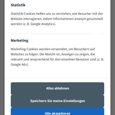
Anwendungen
Statistik
Widerstandsfähig gegen Zahnbruch auch bei
Statistik-Cookies helfen uns zu verstehen, wie Besucher mit der
schwierigen Werkstücken (Materialmischung,
Website interagieren, indem Informationen anonym gesammelt
wechselnde Verbindungslängen)
werden (z. B. Google Analytics).
Sehr geringe Vibration
Äußerst verschleißfest
Marketing
Technische Beschreibung:
Marketing-Cookies werden verwendet, um Besuchern auf
Websites zu folgen. Die Absicht ist, Anzeigen zu zeigen, die
Positiver Spanwinkel
relevant und ansprechend für den einzelnen Benutzer sind (z. B.
Bandkörper aus hochlegiertem Federstahl
Google Ads).
Legierte HSS-beschichtete Zahnspitzen
Spezielle Zahngeometrie und Zahnteilung
Alles ablehnen
Materialien:
Speichern Sie meine Einstellungen
Stahl
Nichteisenmetalle
Alle akzeptieren