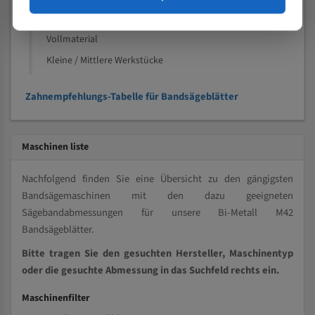
Speziell entwickelt für Profile / Rohre
Kleine und mittlere Profile / Kleine Durchmesser
Vollmaterial
Kleine / Mittlere Werkstücke
Zahnempfehlungs-Tabelle für Bandsägeblätter
Maschinen liste
Nachfolgend finden Sie eine Übersicht zu den gängigsten
Bandsägemaschinen mit den dazu geeigneten
Sägebandabmessungen für unsere Bi-Metall M42
Bandsägeblätter.
Bitte tragen Sie den gesuchten Hersteller, Maschinentyp
oder die gesuchte Abmessung in das Suchfeld rechts ein.
Maschinenfilter