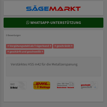
WHATSAPP-UNTERSTÜTZUNG
0 Bewertungen
⭐ Vergütungsstahl als Trägerband ⭐
⭐ geschränkt ⭐
⭐ geschärft und geschweißt ⭐
Verstärktes HSS m42 für die Metallzerspanung