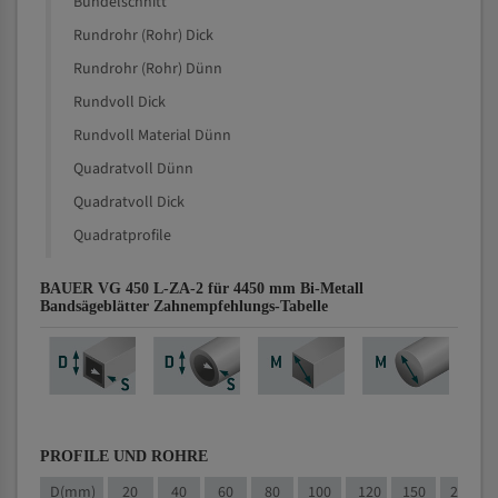
Bündelschnitt
Rundrohr (Rohr) Dick
Rundrohr (Rohr) Dünn
Rundvoll Dick
Rundvoll Material Dünn
Quadratvoll Dünn
Quadratvoll Dick
Quadratprofile
BAUER VG 450 L-ZA-2 für 4450 mm Bi-Metall
Bandsägeblätter Zahnempfehlungs-Tabelle
PROFILE UND ROHRE
D(mm)
20
40
60
80
100
120
150
200