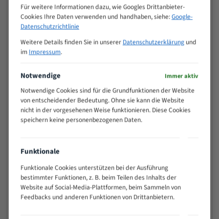
Zähne pro
Für weitere Informationen dazu, wie Googles Drittanbieter-
M (mm)
Zoll (ZpZ)
)
Cookies Ihre Daten verwenden und handhaben, siehe:
Google-
Datenschutzrichtlinie
>
10/14
25
Weitere Details finden Sie in unserer
Datenschutzerklärung
und
15 - 40
8/12
im
Impressum
.
25 - 50
6/10
35 - 70
5/8
Notwendige
Immer aktiv
50 - 120
4/6
Notwendige Cookies sind für die Grundfunktionen der Website
80 - 180
3/4
von entscheidender Bedeutung. Ohne sie kann die Website
nicht in der vorgesehenen Weise funktionieren. Diese Cookies
130 -
2/3
speichern keine personenbezogenen Daten.
350
150 -
1,5/2
450
Funktionale
200 -
1,1/1,6
600
Funktionale Cookies unterstützen bei der Ausführung
bestimmter Funktionen, z. B. beim Teilen des Inhalts der
> 500
0,75/1,25
Website auf Social-Media-Plattformen, beim Sammeln von
Vorteile:
Feedbacks und anderen Funktionen von Drittanbietern.
Vielseitiges Bandsägeblatt für verschiedenste