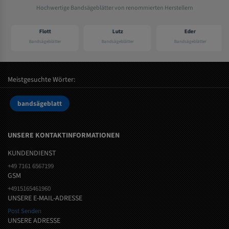
Hochwertige Bandsägeblätter von renommierten Herstellern
Flott
Lutz
Eder
Bandsägeblätter
Bandsägeblätter
Bandsägeblätter
Meistgesuchte Wörter:
bandsägeblatt
UNSERE KONTAKTINFORMATIONEN
KUNDENDIENST
+49 7161 6567199
GSM
+4915165461960
UNSERE E-MAIL-ADRESSE
Post Senden
UNSERE ADRESSE