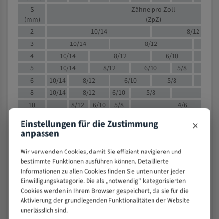
S
Zähne pro Zoll
(mm)
(ZpZ)
2
10/14
8/12
3
10/14
8/12
6/1
4
10/14
8/12
6/10
5/8
5
10/14
8/12
6/10
5/8
6
10/14
8/12
6/10
5/8
8
10/14
8/12
6/10
5/8
4/
10
8/12
6/10
5/8
4/6
12
8/12
6/10
4/6
×
Einstellungen für die Zustimmung
15
8/12
6/10
4/5
anpassen
20
4/6
4/5
Wir verwenden Cookies, damit Sie effizient navigieren und
30
4/5
4/5
bestimmte Funktionen ausführen können. Detaillierte
50
4/5
3/4
Informationen zu allen Cookies finden Sie unten unter jeder
80
3/4
Einwilligungskategorie. Die als „notwendig" kategorisierten
Cookies werden in Ihrem Browser gespeichert, da sie für die
> 100
1,
Aktivierung der grundlegenden Funktionalitäten der Website
unerlässlich sind.
VOLLMATERIAL