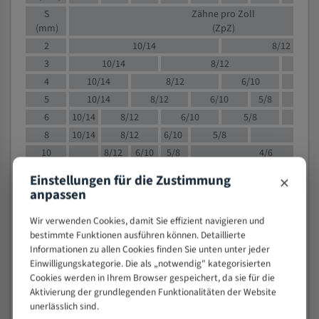
S
Zähne pro Zoll
(mm)
(ZpZ)
2
10/14
8/12
3
10/14
8/12
6/1
4
10/14
8/12
6/10
5/8
5
10/14
8/12
6/10
5/8
6
10/14
8/12
6/10
5/8
8
10/14
8/12
6/10
5/8
4/
10
8/12
6/10
5/8
4/6
12
8/12
6/10
4/6
×
Einstellungen für die Zustimmung
15
8/12
6/10
4/5
anpassen
20
4/6
4/5
Wir verwenden Cookies, damit Sie effizient navigieren und
30
4/5
4/5
bestimmte Funktionen ausführen können. Detaillierte
50
4/5
3/4
Informationen zu allen Cookies finden Sie unten unter jeder
80
3/4
Einwilligungskategorie. Die als „notwendig" kategorisierten
Cookies werden in Ihrem Browser gespeichert, da sie für die
> 100
1,
Aktivierung der grundlegenden Funktionalitäten der Website
unerlässlich sind.
VOLLMATERIAL