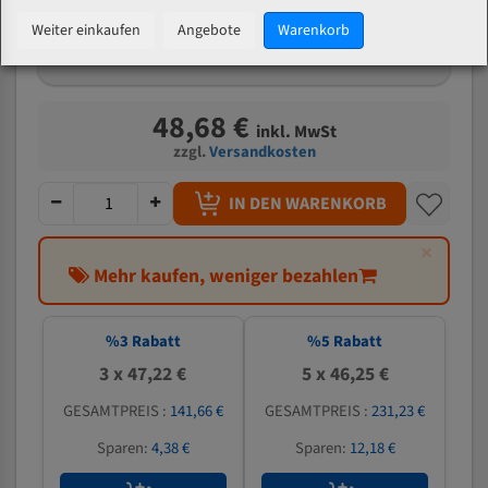
mm
Weiter einkaufen
Angebote
Warenkorb
Welche Zahn soll ich wählen?
48,68 €
inkl. MwSt
zzgl.
Versandkosten
IN DEN WARENKORB
×
Mehr kaufen, weniger bezahlen
%
3
Rabatt
%
5
Rabatt
3 x 47,22 €
5 x 46,25 €
GESAMTPREIS :
141,66 €
GESAMTPREIS :
231,23 €
Sparen:
4,38 €
Sparen:
12,18 €