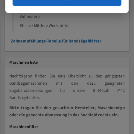
Speziell entwickelt für Profile / Rohre
Kleine und mittlere Profile / Kleine Durchmesser
Vollmaterial
Kleine / Mittlere Werkstücke
Zahnempfehlungs-Tabelle für Bandsägeblätter
Maschinen liste
Nachfolgend finden Sie eine Übersicht zu den gängigsten
Bandsägemaschinen mit den dazu geeigneten
Sägebandabmessungen für unsere Bi-Metall M42
Bandsägeblätter.
Bitte tragen Sie den gesuchten Hersteller, Maschinentyp
oder die gesuchte Abmessung in das Suchfeld rechts ein.
Maschinenfilter