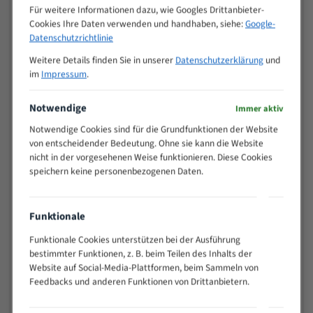
Zähne pro
Für weitere Informationen dazu, wie Googles Drittanbieter-
M (mm)
Zoll (ZpZ)
)
Cookies Ihre Daten verwenden und handhaben, siehe:
Google-
Datenschutzrichtlinie
>
10/14
25
Weitere Details finden Sie in unserer
Datenschutzerklärung
und
15 - 40
8/12
im
Impressum
.
25 - 50
6/10
35 - 70
5/8
Notwendige
Immer aktiv
50 - 120
4/6
Notwendige Cookies sind für die Grundfunktionen der Website
80 - 180
3/4
von entscheidender Bedeutung. Ohne sie kann die Website
nicht in der vorgesehenen Weise funktionieren. Diese Cookies
130 -
2/3
speichern keine personenbezogenen Daten.
350
150 -
1,5/2
450
Funktionale
200 -
1,1/1,6
600
Funktionale Cookies unterstützen bei der Ausführung
bestimmter Funktionen, z. B. beim Teilen des Inhalts der
> 500
0,75/1,25
Website auf Social-Media-Plattformen, beim Sammeln von
Vorteile:
Feedbacks und anderen Funktionen von Drittanbietern.
Vielseitiges Bandsägeblatt für verschiedenste