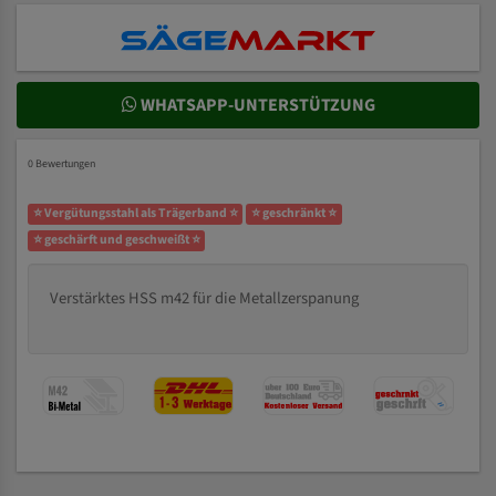
WHATSAPP-UNTERSTÜTZUNG
0 Bewertungen
⭐ Vergütungsstahl als Trägerband ⭐
⭐ geschränkt ⭐
⭐ geschärft und geschweißt ⭐
Verstärktes HSS m42 für die Metallzerspanung