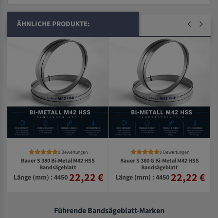
ÄHNLICHE PRODUKTE:
0 Bewertungen
0 Bewertungen
Bauer S 380 Bi-Metal M42 HSS
Bauer S 380 G Bi-Metal M42 HSS
Bandsägeblatt
Bandsägeblatt
22,22 €
22,22 €
€
Länge (mm) : 4450
Länge (mm) : 4450
Führende Bandsägeblatt-Marken