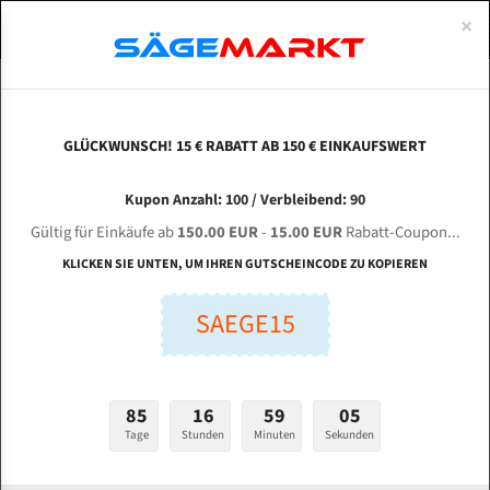
0
×
Spezialstahl Gehärtet
Uddeholm
Glatte
Eine Schneide, doppelte Fase
Spezialstahl
Standart
ÜBER UNS
DEUTSCH
Startseite
Bandsägeblätter Für Metall
Bi-Metal M42 (Standardgröße)
Bau
Uddeholm Gehärtet
Spezialstahl
Konvex
Zwei Schneiden, vierfache Fase
Uddeholm
gehärtete Zahnspitzen
ABOUTS
ENGLISH
GLÜCKWUNSCH! 15 € RABATT AB 150 € EINKAUFSWERT
Flexback
Gehärtete zahnspitzen
Konkav
Flexback Meterware
BAUER VG 450 L-ST für 4450 mm Bi-Metall
FRANCE
Kupon Anzahl: 100 / Verbleibend: 90
Dachzahnung
Bi-Metall Meterware
Bandsägeblätter
Gültig für Einkäufe ab
150.00 EUR
-
15.00 EUR
Rabatt-Coupon...
Bandsägeblätter für Bauer
Fleischerei Bandsägeblätter
KLICKEN SIE UNTEN, UM IHREN GUTSCHEINCODE ZU KOPIEREN
Bandmesser Glatt Meterware
SAEGE15
Länge (mm):
Bandmesser Dachzahnung Meterware
mm
Breite (mm):
Konkav Meterware
85
16
59
04
mm
Konvex Meterware
Tage
Stunden
Minuten
Sekunden
Stärken + Zahnteilung: