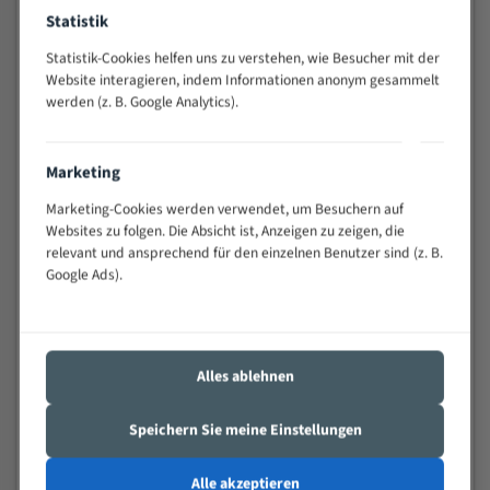
Anwendungen
Statistik
Widerstandsfähig gegen Zahnbruch auch bei
Statistik-Cookies helfen uns zu verstehen, wie Besucher mit der
schwierigen Werkstücken (Materialmischung,
Website interagieren, indem Informationen anonym gesammelt
wechselnde Verbindungslängen)
werden (z. B. Google Analytics).
Sehr geringe Vibration
Äußerst verschleißfest
Marketing
Technische Beschreibung:
Marketing-Cookies werden verwendet, um Besuchern auf
Websites zu folgen. Die Absicht ist, Anzeigen zu zeigen, die
Positiver Spanwinkel
relevant und ansprechend für den einzelnen Benutzer sind (z. B.
Bandkörper aus hochlegiertem Federstahl
Google Ads).
Legierte HSS-beschichtete Zahnspitzen
Spezielle Zahngeometrie und Zahnteilung
Alles ablehnen
Materialien:
Speichern Sie meine Einstellungen
Stahl
Nichteisenmetalle
Alle akzeptieren