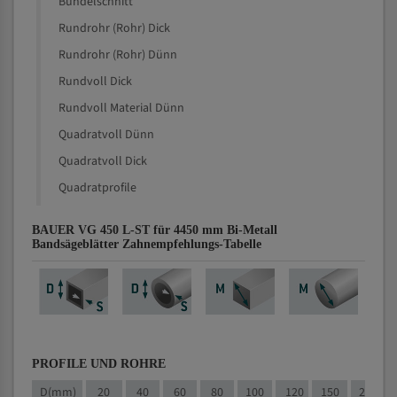
Bündelschnitt
Rundrohr (Rohr) Dick
Rundrohr (Rohr) Dünn
Rundvoll Dick
Rundvoll Material Dünn
Quadratvoll Dünn
Quadratvoll Dick
Quadratprofile
BAUER VG 450 L-ST für 4450 mm Bi-Metall
Bandsägeblätter Zahnempfehlungs-Tabelle
PROFILE UND ROHRE
D(mm)
20
40
60
80
100
120
150
200