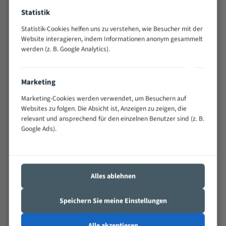
Widerstandsfähig gegen Zahnbruch auch bei
Statistik
schwierigen Werkstücken (Materialmischung,
wechselnde Verbindungslängen)
Statistik-Cookies helfen uns zu verstehen, wie Besucher mit der
Website interagieren, indem Informationen anonym gesammelt
Sehr geringe Vibration
werden (z. B. Google Analytics).
Äußerst verschleißfest
Marketing
Technische Beschreibung:
Marketing-Cookies werden verwendet, um Besuchern auf
Positiver Spanwinkel
Websites zu folgen. Die Absicht ist, Anzeigen zu zeigen, die
Bandkörper aus hochlegiertem Federstahl
relevant und ansprechend für den einzelnen Benutzer sind (z. B.
Google Ads).
Legierte HSS-beschichtete Zahnspitzen
Spezielle Zahngeometrie und Zahnteilung
Materialien:
Alles ablehnen
Stahl
Speichern Sie meine Einstellungen
Nichteisenmetalle
Speziell entwickelt für Profile / Rohre
Alle akzeptieren