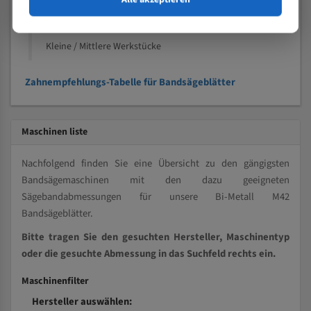
Kleine und mittlere Profile / Kleine Durchmesser
Vollmaterial
Kleine / Mittlere Werkstücke
Zahnempfehlungs-Tabelle für Bandsägeblätter
Maschinen liste
Nachfolgend finden Sie eine Übersicht zu den gängigsten
Bandsägemaschinen mit den dazu geeigneten
Sägebandabmessungen für unsere Bi-Metall M42
Bandsägeblätter.
Bitte tragen Sie den gesuchten Hersteller, Maschinentyp
oder die gesuchte Abmessung in das Suchfeld rechts ein.
Maschinenfilter
Hersteller auswählen: