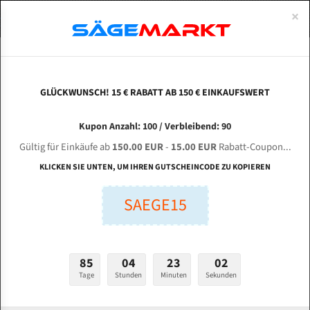
0
×
Spezialstahl Gehärtet
Uddeholm
Glatte
Eine Schneide, doppelte Fase
Spezialstahl
Standart
ÜBER UNS
DEUTSCH
Startseite
Bandsägeblätter Für Metall
Bi-Metal M42 (Standardgröße)
Bai
Uddeholm Gehärtet
Spezialstahl
Konvex
Zwei Schneiden, vierfache Fase
Uddeholm
gehärtete Zahnspitzen
ABOUTS
ENGLISH
GLÜCKWUNSCH! 15 € RABATT AB 150 € EINKAUFSWERT
Flexback
Gehärtete zahnspitzen
Konkav
Flexback Meterware
BAILEIGH Industrial BS - 360 für 5050 mm Bi-
FRANCE
Kupon Anzahl: 100 / Verbleibend: 90
Dachzahnung
Bi-Metall Meterware
Metall Bandsägeblätter
Gültig für Einkäufe ab
150.00 EUR
-
15.00 EUR
Rabatt-Coupon...
Fleischerei Bandsägeblätter
KLICKEN SIE UNTEN, UM IHREN GUTSCHEINCODE ZU KOPIEREN
Länge (mm):
Bandmesser Glatt Meterware
SAEGE15
mm
Bandmesser Dachzahnung Meterware
Breite (mm):
Konkav Meterware
mm
85
04
23
01
Konvex Meterware
Tage
Stunden
Minuten
Sekunden
Stärken + Zahnteilung:
mm