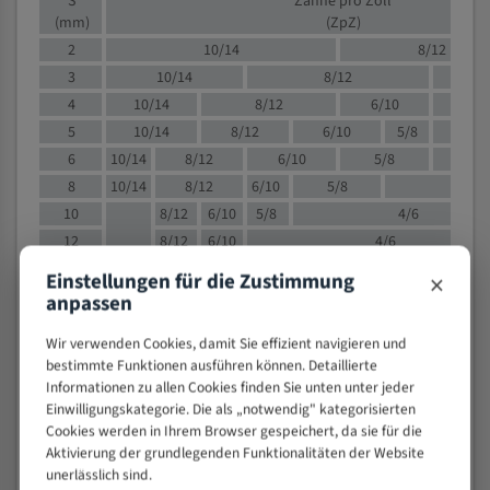
S
Zähne pro Zoll
(mm)
(ZpZ)
2
10/14
8/12
3
10/14
8/12
6/1
4
10/14
8/12
6/10
5/8
5
10/14
8/12
6/10
5/8
6
10/14
8/12
6/10
5/8
8
10/14
8/12
6/10
5/8
4/
10
8/12
6/10
5/8
4/6
12
8/12
6/10
4/6
15
8/12
6/10
4/5
×
Einstellungen für die Zustimmung
20
4/6
4/5
anpassen
30
4/5
4/5
Wir verwenden Cookies, damit Sie effizient navigieren und
50
4/5
3/4
bestimmte Funktionen ausführen können. Detaillierte
80
3/4
Informationen zu allen Cookies finden Sie unten unter jeder
> 100
Einwilligungskategorie. Die als „notwendig" kategorisierten
1,
Cookies werden in Ihrem Browser gespeichert, da sie für die
Aktivierung der grundlegenden Funktionalitäten der Website
VOLLMATERIAL
unerlässlich sind.
Zähne pro