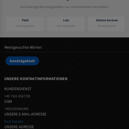
Hochwertige Bandsägeblätter von renommierten Herstellern
Flott
Lutz
Elektra beckum
Bandsägeblätter
Bandsägeblätter
Bandsägeblätter
Meistgesuchte Wörter:
bandsägeblatt
UNSERE KONTAKTINFORMATIONEN
KUNDENDIENST
+49 7161 6567199
GSM
+4915165461960
UNSERE E-MAIL-ADRESSE
Post Senden
UNSERE ADRESSE