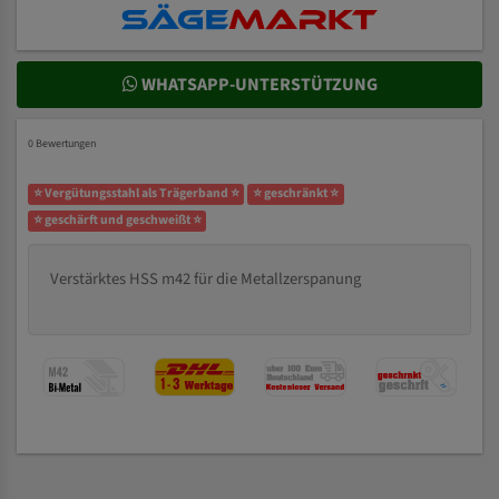
WHATSAPP-UNTERSTÜTZUNG
0 Bewertungen
⭐ Vergütungsstahl als Trägerband ⭐
⭐ geschränkt ⭐
⭐ geschärft und geschweißt ⭐
Verstärktes HSS m42 für die Metallzerspanung