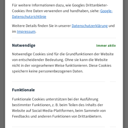
M (mm)
Zoll (ZpZ)
)
Für weitere Informationen dazu, wie Googles Drittanbieter-
Cookies Ihre Daten verwenden und handhaben, siehe:
Google-
>
10/14
Datenschutzrichtlinie
25
15 - 40
8/12
Weitere Details finden Sie in unserer
Datenschutzerklärung
und
25 - 50
6/10
im
Impressum
.
35 - 70
5/8
Notwendige
50 - 120
4/6
Immer aktiv
80 - 180
3/4
Notwendige Cookies sind für die Grundfunktionen der Website
130 -
von entscheidender Bedeutung. Ohne sie kann die Website
2/3
350
nicht in der vorgesehenen Weise funktionieren. Diese Cookies
speichern keine personenbezogenen Daten.
150 -
1,5/2
450
200 -
1,1/1,6
Funktionale
600
> 500
0,75/1,25
Funktionale Cookies unterstützen bei der Ausführung
bestimmter Funktionen, z. B. beim Teilen des Inhalts der
Vorteile:
Website auf Social-Media-Plattformen, beim Sammeln von
Feedbacks und anderen Funktionen von Drittanbietern.
Vielseitiges Bandsägeblatt für verschiedenste
Anwendungen