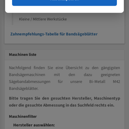
Kleine und mittlere Profile / Kleine Durchmesser
Vollmaterial
Kleine / Mittlere Werkstücke
Zahnempfehlungs-Tabelle für Bandsägeblätter
Maschinen liste
Nachfolgend finden Sie eine Übersicht zu den gängigsten
Bandsägemaschinen mit den dazu geeigneten
Sägebandabmessungen für unsere Bi-Metall M42
Bandsägeblätter.
Bitte tragen Sie den gesuchten Hersteller, Maschinentyp
oder die gesuchte Abmessung in das Suchfeld rechts ein.
Maschinenfilter
Hersteller auswählen: