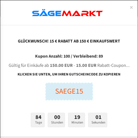
0
×
Spezialstahl Gehärtet
Uddeholm
Glatte
Eine Schneide, doppelte Fase
Spezialstahl
Standart
ÜBER UNS
DEUTSCH
Startseite
Bandsägeblätter Für Metall
Bi-Metal M42 (Standardgröße)
Bai
Uddeholm Gehärtet
Spezialstahl
Konvex
Zwei Schneiden, vierfache Fase
Uddeholm
gehärtete Zahnspitzen
ABOUTS
ENGLISH
GLÜCKWUNSCH! 15 € RABATT AB 150 € EINKAUFSWERT
Flexback
Gehärtete zahnspitzen
Konkav
Flexback Meterware
BAILEIGH Industrial BS - 330 SA für 4100 mm Bi-
FRANCE
Kupon Anzahl: 100 / Verbleibend: 89
Dachzahnung
Bi-Metall Meterware
Metall Bandsägeblätter
Gültig für Einkäufe ab
150.00 EUR
-
15.00 EUR
Rabatt-Coupon...
Fleischerei Bandsägeblätter
KLICKEN SIE UNTEN, UM IHREN GUTSCHEINCODE ZU KOPIEREN
Länge (mm):
Bandmesser Glatt Meterware
SAEGE15
mm
Bandmesser Dachzahnung Meterware
Breite (mm):
Konkav Meterware
mm
84
00
19
00
Konvex Meterware
Tage
Stunden
Minuten
Sekunden
Stärken + Zahnteilung:
mm