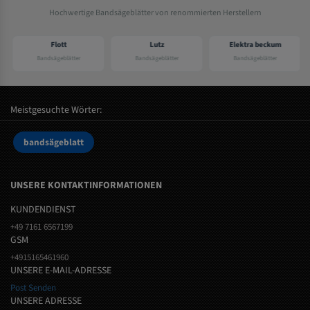
Hochwertige Bandsägeblätter von renommierten Herstellern
Flott
Lutz
Elektra beckum
Bandsägeblätter
Bandsägeblätter
Bandsägeblätter
Meistgesuchte Wörter:
bandsägeblatt
UNSERE KONTAKTINFORMATIONEN
KUNDENDIENST
+49 7161 6567199
GSM
+4915165461960
UNSERE E-MAIL-ADRESSE
Post Senden
UNSERE ADRESSE