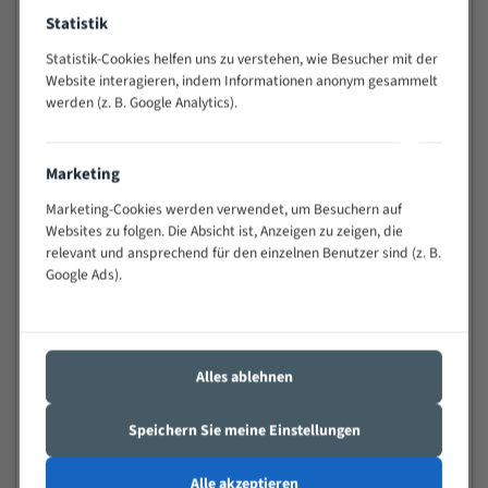
Widerstandsfähig gegen Zahnbruch auch bei
Statistik
schwierigen Werkstücken (Materialmischung,
Statistik-Cookies helfen uns zu verstehen, wie Besucher mit der
wechselnde Verbindungslängen)
Website interagieren, indem Informationen anonym gesammelt
Sehr geringe Vibration
werden (z. B. Google Analytics).
Äußerst verschleißfest
Marketing
Technische Beschreibung:
Marketing-Cookies werden verwendet, um Besuchern auf
Positiver Spanwinkel
Websites zu folgen. Die Absicht ist, Anzeigen zu zeigen, die
Bandkörper aus hochlegiertem Federstahl
relevant und ansprechend für den einzelnen Benutzer sind (z. B.
Google Ads).
Legierte HSS-beschichtete Zahnspitzen
Spezielle Zahngeometrie und Zahnteilung
Materialien:
Alles ablehnen
Stahl
Speichern Sie meine Einstellungen
Nichteisenmetalle
Speziell entwickelt für Profile / Rohre
Alle akzeptieren