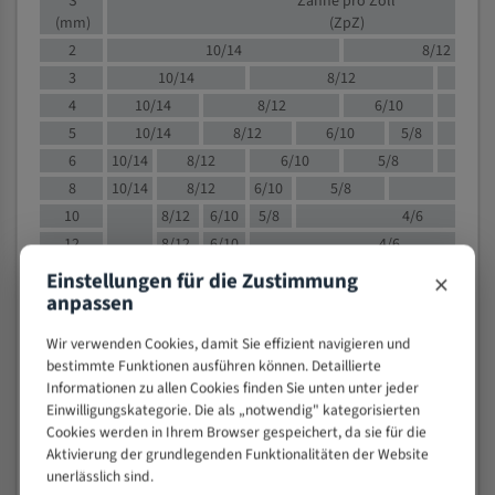
S
Zähne pro Zoll
(mm)
(ZpZ)
2
10/14
8/12
3
10/14
8/12
6/1
4
10/14
8/12
6/10
5/8
5
10/14
8/12
6/10
5/8
6
10/14
8/12
6/10
5/8
8
10/14
8/12
6/10
5/8
4/
10
8/12
6/10
5/8
4/6
12
8/12
6/10
4/6
15
8/12
6/10
4/5
×
Einstellungen für die Zustimmung
20
4/6
4/5
anpassen
30
4/5
4/5
Wir verwenden Cookies, damit Sie effizient navigieren und
50
4/5
3/4
bestimmte Funktionen ausführen können. Detaillierte
80
3/4
Informationen zu allen Cookies finden Sie unten unter jeder
Einwilligungskategorie. Die als „notwendig" kategorisierten
> 100
1,
Cookies werden in Ihrem Browser gespeichert, da sie für die
Aktivierung der grundlegenden Funktionalitäten der Website
VOLLMATERIAL
unerlässlich sind.
Zähne pro