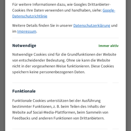
M (mm)
Zoll (ZpZ)
)
Für weitere Informationen dazu, wie Googles Drittanbieter-
Cookies Ihre Daten verwenden und handhaben, siehe:
Google-
>
10/14
Datenschutzrichtlinie
25
15 - 40
8/12
Weitere Details finden Sie in unserer
Datenschutzerklärung
und
im
Impressum
.
25 - 50
6/10
35 - 70
5/8
Notwendige
Immer aktiv
50 - 120
4/6
80 - 180
3/4
Notwendige Cookies sind für die Grundfunktionen der Website
von entscheidender Bedeutung. Ohne sie kann die Website
130 -
2/3
nicht in der vorgesehenen Weise funktionieren. Diese Cookies
350
speichern keine personenbezogenen Daten.
150 -
1,5/2
450
200 -
1,1/1,6
Funktionale
600
> 500
0,75/1,25
Funktionale Cookies unterstützen bei der Ausführung
bestimmter Funktionen, z. B. beim Teilen des Inhalts der
Vorteile:
Website auf Social-Media-Plattformen, beim Sammeln von
Feedbacks und anderen Funktionen von Drittanbietern.
Vielseitiges Bandsägeblatt für verschiedenste
Anwendungen