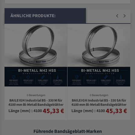
ÄHNLICHE PRODUKTE:
0 Bewertungen
0 Bewertungen
BAILEIGH Industrial BS - 330 M für
BAILEIGH Industrial BS - 330 SA für
4100 mm Bi-Metall Bandsägeblätter
4100 mm Bi-Metall Bandsägeblätter
r
45,33 €
45,33 €
€
Länge (mm) : 4100
Länge (mm) : 4100
Führende Bandsägeblatt-Marken