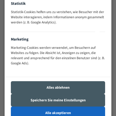
Statistik
Widerstandsfähig gegen Zahnbruch auch bei
schwierigen Werkstücken (Materialmischung,
Statistik-Cookies helfen uns zu verstehen, wie Besucher mit der
wechselnde Verbindungslängen)
Website interagieren, indem Informationen anonym gesammelt
Sehr geringe Vibration
werden (z. B. Google Analytics).
Äußerst verschleißfest
Marketing
Technische Beschreibung:
Marketing-Cookies werden verwendet, um Besuchern auf
Positiver Spanwinkel
Websites zu folgen. Die Absicht ist, Anzeigen zu zeigen, die
relevant und ansprechend für den einzelnen Benutzer sind (z. B.
Bandkörper aus hochlegiertem Federstahl
Google Ads).
Legierte HSS-beschichtete Zahnspitzen
Spezielle Zahngeometrie und Zahnteilung
Materialien:
Alles ablehnen
Stahl
Speichern Sie meine Einstellungen
Nichteisenmetalle
Speziell entwickelt für Profile / Rohre
Alle akzeptieren