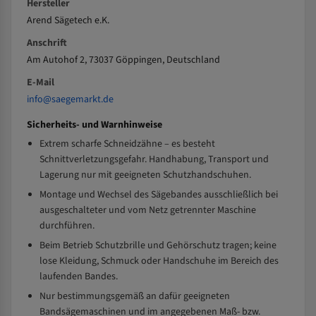
Hersteller
Arend Sägetech e.K.
Anschrift
Am Autohof 2, 73037 Göppingen, Deutschland
E-Mail
info@saegemarkt.de
Sicherheits- und Warnhinweise
Extrem scharfe Schneidzähne – es besteht
Schnittverletzungsgefahr. Handhabung, Transport und
Lagerung nur mit geeigneten Schutzhandschuhen.
Montage und Wechsel des Sägebandes ausschließlich bei
ausgeschalteter und vom Netz getrennter Maschine
durchführen.
Beim Betrieb Schutzbrille und Gehörschutz tragen; keine
lose Kleidung, Schmuck oder Handschuhe im Bereich des
laufenden Bandes.
Nur bestimmungsgemäß an dafür geeigneten
Bandsägemaschinen und im angegebenen Maß- bzw.