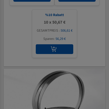
%
10
Rabatt
10 x 50,67 €
GESAMTPREIS :
506,61 €
Sparen:
56,29 €