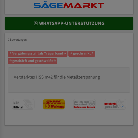
WHATSAPP-UNTERSTÜTZUNG
0 Bewertungen
⭐ Vergütungsstahl als Trägerband ⭐
⭐ geschränkt ⭐
⭐ geschärft und geschweißt ⭐
Verstärktes HSS m42 für die Metallzerspanung