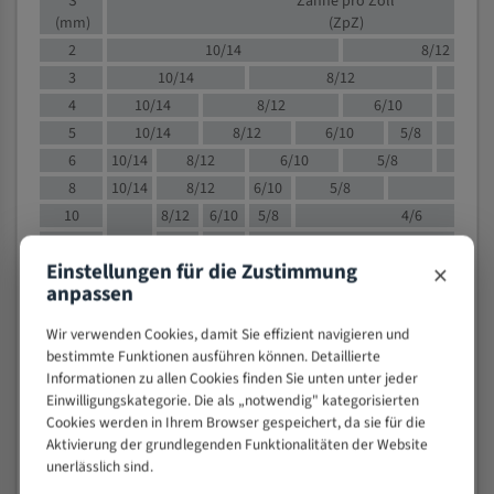
S
Zähne pro Zoll
(mm)
(ZpZ)
2
10/14
8/12
3
10/14
8/12
6/1
4
10/14
8/12
6/10
5/8
5
10/14
8/12
6/10
5/8
6
10/14
8/12
6/10
5/8
8
10/14
8/12
6/10
5/8
4/
10
8/12
6/10
5/8
4/6
12
8/12
6/10
4/6
×
Einstellungen für die Zustimmung
15
8/12
6/10
4/5
anpassen
20
4/6
4/5
30
4/5
4/5
Wir verwenden Cookies, damit Sie effizient navigieren und
50
4/5
3/4
bestimmte Funktionen ausführen können. Detaillierte
Informationen zu allen Cookies finden Sie unten unter jeder
80
3/4
Einwilligungskategorie. Die als „notwendig" kategorisierten
> 100
1,
Cookies werden in Ihrem Browser gespeichert, da sie für die
Aktivierung der grundlegenden Funktionalitäten der Website
VOLLMATERIAL
unerlässlich sind.
Zähne pro