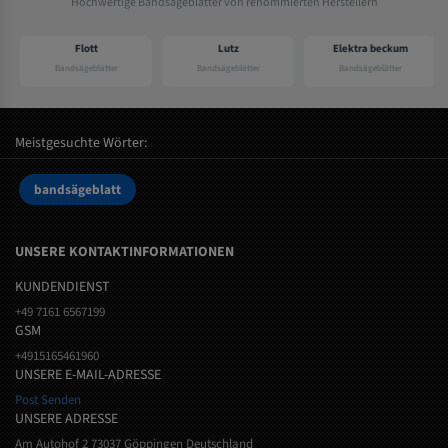
Hochwertige Bandsägeblätter von renommierten Herstellern
Flott
Lutz
Elektra beckum
Bandsägeblätter
Bandsägeblätter
Bandsägeblätter
Meistgesuchte Wörter:
bandsägeblatt
UNSERE KONTAKTINFORMATIONEN
KUNDENDIENST
+49 7161 6567199
GSM
+4915165461960
UNSERE E-MAIL-ADRESSE
Post Senden
UNSERE ADRESSE
Am Autohof 2 73037 Göppingen Deutschland