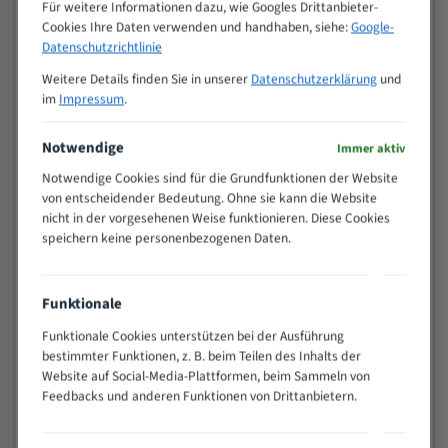
M (mm)
Für weitere Informationen dazu, wie Googles Drittanbieter-
Zoll (ZpZ)
)
Cookies Ihre Daten verwenden und handhaben, siehe:
Google-
>
Datenschutzrichtlinie
10/14
25
Weitere Details finden Sie in unserer
Datenschutzerklärung
und
15 - 40
8/12
im
Impressum
.
25 - 50
6/10
35 - 70
5/8
Notwendige
Immer aktiv
50 - 120
4/6
Notwendige Cookies sind für die Grundfunktionen der Website
80 - 180
3/4
von entscheidender Bedeutung. Ohne sie kann die Website
130 -
nicht in der vorgesehenen Weise funktionieren. Diese Cookies
2/3
350
speichern keine personenbezogenen Daten.
150 -
1,5/2
450
200 -
Funktionale
1,1/1,6
600
Funktionale Cookies unterstützen bei der Ausführung
> 500
0,75/1,25
bestimmter Funktionen, z. B. beim Teilen des Inhalts der
Vorteile:
Website auf Social-Media-Plattformen, beim Sammeln von
Feedbacks und anderen Funktionen von Drittanbietern.
Vielseitiges Bandsägeblatt für verschiedenste
Anwendungen