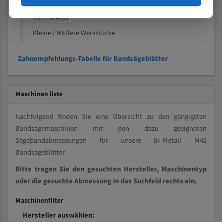
Kleine und mittlere Profile / Kleine Durchmesser
Vollmaterial
Kleine / Mittlere Werkstücke
Zahnempfehlungs-Tabelle für Bandsägeblätter
Maschinen liste
Nachfolgend finden Sie eine Übersicht zu den gängigsten
Bandsägemaschinen mit den dazu geeigneten
Sägebandabmessungen für unsere Bi-Metall M42
Bandsägeblätter.
Bitte tragen Sie den gesuchten Hersteller, Maschinentyp
oder die gesuchte Abmessung in das Suchfeld rechts ein.
Maschinenfilter
Hersteller auswählen: