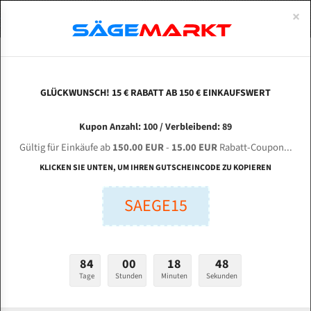
0
×
Spezialstahl Gehärtet
Uddeholm
Glatte
Eine Schneide, doppelte Fase
Spezialstahl
Standart
ÜBER UNS
DEUTSCH
Startseite
Bandsägeblätter Für Metall
Bi-Metal M42 (Standardgröße)
Zod
Uddeholm Gehärtet
Spezialstahl
Konvex
Zwei Schneiden, vierfache Fase
Uddeholm
gehärtete Zahnspitzen
ABOUTS
ENGLISH
GLÜCKWUNSCH! 15 € RABATT AB 150 € EINKAUFSWERT
Flexback
Gehärtete zahnspitzen
Konkav
Flexback Meterware
ZODEL H - 4240 für 5120 mm Bi-Metall
FRANCE
Kupon Anzahl: 100 / Verbleibend: 89
Dachzahnung
Bi-Metall Meterware
Bandsägeblätter
Gültig für Einkäufe ab
150.00 EUR
-
15.00 EUR
Rabatt-Coupon...
Fleischerei Bandsägeblätter
KLICKEN SIE UNTEN, UM IHREN GUTSCHEINCODE ZU KOPIEREN
Länge (mm):
Bandmesser Glatt Meterware
SAEGE15
mm
Bandmesser Dachzahnung Meterware
Breite (mm):
Konkav Meterware
mm
84
00
18
47
Konvex Meterware
Tage
Stunden
Minuten
Sekunden
Stärken + Zahnteilung:
mm