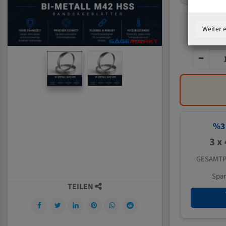
Weiter 
%
3
3 x
GESAMTP
Spa
TEILEN