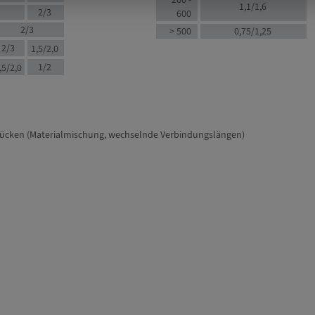
200 -
1,1/1,6
2/3
600
2/3
> 500
0,75/1,25
2/3
1,5/2,0
1/2
,5/2,0
tücken (Materialmischung, wechselnde Verbindungslängen)