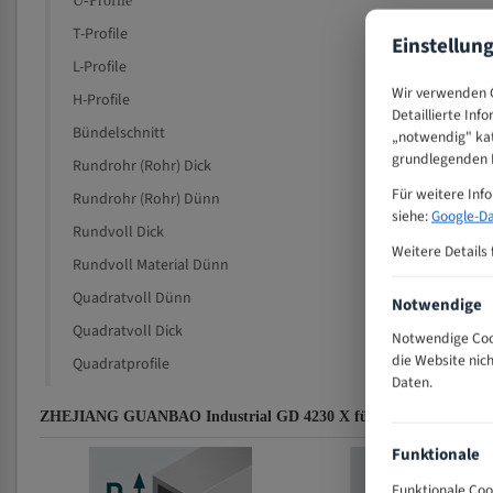
U-Profile
T-Profile
Einstellun
L-Profile
Wir verwenden C
H-Profile
Detaillierte Inf
Bündelschnitt
„notwendig" kat
grundlegenden F
Rundrohr (Rohr) Dick
Für weitere Inf
Rundrohr (Rohr) Dünn
siehe:
Google-Da
Rundvoll Dick
Weitere Details 
Rundvoll Material Dünn
Quadratvoll Dünn
Notwendige
Quadratvoll Dick
Notwendige Cook
die Website nic
Quadratprofile
Daten.
ZHEJIANG GUANBAO Industrial GD 4230 X für 4200 mm Bi-Metall
Funktionale
Funktionale Coo