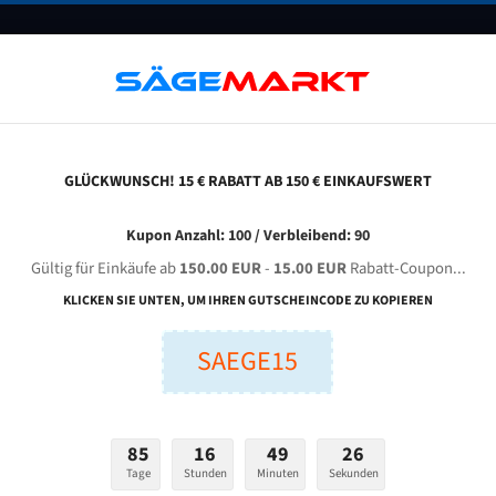
UNTERNEHMEN
FAQ
GUTSCHEINE
BLOG
KONTAKT
GLÜCKWUNSCH! 15 € RABATT AB 150 € EINKAUFSWERT
hejiang Guanbao Industrial Gd 4230 X Für 4200 Mm Bi-Metall Bandsägeblätter
Kupon Anzahl: 100 / Verbleibend: 90
Gültig für Einkäufe ab
150.00 EUR
-
15.00 EUR
Rabatt-Coupon...
JIANG GUANBAO Industrial GD 4230 X für 4200 mm Bi-Me
KLICKEN SIE UNTEN, UM IHREN GUTSCHEINCODE ZU KOPIEREN
Bandsägeblätter
SAEGE15
nge (mm):
Breite (mm):
Stärken + Zah
mm
mm
85
16
49
25
Welche Zahn soll 
Tage
Stunden
Minuten
Sekunden