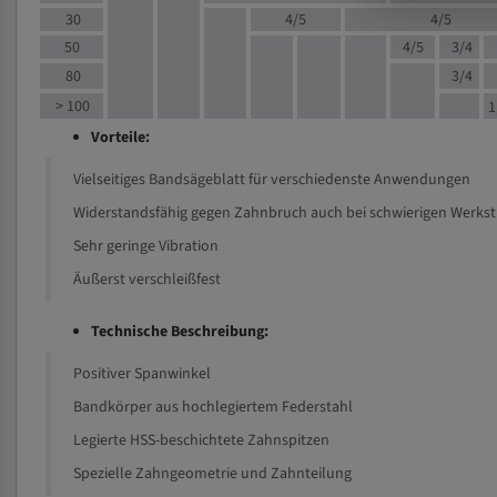
30
4/5
4/5
50
4/5
3/4
80
3/4
> 100
1
Vorteile:
Vielseitiges Bandsägeblatt für verschiedenste Anwendungen
Widerstandsfähig gegen Zahnbruch auch bei schwierigen Werks
Sehr geringe Vibration
Äußerst verschleißfest
Technische Beschreibung:
Positiver Spanwinkel
Bandkörper aus hochlegiertem Federstahl
Legierte HSS-beschichtete Zahnspitzen
Spezielle Zahngeometrie und Zahnteilung