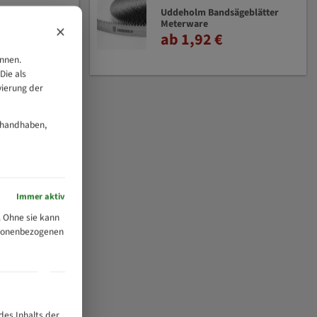
Uddeholm Bandsägeblätter
Meterware
×
ab 1,92 €
önnen.
Die als
vierung der
 handhaben,
Immer aktiv
 Ohne sie kann
ersonenbezogenen
des Inhalts der