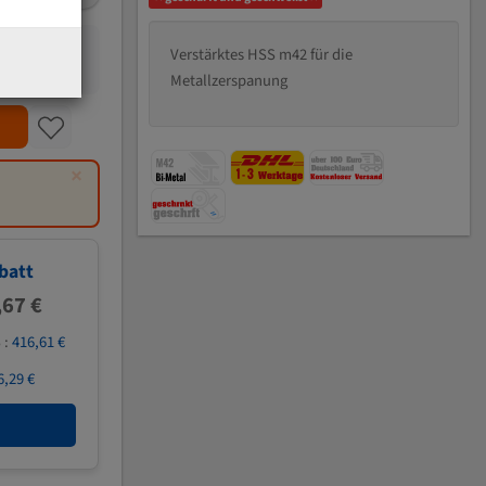
Verstärktes HSS m42 für die
Metallzerspanung
×
batt
,67 €
 :
416,61 €
6,29 €