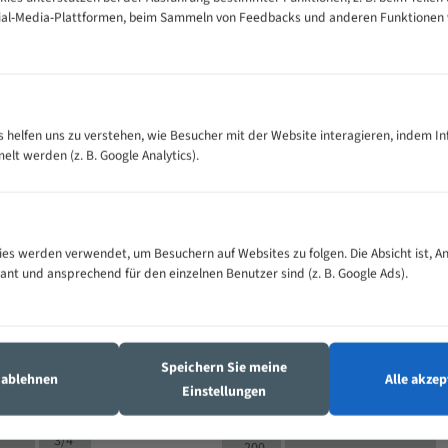
cial-Media-Plattformen, beim Sammeln von Feedbacks und anderen Funktionen
VOLLMATERIAL
es helfen uns zu verstehen, wie Besucher mit der Website interagieren, indem I
Zähne pro
300
500
M (mm)
t werden (z. B. Google Analytics).
Zoll (ZpZ)
)
>
10/14
25
5/8
15 - 40
8/12
0
5/8
es werden verwendet, um Besuchern auf Websites zu folgen. Die Absicht ist, A
25 - 50
6/10
8
4/6
vant und ansprechend für den einzelnen Benutzer sind (z. B. Google Ads).
35 - 70
5/8
4/6
50 - 120
4/6
4/6
80 - 180
3/4
6
130 -
4/5
Speichern Sie meine
2/3
350
s ablehnen
Alle akzep
Einstellungen
4/5
150 -
1,5/2
4/5
450
3/4