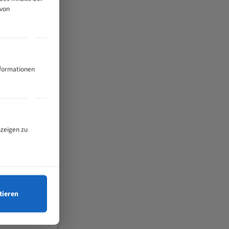
 von
nformationen
nzeigen zu
tieren