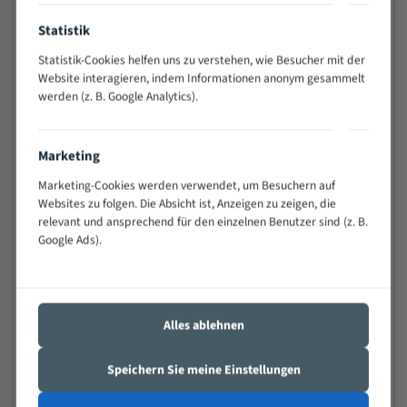
Anwendungen
Statistik
Widerstandsfähig gegen Zahnbruch auch bei
schwierigen Werkstücken (Materialmischung,
Statistik-Cookies helfen uns zu verstehen, wie Besucher mit der
wechselnde Verbindungslängen)
Website interagieren, indem Informationen anonym gesammelt
Sehr geringe Vibration
werden (z. B. Google Analytics).
Äußerst verschleißfest
Marketing
Technische Beschreibung:
Marketing-Cookies werden verwendet, um Besuchern auf
Positiver Spanwinkel
Websites zu folgen. Die Absicht ist, Anzeigen zu zeigen, die
relevant und ansprechend für den einzelnen Benutzer sind (z. B.
Bandkörper aus hochlegiertem Federstahl
Google Ads).
Legierte HSS-beschichtete Zahnspitzen
Spezielle Zahngeometrie und Zahnteilung
Materialien:
Alles ablehnen
Stahl
Speichern Sie meine Einstellungen
Nichteisenmetalle