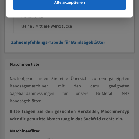
Speziell entwickelt für Profile / Rohre
Alle akzeptieren
Kleine und mittlere Profile / Kleine Durchmesser
Vollmaterial
Kleine / Mittlere Werkstücke
Zahnempfehlungs-Tabelle für Bandsägeblätter
Maschinen liste
Nachfolgend finden Sie eine Übersicht zu den gängigsten
Bandsägemaschinen mit den dazu geeigneten
Sägebandabmessungen für unsere Bi-Metall M42
Bandsägeblätter.
Bitte tragen Sie den gesuchten Hersteller, Maschinentyp
oder die gesuchte Abmessung in das Suchfeld rechts ein.
Maschinenfilter