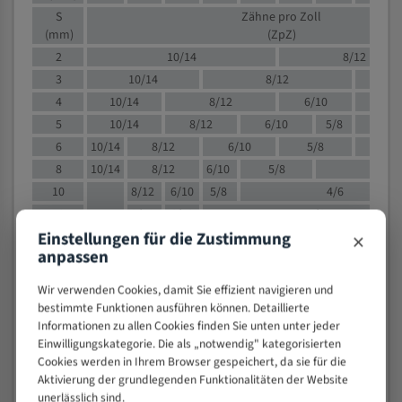
S
Zähne pro Zoll
(mm)
(ZpZ)
2
10/14
8/12
3
10/14
8/12
6/1
4
10/14
8/12
6/10
5/8
5
10/14
8/12
6/10
5/8
6
10/14
8/12
6/10
5/8
8
10/14
8/12
6/10
5/8
4/
10
8/12
6/10
5/8
4/6
12
8/12
6/10
4/6
×
Einstellungen für die Zustimmung
15
8/12
6/10
4/5
anpassen
20
4/6
4/5
30
4/5
4/5
Wir verwenden Cookies, damit Sie effizient navigieren und
50
4/5
3/4
bestimmte Funktionen ausführen können. Detaillierte
Informationen zu allen Cookies finden Sie unten unter jeder
80
3/4
Einwilligungskategorie. Die als „notwendig" kategorisierten
> 100
1,
Cookies werden in Ihrem Browser gespeichert, da sie für die
Aktivierung der grundlegenden Funktionalitäten der Website
VOLLMATERIAL
unerlässlich sind.