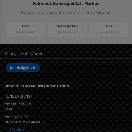
Führende Bandsägeblatt-Marken
Hochwertige Bandsägeblätter von renommierten Herstellern
Flott
Elektra beckum
Lutz
Bandsägeblätter
Bandsägeblätter
Bandsägeblätter
Meistgesuchte Wörter:
bandsägeblatt
UNSERE KONTAKTINFORMATIONEN
KUNDENDIENST
+49 7161 6567199
GSM
+4915165461960
UNSERE E-MAIL-ADRESSE
Post Senden