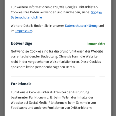
Zähne pro
M (mm)
Für weitere Informationen dazu, wie Googles Drittanbieter-
Zoll (ZpZ)
)
Cookies Ihre Daten verwenden und handhaben, siehe:
Google-
>
10/14
Datenschutzrichtlinie
25
Weitere Details finden Sie in unserer
Datenschutzerklärung
und
15 - 40
8/12
im
Impressum
.
25 - 50
6/10
35 - 70
5/8
Notwendige
Immer aktiv
50 - 120
4/6
Notwendige Cookies sind für die Grundfunktionen der Website
80 - 180
3/4
von entscheidender Bedeutung. Ohne sie kann die Website
130 -
2/3
nicht in der vorgesehenen Weise funktionieren. Diese Cookies
350
speichern keine personenbezogenen Daten.
150 -
1,5/2
450
200 -
Funktionale
1,1/1,6
600
Funktionale Cookies unterstützen bei der Ausführung
> 500
0,75/1,25
bestimmter Funktionen, z. B. beim Teilen des Inhalts der
Vorteile:
Website auf Social-Media-Plattformen, beim Sammeln von
Feedbacks und anderen Funktionen von Drittanbietern.
Vielseitiges Bandsägeblatt für verschiedenste