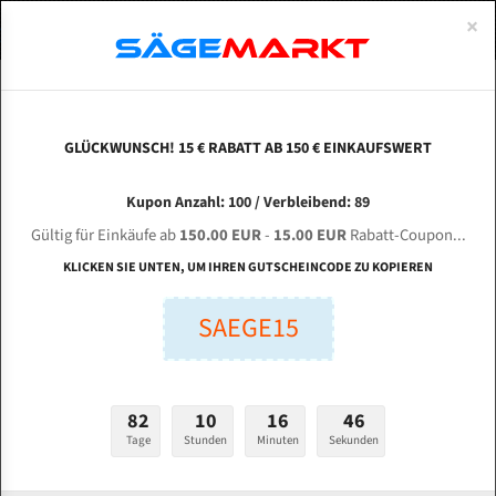
0
×
Spezialstahl Gehärtet
Uddeholm
Glatte
Eine Schneide, doppelte Fase
Spezialstahl
Standart
ÜBER UNS
DEUTSCH
Startseite
Bandsägeblätter Für Metall
Bi-Metal M42 (Standardgröße)
Zhe
Uddeholm Gehärtet
Spezialstahl
Konvex
Zwei Schneiden, vierfache Fase
Uddeholm
gehärtete Zahnspitzen
ABOUTS
ENGLISH
GLÜCKWUNSCH! 15 € RABATT AB 150 € EINKAUFSWERT
Flexback
Gehärtete zahnspitzen
Konkav
Flexback Meterware
ZHEJIANG CHENDIAO Machinery H - 500 HA für
FRANCE
Kupon Anzahl: 100 / Verbleibend: 89
Dachzahnung
Bi-Metall Meterware
5110 mm Bi-Metall Bandsägeblätter
Gültig für Einkäufe ab
150.00 EUR
-
15.00 EUR
Rabatt-Coupon...
Fleischerei Bandsägeblätter
KLICKEN SIE UNTEN, UM IHREN GUTSCHEINCODE ZU KOPIEREN
Länge (mm):
Bandmesser Glatt Meterware
SAEGE15
mm
Bandmesser Dachzahnung Meterware
Breite (mm):
Konkav Meterware
mm
82
10
16
45
Konvex Meterware
Tage
Stunden
Minuten
Sekunden
Stärken + Zahnteilung:
mm