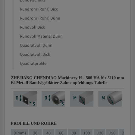
Bündelschnitt
Rundrohr (Rohr) Dick
Rundrohr (Rohr) Dünn
Rundvoll Dick
Rundvoll Material Dünn
Quadratvoll Dünn
Quadratvoll Dick
Quadratprofile
ZHEJIANG CHENDIAO Machinery H - 500 HA für 5110 mm
Bi-Metall Bandsägeblätter Zahnempfehlungs-Tabelle
PROFILE UND ROHRE
D(mm)
20
40
60
80
100
120
150
200