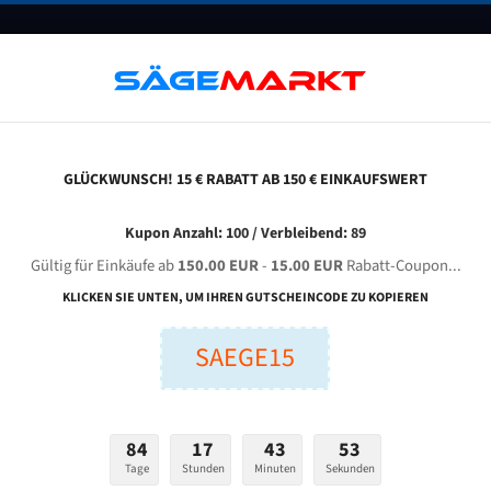
UNTERNEHMEN
FAQ
GUTSCHEINE
BLOG
KONTAKT
GLÜCKWUNSCH! 15 € RABATT AB 150 € EINKAUFSWERT
olz Btm 330 Av Für 4100 Mm Bi-Metall Bandsägeblätter
Kupon Anzahl: 100 / Verbleibend: 89
Gültig für Einkäufe ab
150.00 EUR
-
15.00 EUR
Rabatt-Coupon...
VOLZ BTM 330 AV für 4100 mm Bi-Metall Bandsägeblätte
KLICKEN SIE UNTEN, UM IHREN GUTSCHEINCODE ZU KOPIEREN
SAEGE15
nge (mm):
Breite (mm):
Stärken + Zah
mm
mm
Welche Zahn soll 
84
17
43
52
Tage
Stunden
Minuten
Sekunden