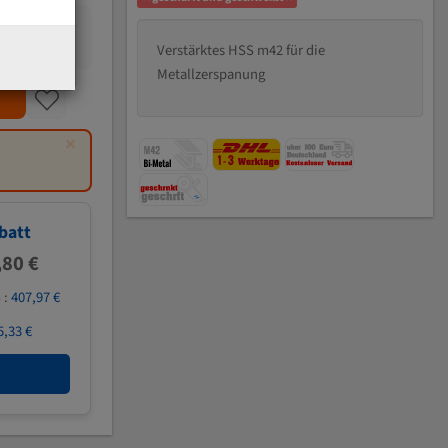
Verstärktes HSS m42 für die
Metallzerspanung
×
batt
,80 €
 :
407,97 €
5,33 €