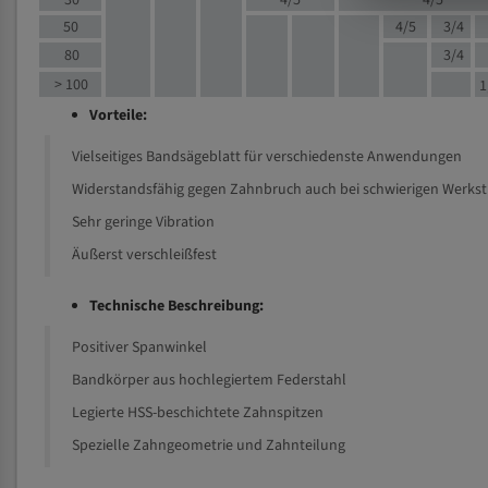
30
4/5
4/5
50
4/5
3/4
80
3/4
> 100
1
Vorteile:
Vielseitiges Bandsägeblatt für verschiedenste Anwendungen
Widerstandsfähig gegen Zahnbruch auch bei schwierigen Werks
Sehr geringe Vibration
Äußerst verschleißfest
Technische Beschreibung:
Positiver Spanwinkel
Bandkörper aus hochlegiertem Federstahl
Legierte HSS-beschichtete Zahnspitzen
Spezielle Zahngeometrie und Zahnteilung