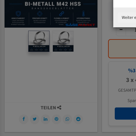
Weiter 
%
3
3 x
GESAMTP
Spa
TEILEN