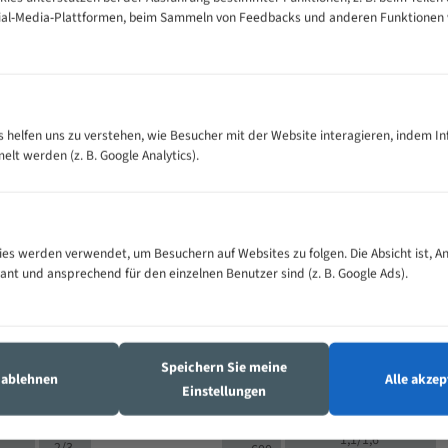
cial-Media-Plattformen, beim Sammeln von Feedbacks und anderen Funktionen
VOLLMATERIAL
Zähne pro
300
500
es helfen uns zu verstehen, wie Besucher mit der Website interagieren, indem I
M (mm)
Zoll (ZpZ)
)
t werden (z. B. Google Analytics).
>
10/14
25
5/8
15 - 40
8/12
0
5/8
25 - 50
6/10
8
4/6
es werden verwendet, um Besuchern auf Websites zu folgen. Die Absicht ist, A
35 - 70
5/8
4/6
vant und ansprechend für den einzelnen Benutzer sind (z. B. Google Ads).
50 - 120
4/6
4/6
80 - 180
3/4
6
130 -
4/5
2/3
350
Speichern Sie meine
4/5
s ablehnen
Alle akzep
150 -
Einstellungen
1,5/2
4/5
450
3/4
200 -
1,1/1,6