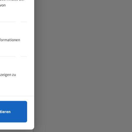
 von
nformationen
nzeigen zu
tieren