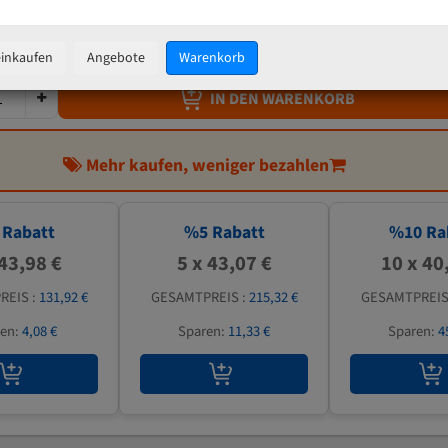
45,33 €
inkl. MwSt
zzgl.
Versandkosten
einkaufen
Angebote
Warenkorb
IN DEN WARENKORB
Mehr kaufen, weniger bezahlen
Rabatt
%
5
Rabatt
%
10
Ra
 43,98 €
5 x 43,07 €
10 x 40
REIS :
131,92 €
GESAMTPREIS :
215,32 €
GESAMTPREIS
ren:
4,08 €
Sparen:
11,33 €
Sparen:
4