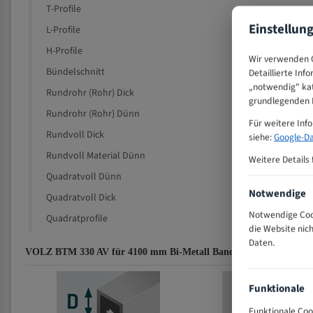
T-Profile
Einstellun
L-Profile
H-Profile
Wir verwenden C
Bündelschnitt
Detaillierte Inf
„notwendig" kat
Rundrohr (Rohr) Dick
grundlegenden F
Rundrohr (Rohr) Dünn
Für weitere Inf
Rundvoll Dick
siehe:
Google-Da
Rundvoll Material Dünn
Weitere Details 
Quadratvoll Dünn
Notwendige
Quadratvoll Dick
Notwendige Cook
Quadratprofile
die Website nic
Daten.
VOLZ BTM 330 AV für 4100 mm Bi-Metall Bandsägeblätter Zahnem
Funktionale
Funktionale Coo