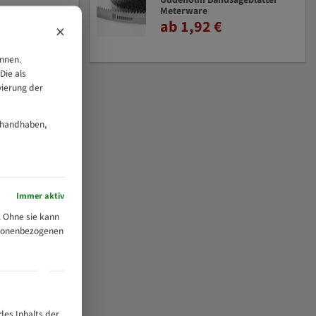
Uddeholm Bandsägeblätter
Meterware
ab 1,92 €
×
önnen.
Die als
vierung der
 handhaben,
Immer aktiv
 Ohne sie kann
ersonenbezogenen
des Inhalts der