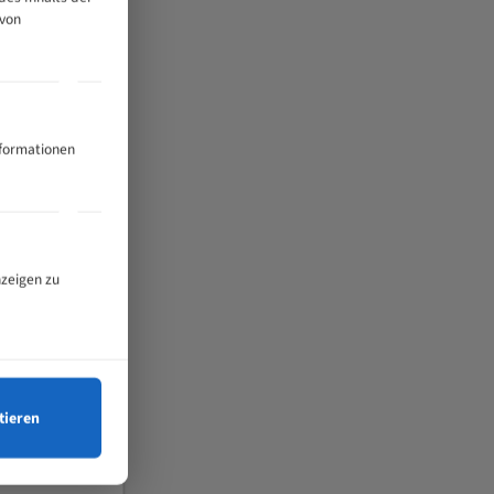
 von
nformationen
nzeigen zu
tieren