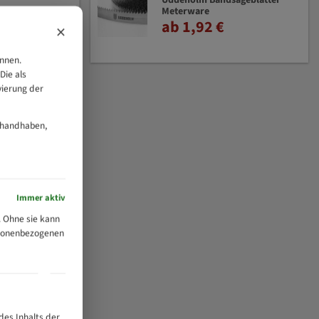
Uddeholm Bandsägeblätter
Meterware
ab 1,92 €
×
önnen.
Die als
vierung der
 handhaben,
Immer aktiv
 Ohne sie kann
ersonenbezogenen
des Inhalts der