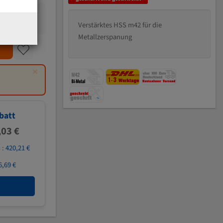
Verstärktes HSS m42 für die
Metallzerspanung
×
batt
,03 €
 :
420,21 €
6,69 €