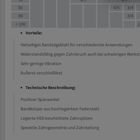
30
4/5
4/5
50
4/5
3/4
80
3/4
> 100
1
Vorteile:
Vielseitiges Bandsägeblatt für verschiedenste Anwendungen
Widerstandsfähig gegen Zahnbruch auch bei schwierigen Werks
Sehr geringe Vibration
Äußerst verschleißfest
Technische Beschreibung:
Positiver Spanwinkel
Bandkörper aus hochlegiertem Federstahl
Legierte HSS-beschichtete Zahnspitzen
Spezielle Zahngeometrie und Zahnteilung