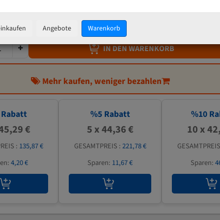
46,69 €
inkl. MwSt
zzgl.
Versandkosten
einkaufen
Angebote
Warenkorb
IN DEN WARENKORB
Mehr kaufen, weniger bezahlen
Rabatt
%
5
Rabatt
%
10
Ra
 45,29 €
5 x 44,36 €
10 x 42
REIS :
135,87 €
GESAMTPREIS :
221,78 €
GESAMTPREIS
ren:
4,20 €
Sparen:
11,67 €
Sparen:
4