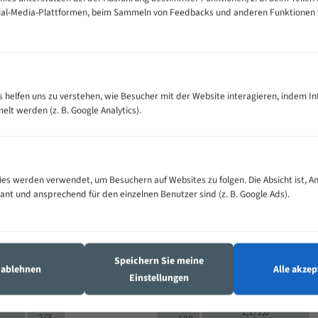
cial-Media-Plattformen, beim Sammeln von Feedbacks und anderen Funktionen
VOLLMATERIAL
Zähne pro
300
500
es helfen uns zu verstehen, wie Besucher mit der Website interagieren, indem I
M (mm)
Zoll (ZpZ)
)
t werden (z. B. Google Analytics).
>
10/14
25
5/8
15 - 40
8/12
0
5/8
25 - 50
6/10
8
4/6
es werden verwendet, um Besuchern auf Websites zu folgen. Die Absicht ist, A
35 - 70
5/8
4/6
vant und ansprechend für den einzelnen Benutzer sind (z. B. Google Ads).
50 - 120
4/6
4/6
80 - 180
3/4
6
130 -
4/5
2/3
350
Speichern Sie meine
4/5
s ablehnen
Alle akzep
150 -
Einstellungen
1,5/2
4/5
450
3/4
200 -
1,1/1,6