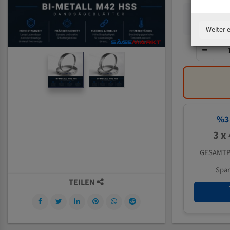
Weiter 
%
3
3 x
GESAMTP
Spa
TEILEN