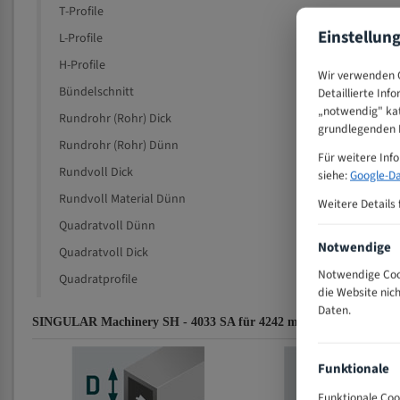
T-Profile
Einstellun
L-Profile
H-Profile
Wir verwenden C
Bündelschnitt
Detaillierte Inf
„notwendig" kat
Rundrohr (Rohr) Dick
grundlegenden F
Rundrohr (Rohr) Dünn
Für weitere Inf
Rundvoll Dick
siehe:
Google-Da
Rundvoll Material Dünn
Weitere Details 
Quadratvoll Dünn
Notwendige
Quadratvoll Dick
Notwendige Cook
Quadratprofile
die Website nic
Daten.
SINGULAR Machinery SH - 4033 SA für 4242 mm Bi-Metall Bandsä
Funktionale
Funktionale Coo