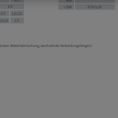
2/3
600
2/3
> 500
0,75/1,25
2/3
1,5/2,0
1/2
,5/2,0
tücken (Materialmischung, wechselnde Verbindungslängen)