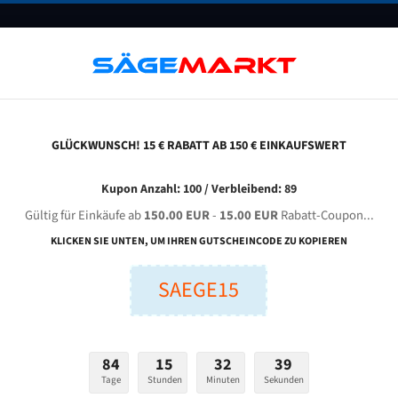
UNTERNEHMEN
FAQ
GUTSCHEINE
BLOG
KONTAKT
GLÜCKWUNSCH! 15 € RABATT AB 150 € EINKAUFSWERT
ingular Machinery Sh - 4033 Sa Für 4242 Mm Bi-Metall Bandsägeblätter
Kupon Anzahl: 100 / Verbleibend: 89
Gültig für Einkäufe ab
150.00 EUR
-
15.00 EUR
Rabatt-Coupon...
R Machinery SH - 4033 SA für 4242 mm Bi-Metall Bandsäg
KLICKEN SIE UNTEN, UM IHREN GUTSCHEINCODE ZU KOPIEREN
SAEGE15
nge (mm):
Breite (mm):
Stärken + Zah
mm
mm
Welche Zahn soll 
84
15
32
38
Tage
Stunden
Minuten
Sekunden