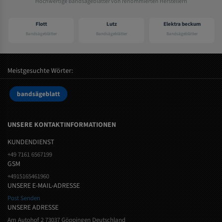
Hochwertige Bandsägeblätter von renommierten Herstellern
Flott
Lutz
Elektra beckum
Bandsägeblätter
Bandsägeblätter
Bandsägeblätter
Meistgesuchte Wörter:
bandsägeblatt
UNSERE KONTAKTINFORMATIONEN
KUNDENDIENST
+49 7161 6567199
GSM
+4915165461960
UNSERE E-MAIL-ADRESSE
Post Senden
UNSERE ADRESSE
Am Autohof 2 73037 Göppingen Deutschland