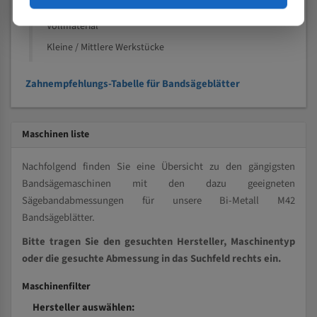
Kleine und mittlere Profile / Kleine Durchmesser
Vollmaterial
Kleine / Mittlere Werkstücke
Zahnempfehlungs-Tabelle für Bandsägeblätter
Maschinen liste
Nachfolgend finden Sie eine Übersicht zu den gängigsten
Bandsägemaschinen mit den dazu geeigneten
Sägebandabmessungen für unsere Bi-Metall M42
Bandsägeblätter.
Bitte tragen Sie den gesuchten Hersteller, Maschinentyp
oder die gesuchte Abmessung in das Suchfeld rechts ein.
Maschinenfilter
Hersteller auswählen: