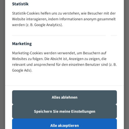
Statistik
Widerstandsfähig gegen Zahnbruch auch bei
schwierigen Werkstücken (Materialmischung,
Statistik-Cookies helfen uns zu verstehen, wie Besucher mit der
wechselnde Verbindungslängen)
Website interagieren, indem Informationen anonym gesammelt
Sehr geringe Vibration
werden (z. B. Google Analytics).
Äußerst verschleißfest
Marketing
Technische Beschreibung:
Marketing-Cookies werden verwendet, um Besuchern auf
Positiver Spanwinkel
Websites zu folgen. Die Absicht ist, Anzeigen zu zeigen, die
relevant und ansprechend für den einzelnen Benutzer sind (z. B.
Bandkörper aus hochlegiertem Federstahl
Google Ads).
Legierte HSS-beschichtete Zahnspitzen
Spezielle Zahngeometrie und Zahnteilung
Materialien:
Alles ablehnen
Stahl
Speichern Sie meine Einstellungen
Nichteisenmetalle
Speziell entwickelt für Profile / Rohre
Alle akzeptieren