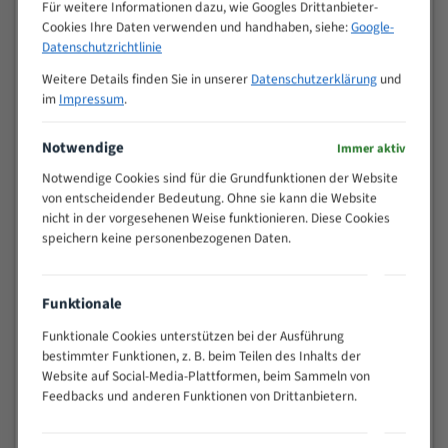
M (mm)
Für weitere Informationen dazu, wie Googles Drittanbieter-
Zoll (ZpZ)
)
Cookies Ihre Daten verwenden und handhaben, siehe:
Google-
>
Datenschutzrichtlinie
10/14
25
Weitere Details finden Sie in unserer
Datenschutzerklärung
und
15 - 40
8/12
im
Impressum
.
25 - 50
6/10
35 - 70
5/8
Notwendige
Immer aktiv
50 - 120
4/6
Notwendige Cookies sind für die Grundfunktionen der Website
80 - 180
3/4
von entscheidender Bedeutung. Ohne sie kann die Website
130 -
nicht in der vorgesehenen Weise funktionieren. Diese Cookies
2/3
350
speichern keine personenbezogenen Daten.
150 -
1,5/2
450
200 -
Funktionale
1,1/1,6
600
Funktionale Cookies unterstützen bei der Ausführung
> 500
0,75/1,25
bestimmter Funktionen, z. B. beim Teilen des Inhalts der
Vorteile:
Website auf Social-Media-Plattformen, beim Sammeln von
Feedbacks und anderen Funktionen von Drittanbietern.
Vielseitiges Bandsägeblatt für verschiedenste
Anwendungen