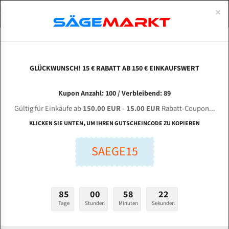
0
×
Spezialstahl Gehärtet
Uddeholm
Glatte
Eine Schneide, doppelte Fase
Spezialstahl
Standart
ÜBER UNS
DEUTSCH
Startseite
Bandsägeblätter Für Metall
Bi-Metal M42 (Standardgröße)
Sin
Uddeholm Gehärtet
Spezialstahl
Konvex
Zwei Schneiden, vierfache Fase
Uddeholm
gehärtete Zahnspitzen
ABOUTS
ENGLISH
GLÜCKWUNSCH! 15 € RABATT AB 150 € EINKAUFSWERT
Flexback
Gehärtete zahnspitzen
Konkav
Flexback Meterware
SINAIDA GK 4240 / 70 für 5630 mm Bi-Metall
FRANCE
Kupon Anzahl: 100 / Verbleibend: 89
Dachzahnung
Bi-Metall Meterware
Bandsägeblätter
Gültig für Einkäufe ab
150.00 EUR
-
15.00 EUR
Rabatt-Coupon...
Fleischerei Bandsägeblätter
KLICKEN SIE UNTEN, UM IHREN GUTSCHEINCODE ZU KOPIEREN
Länge (mm):
Bandmesser Glatt Meterware
SAEGE15
mm
Bandmesser Dachzahnung Meterware
Breite (mm):
Konkav Meterware
mm
85
00
58
21
Konvex Meterware
Tage
Stunden
Minuten
Sekunden
Stärken + Zahnteilung:
mm