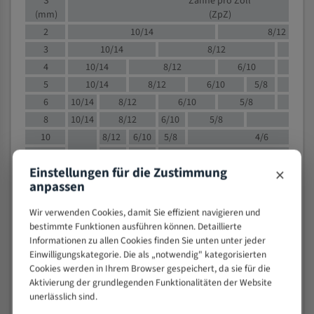
S
Zähne pro Zoll
(mm)
(ZpZ)
2
10/14
8/12
3
10/14
8/12
6/1
4
10/14
8/12
6/10
5/8
5
10/14
8/12
6/10
5/8
6
10/14
8/12
6/10
5/8
8
10/14
8/12
6/10
5/8
4/
10
8/12
6/10
5/8
4/6
12
8/12
6/10
4/6
×
Einstellungen für die Zustimmung
15
8/12
6/10
4/5
anpassen
20
4/6
4/5
30
4/5
4/5
Wir verwenden Cookies, damit Sie effizient navigieren und
50
4/5
3/4
bestimmte Funktionen ausführen können. Detaillierte
Informationen zu allen Cookies finden Sie unten unter jeder
80
3/4
Einwilligungskategorie. Die als „notwendig" kategorisierten
> 100
1,
Cookies werden in Ihrem Browser gespeichert, da sie für die
Aktivierung der grundlegenden Funktionalitäten der Website
VOLLMATERIAL
unerlässlich sind.
Zähne pro