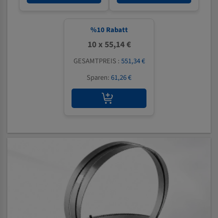
%
10
Rabatt
10 x 55,14 €
GESAMTPREIS :
551,34 €
Sparen:
61,26 €