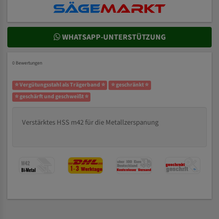
WHATSAPP-UNTERSTÜTZUNG
0 Bewertungen
⭐ Vergütungsstahl als Trägerband ⭐
⭐ geschränkt ⭐
⭐ geschärft und geschweißt ⭐
Verstärktes HSS m42 für die Metallzerspanung