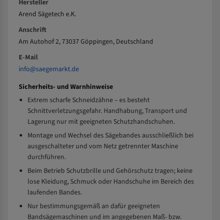
Hersteller
Arend Sägetech e.K.
Anschrift
Am Autohof 2, 73037 Göppingen, Deutschland
E-Mail
info@saegemarkt.de
Sicherheits- und Warnhinweise
Extrem scharfe Schneidzähne – es besteht
Schnittverletzungsgefahr. Handhabung, Transport und
Lagerung nur mit geeigneten Schutzhandschuhen.
Montage und Wechsel des Sägebandes ausschließlich bei
ausgeschalteter und vom Netz getrennter Maschine
durchführen.
Beim Betrieb Schutzbrille und Gehörschutz tragen; keine
lose Kleidung, Schmuck oder Handschuhe im Bereich des
laufenden Bandes.
Nur bestimmungsgemäß an dafür geeigneten
Bandsägemaschinen und im angegebenen Maß- bzw.