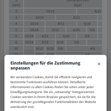
S
Zähne pro Zoll
(mm)
(ZpZ)
2
10/14
8/12
3
10/14
8/12
6/1
4
10/14
8/12
6/10
5/8
5
10/14
8/12
6/10
5/8
6
10/14
8/12
6/10
5/8
8
10/14
8/12
6/10
5/8
4/
10
8/12
6/10
5/8
4/6
12
8/12
6/10
4/6
15
8/12
6/10
4/5
×
Einstellungen für die Zustimmung
20
4/6
4/5
anpassen
30
4/5
4/5
Wir verwenden Cookies, damit Sie effizient navigieren und
50
4/5
3/4
bestimmte Funktionen ausführen können. Detaillierte
80
3/4
Informationen zu allen Cookies finden Sie unten unter jeder
Einwilligungskategorie. Die als „notwendig" kategorisierten
> 100
1,
Cookies werden in Ihrem Browser gespeichert, da sie für die
Aktivierung der grundlegenden Funktionalitäten der Website
VOLLMATERIAL
unerlässlich sind.
Zähne pro