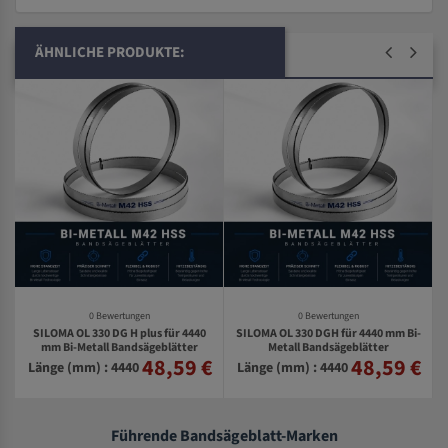
ÄHNLICHE PRODUKTE:
0 Bewertungen
0 Bewertungen
SILOMA OL 330 DG H plus für 4440
SILOMA OL 330 DGH für 4440 mm Bi-
mm Bi-Metall Bandsägeblätter
Metall Bandsägeblätter
48,59 €
48,59 €
€
Länge (mm) : 4440
Länge (mm) : 4440
Führende Bandsägeblatt-Marken