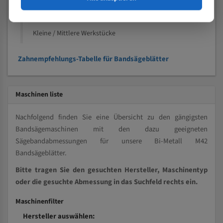
Kleine und mittlere Profile / Kleine Durchmesser
Vollmaterial
Kleine / Mittlere Werkstücke
Zahnempfehlungs-Tabelle für Bandsägeblätter
Maschinen liste
Nachfolgend finden Sie eine Übersicht zu den gängigsten
Bandsägemaschinen mit den dazu geeigneten
Sägebandabmessungen für unsere Bi-Metall M42
Bandsägeblätter.
Bitte tragen Sie den gesuchten Hersteller, Maschinentyp
oder die gesuchte Abmessung in das Suchfeld rechts ein.
Maschinenfilter
Hersteller auswählen: