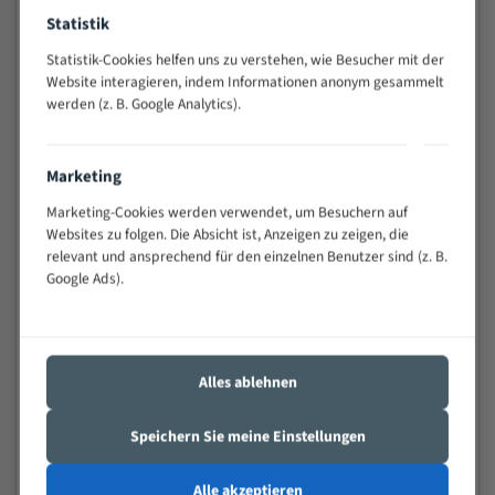
Widerstandsfähig gegen Zahnbruch auch bei
Statistik
schwierigen Werkstücken (Materialmischung,
Statistik-Cookies helfen uns zu verstehen, wie Besucher mit der
wechselnde Verbindungslängen)
Website interagieren, indem Informationen anonym gesammelt
Sehr geringe Vibration
werden (z. B. Google Analytics).
Äußerst verschleißfest
Marketing
Technische Beschreibung:
Marketing-Cookies werden verwendet, um Besuchern auf
Positiver Spanwinkel
Websites zu folgen. Die Absicht ist, Anzeigen zu zeigen, die
Bandkörper aus hochlegiertem Federstahl
relevant und ansprechend für den einzelnen Benutzer sind (z. B.
Google Ads).
Legierte HSS-beschichtete Zahnspitzen
Spezielle Zahngeometrie und Zahnteilung
Materialien:
Alles ablehnen
Stahl
Speichern Sie meine Einstellungen
Nichteisenmetalle
Speziell entwickelt für Profile / Rohre
Alle akzeptieren