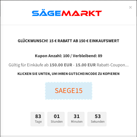
0
×
Spezialstahl Gehärtet
Uddeholm
Glatte
Eine Schneide, doppelte Fase
Spezialstahl
Standart
ÜBER UNS
DEUTSCH
Startseite
Bandsägeblätter Für Metall
Bi-Metal M42 (Standardgröße)
Sil
Uddeholm Gehärtet
Spezialstahl
Konvex
Zwei Schneiden, vierfache Fase
Uddeholm
gehärtete Zahnspitzen
ABOUTS
ENGLISH
GLÜCKWUNSCH! 15 € RABATT AB 150 € EINKAUFSWERT
Flexback
Gehärtete zahnspitzen
Konkav
Flexback Meterware
SILOMA OL 320 / 600 DGH für 4440 mm Bi-
FRANCE
Kupon Anzahl: 100 / Verbleibend: 89
Dachzahnung
Bi-Metall Meterware
Metall Bandsägeblätter
Gültig für Einkäufe ab
150.00 EUR
-
15.00 EUR
Rabatt-Coupon...
Fleischerei Bandsägeblätter
KLICKEN SIE UNTEN, UM IHREN GUTSCHEINCODE ZU KOPIEREN
Länge (mm):
Bandmesser Glatt Meterware
SAEGE15
mm
Bandmesser Dachzahnung Meterware
Breite (mm):
Konkav Meterware
mm
83
01
31
52
Konvex Meterware
Tage
Stunden
Minuten
Sekunden
Stärken + Zahnteilung:
mm