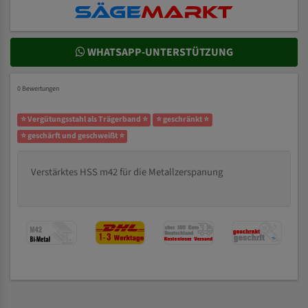
WHATSAPP-UNTERSTÜTZUNG
0 Bewertungen
⭐ Vergütungsstahl als Trägerband ⭐
⭐ geschränkt ⭐
⭐ geschärft und geschweißt ⭐
Verstärktes HSS m42 für die Metallzerspanung