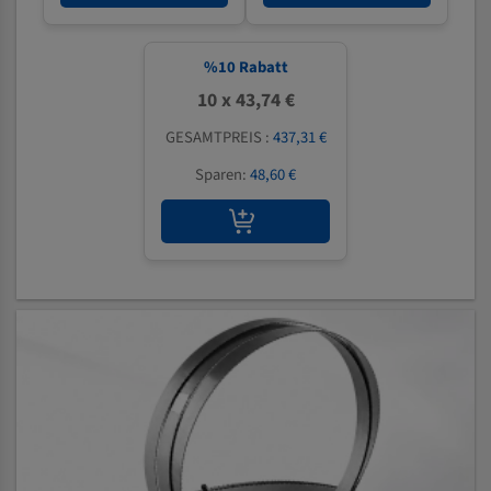
%
10
Rabatt
10 x 43,74 €
GESAMTPREIS :
437,31 €
Sparen:
48,60 €