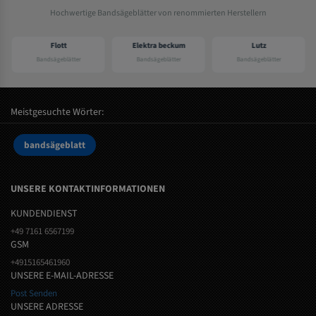
Hochwertige Bandsägeblätter von renommierten Herstellern
Flott
Elektra beckum
Lutz
Bandsägeblätter
Bandsägeblätter
Bandsägeblätter
Meistgesuchte Wörter:
bandsägeblatt
UNSERE KONTAKTINFORMATIONEN
KUNDENDIENST
+49 7161 6567199
GSM
+4915165461960
UNSERE E-MAIL-ADRESSE
Post Senden
UNSERE ADRESSE