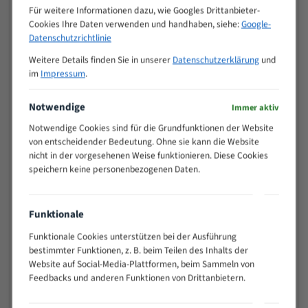
M (mm)
Zoll (ZpZ)
)
Für weitere Informationen dazu, wie Googles Drittanbieter-
Cookies Ihre Daten verwenden und handhaben, siehe:
Google-
>
10/14
Datenschutzrichtlinie
25
15 - 40
8/12
Weitere Details finden Sie in unserer
Datenschutzerklärung
und
im
Impressum
.
25 - 50
6/10
35 - 70
5/8
Notwendige
Immer aktiv
50 - 120
4/6
80 - 180
3/4
Notwendige Cookies sind für die Grundfunktionen der Website
von entscheidender Bedeutung. Ohne sie kann die Website
130 -
2/3
nicht in der vorgesehenen Weise funktionieren. Diese Cookies
350
speichern keine personenbezogenen Daten.
150 -
1,5/2
450
200 -
1,1/1,6
Funktionale
600
> 500
0,75/1,25
Funktionale Cookies unterstützen bei der Ausführung
bestimmter Funktionen, z. B. beim Teilen des Inhalts der
Vorteile:
Website auf Social-Media-Plattformen, beim Sammeln von
Feedbacks und anderen Funktionen von Drittanbietern.
Vielseitiges Bandsägeblatt für verschiedenste
Anwendungen