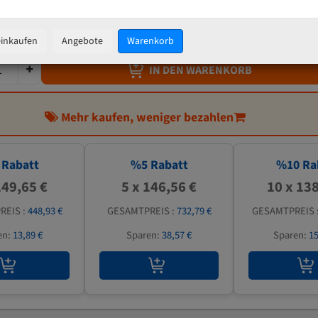
154,28 €
inkl. MwSt
zzgl.
Versandkosten
einkaufen
Angebote
Warenkorb
IN DEN WARENKORB
Mehr kaufen, weniger bezahlen
Rabatt
%
5
Rabatt
%
10
Ra
149,65 €
5 x 146,56 €
10 x 138
REIS :
448,93 €
GESAMTPREIS :
732,79 €
GESAMTPREIS 
en:
13,89 €
Sparen:
38,57 €
Sparen:
15