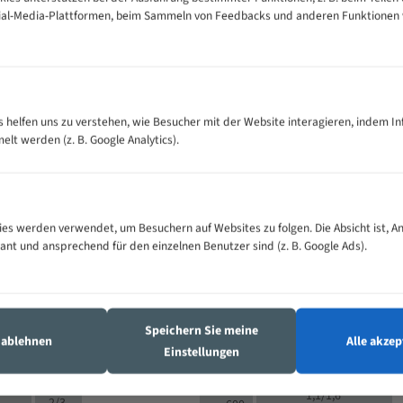
cial-Media-Plattformen, beim Sammeln von Feedbacks und anderen Funktionen
VOLLMATERIAL
Zähne pro
300
500
es helfen uns zu verstehen, wie Besucher mit der Website interagieren, indem I
M (mm)
Zoll (ZpZ)
)
t werden (z. B. Google Analytics).
>
10/14
25
5/8
15 - 40
8/12
0
5/8
25 - 50
6/10
8
4/6
es werden verwendet, um Besuchern auf Websites zu folgen. Die Absicht ist, A
35 - 70
5/8
4/6
vant und ansprechend für den einzelnen Benutzer sind (z. B. Google Ads).
50 - 120
4/6
4/6
80 - 180
3/4
6
130 -
4/5
2/3
350
Speichern Sie meine
4/5
s ablehnen
Alle akzep
150 -
Einstellungen
1,5/2
4/5
450
3/4
200 -
1,1/1,6