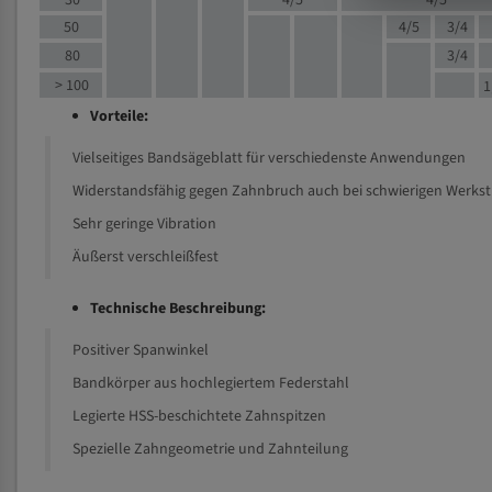
30
4/5
4/5
50
4/5
3/4
80
3/4
> 100
1
Vorteile:
Vielseitiges Bandsägeblatt für verschiedenste Anwendungen
Widerstandsfähig gegen Zahnbruch auch bei schwierigen Werks
Sehr geringe Vibration
Äußerst verschleißfest
Technische Beschreibung:
Positiver Spanwinkel
Bandkörper aus hochlegiertem Federstahl
Legierte HSS-beschichtete Zahnspitzen
Spezielle Zahngeometrie und Zahnteilung