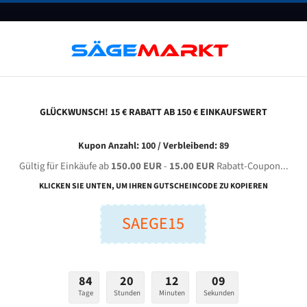
UNTERNEHMEN
FAQ
GUTSCHEINE
BLOG
KONTAKT
GLÜCKWUNSCH! 15 € RABATT AB 150 € EINKAUFSWERT
abı Pb 550/1000 Bi-Metal M42 Hss Bandsägeblatt
Kupon Anzahl: 100 / Verbleibend: 89
Gültig für Einkäufe ab
150.00 EUR
-
15.00 EUR
Rabatt-Coupon...
Sabı PB 550/1000 Bi-Metal M42 HSS Bandsägeblatt
KLICKEN SIE UNTEN, UM IHREN GUTSCHEINCODE ZU KOPIEREN
SAEGE15
nge (mm):
Breite (mm):
Stärken + Zah
mm
mm
Welche Zahn soll 
84
20
12
08
Tage
Stunden
Minuten
Sekunden