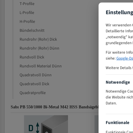
T-Profile
Einstellun
L-Profile
H-Profile
Wir verwenden C
Bündelschnitt
Detaillierte Inf
„notwendig" kat
Rundrohr (Rohr) Dick
grundlegenden F
Rundrohr (Rohr) Dünn
Für weitere Inf
Rundvoll Dick
siehe:
Google-Da
Rundvoll Material Dünn
Weitere Details 
Quadratvoll Dünn
Notwendige
Quadratvoll Dick
Notwendige Cook
Quadratprofile
die Website nic
Daten.
Sabı PB 550/1000 Bi-Metal M42 HSS Bandsägeblatt Zahnempfehlun
Funktionale
Funktionale Coo