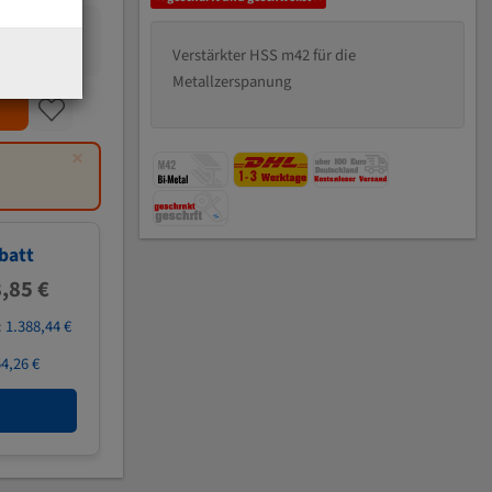
Verstärkter HSS m42 für die
Metallzerspanung
×
batt
,85 €
:
1.388,44 €
4,26 €