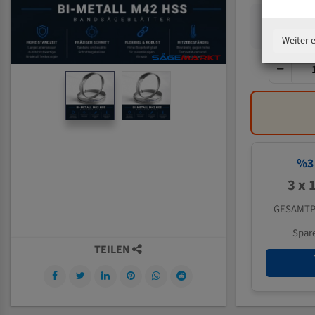
Weiter 
%
3
3 x 
GESAMTP
Spar
TEILEN