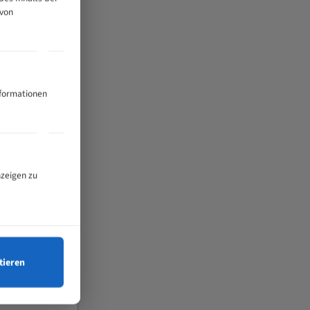
 von
nformationen
nzeigen zu
tieren