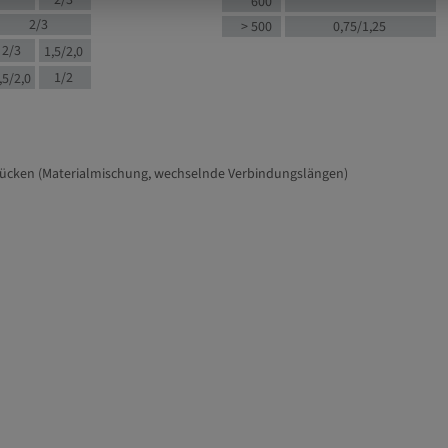
2/3
600
2/3
> 500
0,75/1,25
2/3
1,5/2,0
1/2
,5/2,0
tücken (Materialmischung, wechselnde Verbindungslängen)