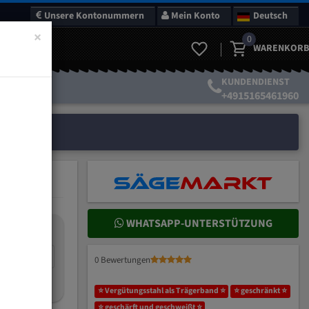
Unsere Kontonummern
Mein Konto
Deutsch
×
0
WARENKORB
KUNDENDIENST
+4915165461960
WHATSAPP-UNTERSTÜTZUNG
nteilung:
mm
0 Bewertungen
ich wählen?
⭐ Vergütungsstahl als Trägerband ⭐
⭐ geschränkt ⭐
⭐ geschärft und geschweißt ⭐