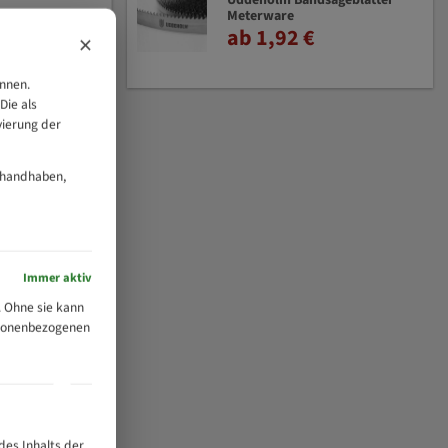
Uddeholm Bandsägeblätter
Meterware
ab 1,92 €
×
önnen.
Die als
vierung der
 handhaben,
Immer aktiv
 Ohne sie kann
ersonenbezogenen
des Inhalts der