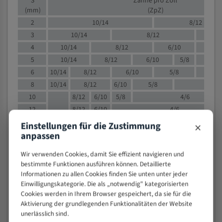
S
Zähne pro Zoll
(mm)
(ZpZ)
2
10/14
8/12
3
10/14
8/12
6/1
4
10/14
8/12
6/10
5/8
5
10/14
8/12
6/10
5/8
6
10/14
8/12
6/10
5/8
8
10/14
8/12
6/10
5/8
4/
10
8/12
6/10
5/8
4/6
12
8/12
6/10
4/6
15
8/12
6/10
4/5
×
Einstellungen für die Zustimmung
20
4/6
4/5
anpassen
30
4/5
4/5
Wir verwenden Cookies, damit Sie effizient navigieren und
50
4/5
3/4
bestimmte Funktionen ausführen können. Detaillierte
80
3/4
Informationen zu allen Cookies finden Sie unten unter jeder
Einwilligungskategorie. Die als „notwendig" kategorisierten
> 100
1,
Cookies werden in Ihrem Browser gespeichert, da sie für die
Aktivierung der grundlegenden Funktionalitäten der Website
VOLLMATERIAL
unerlässlich sind.
Zähne pro