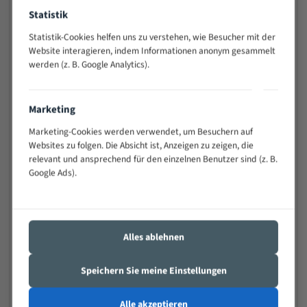
Widerstandsfähig gegen Zahnbruch auch bei
Statistik
schwierigen Werkstücken (Materialmischung,
Statistik-Cookies helfen uns zu verstehen, wie Besucher mit der
wechselnde Verbindungslängen)
Website interagieren, indem Informationen anonym gesammelt
Sehr geringe Vibration
werden (z. B. Google Analytics).
Äußerst verschleißfest
Marketing
Technische Beschreibung:
Marketing-Cookies werden verwendet, um Besuchern auf
Positiver Spanwinkel
Websites zu folgen. Die Absicht ist, Anzeigen zu zeigen, die
Bandkörper aus hochlegiertem Federstahl
relevant und ansprechend für den einzelnen Benutzer sind (z. B.
Google Ads).
Legierte HSS-beschichtete Zahnspitzen
Spezielle Zahngeometrie und Zahnteilung
Materialien:
Alles ablehnen
Stahl
Speichern Sie meine Einstellungen
Nichteisenmetalle
Speziell entwickelt für Profile / Rohre
Alle akzeptieren