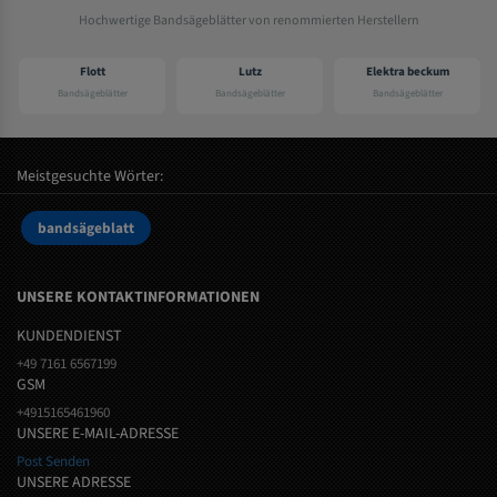
Hochwertige Bandsägeblätter von renommierten Herstellern
Flott
Lutz
Elektra beckum
Bandsägeblätter
Bandsägeblätter
Bandsägeblätter
Meistgesuchte Wörter:
bandsägeblatt
UNSERE KONTAKTINFORMATIONEN
KUNDENDIENST
+49 7161 6567199
GSM
+4915165461960
UNSERE E-MAIL-ADRESSE
Post Senden
UNSERE ADRESSE