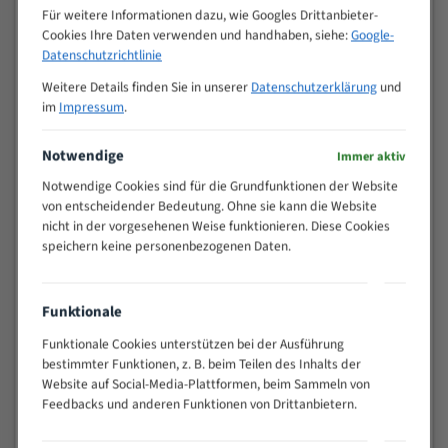
M (mm)
Zoll (ZpZ)
)
Für weitere Informationen dazu, wie Googles Drittanbieter-
Cookies Ihre Daten verwenden und handhaben, siehe:
Google-
>
10/14
Datenschutzrichtlinie
25
15 - 40
8/12
Weitere Details finden Sie in unserer
Datenschutzerklärung
und
im
Impressum
.
25 - 50
6/10
35 - 70
5/8
Notwendige
Immer aktiv
50 - 120
4/6
80 - 180
3/4
Notwendige Cookies sind für die Grundfunktionen der Website
von entscheidender Bedeutung. Ohne sie kann die Website
130 -
2/3
nicht in der vorgesehenen Weise funktionieren. Diese Cookies
350
speichern keine personenbezogenen Daten.
150 -
1,5/2
450
200 -
1,1/1,6
Funktionale
600
> 500
0,75/1,25
Funktionale Cookies unterstützen bei der Ausführung
bestimmter Funktionen, z. B. beim Teilen des Inhalts der
Vorteile:
Website auf Social-Media-Plattformen, beim Sammeln von
Feedbacks und anderen Funktionen von Drittanbietern.
Vielseitiges Bandsägeblatt für verschiedenste
Anwendungen