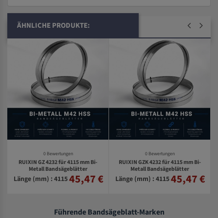
ÄHNLICHE PRODUKTE:
0 Bewertungen
0 Bewertungen
RUIXIN GZ 4232 für 4115 mm Bi-
RUIXIN GZK 4232 für 4115 mm Bi-
Metall Bandsägeblätter
Metall Bandsägeblätter
45,47 €
45,47 €
€
Länge (mm) : 4115
Länge (mm) : 4115
Führende Bandsägeblatt-Marken