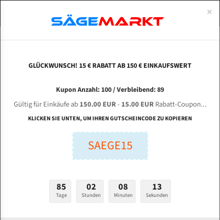
0
×
Spezialstahl Gehärtet
Uddeholm
Glatte
Eine Schneide, doppelte Fase
Spezialstahl
Standart
ÜBER UNS
DEUTSCH
Startseite
Bandsägeblätter Für Metall
Bi-Metal M42 (Standardgröße)
Rui
Uddeholm Gehärtet
Spezialstahl
Konvex
Zwei Schneiden, vierfache Fase
Uddeholm
gehärtete Zahnspitzen
ABOUTS
ENGLISH
GLÜCKWUNSCH! 15 € RABATT AB 150 € EINKAUFSWERT
Flexback
Gehärtete zahnspitzen
Konkav
Flexback Meterware
RUIXIN GZK 4232 F / 260 für 4115 mm Bi-Metall
FRANCE
Kupon Anzahl: 100 / Verbleibend: 89
Dachzahnung
Bi-Metall Meterware
Bandsägeblätter
Gültig für Einkäufe ab
150.00 EUR
-
15.00 EUR
Rabatt-Coupon...
Fleischerei Bandsägeblätter
KLICKEN SIE UNTEN, UM IHREN GUTSCHEINCODE ZU KOPIEREN
Länge (mm):
Bandmesser Glatt Meterware
SAEGE15
mm
Bandmesser Dachzahnung Meterware
Breite (mm):
Konkav Meterware
mm
85
02
08
12
Konvex Meterware
Tage
Stunden
Minuten
Sekunden
Stärken + Zahnteilung:
mm