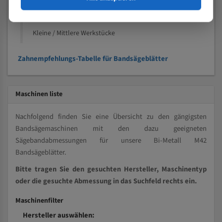
Kleine und mittlere Profile / Kleine Durchmesser
Vollmaterial
Kleine / Mittlere Werkstücke
Zahnempfehlungs-Tabelle für Bandsägeblätter
Maschinen liste
Nachfolgend finden Sie eine Übersicht zu den gängigsten
Bandsägemaschinen mit den dazu geeigneten
Sägebandabmessungen für unsere Bi-Metall M42
Bandsägeblätter.
Bitte tragen Sie den gesuchten Hersteller, Maschinentyp
oder die gesuchte Abmessung in das Suchfeld rechts ein.
Maschinenfilter
Hersteller auswählen: