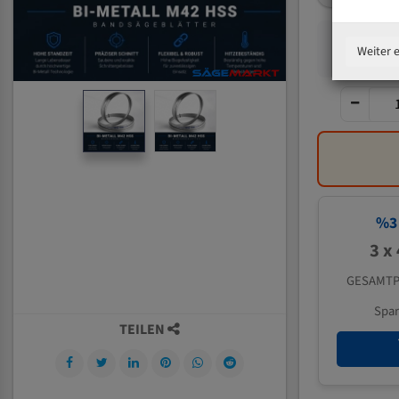
Weiter 
%
3
3 x
GESAMTP
Spa
TEILEN