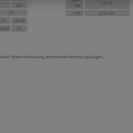
200 -
1,1/1,6
2/3
600
2/3
> 500
0,75/1,25
2/3
1,5/2,0
1/2
,5/2,0
tücken (Materialmischung, wechselnde Verbindungslängen)