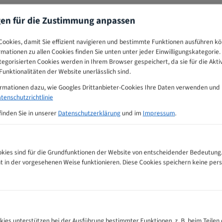
gen für die Zustimmung anpassen
ookies, damit Sie effizient navigieren und bestimmte Funktionen ausführen k
ormationen zu allen Cookies finden Sie unten unter jeder Einwilligungskategorie. 
egorisierten Cookies werden in Ihrem Browser gespeichert, da sie für die Akti
unktionalitäten der Website unerlässlich sind.
ormationen dazu, wie Googles Drittanbieter-Cookies Ihre Daten verwenden und
tenschutzrichtlinie
finden Sie in unserer
Datenschutzerklärung
und im
Impressum
.
ies sind für die Grundfunktionen der Website von entscheidender Bedeutung.
ht in der vorgesehenen Weise funktionieren. Diese Cookies speichern keine p
l Bandsägeblätter Zahnempfehlungs-Tabelle
kies unterstützen bei der Ausführung bestimmter Funktionen, z. B. beim Teilen 