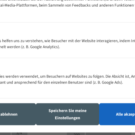
cial-Media-Plattformen, beim Sammeln von Feedbacks und anderen Funktionen
VOLLMATERIAL
es helfen uns zu verstehen, wie Besucher mit der Website interagieren, indem I
Zähne pro
300
500
M (mm)
t werden (z. B. Google Analytics).
Zoll (ZpZ)
)
>
10/14
25
5/8
15 - 40
8/12
0
5/8
es werden verwendet, um Besuchern auf Websites zu folgen. Die Absicht ist, A
25 - 50
6/10
8
4/6
vant und ansprechend für den einzelnen Benutzer sind (z. B. Google Ads).
35 - 70
5/8
4/6
50 - 120
4/6
4/6
80 - 180
3/4
6
130 -
4/5
Speichern Sie meine
2/3
350
s ablehnen
Alle akzep
Einstellungen
4/5
150 -
1,5/2
4/5
450
3/4