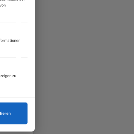
 von
nformationen
nzeigen zu
tieren