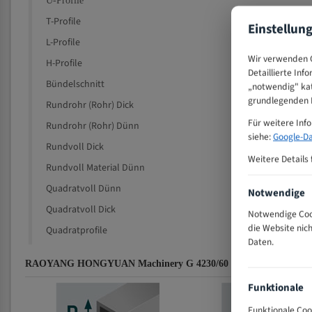
U-Profile
T-Profile
Einstellun
L-Profile
Wir verwenden C
H-Profile
Detaillierte Inf
Bündelschnitt
„notwendig" kat
grundlegenden F
Rundrohr (Rohr) Dick
Für weitere Inf
Rundrohr (Rohr) Dünn
siehe:
Google-Da
Rundvoll Dick
Weitere Details 
Rundvoll Material Dünn
Quadratvoll Dünn
Notwendige
Quadratvoll Dick
Notwendige Cook
die Website nic
Quadratprofile
Daten.
RAOYANG HONGYUAN Machinery G 4230/60 für 4060 mm Bi-Metal
Funktionale
Funktionale Coo