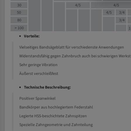
30
4/5
4/5
50
4/5
3/4
80
3/4
> 100
1
Vorteile:
Vielseitiges Bandsägeblatt für verschiedenste Anwendungen
Widerstandsfähig gegen Zahnbruch auch bei schwierigen Werks
Sehr geringe Vibration
Äußerst verschleißfest
Technische Beschreibung:
Positiver Spanwinkel
Bandkörper aus hochlegiertem Federstahl
Legierte HSS-beschichtete Zahnspitzen
Spezielle Zahngeometrie und Zahnteilung