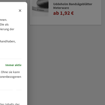
Uddeholm Bandsägeblätter
Meterware
×
ab 1,92 €
önnen.
Die als
vierung der
 handhaben,
Immer aktiv
 Ohne sie kann
ersonenbezogenen
des Inhalts der