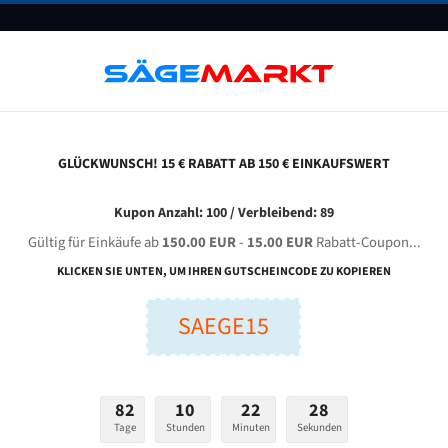
UNTERNEHMEN
FAQ
GUTSCHEINE
BLOG
KONTAKT
GLÜCKWUNSCH! 15 € RABATT AB 150 € EINKAUFSWERT
aoyang Hongyuan Machinery G 4230/60 Für 4060 Mm Bi-Metall Bandsägeblätter
Kupon Anzahl: 100 / Verbleibend: 89
Gültig für Einkäufe ab
150.00 EUR
-
15.00 EUR
Rabatt-Coupon...
YANG HONGYUAN Machinery G 4230/60 für 4060 mm Bi-Me
KLICKEN SIE UNTEN, UM IHREN GUTSCHEINCODE ZU KOPIEREN
Bandsägeblätter
SAEGE15
nge (mm):
Breite (mm):
Stärken + Zah
mm
mm
82
10
22
27
Welche Zahn soll 
Tage
Stunden
Minuten
Sekunden