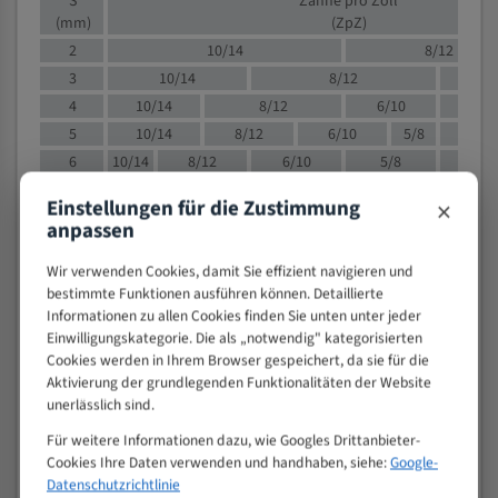
S
Zähne pro Zoll
(mm)
(ZpZ)
2
10/14
8/12
3
10/14
8/12
6/1
4
10/14
8/12
6/10
5/8
5
10/14
8/12
6/10
5/8
6
10/14
8/12
6/10
5/8
8
10/14
8/12
6/10
5/8
4/
×
Einstellungen für die Zustimmung
10
8/12
6/10
5/8
4/6
anpassen
12
8/12
6/10
4/6
Wir verwenden Cookies, damit Sie effizient navigieren und
15
8/12
6/10
4/5
bestimmte Funktionen ausführen können. Detaillierte
20
4/6
4/5
Informationen zu allen Cookies finden Sie unten unter jeder
30
4/5
4/5
Einwilligungskategorie. Die als „notwendig" kategorisierten
50
4/5
3/4
Cookies werden in Ihrem Browser gespeichert, da sie für die
Aktivierung der grundlegenden Funktionalitäten der Website
80
3/4
unerlässlich sind.
> 100
1,
Für weitere Informationen dazu, wie Googles Drittanbieter-
VOLLMATERIAL
Cookies Ihre Daten verwenden und handhaben, siehe:
Google-
Datenschutzrichtlinie
Zähne pro