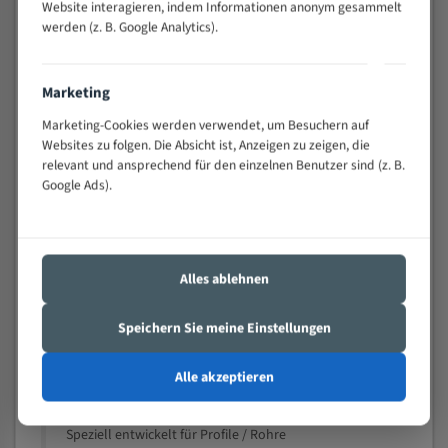
Website interagieren, indem Informationen anonym gesammelt
Widerstandsfähig gegen Zahnbruch auch bei
werden (z. B. Google Analytics).
schwierigen Werkstücken (Materialmischung,
wechselnde Verbindungslängen)
Sehr geringe Vibration
Marketing
Äußerst verschleißfest
Marketing-Cookies werden verwendet, um Besuchern auf
Websites zu folgen. Die Absicht ist, Anzeigen zu zeigen, die
Technische Beschreibung:
relevant und ansprechend für den einzelnen Benutzer sind (z. B.
Google Ads).
Positiver Spanwinkel
Bandkörper aus hochlegiertem Federstahl
Legierte HSS-beschichtete Zahnspitzen
Alles ablehnen
Spezielle Zahngeometrie und Zahnteilung
Speichern Sie meine Einstellungen
Materialien:
Stahl
Alle akzeptieren
Nichteisenmetalle
Speziell entwickelt für Profile / Rohre