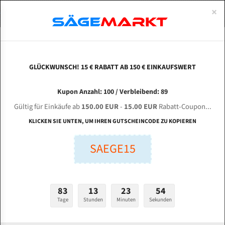
0
×
Spezialstahl Gehärtet
Uddeholm
Glatte
Eine Schneide, doppelte Fase
Spezialstahl
Standart
ÜBER UNS
DEUTSCH
Startseite
Bandsägeblätter Für Metall
Bi-Metal M42 (Standardgröße)
Peh
Uddeholm Gehärtet
Spezialstahl
Konvex
Zwei Schneiden, vierfache Fase
Uddeholm
gehärtete Zahnspitzen
ABOUTS
ENGLISH
GLÜCKWUNSCH! 15 € RABATT AB 150 € EINKAUFSWERT
Flexback
Gehärtete zahnspitzen
Konkav
Flexback Meterware
Pehaka Pehakamat 260 ZP Bi-Metal M42 HSS
FRANCE
Kupon Anzahl: 100 / Verbleibend: 89
Dachzahnung
Bi-Metall Meterware
Bandsägeblatt
Gültig für Einkäufe ab
150.00 EUR
-
15.00 EUR
Rabatt-Coupon...
Fleischerei Bandsägeblätter
KLICKEN SIE UNTEN, UM IHREN GUTSCHEINCODE ZU KOPIEREN
Länge (mm):
Bandmesser Glatt Meterware
SAEGE15
mm
Bandmesser Dachzahnung Meterware
Breite (mm):
Konkav Meterware
mm
83
13
23
53
Konvex Meterware
Tage
Stunden
Minuten
Sekunden
Stärken + Zahnteilung:
mm