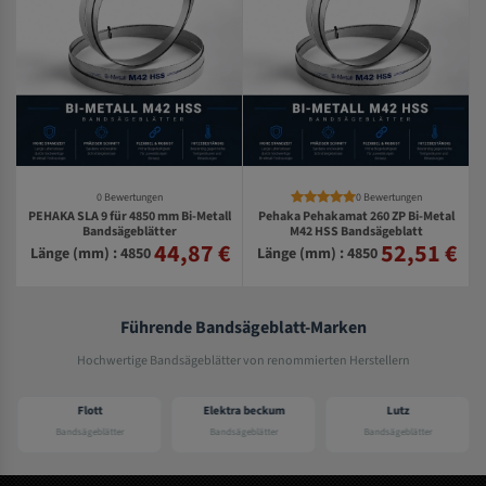
0 Bewertungen
0 Bewertungen
PEHAKA SLA 9 für 4850 mm Bi-Metall
Pehaka Pehakamat 260 ZP Bi-Metal
-
Bandsägeblätter
M42 HSS Bandsägeblatt
44,87 €
52,51 €
€
Länge (mm) : 4850
Länge (mm) : 4850
Führende Bandsägeblatt-Marken
Hochwertige Bandsägeblätter von renommierten Herstellern
Flott
Elektra beckum
Lutz
Bandsägeblätter
Bandsägeblätter
Bandsägeblätter