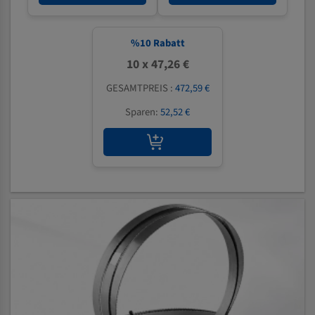
%
10
Rabatt
10 x 47,26 €
GESAMTPREIS :
472,59 €
Sparen:
52,52 €