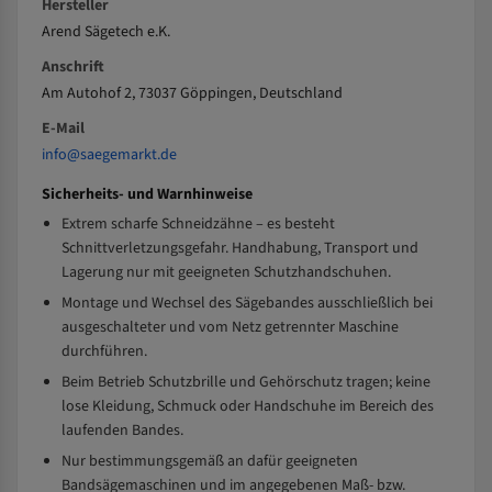
Hersteller
Arend Sägetech e.K.
Anschrift
Am Autohof 2, 73037 Göppingen, Deutschland
E-Mail
info@saegemarkt.de
Sicherheits- und Warnhinweise
Extrem scharfe Schneidzähne – es besteht
Schnittverletzungsgefahr. Handhabung, Transport und
Lagerung nur mit geeigneten Schutzhandschuhen.
Montage und Wechsel des Sägebandes ausschließlich bei
ausgeschalteter und vom Netz getrennter Maschine
durchführen.
Beim Betrieb Schutzbrille und Gehörschutz tragen; keine
lose Kleidung, Schmuck oder Handschuhe im Bereich des
laufenden Bandes.
Nur bestimmungsgemäß an dafür geeigneten
Bandsägemaschinen und im angegebenen Maß- bzw.