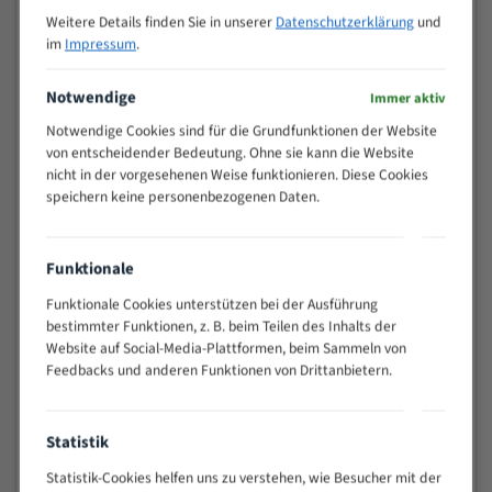
M (mm)
Zoll (ZpZ)
)
Weitere Details finden Sie in unserer
Datenschutzerklärung
und
>
im
Impressum
.
10/14
25
15 - 40
8/12
Notwendige
Immer aktiv
25 - 50
6/10
Notwendige Cookies sind für die Grundfunktionen der Website
35 - 70
5/8
von entscheidender Bedeutung. Ohne sie kann die Website
50 - 120
4/6
nicht in der vorgesehenen Weise funktionieren. Diese Cookies
speichern keine personenbezogenen Daten.
80 - 180
3/4
130 -
2/3
350
Funktionale
150 -
1,5/2
450
Funktionale Cookies unterstützen bei der Ausführung
bestimmter Funktionen, z. B. beim Teilen des Inhalts der
200 -
1,1/1,6
Website auf Social-Media-Plattformen, beim Sammeln von
600
Feedbacks und anderen Funktionen von Drittanbietern.
> 500
0,75/1,25
Vorteile:
Statistik
Vielseitiges Bandsägeblatt für verschiedenste
Anwendungen
Statistik-Cookies helfen uns zu verstehen, wie Besucher mit der