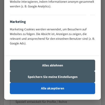
Website interagieren, indem Informationen anonym gesammelt
Widerstandsfähig gegen Zahnbruch auch bei
werden (z. B. Google Analytics).
schwierigen Werkstücken (Materialmischung,
wechselnde Verbindungslängen)
Sehr geringe Vibration
Marketing
Äußerst verschleißfest
Marketing-Cookies werden verwendet, um Besuchern auf
Websites zu folgen. Die Absicht ist, Anzeigen zu zeigen, die
Technische Beschreibung:
relevant und ansprechend für den einzelnen Benutzer sind (z. B.
Google Ads).
Positiver Spanwinkel
Bandkörper aus hochlegiertem Federstahl
Legierte HSS-beschichtete Zahnspitzen
Alles ablehnen
Spezielle Zahngeometrie und Zahnteilung
Speichern Sie meine Einstellungen
Materialien:
Stahl
Alle akzeptieren
Nichteisenmetalle
Speziell entwickelt für Profile / Rohre