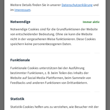
M (mm)
Zoll (ZpZ)
)
Weitere Details finden Sie in unserer
Datenschutzerklärung
und
>
im
Impressum
.
10/14
25
15 - 40
8/12
Notwendige
Immer aktiv
25 - 50
6/10
Notwendige Cookies sind für die Grundfunktionen der Website
35 - 70
5/8
von entscheidender Bedeutung. Ohne sie kann die Website
50 - 120
4/6
nicht in der vorgesehenen Weise funktionieren. Diese Cookies
speichern keine personenbezogenen Daten.
80 - 180
3/4
130 -
2/3
350
Funktionale
150 -
1,5/2
450
Funktionale Cookies unterstützen bei der Ausführung
bestimmter Funktionen, z. B. beim Teilen des Inhalts der
200 -
1,1/1,6
Website auf Social-Media-Plattformen, beim Sammeln von
600
Feedbacks und anderen Funktionen von Drittanbietern.
> 500
0,75/1,25
Vorteile:
Statistik
Vielseitiges Bandsägeblatt für verschiedenste
Anwendungen
Statistik-Cookies helfen uns zu verstehen, wie Besucher mit der