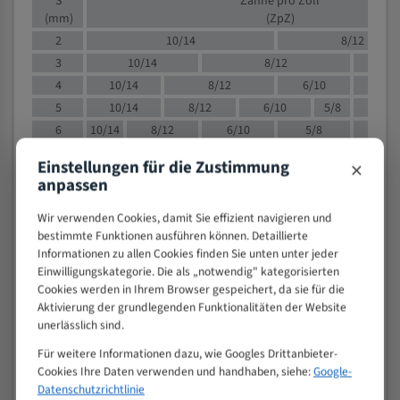
S
Zähne pro Zoll
(mm)
(ZpZ)
2
10/14
8/12
3
10/14
8/12
6/1
4
10/14
8/12
6/10
5/8
5
10/14
8/12
6/10
5/8
6
10/14
8/12
6/10
5/8
8
10/14
8/12
6/10
5/8
4/
×
Einstellungen für die Zustimmung
10
8/12
6/10
5/8
4/6
anpassen
12
8/12
6/10
4/6
Wir verwenden Cookies, damit Sie effizient navigieren und
15
8/12
6/10
4/5
bestimmte Funktionen ausführen können. Detaillierte
20
4/6
4/5
Informationen zu allen Cookies finden Sie unten unter jeder
30
4/5
4/5
Einwilligungskategorie. Die als „notwendig" kategorisierten
50
4/5
3/4
Cookies werden in Ihrem Browser gespeichert, da sie für die
Aktivierung der grundlegenden Funktionalitäten der Website
80
3/4
unerlässlich sind.
> 100
1,
Für weitere Informationen dazu, wie Googles Drittanbieter-
VOLLMATERIAL
Cookies Ihre Daten verwenden und handhaben, siehe:
Google-
Datenschutzrichtlinie
Zähne pro