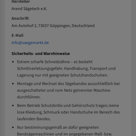
Hersteller
Arend Sägetech e.K.
Anschrift
Am Autohof 2, 73037 Göppingen, Deutschland
E-Mail
info@saegemarkt.de
Sicherheits- und Warnhinweise
Extrem scharfe Schneidzähne – es besteht
Schnittverletzungsgefahr. Handhabung, Transport und
Lagerung nur mit geeigneten Schutzhandschuhen.
Montage und Wechsel des Sägebandes ausschließlich bei
ausgeschalteter und vom Netz getrennter Maschine
durchführen.
Beim Betrieb Schutzbrille und Gehörschutz tragen; keine
lose Kleidung, Schmuck oder Handschuhe im Bereich des
laufenden Bandes.
Nur bestimmungsgemäß an dafür geeigneten
Bandsägemaschinen und im angegebenen Maß- bzw.