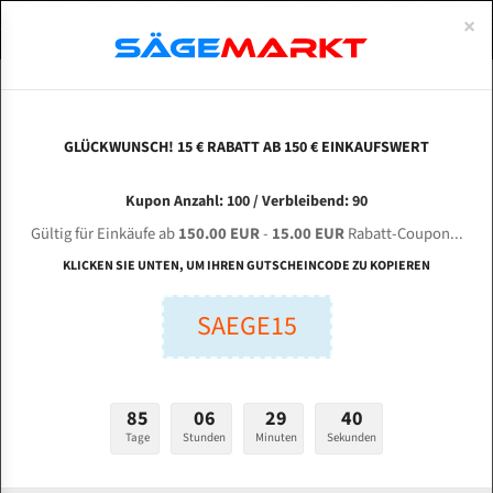
0
×
Spezialstahl Gehärtet
Uddeholm
Glatte
Eine Schneide, doppelte Fase
Spezialstahl
Standart
ÜBER UNS
DEUTSCH
Startseite
Bandsägeblätter Für Metall
Bi-Metal M42 (Standardgröße)
Mül
Uddeholm Gehärtet
Spezialstahl
Konvex
Zwei Schneiden, vierfache Fase
Uddeholm
gehärtete Zahnspitzen
ABOUTS
ENGLISH
GLÜCKWUNSCH! 15 € RABATT AB 150 € EINKAUFSWERT
Flexback
Gehärtete zahnspitzen
Konkav
Flexback Meterware
Müller HBS 230 G-LR-MA Bi-Metal M42 HSS
FRANCE
Kupon Anzahl: 100 / Verbleibend: 90
Dachzahnung
Bi-Metall Meterware
Bandsägeblatt
Gültig für Einkäufe ab
150.00 EUR
-
15.00 EUR
Rabatt-Coupon...
Fleischerei Bandsägeblätter
KLICKEN SIE UNTEN, UM IHREN GUTSCHEINCODE ZU KOPIEREN
Länge (mm):
Bandmesser Glatt Meterware
SAEGE15
mm
Bandmesser Dachzahnung Meterware
Breite (mm):
Konkav Meterware
mm
85
06
29
39
Konvex Meterware
Tage
Stunden
Minuten
Sekunden
Stärken + Zahnteilung:
mm