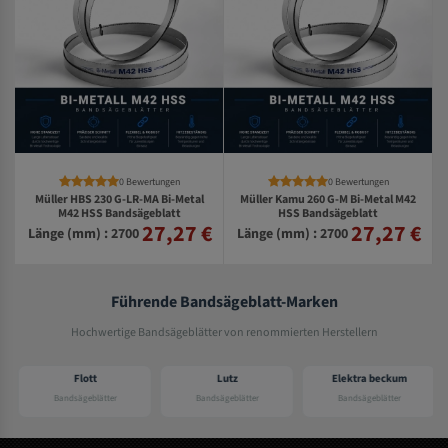
0 Bewertungen
0 Bewertungen
Müller HBS 230 G-LR-MA Bi-Metal
Müller Kamu 260 G-M Bi-Metal M42
M42 HSS Bandsägeblatt
HSS Bandsägeblatt
27,27 €
27,27 €
€
Länge (mm) : 2700
Länge (mm) : 2700
Führende Bandsägeblatt-Marken
Hochwertige Bandsägeblätter von renommierten Herstellern
Flott
Lutz
Elektra beckum
Bandsägeblätter
Bandsägeblätter
Bandsägeblätter