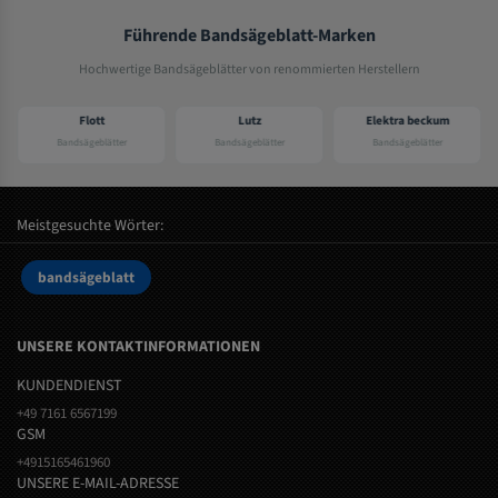
Führende Bandsägeblatt-Marken
Hochwertige Bandsägeblätter von renommierten Herstellern
Flott
Lutz
Elektra beckum
Bandsägeblätter
Bandsägeblätter
Bandsägeblätter
Meistgesuchte Wörter:
bandsägeblatt
UNSERE KONTAKTINFORMATIONEN
KUNDENDIENST
+49 7161 6567199
GSM
+4915165461960
UNSERE E-MAIL-ADRESSE