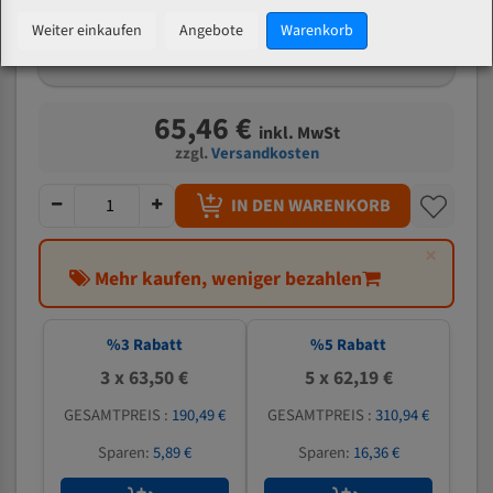
mm
Weiter einkaufen
Angebote
Warenkorb
Welche Zahn soll ich wählen?
65,46 €
inkl. MwSt
zzgl.
Versandkosten
IN DEN WARENKORB
×
Mehr kaufen, weniger bezahlen
%
3
Rabatt
%
5
Rabatt
3 x 63,50 €
5 x 62,19 €
GESAMTPREIS :
190,49 €
GESAMTPREIS :
310,94 €
Sparen:
5,89 €
Sparen:
16,36 €