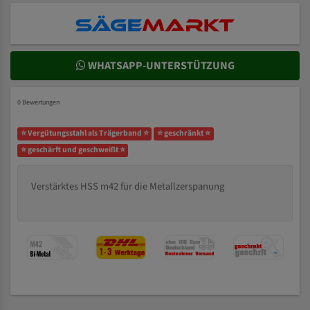
WHATSAPP-UNTERSTÜTZUNG
0 Bewertungen
⭐ Vergütungsstahl als Trägerband ⭐
⭐ geschränkt ⭐
⭐ geschärft und geschweißt ⭐
Verstärktes HSS m42 für die Metallzerspanung