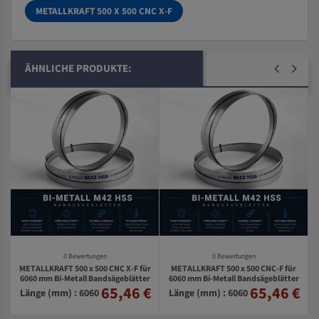
METALLKRAFT 500 X 500 CNC X-F
ÄHNLICHE PRODUKTE:
0 Bewertungen
0 Bewertungen
METALLKRAFT 500 x 500 CNC X-F für
METALLKRAFT 500 x 500 CNC-F für
6060 mm Bi-Metall Bandsägeblätter
6060 mm Bi-Metall Bandsägeblätter
65,46 €
65,46 €
€
Länge (mm) : 6060
Länge (mm) : 6060