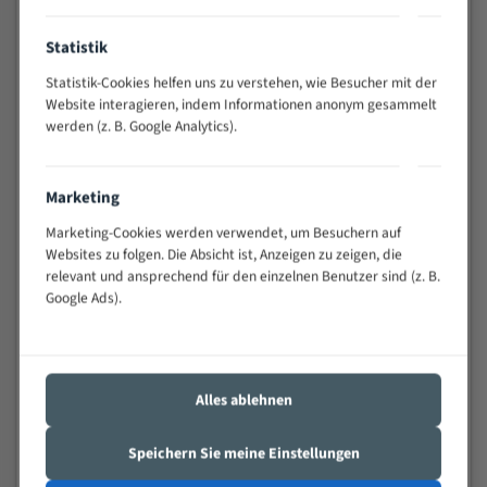
Vielseitiges Bandsägeblatt für verschiedenste
Anwendungen
Statistik
Widerstandsfähig gegen Zahnbruch auch bei
schwierigen Werkstücken (Materialmischung,
Statistik-Cookies helfen uns zu verstehen, wie Besucher mit der
wechselnde Verbindungslängen)
Website interagieren, indem Informationen anonym gesammelt
werden (z. B. Google Analytics).
Sehr geringe Vibration
Äußerst verschleißfest
Marketing
Technische Beschreibung:
Marketing-Cookies werden verwendet, um Besuchern auf
Websites zu folgen. Die Absicht ist, Anzeigen zu zeigen, die
Positiver Spanwinkel
relevant und ansprechend für den einzelnen Benutzer sind (z. B.
Bandkörper aus hochlegiertem Federstahl
Google Ads).
Legierte HSS-beschichtete Zahnspitzen
Spezielle Zahngeometrie und Zahnteilung
Alles ablehnen
Materialien:
Stahl
Speichern Sie meine Einstellungen
Nichteisenmetalle