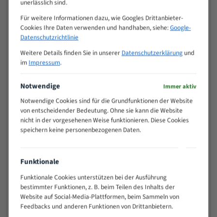
VOLLMATERIAL
unerlässlich sind.
Zähne pro
Für weitere Informationen dazu, wie Googles Drittanbieter-
M (mm)
Zoll (ZpZ)
)
Cookies Ihre Daten verwenden und handhaben, siehe:
Google-
>
Datenschutzrichtlinie
10/14
25
Weitere Details finden Sie in unserer
Datenschutzerklärung
und
15 - 40
8/12
im
Impressum
.
25 - 50
6/10
35 - 70
5/8
Notwendige
Immer aktiv
50 - 120
4/6
Notwendige Cookies sind für die Grundfunktionen der Website
80 - 180
3/4
von entscheidender Bedeutung. Ohne sie kann die Website
130 -
nicht in der vorgesehenen Weise funktionieren. Diese Cookies
2/3
350
speichern keine personenbezogenen Daten.
150 -
1,5/2
450
Funktionale
200 -
1,1/1,6
600
Funktionale Cookies unterstützen bei der Ausführung
> 500
0,75/1,25
bestimmter Funktionen, z. B. beim Teilen des Inhalts der
Website auf Social-Media-Plattformen, beim Sammeln von
Vorteile:
Feedbacks und anderen Funktionen von Drittanbietern.