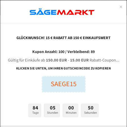
0
×
Spezialstahl Gehärtet
Uddeholm
Glatte
Eine Schneide, doppelte Fase
Spezialstahl
Standart
ÜBER UNS
DEUTSCH
Startseite
Bandsägeblätter Für Metall
Bi-Metal M42 (Standardgröße)
Met
Uddeholm Gehärtet
Spezialstahl
Konvex
Zwei Schneiden, vierfache Fase
Uddeholm
gehärtete Zahnspitzen
ABOUTS
ENGLISH
GLÜCKWUNSCH! 15 € RABATT AB 150 € EINKAUFSWERT
Flexback
Gehärtete zahnspitzen
Konkav
Flexback Meterware
METALLKRAFT 500 x 500 CNC X-F für 6060 mm
FRANCE
Kupon Anzahl: 100 / Verbleibend: 89
Dachzahnung
Bi-Metall Meterware
Bi-Metall Bandsägeblätter
Gültig für Einkäufe ab
150.00 EUR
-
15.00 EUR
Rabatt-Coupon...
Bandsägeblätter für Metallkraft
Fleischerei Bandsägeblätter
KLICKEN SIE UNTEN, UM IHREN GUTSCHEINCODE ZU KOPIEREN
Bandmesser Glatt Meterware
SAEGE15
Länge (mm):
Bandmesser Dachzahnung Meterware
mm
Breite (mm):
Konkav Meterware
84
05
00
49
mm
Konvex Meterware
Tage
Stunden
Minuten
Sekunden
Stärken + Zahnteilung: