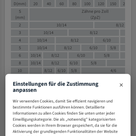
D(mm)
20
40
60
80
100
120
150
200
S
Zähne pro Zoll
(mm)
(ZpZ)
2
10/14
8/12
3
10/14
8/12
6/1
4
10/14
8/12
6/10
5/8
5
10/14
8/12
6/10
5/8
6
10/14
8/12
6/10
5/8
8
10/14
8/12
6/10
5/8
4/
10
8/12
6/10
5/8
4/6
12
8/12
6/10
4/6
×
Einstellungen für die Zustimmung
15
8/12
6/10
4/5
anpassen
20
4/6
4/5
30
4/5
4/5
Wir verwenden Cookies, damit Sie effizient navigieren und
bestimmte Funktionen ausführen können. Detaillierte
50
4/5
3/4
Informationen zu allen Cookies finden Sie unten unter jeder
80
3/4
Einwilligungskategorie. Die als „notwendig" kategorisierten
> 100
1,
Cookies werden in Ihrem Browser gespeichert, da sie für die
Aktivierung der grundlegenden Funktionalitäten der Website