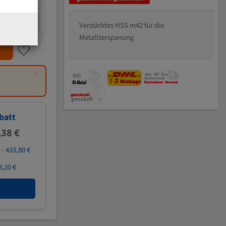
Verstärktes HSS m42 für die
Metallzerspanung
×
batt
,38 €
 :
433,80 €
8,20 €