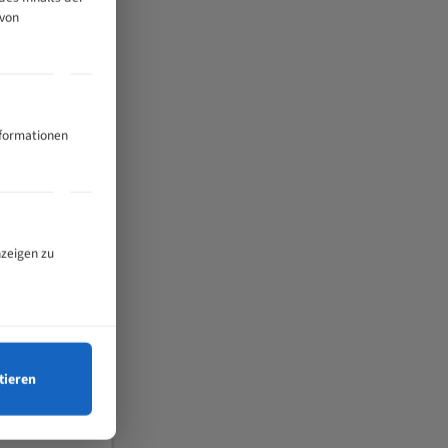
 von
nformationen
nzeigen zu
tieren