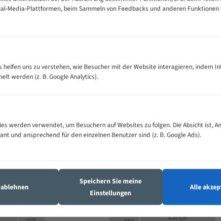
cial-Media-Plattformen, beim Sammeln von Feedbacks und anderen Funktionen
VOLLMATERIAL
Zähne pro
300
500
es helfen uns zu verstehen, wie Besucher mit der Website interagieren, indem I
M (mm)
Zoll (ZpZ)
)
t werden (z. B. Google Analytics).
>
10/14
25
5/8
15 - 40
8/12
0
5/8
25 - 50
6/10
8
4/6
es werden verwendet, um Besuchern auf Websites zu folgen. Die Absicht ist, A
35 - 70
5/8
4/6
vant und ansprechend für den einzelnen Benutzer sind (z. B. Google Ads).
50 - 120
4/6
4/6
80 - 180
3/4
6
130 -
4/5
2/3
350
Speichern Sie meine
4/5
s ablehnen
Alle akzep
150 -
Einstellungen
1,5/2
4/5
450
3/4
200 -
1,1/1,6