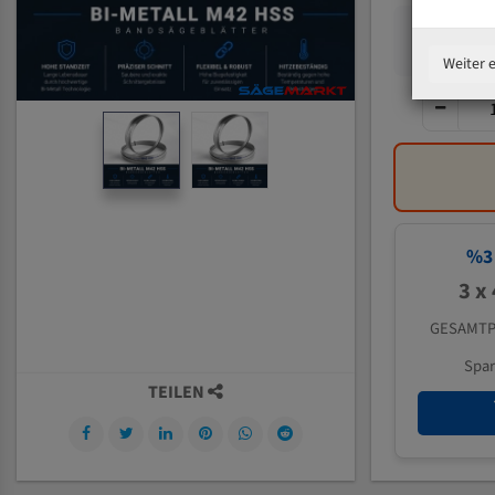
Weiter 
%
3
3 x
GESAMTP
Spa
TEILEN