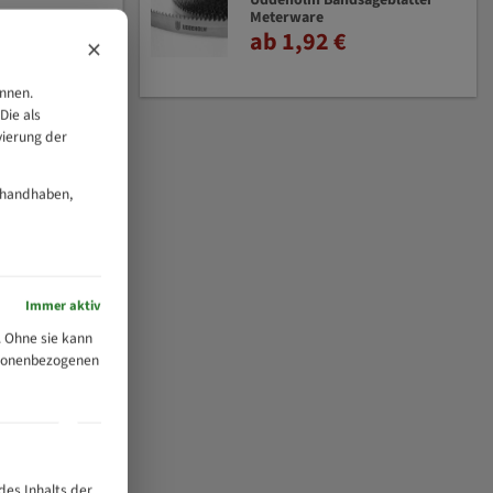
Uddeholm Bandsägeblätter
Meterware
ab 1,92 €
×
önnen.
Die als
vierung der
 handhaben,
Immer aktiv
 Ohne sie kann
ersonenbezogenen
des Inhalts der