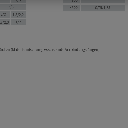
2/3
600
2/3
> 500
0,75/1,25
2/3
1,5/2,0
1/2
,5/2,0
tücken (Materialmischung, wechselnde Verbindungslängen)