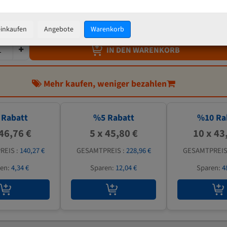
48,20 €
inkl. MwSt
zzgl.
Versandkosten
einkaufen
Angebote
Warenkorb
IN DEN WARENKORB
Mehr kaufen, weniger bezahlen
Rabatt
%
5
Rabatt
%
10
Ra
 46,76 €
5 x 45,80 €
10 x 43
REIS :
140,27 €
GESAMTPREIS :
228,96 €
GESAMTPREIS
ren:
4,34 €
Sparen:
12,04 €
Sparen:
4