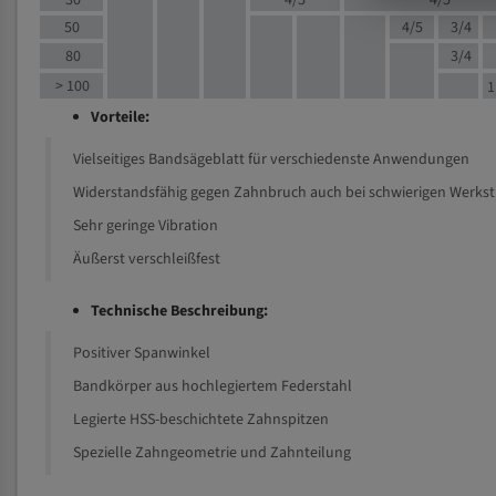
30
4/5
4/5
50
4/5
3/4
80
3/4
> 100
1
Vorteile:
Vielseitiges Bandsägeblatt für verschiedenste Anwendungen
Widerstandsfähig gegen Zahnbruch auch bei schwierigen Werks
Sehr geringe Vibration
Äußerst verschleißfest
Technische Beschreibung:
Positiver Spanwinkel
Bandkörper aus hochlegiertem Federstahl
Legierte HSS-beschichtete Zahnspitzen
Spezielle Zahngeometrie und Zahnteilung