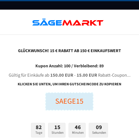
UNTERNEHMEN
FAQ
GUTSCHEINE
BLOG
KONTAKT
GLÜCKWUNSCH! 15 € RABATT AB 150 € EINKAUFSWERT
ep Sh 400 Cnc Fes Für 4400 Mm Bi-Metall Bandsägeblätter
Kupon Anzahl: 100 / Verbleibend: 89
Gültig für Einkäufe ab
150.00 EUR
-
15.00 EUR
Rabatt-Coupon...
EP SH 400 CNC FES für 4400 mm Bi-Metall Bandsägeblätt
KLICKEN SIE UNTEN, UM IHREN GUTSCHEINCODE ZU KOPIEREN
SAEGE15
nge (mm):
Breite (mm):
Stärken + Zah
mm
mm
Welche Zahn soll 
82
15
46
08
Tage
Stunden
Minuten
Sekunden