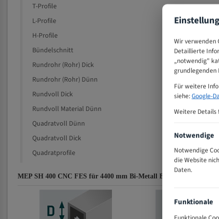
T-Profile
Einstellun
L-Profile
H-Profile
Wir verwenden C
Bündelschnitt
Detaillierte Inf
„notwendig" kat
Rundrohr (Rohr) Dick
grundlegenden F
Rundrohr (Rohr) Dünn
Für weitere Inf
Rundvoll Dick
siehe:
Google-Da
Rundvoll Material Dünn
Weitere Details 
Quadratvoll Dünn
Notwendige
Quadratvoll Dick
Notwendige Cook
Quadratprofile
die Website nic
Daten.
MEP SH 400 CNC FES für 4400 mm Bi-Metall Bandsägeblätter Zah
Funktionale
Funktionale Coo