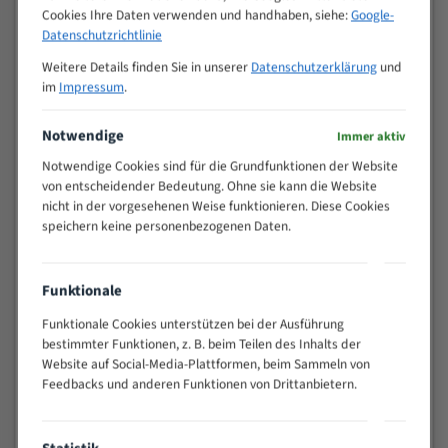
Cookies Ihre Daten verwenden und handhaben, siehe:
Google-
>
10/14
Datenschutzrichtlinie
25
15 - 40
8/12
Weitere Details finden Sie in unserer
Datenschutzerklärung
und
im
Impressum
.
25 - 50
6/10
35 - 70
5/8
Notwendige
Immer aktiv
50 - 120
4/6
Notwendige Cookies sind für die Grundfunktionen der Website
80 - 180
3/4
von entscheidender Bedeutung. Ohne sie kann die Website
130 -
2/3
nicht in der vorgesehenen Weise funktionieren. Diese Cookies
350
speichern keine personenbezogenen Daten.
150 -
1,5/2
450
200 -
Funktionale
1,1/1,6
600
Funktionale Cookies unterstützen bei der Ausführung
> 500
0,75/1,25
bestimmter Funktionen, z. B. beim Teilen des Inhalts der
Vorteile:
Website auf Social-Media-Plattformen, beim Sammeln von
Feedbacks und anderen Funktionen von Drittanbietern.
Vielseitiges Bandsägeblatt für verschiedenste
Anwendungen
Widerstandsfähig gegen Zahnbruch auch bei