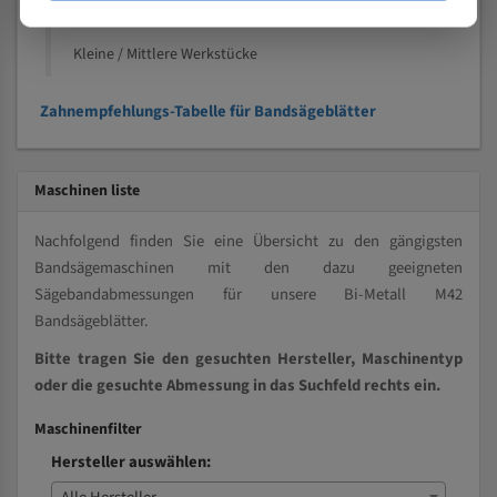
Vollmaterial
Kleine / Mittlere Werkstücke
Zahnempfehlungs-Tabelle für Bandsägeblätter
Maschinen liste
Nachfolgend finden Sie eine Übersicht zu den gängigsten
Bandsägemaschinen mit den dazu geeigneten
Sägebandabmessungen für unsere Bi-Metall M42
Bandsägeblätter.
Bitte tragen Sie den gesuchten Hersteller, Maschinentyp
oder die gesuchte Abmessung in das Suchfeld rechts ein.
Maschinenfilter
Hersteller auswählen: