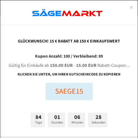
0
×
Spezialstahl Gehärtet
Uddeholm
Glatte
Eine Schneide, doppelte Fase
Spezialstahl
Standart
ÜBER UNS
DEUTSCH
Startseite
Bandsägeblätter Für Metall
Bi-Metal M42 (Standardgröße)
Meb
Uddeholm Gehärtet
Spezialstahl
Konvex
Zwei Schneiden, vierfache Fase
Uddeholm
gehärtete Zahnspitzen
ABOUTS
ENGLISH
GLÜCKWUNSCH! 15 € RABATT AB 150 € EINKAUFSWERT
Flexback
Gehärtete zahnspitzen
Konkav
Flexback Meterware
MEBER SM 260 für 4250 mm Bi-Metall
FRANCE
Kupon Anzahl: 100 / Verbleibend: 89
Dachzahnung
Bi-Metall Meterware
Bandsägeblätter
Gültig für Einkäufe ab
150.00 EUR
-
15.00 EUR
Rabatt-Coupon...
Fleischerei Bandsägeblätter
KLICKEN SIE UNTEN, UM IHREN GUTSCHEINCODE ZU KOPIEREN
Länge (mm):
Bandmesser Glatt Meterware
SAEGE15
mm
Bandmesser Dachzahnung Meterware
Breite (mm):
Konkav Meterware
mm
84
01
06
27
Konvex Meterware
Tage
Stunden
Minuten
Sekunden
Stärken + Zahnteilung:
mm