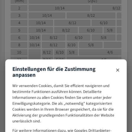
(mm)
(ZpZ)
2
10/14
8/12
3
10/14
8/12
6/1
4
10/14
8/12
6/10
5/8
5
10/14
8/12
6/10
5/8
6
10/14
8/12
6/10
5/8
8
10/14
8/12
6/10
5/8
4/
10
8/12
6/10
5/8
4/6
12
8/12
6/10
4/6
15
8/12
6/10
4/5
×
Einstellungen für die Zustimmung
anpassen
20
4/6
4/5
30
4/5
4/5
Wir verwenden Cookies, damit Sie effizient navigieren und
50
4/5
3/4
bestimmte Funktionen ausführen können. Detaillierte
80
3/4
Informationen zu allen Cookies finden Sie unten unter jeder
Einwilligungskategorie. Die als „notwendig" kategorisierten
> 100
1,
Cookies werden in Ihrem Browser gespeichert, da sie für die
Aktivierung der grundlegenden Funktionalitäten der Website
VOLLMATERIAL
unerlässlich sind.
Zähne pro
M (mm)
Für weitere Informationen dazu, wie Googles Drittanbieter-
Zoll (ZpZ)
)