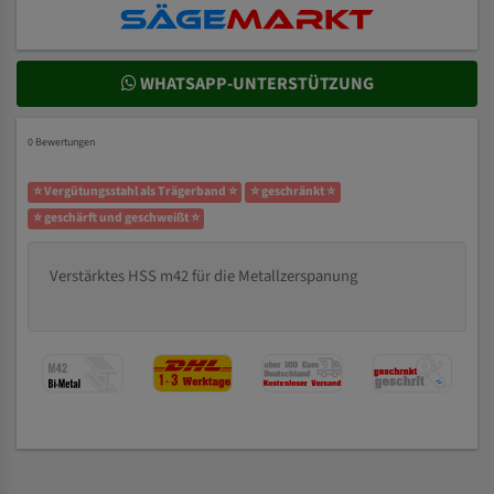
WHATSAPP-UNTERSTÜTZUNG
0 Bewertungen
⭐ Vergütungsstahl als Trägerband ⭐
⭐ geschränkt ⭐
⭐ geschärft und geschweißt ⭐
Verstärktes HSS m42 für die Metallzerspanung