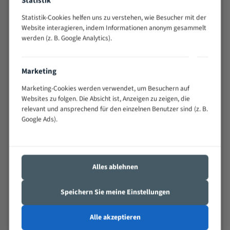
Statistik
schwierigen Werkstücken (Materialmischung,
Statistik-Cookies helfen uns zu verstehen, wie Besucher mit der
wechselnde Verbindungslängen)
Website interagieren, indem Informationen anonym gesammelt
Sehr geringe Vibration
werden (z. B. Google Analytics).
Äußerst verschleißfest
Marketing
Technische Beschreibung:
Marketing-Cookies werden verwendet, um Besuchern auf
Positiver Spanwinkel
Websites zu folgen. Die Absicht ist, Anzeigen zu zeigen, die
relevant und ansprechend für den einzelnen Benutzer sind (z. B.
Bandkörper aus hochlegiertem Federstahl
Google Ads).
Legierte HSS-beschichtete Zahnspitzen
Spezielle Zahngeometrie und Zahnteilung
Materialien:
Alles ablehnen
Stahl
Speichern Sie meine Einstellungen
Nichteisenmetalle
Speziell entwickelt für Profile / Rohre
Alle akzeptieren
Kleine und mittlere Profile / Kleine Durchmesser