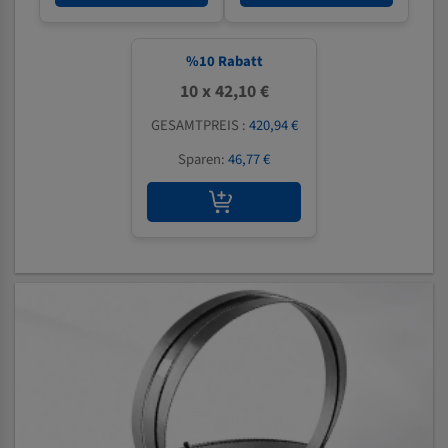
%
10
Rabatt
10 x 42,10 €
GESAMTPREIS :
420,94 €
Sparen:
46,77 €