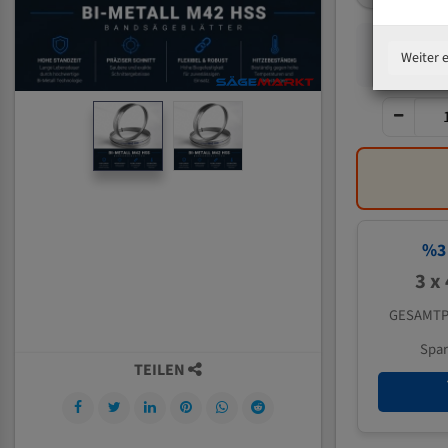
Weiter 
%
3
3 x
GESAMTP
Spa
TEILEN