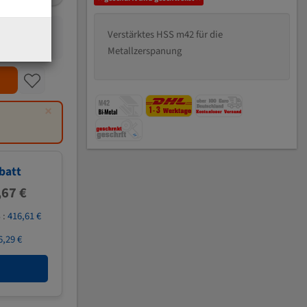
Verstärktes HSS m42 für die
Metallzerspanung
×
batt
,67 €
 :
416,61 €
6,29 €