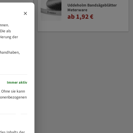
Uddeholm Bandsägeblätter
Meterware
×
ab 1,92 €
önnen.
Die als
vierung der
 handhaben,
Immer aktiv
 Ohne sie kann
ersonenbezogenen
des Inhalts der