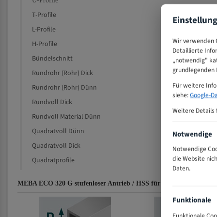
U-Profile
T-Profile
Einstellun
L-Profile
Wir verwenden C
H-Profile
Detaillierte Inf
Bündelschnitt
„notwendig" kat
grundlegenden F
Rundrohr (Rohr) Dick
Für weitere Inf
Rundrohr (Rohr) Dünn
siehe:
Google-Da
Rundvoll Dick
Weitere Details 
Rundvoll Material Dünn
Quadratvoll Dünn
Notwendige
Quadratvoll Dick
Notwendige Cook
die Website nic
Quadratprofile
Daten.
MEBA ECO 320 G stufenloser Antrieb / HSS für 4200 mm Bi-Metal
Funktionale
Funktionale Coo