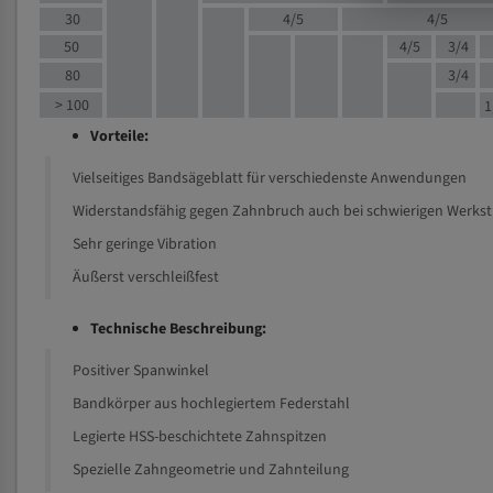
30
4/5
4/5
50
4/5
3/4
80
3/4
> 100
1
Vorteile:
Vielseitiges Bandsägeblatt für verschiedenste Anwendungen
Widerstandsfähig gegen Zahnbruch auch bei schwierigen Werks
Sehr geringe Vibration
Äußerst verschleißfest
Technische Beschreibung:
Positiver Spanwinkel
Bandkörper aus hochlegiertem Federstahl
Legierte HSS-beschichtete Zahnspitzen
Spezielle Zahngeometrie und Zahnteilung