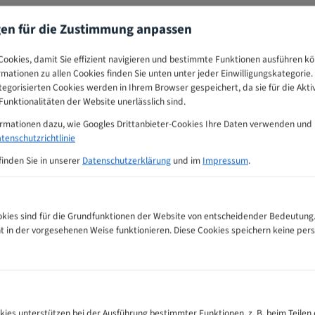
gen für die Zustimmung anpassen
ookies, damit Sie effizient navigieren und bestimmte Funktionen ausführen k
ormationen zu allen Cookies finden Sie unten unter jeder Einwilligungskategorie. 
egorisierten Cookies werden in Ihrem Browser gespeichert, da sie für die Akti
unktionalitäten der Website unerlässlich sind.
ormationen dazu, wie Googles Drittanbieter-Cookies Ihre Daten verwenden und
tenschutzrichtlinie
finden Sie in unserer
Datenschutzerklärung
und im
Impressum
.
ies sind für die Grundfunktionen der Website von entscheidender Bedeutung.
ht in der vorgesehenen Weise funktionieren. Diese Cookies speichern keine p
l Bandsägeblätter Zahnempfehlungs-Tabelle
kies unterstützen bei der Ausführung bestimmter Funktionen, z. B. beim Teilen 