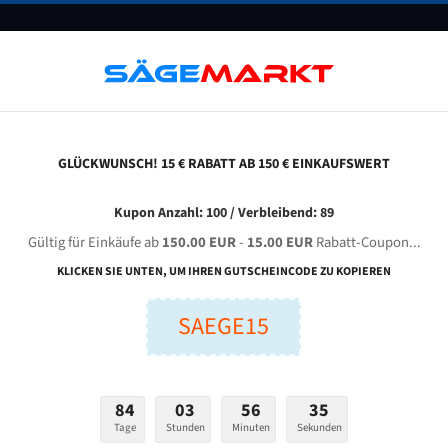
UNTERNEHMEN
FAQ
GUTSCHEINE
BLOG
KONTAKT
GLÜCKWUNSCH! 15 € RABATT AB 150 € EINKAUFSWERT
eba Eco 320 G Stufenloser Antrieb / Hss Für 4200 Mm Bi-Metall Bandsägeblätter
Kupon Anzahl: 100 / Verbleibend: 89
Gültig für Einkäufe ab
150.00 EUR
-
15.00 EUR
Rabatt-Coupon...
A ECO 320 G stufenloser Antrieb / HSS für 4200 mm Bi-Me
KLICKEN SIE UNTEN, UM IHREN GUTSCHEINCODE ZU KOPIEREN
Bandsägeblätter
SAEGE15
nge (mm):
Breite (mm):
Stärken + Zah
mm
mm
84
03
56
34
Welche Zahn soll 
Tage
Stunden
Minuten
Sekunden