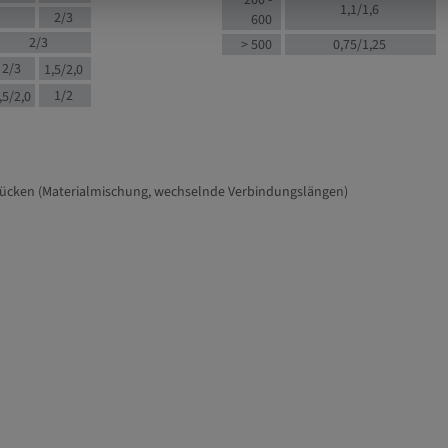
200 -
1,1/1,6
2/3
600
2/3
> 500
0,75/1,25
2/3
1,5/2,0
1/2
,5/2,0
tücken (Materialmischung, wechselnde Verbindungslängen)