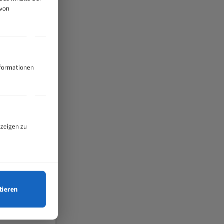
 von
nformationen
nzeigen zu
tieren