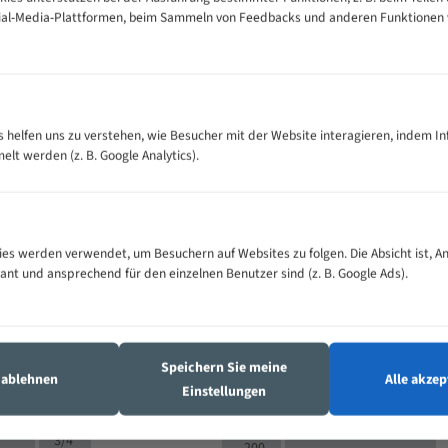
cial-Media-Plattformen, beim Sammeln von Feedbacks und anderen Funktionen
VOLLMATERIAL
es helfen uns zu verstehen, wie Besucher mit der Website interagieren, indem I
Zähne pro
300
500
M (mm)
t werden (z. B. Google Analytics).
Zoll (ZpZ)
)
>
10/14
25
5/8
15 - 40
8/12
0
5/8
es werden verwendet, um Besuchern auf Websites zu folgen. Die Absicht ist, A
25 - 50
6/10
8
4/6
vant und ansprechend für den einzelnen Benutzer sind (z. B. Google Ads).
35 - 70
5/8
4/6
50 - 120
4/6
4/6
80 - 180
3/4
6
130 -
4/5
Speichern Sie meine
2/3
350
s ablehnen
Alle akzep
Einstellungen
4/5
150 -
1,5/2
4/5
450
3/4