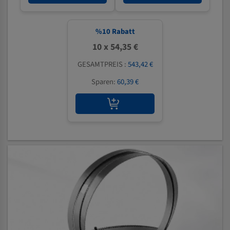
%
10
Rabatt
10 x 54,35 €
GESAMTPREIS :
543,42 €
Sparen:
60,39 €