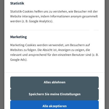
Statistik
Widerstandsfähig gegen Zahnbruch auch bei
schwierigen Werkstücken (Materialmischung,
Statistik-Cookies helfen uns zu verstehen, wie Besucher mit der
wechselnde Verbindungslängen)
Website interagieren, indem Informationen anonym gesammelt
Sehr geringe Vibration
werden (z. B. Google Analytics).
Äußerst verschleißfest
Marketing
Technische Beschreibung:
Marketing-Cookies werden verwendet, um Besuchern auf
Positiver Spanwinkel
Websites zu folgen. Die Absicht ist, Anzeigen zu zeigen, die
relevant und ansprechend für den einzelnen Benutzer sind (z. B.
Bandkörper aus hochlegiertem Federstahl
Google Ads).
Legierte HSS-beschichtete Zahnspitzen
Spezielle Zahngeometrie und Zahnteilung
Materialien:
Alles ablehnen
Stahl
Speichern Sie meine Einstellungen
Nichteisenmetalle
Speziell entwickelt für Profile / Rohre
Alle akzeptieren