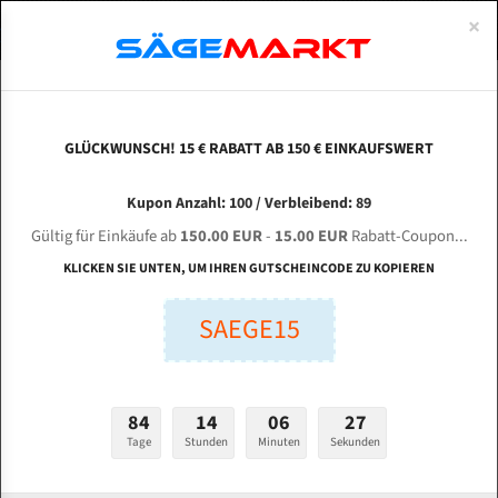
0
×
Spezialstahl Gehärtet
Uddeholm
Glatte
Eine Schneide, doppelte Fase
Spezialstahl
Standart
ÜBER UNS
DEUTSCH
Startseite
Bandsägeblätter Für Metall
Bi-Metal M42 (Standardgröße)
Mac
Uddeholm Gehärtet
Spezialstahl
Konvex
Zwei Schneiden, vierfache Fase
Uddeholm
gehärtete Zahnspitzen
ABOUTS
ENGLISH
GLÜCKWUNSCH! 15 € RABATT AB 150 € EINKAUFSWERT
Flexback
Gehärtete zahnspitzen
Konkav
Flexback Meterware
MACC Special 700 DI für 5540 mm Bi-Metall
FRANCE
Kupon Anzahl: 100 / Verbleibend: 89
Dachzahnung
Bi-Metall Meterware
Bandsägeblätter
Gültig für Einkäufe ab
150.00 EUR
-
15.00 EUR
Rabatt-Coupon...
Fleischerei Bandsägeblätter
KLICKEN SIE UNTEN, UM IHREN GUTSCHEINCODE ZU KOPIEREN
Länge (mm):
Bandmesser Glatt Meterware
SAEGE15
mm
Bandmesser Dachzahnung Meterware
Breite (mm):
Konkav Meterware
mm
84
14
06
26
Konvex Meterware
Tage
Stunden
Minuten
Sekunden
Stärken + Zahnteilung:
mm