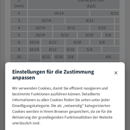
S
Zähne pro Zoll
(mm)
(ZpZ)
2
10/14
8/12
3
10/14
8/12
6/1
4
10/14
8/12
6/10
5/8
5
10/14
8/12
6/10
5/8
6
10/14
8/12
6/10
5/8
8
10/14
8/12
6/10
5/8
4/
10
8/12
6/10
5/8
4/6
12
8/12
6/10
4/6
×
Einstellungen für die Zustimmung
15
8/12
6/10
4/5
anpassen
20
4/6
4/5
30
4/5
4/5
Wir verwenden Cookies, damit Sie effizient navigieren und
50
4/5
3/4
bestimmte Funktionen ausführen können. Detaillierte
Informationen zu allen Cookies finden Sie unten unter jeder
80
3/4
Einwilligungskategorie. Die als „notwendig" kategorisierten
> 100
1,
Cookies werden in Ihrem Browser gespeichert, da sie für die
Aktivierung der grundlegenden Funktionalitäten der Website
VOLLMATERIAL
unerlässlich sind.
Zähne pro