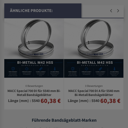
ÄHNLICHE PRODUKTE:
0 Bewertungen
0 Bewertungen
MACC Special 700 DI für 5540 mm Bi-
MACC Special 700 DI A für 5540 mm
Metall Bandsägeblätter
Bi-Metall Bandsägeblätter
60,38 €
60,38 €
€
Länge (mm) : 5540
Länge (mm) : 5540
Führende Bandsägeblatt-Marken