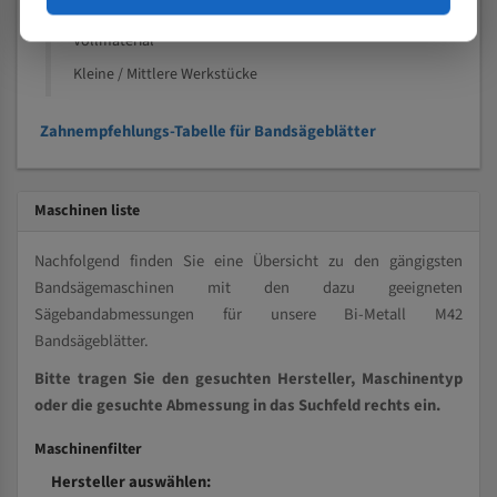
Kleine und mittlere Profile / Kleine Durchmesser
Vollmaterial
Kleine / Mittlere Werkstücke
Zahnempfehlungs-Tabelle für Bandsägeblätter
Maschinen liste
Nachfolgend finden Sie eine Übersicht zu den gängigsten
Bandsägemaschinen mit den dazu geeigneten
Sägebandabmessungen für unsere Bi-Metall M42
Bandsägeblätter.
Bitte tragen Sie den gesuchten Hersteller, Maschinentyp
oder die gesuchte Abmessung in das Suchfeld rechts ein.
Maschinenfilter
Hersteller auswählen: