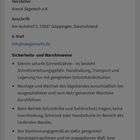
Hersteller
Arend Sägetech e.K.
Anschrift
Am Autohof 2, 73037 Göppingen, Deutschland
E-Mail
info@saegemarkt.de
Sicherheits- und Warnhinweise
Extrem scharfe Schneidzähne – es besteht
Schnittverletzungsgefahr. Handhabung, Transport und
Lagerung nur mit geeigneten Schutzhandschuhen.
Montage und Wechsel des Sägebandes ausschließlich bei
ausgeschalteter und vom Netz getrennter Maschine
durchführen.
Beim Betrieb Schutzbrille und Gehörschutz tragen; keine
lose Kleidung, Schmuck oder Handschuhe im Bereich des
laufenden Bandes.
Nur bestimmungsgemäß an dafür geeigneten
Bandsägemaschinen und im angegebenen Maß- bzw.