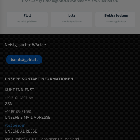
Hochwertige Bandsägeblätter von renommierten Herstellern
Flott
Lutz
Elektra beckum
Bandsägeblätter
Bandsägeblätter
Bandsägeblätter
Meistgesuchte Wörter:
bandsägeblatt
UNSERE KONTAKTINFORMATIONEN
KUNDENDIENST
+49 7161 6567199
GSM
+4915165461960
UNSERE E-MAIL-ADRESSE
Post Senden
UNSERE ADRESSE
Am Autohof 2 73037 Göppingen Deutschland