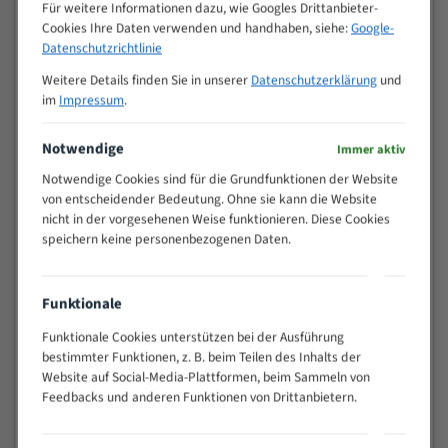
M (mm)
Für weitere Informationen dazu, wie Googles Drittanbieter-
Zoll (ZpZ)
)
Cookies Ihre Daten verwenden und handhaben, siehe:
Google-
>
Datenschutzrichtlinie
10/14
25
Weitere Details finden Sie in unserer
Datenschutzerklärung
und
15 - 40
8/12
im
Impressum
.
25 - 50
6/10
35 - 70
5/8
Notwendige
Immer aktiv
50 - 120
4/6
Notwendige Cookies sind für die Grundfunktionen der Website
80 - 180
3/4
von entscheidender Bedeutung. Ohne sie kann die Website
130 -
nicht in der vorgesehenen Weise funktionieren. Diese Cookies
2/3
350
speichern keine personenbezogenen Daten.
150 -
1,5/2
450
200 -
Funktionale
1,1/1,6
600
Funktionale Cookies unterstützen bei der Ausführung
> 500
0,75/1,25
bestimmter Funktionen, z. B. beim Teilen des Inhalts der
Vorteile:
Website auf Social-Media-Plattformen, beim Sammeln von
Feedbacks und anderen Funktionen von Drittanbietern.
Vielseitiges Bandsägeblatt für verschiedenste
Anwendungen