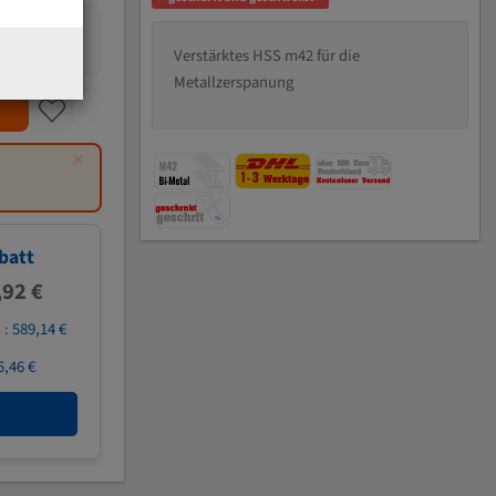
Verstärktes HSS m42 für die
Metallzerspanung
×
batt
,92 €
 :
589,14 €
5,46 €