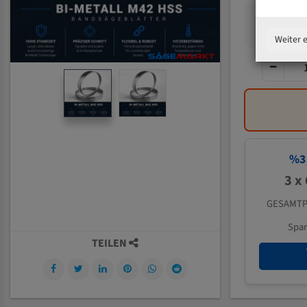
Weiter 
%
3
3 x
GESAMTP
Spa
TEILEN