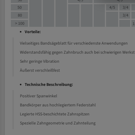
30
4/5
4/5
50
4/5
3/4
80
3/4
> 100
1
Vorteile:
Vielseitiges Bandsägeblatt für verschiedenste Anwendungen
Widerstandsfähig gegen Zahnbruch auch bei schwierigen Werks
Sehr geringe Vibration
Äußerst verschleißfest
Technische Beschreibung:
Positiver Spanwinkel
Bandkörper aus hochlegiertem Federstahl
Legierte HSS-beschichtete Zahnspitzen
Spezielle Zahngeometrie und Zahnteilung