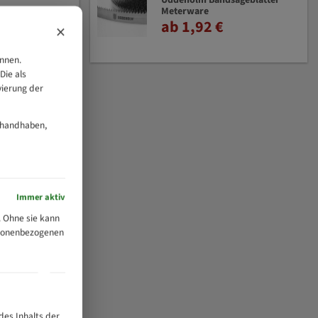
Uddeholm Bandsägeblätter
Meterware
ab 1,92 €
×
önnen.
Die als
vierung der
 handhaben,
Immer aktiv
 Ohne sie kann
ersonenbezogenen
des Inhalts der