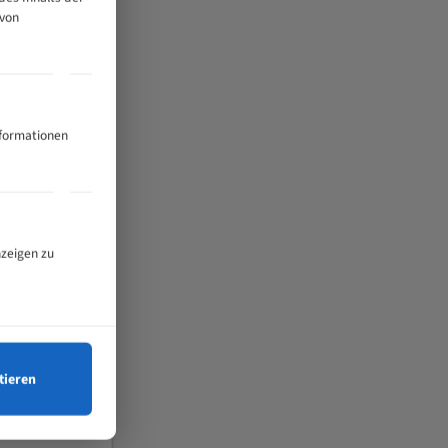
 von
nformationen
nzeigen zu
tieren