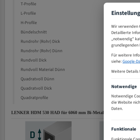
T-Profile
Einstellun
L-Profile
H-Profile
Wir verwenden C
Bündelschnitt
Detaillierte Inf
„notwendig" kat
Rundrohr (Rohr) Dick
grundlegenden F
Rundrohr (Rohr) Dünn
Für weitere Inf
Rundvoll Dick
siehe:
Google-Da
Rundvoll Material Dünn
Weitere Details 
Quadratvoll Dünn
Notwendige
Quadratvoll Dick
Notwendige Cook
Quadratprofile
die Website nic
Daten.
LENKER HDM 530 HAD für 6060 mm Bi-Metall Bandsägeblätter Z
Funktionale
Funktionale Coo