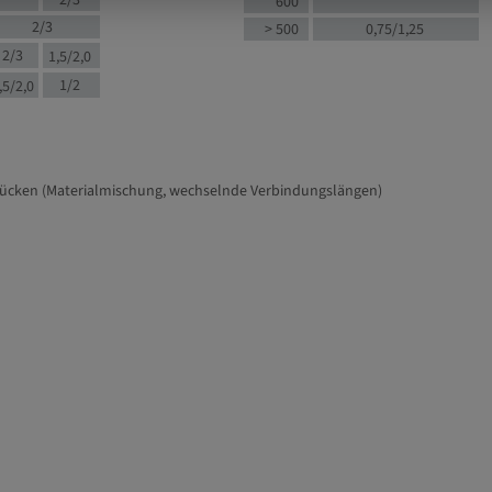
2/3
600
2/3
> 500
0,75/1,25
2/3
1,5/2,0
1/2
,5/2,0
tücken (Materialmischung, wechselnde Verbindungslängen)