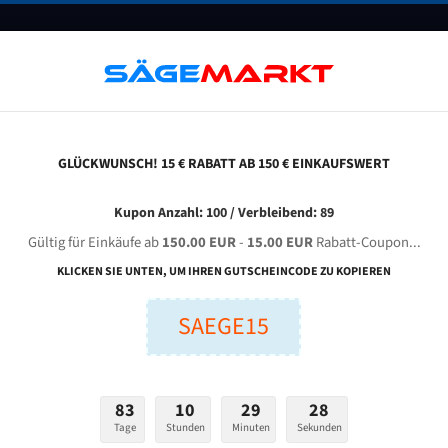
UNTERNEHMEN
FAQ
GUTSCHEINE
BLOG
KONTAKT
GLÜCKWUNSCH! 15 € RABATT AB 150 € EINKAUFSWERT
enker Hdm 530 Had Für 6060 Mm Bi-Metall Bandsägeblätter
Kupon Anzahl: 100 / Verbleibend: 89
Gültig für Einkäufe ab
150.00 EUR
-
15.00 EUR
Rabatt-Coupon...
NKER HDM 530 HAD für 6060 mm Bi-Metall Bandsägeblät
KLICKEN SIE UNTEN, UM IHREN GUTSCHEINCODE ZU KOPIEREN
SAEGE15
nge (mm):
Breite (mm):
Stärken + Zah
mm
mm
Welche Zahn soll 
83
10
29
27
Tage
Stunden
Minuten
Sekunden