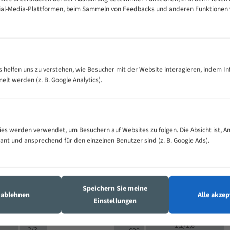
cial-Media-Plattformen, beim Sammeln von Feedbacks und anderen Funktionen
VOLLMATERIAL
Zähne pro
300
500
es helfen uns zu verstehen, wie Besucher mit der Website interagieren, indem I
M (mm)
Zoll (ZpZ)
)
t werden (z. B. Google Analytics).
>
10/14
25
5/8
15 - 40
8/12
0
5/8
25 - 50
6/10
8
4/6
es werden verwendet, um Besuchern auf Websites zu folgen. Die Absicht ist, A
35 - 70
5/8
4/6
vant und ansprechend für den einzelnen Benutzer sind (z. B. Google Ads).
50 - 120
4/6
4/6
80 - 180
3/4
6
130 -
4/5
2/3
350
Speichern Sie meine
4/5
s ablehnen
Alle akzep
150 -
Einstellungen
1,5/2
4/5
450
3/4
200 -
1,1/1,6