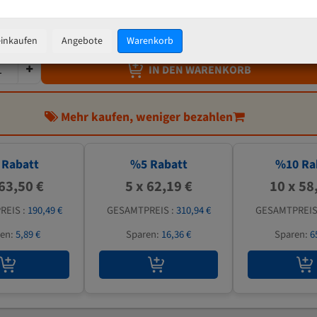
65,46 €
inkl. MwSt
zzgl.
Versandkosten
einkaufen
Angebote
Warenkorb
IN DEN WARENKORB
Mehr kaufen, weniger bezahlen
Rabatt
%
5
Rabatt
%
10
Ra
 63,50 €
5 x 62,19 €
10 x 58
REIS :
190,49 €
GESAMTPREIS :
310,94 €
GESAMTPREIS
ren:
5,89 €
Sparen:
16,36 €
Sparen:
6