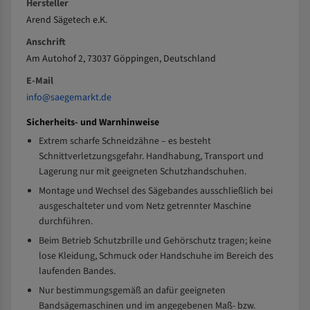
Hersteller
Arend Sägetech e.K.
Anschrift
Am Autohof 2, 73037 Göppingen, Deutschland
E-Mail
info@saegemarkt.de
Sicherheits- und Warnhinweise
Extrem scharfe Schneidzähne – es besteht
Schnittverletzungsgefahr. Handhabung, Transport und
Lagerung nur mit geeigneten Schutzhandschuhen.
Montage und Wechsel des Sägebandes ausschließlich bei
ausgeschalteter und vom Netz getrennter Maschine
durchführen.
Beim Betrieb Schutzbrille und Gehörschutz tragen; keine
lose Kleidung, Schmuck oder Handschuhe im Bereich des
laufenden Bandes.
Nur bestimmungsgemäß an dafür geeigneten
Bandsägemaschinen und im angegebenen Maß- bzw.