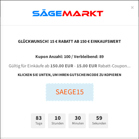
0
×
Spezialstahl Gehärtet
Uddeholm
Glatte
Eine Schneide, doppelte Fase
Spezialstahl
Standart
ÜBER UNS
DEUTSCH
Startseite
Bandsägeblätter Für Metall
Bi-Metal M42 (Standardgröße)
Kri
Uddeholm Gehärtet
Spezialstahl
Konvex
Zwei Schneiden, vierfache Fase
Uddeholm
gehärtete Zahnspitzen
ABOUTS
ENGLISH
GLÜCKWUNSCH! 15 € RABATT AB 150 € EINKAUFSWERT
Flexback
Gehärtete zahnspitzen
Konkav
Flexback Meterware
KRISTOM CM 350 NS für 4120 mm Bi-Metall
FRANCE
Kupon Anzahl: 100 / Verbleibend: 89
Dachzahnung
Bi-Metall Meterware
Bandsägeblätter
Gültig für Einkäufe ab
150.00 EUR
-
15.00 EUR
Rabatt-Coupon...
Fleischerei Bandsägeblätter
KLICKEN SIE UNTEN, UM IHREN GUTSCHEINCODE ZU KOPIEREN
Länge (mm):
Bandmesser Glatt Meterware
SAEGE15
mm
Bandmesser Dachzahnung Meterware
Breite (mm):
Konkav Meterware
mm
83
10
30
58
Konvex Meterware
Tage
Stunden
Minuten
Sekunden
Stärken + Zahnteilung:
mm