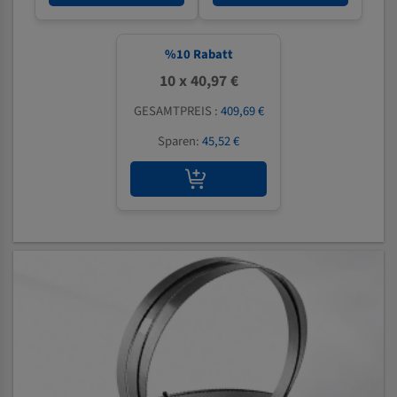
%
10
Rabatt
10 x 40,97 €
GESAMTPREIS :
409,69 €
Sparen:
45,52 €