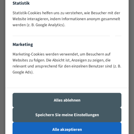
Statistik
Widerstandsfähig gegen Zahnbruch auch bei
schwierigen Werkstücken (Materialmischung,
Statistik-Cookies helfen uns zu verstehen, wie Besucher mit der
wechselnde Verbindungslängen)
Website interagieren, indem Informationen anonym gesammelt
werden (z. B. Google Analytics).
Sehr geringe Vibration
Äußerst verschleißfest
Marketing
Technische Beschreibung:
Marketing-Cookies werden verwendet, um Besuchern auf
Positiver Spanwinkel
Websites zu folgen. Die Absicht ist, Anzeigen zu zeigen, die
relevant und ansprechend für den einzelnen Benutzer sind (z. B.
Bandkörper aus hochlegiertem Federstahl
Google Ads).
Legierte HSS-beschichtete Zahnspitzen
Spezielle Zahngeometrie und Zahnteilung
Alles ablehnen
Materialien:
Stahl
Speichern Sie meine Einstellungen
Nichteisenmetalle
Alle akzeptieren
Speziell entwickelt für Profile / Rohre