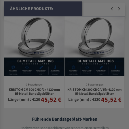
ÄHNLICHE PRODUKTE:
0 Bewertungen
0 Bewertungen
KRISTOM CM 300 CNC für 4120 mm
KRISTOM CM 300 CNC/V für 4120 mm
-
Bi-Metall Bandsägeblätter
Bi-Metall Bandsägeblätter
45,52 €
45,52 €
€
Länge (mm) : 4120
Länge (mm) : 4120
Führende Bandsägeblatt-Marken
Hochwertige Bandsägeblätter von renommierten Herstellern