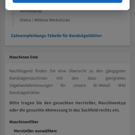
Kleine und mittlere Profile / Kleine Durchmesser
Vollmaterial
Kleine / Mittlere Werkstücke
Zahnempfehlungs-Tabelle für Bandsägeblätter
Maschinen liste
Nachfolgend finden Sie eine Übersicht zu den gängigsten
Bandsägemaschinen mit den dazu geeigneten
Sägebandabmessungen für unsere Bi-Metall M42
Bandsägeblätter.
Bitte tragen Sie den gesuchten Hersteller, Maschinentyp
oder die gesuchte Abmessung in das Suchfeld rechts ein.
Maschinenfilter
Hersteller auswählen: