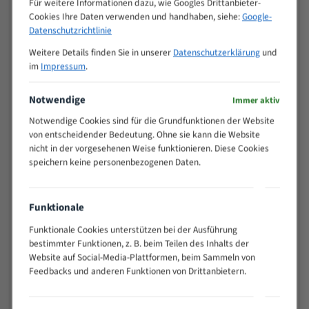
Für weitere Informationen dazu, wie Googles Drittanbieter-
M (mm)
Zoll (ZpZ)
)
Cookies Ihre Daten verwenden und handhaben, siehe:
Google-
>
Datenschutzrichtlinie
10/14
25
Weitere Details finden Sie in unserer
Datenschutzerklärung
und
15 - 40
8/12
im
Impressum
.
25 - 50
6/10
35 - 70
5/8
Notwendige
Immer aktiv
50 - 120
4/6
Notwendige Cookies sind für die Grundfunktionen der Website
80 - 180
3/4
von entscheidender Bedeutung. Ohne sie kann die Website
130 -
nicht in der vorgesehenen Weise funktionieren. Diese Cookies
2/3
350
speichern keine personenbezogenen Daten.
150 -
1,5/2
450
200 -
Funktionale
1,1/1,6
600
Funktionale Cookies unterstützen bei der Ausführung
> 500
0,75/1,25
bestimmter Funktionen, z. B. beim Teilen des Inhalts der
Website auf Social-Media-Plattformen, beim Sammeln von
Vorteile:
Feedbacks und anderen Funktionen von Drittanbietern.
Vielseitiges Bandsägeblatt für verschiedenste
Anwendungen