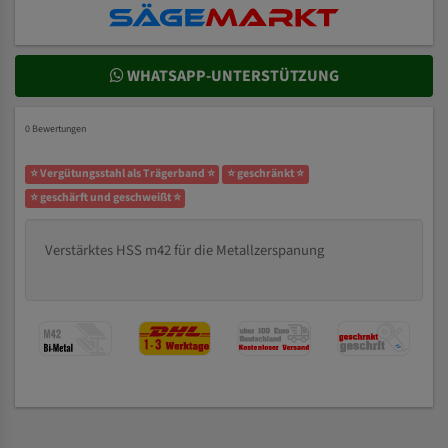
WHATSAPP-UNTERSTÜTZUNG
0 Bewertungen
⭐ Vergütungsstahl als Trägerband ⭐
⭐ geschränkt ⭐
⭐ geschärft und geschweißt ⭐
Verstärktes HSS m42 für die Metallzerspanung