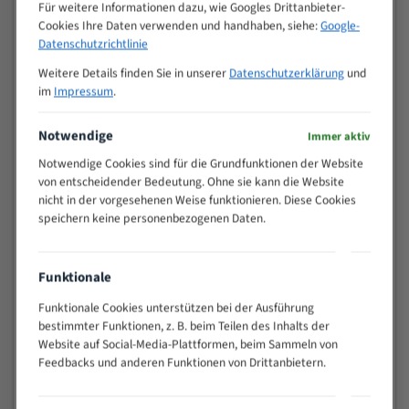
M (mm)
Für weitere Informationen dazu, wie Googles Drittanbieter-
Zoll (ZpZ)
)
Cookies Ihre Daten verwenden und handhaben, siehe:
Google-
>
Datenschutzrichtlinie
10/14
25
Weitere Details finden Sie in unserer
Datenschutzerklärung
und
15 - 40
8/12
im
Impressum
.
25 - 50
6/10
35 - 70
5/8
Notwendige
Immer aktiv
50 - 120
4/6
Notwendige Cookies sind für die Grundfunktionen der Website
80 - 180
3/4
von entscheidender Bedeutung. Ohne sie kann die Website
130 -
nicht in der vorgesehenen Weise funktionieren. Diese Cookies
2/3
350
speichern keine personenbezogenen Daten.
150 -
1,5/2
450
200 -
Funktionale
1,1/1,6
600
Funktionale Cookies unterstützen bei der Ausführung
> 500
0,75/1,25
bestimmter Funktionen, z. B. beim Teilen des Inhalts der
Vorteile:
Website auf Social-Media-Plattformen, beim Sammeln von
Feedbacks und anderen Funktionen von Drittanbietern.
Vielseitiges Bandsägeblatt für verschiedenste
Anwendungen