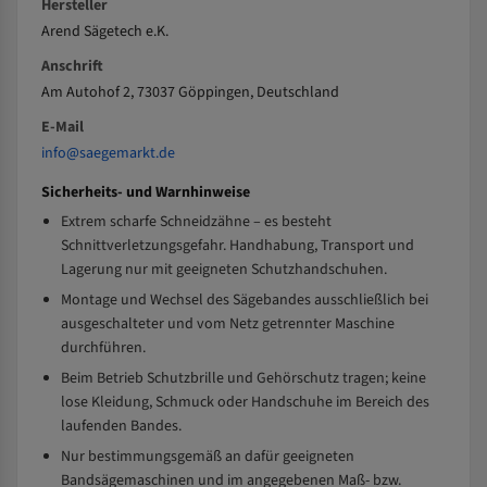
Hersteller
Arend Sägetech e.K.
Anschrift
Am Autohof 2, 73037 Göppingen, Deutschland
E-Mail
info@saegemarkt.de
Sicherheits- und Warnhinweise
Extrem scharfe Schneidzähne – es besteht
Schnittverletzungsgefahr. Handhabung, Transport und
Lagerung nur mit geeigneten Schutzhandschuhen.
Montage und Wechsel des Sägebandes ausschließlich bei
ausgeschalteter und vom Netz getrennter Maschine
durchführen.
Beim Betrieb Schutzbrille und Gehörschutz tragen; keine
lose Kleidung, Schmuck oder Handschuhe im Bereich des
laufenden Bandes.
Nur bestimmungsgemäß an dafür geeigneten
Bandsägemaschinen und im angegebenen Maß- bzw.