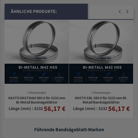
ÄHNLICHE PRODUKTE:
0 Bewertungen
0 Bewertungen
KASTO KASTOsbl 380 U für 5232 mm
KASTO SBL 380 U für 5232 mm Bi-
Bi-Metall Bandsägeblätter
Metall Bandsägeblätter
56,17 €
56,17 €
€
Länge (mm) : 5232
Länge (mm) : 5232
Führende Bandsägeblatt-Marken