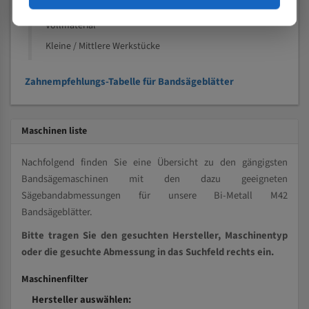
Kleine und mittlere Profile / Kleine Durchmesser
Vollmaterial
Kleine / Mittlere Werkstücke
Zahnempfehlungs-Tabelle für Bandsägeblätter
Maschinen liste
Nachfolgend finden Sie eine Übersicht zu den gängigsten
Bandsägemaschinen mit den dazu geeigneten
Sägebandabmessungen für unsere Bi-Metall M42
Bandsägeblätter.
Bitte tragen Sie den gesuchten Hersteller, Maschinentyp
oder die gesuchte Abmessung in das Suchfeld rechts ein.
Maschinenfilter
Hersteller auswählen: