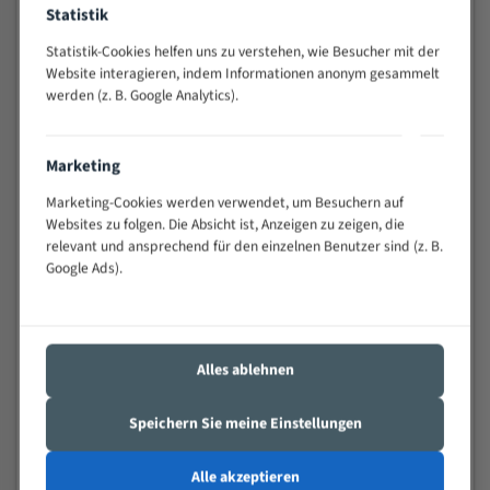
Statistik
Widerstandsfähig gegen Zahnbruch auch bei
schwierigen Werkstücken (Materialmischung,
Statistik-Cookies helfen uns zu verstehen, wie Besucher mit der
wechselnde Verbindungslängen)
Website interagieren, indem Informationen anonym gesammelt
Sehr geringe Vibration
werden (z. B. Google Analytics).
Äußerst verschleißfest
Marketing
Technische Beschreibung:
Marketing-Cookies werden verwendet, um Besuchern auf
Positiver Spanwinkel
Websites zu folgen. Die Absicht ist, Anzeigen zu zeigen, die
relevant und ansprechend für den einzelnen Benutzer sind (z. B.
Bandkörper aus hochlegiertem Federstahl
Google Ads).
Legierte HSS-beschichtete Zahnspitzen
Spezielle Zahngeometrie und Zahnteilung
Materialien:
Alles ablehnen
Stahl
Speichern Sie meine Einstellungen
Nichteisenmetalle
Speziell entwickelt für Profile / Rohre
Alle akzeptieren