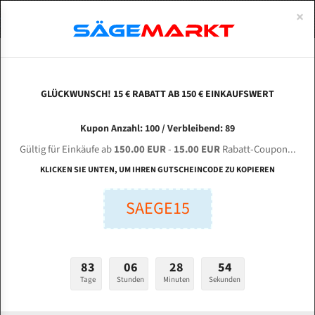
0
×
Spezialstahl Gehärtet
Uddeholm
Glatte
Eine Schneide, doppelte Fase
Spezialstahl
Standart
ÜBER UNS
DEUTSCH
Startseite
Bandsägeblätter Für Metall
Bi-Metal M42 (Standardgröße)
Kas
Uddeholm Gehärtet
Spezialstahl
Konvex
Zwei Schneiden, vierfache Fase
Uddeholm
gehärtete Zahnspitzen
ABOUTS
ENGLISH
GLÜCKWUNSCH! 15 € RABATT AB 150 € EINKAUFSWERT
Flexback
Gehärtete zahnspitzen
Konkav
Flexback Meterware
KASTO SBL 380 U für 5232 mm Bi-Metall
FRANCE
Kupon Anzahl: 100 / Verbleibend: 89
Dachzahnung
Bi-Metall Meterware
Bandsägeblätter
Gültig für Einkäufe ab
150.00 EUR
-
15.00 EUR
Rabatt-Coupon...
Fleischerei Bandsägeblätter
KLICKEN SIE UNTEN, UM IHREN GUTSCHEINCODE ZU KOPIEREN
Länge (mm):
Bandmesser Glatt Meterware
SAEGE15
mm
Bandmesser Dachzahnung Meterware
Breite (mm):
Konkav Meterware
mm
83
06
28
53
Konvex Meterware
Tage
Stunden
Minuten
Sekunden
Stärken + Zahnteilung:
mm