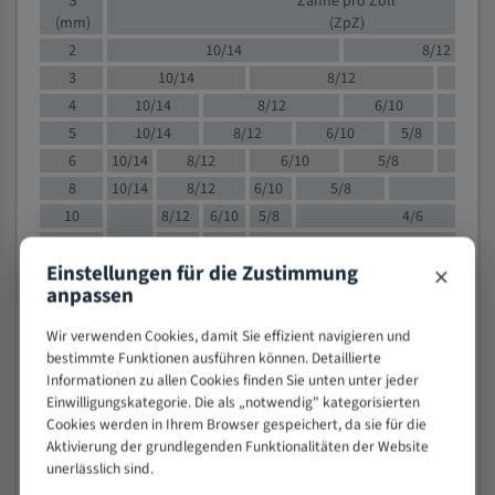
S
Zähne pro Zoll
(mm)
(ZpZ)
2
10/14
8/12
3
10/14
8/12
6/1
4
10/14
8/12
6/10
5/8
5
10/14
8/12
6/10
5/8
6
10/14
8/12
6/10
5/8
8
10/14
8/12
6/10
5/8
4/
10
8/12
6/10
5/8
4/6
12
8/12
6/10
4/6
×
Einstellungen für die Zustimmung
15
8/12
6/10
4/5
anpassen
20
4/6
4/5
30
4/5
4/5
Wir verwenden Cookies, damit Sie effizient navigieren und
50
4/5
3/4
bestimmte Funktionen ausführen können. Detaillierte
Informationen zu allen Cookies finden Sie unten unter jeder
80
3/4
Einwilligungskategorie. Die als „notwendig" kategorisierten
> 100
1,
Cookies werden in Ihrem Browser gespeichert, da sie für die
Aktivierung der grundlegenden Funktionalitäten der Website
VOLLMATERIAL
unerlässlich sind.
Zähne pro