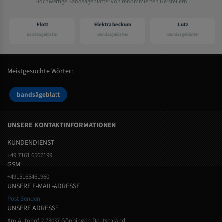
Hochwertige Bandsägeblätter von renommierten Herstellern
Flott
Elektra beckum
Lutz
Bandsägeblätter
Bandsägeblätter
Bandsägeblätter
Meistgesuchte Wörter:
bandsägeblatt
UNSERE KONTAKTINFORMATIONEN
KUNDENDIENST
+49 7161 6567199
GSM
+4915165461960
UNSERE E-MAIL-ADRESSE
Post Senden
UNSERE ADRESSE
Am Autohof 2 73037 Göppingen Deutschland