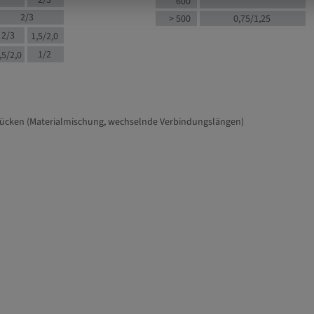
2/3
600
2/3
> 500
0,75/1,25
2/3
1,5/2,0
1/2
,5/2,0
tücken (Materialmischung, wechselnde Verbindungslängen)