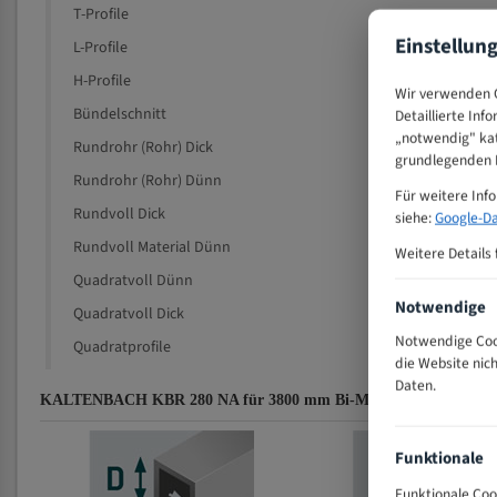
T-Profile
Einstellun
L-Profile
H-Profile
Wir verwenden C
Bündelschnitt
Detaillierte Inf
„notwendig" kat
Rundrohr (Rohr) Dick
grundlegenden F
Rundrohr (Rohr) Dünn
Für weitere Inf
Rundvoll Dick
siehe:
Google-Da
Rundvoll Material Dünn
Weitere Details 
Quadratvoll Dünn
Notwendige
Quadratvoll Dick
Notwendige Cook
Quadratprofile
die Website nic
Daten.
KALTENBACH KBR 280 NA für 3800 mm Bi-Metall Bandsägeblätte
Funktionale
Funktionale Coo