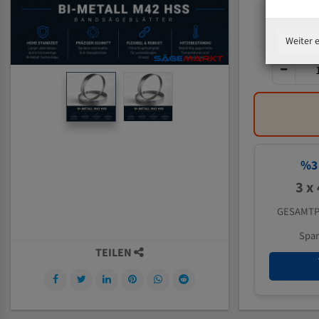
Weiter 
%
3
3 x
GESAMTP
Spa
TEILEN