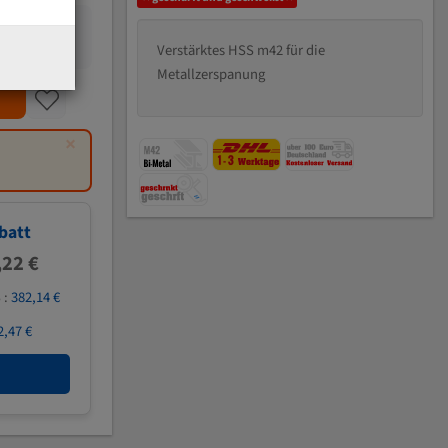
Verstärktes HSS m42 für die
Metallzerspanung
×
batt
,22 €
 :
382,14 €
2,47 €