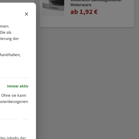
Uddeholm Bandsägeblätter
Meterware
ab 1,92 €
×
önnen.
Die als
vierung der
 handhaben,
Immer aktiv
 Ohne sie kann
ersonenbezogenen
des Inhalts der