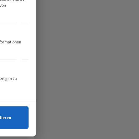
 von
nformationen
nzeigen zu
tieren