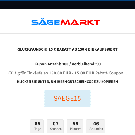
UNTERNEHMEN
FAQ
GUTSCHEINE
BLOG
KONTAKT
GLÜCKWUNSCH! 15 € RABATT AB 150 € EINKAUFSWERT
altenbach Kbr 280 Na Für 3800 Mm Bi-Metall Bandsägeblätter
Kupon Anzahl: 100 / Verbleibend: 90
Gültig für Einkäufe ab
150.00 EUR
-
15.00 EUR
Rabatt-Coupon...
TENBACH KBR 280 NA für 3800 mm Bi-Metall Bandsägeblä
KLICKEN SIE UNTEN, UM IHREN GUTSCHEINCODE ZU KOPIEREN
SAEGE15
nge (mm):
Breite (mm):
Stärken + Zah
mm
mm
Welche Zahn soll 
85
07
59
45
Tage
Stunden
Minuten
Sekunden