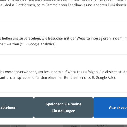
cial-Media-Plattformen, beim Sammeln von Feedbacks und anderen Funktionen
VOLLMATERIAL
Zähne pro
300
500
es helfen uns zu verstehen, wie Besucher mit der Website interagieren, indem I
M (mm)
Zoll (ZpZ)
)
t werden (z. B. Google Analytics).
>
10/14
25
5/8
15 - 40
8/12
0
5/8
25 - 50
6/10
8
4/6
es werden verwendet, um Besuchern auf Websites zu folgen. Die Absicht ist, A
35 - 70
5/8
4/6
vant und ansprechend für den einzelnen Benutzer sind (z. B. Google Ads).
50 - 120
4/6
4/6
80 - 180
3/4
6
130 -
4/5
2/3
350
Speichern Sie meine
4/5
s ablehnen
Alle akzep
150 -
Einstellungen
1,5/2
4/5
450
3/4
200 -
1,1/1,6