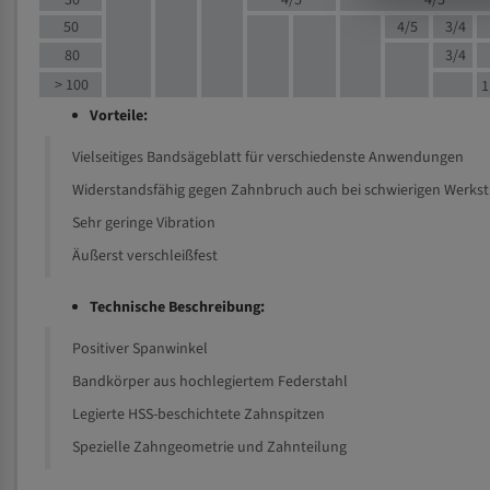
30
4/5
4/5
50
4/5
3/4
80
3/4
> 100
1
Vorteile:
Vielseitiges Bandsägeblatt für verschiedenste Anwendungen
Widerstandsfähig gegen Zahnbruch auch bei schwierigen Werks
Sehr geringe Vibration
Äußerst verschleißfest
Technische Beschreibung:
Positiver Spanwinkel
Bandkörper aus hochlegiertem Federstahl
Legierte HSS-beschichtete Zahnspitzen
Spezielle Zahngeometrie und Zahnteilung