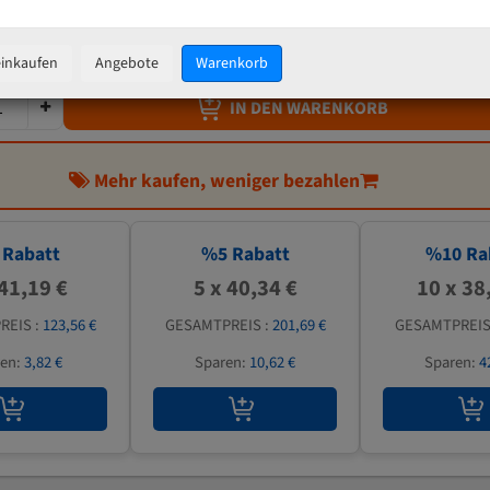
42,46 €
inkl. MwSt
zzgl.
Versandkosten
einkaufen
Angebote
Warenkorb
IN DEN WARENKORB
Mehr kaufen, weniger bezahlen
Rabatt
%
5
Rabatt
%
10
Ra
 41,19 €
5 x 40,34 €
10 x 38
REIS :
123,56 €
GESAMTPREIS :
201,69 €
GESAMTPREIS
ren:
3,82 €
Sparen:
10,62 €
Sparen:
4