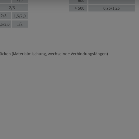
2/3
600
2/3
> 500
0,75/1,25
2/3
1,5/2,0
1/2
,5/2,0
tücken (Materialmischung, wechselnde Verbindungslängen)