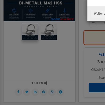
Weiter 
%
3
3 x
GESAMTP
Spa
TEILEN