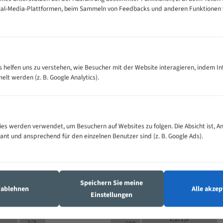
cial-Media-Plattformen, beim Sammeln von Feedbacks und anderen Funktionen
VOLLMATERIAL
Zähne pro
300
500
es helfen uns zu verstehen, wie Besucher mit der Website interagieren, indem I
M (mm)
Zoll (ZpZ)
)
t werden (z. B. Google Analytics).
>
10/14
25
5/8
15 - 40
8/12
0
5/8
25 - 50
6/10
8
4/6
es werden verwendet, um Besuchern auf Websites zu folgen. Die Absicht ist, A
35 - 70
5/8
4/6
vant und ansprechend für den einzelnen Benutzer sind (z. B. Google Ads).
50 - 120
4/6
4/6
80 - 180
3/4
6
130 -
4/5
2/3
350
Speichern Sie meine
4/5
s ablehnen
Alle akzep
150 -
Einstellungen
1,5/2
4/5
450
3/4
200 -
1,1/1,6