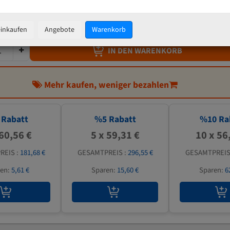
62,43 €
inkl. MwSt
zzgl.
Versandkosten
einkaufen
Angebote
Warenkorb
IN DEN WARENKORB
Mehr kaufen, weniger bezahlen
Rabatt
%
5
Rabatt
%
10
Ra
 60,56 €
5 x 59,31 €
10 x 56
REIS :
181,68 €
GESAMTPREIS :
296,55 €
GESAMTPREIS
ren:
5,61 €
Sparen:
15,60 €
Sparen:
6