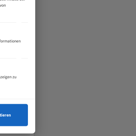
 von
nformationen
nzeigen zu
tieren