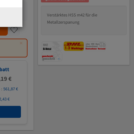
Verstärktes HSS m42 für die
Metallzerspanung
×
batt
,19 €
 :
561,87 €
2,43 €