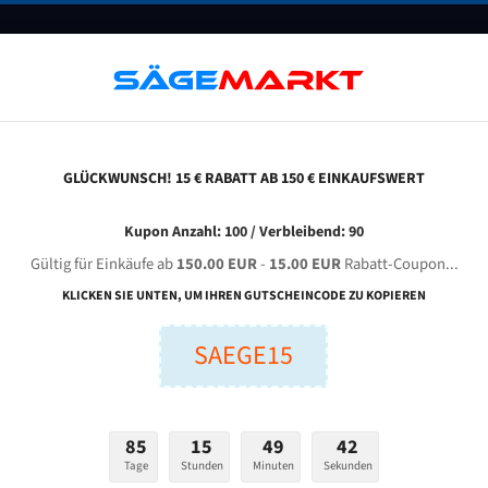
UNTERNEHMEN
FAQ
GUTSCHEINE
BLOG
KONTAKT
GLÜCKWUNSCH! 15 € RABATT AB 150 € EINKAUFSWERT
aida G 4250 / 70 Optional Für 5750 Mm Bi-Metall Bandsägeblätter
Kupon Anzahl: 100 / Verbleibend: 90
Gültig für Einkäufe ab
150.00 EUR
-
15.00 EUR
Rabatt-Coupon...
A G 4250 / 70 optional für 5750 mm Bi-Metall Bandsägebl
KLICKEN SIE UNTEN, UM IHREN GUTSCHEINCODE ZU KOPIEREN
SAEGE15
nge (mm):
Breite (mm):
Stärken + Zah
mm
mm
Welche Zahn soll 
85
15
49
41
Tage
Stunden
Minuten
Sekunden