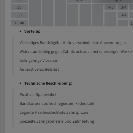
30
4/5
4/5
50
4/5
3/4
80
3/4
> 100
1
Vorteile:
Vielseitiges Bandsägeblatt für verschiedenste Anwendungen
Widerstandsfähig gegen Zahnbruch auch bei schwierigen Werks
Sehr geringe Vibration
Äußerst verschleißfest
Technische Beschreibung:
Positiver Spanwinkel
Bandkörper aus hochlegiertem Federstahl
Legierte HSS-beschichtete Zahnspitzen
Spezielle Zahngeometrie und Zahnteilung