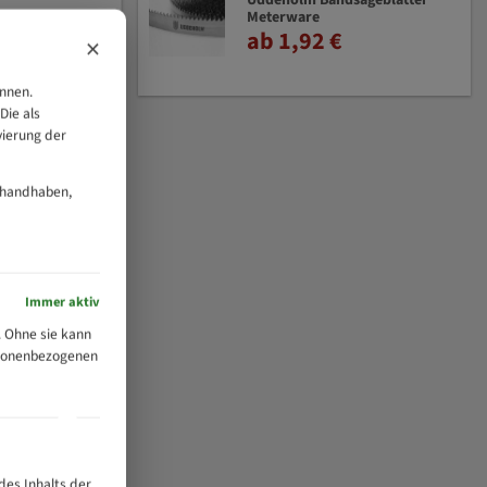
Uddeholm Bandsägeblätter
Meterware
ab 1,92 €
×
önnen.
Die als
vierung der
 handhaben,
Immer aktiv
 Ohne sie kann
ersonenbezogenen
des Inhalts der