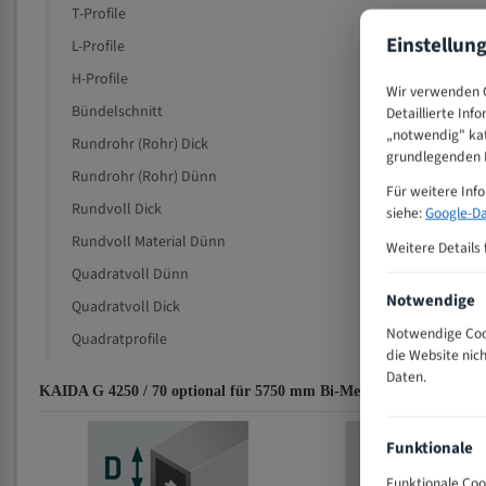
T-Profile
Einstellun
L-Profile
H-Profile
Wir verwenden C
Bündelschnitt
Detaillierte Inf
„notwendig" kat
Rundrohr (Rohr) Dick
grundlegenden F
Rundrohr (Rohr) Dünn
Für weitere Inf
Rundvoll Dick
siehe:
Google-Da
Rundvoll Material Dünn
Weitere Details 
Quadratvoll Dünn
Notwendige
Quadratvoll Dick
Notwendige Cook
Quadratprofile
die Website nic
Daten.
KAIDA G 4250 / 70 optional für 5750 mm Bi-Metall Bandsägeblätt
Funktionale
Funktionale Coo