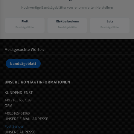
Hochwertige Bandsägeblätter von renommierten Herstellern
Flott
Elektra beckum
Lutz
Bandsägeblätter
Bandsägeblätter
Bandsägeblätter
Meistgesuchte Wörter:
bandsägeblatt
UNSERE KONTAKTINFORMATIONEN
KUNDENDIENST
+49 7161 6567199
GSM
+4915165461960
UNSERE E-MAIL-ADRESSE
Post Senden
UNSERE ADRESSE