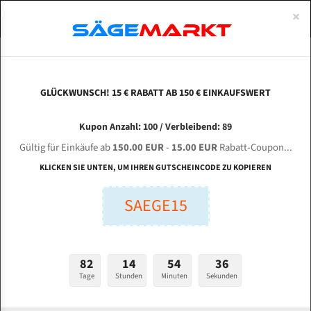
0
×
Spezialstahl Gehärtet
Uddeholm
Glatte
Eine Schneide, doppelte Fase
Spezialstahl
Standart
ÜBER UNS
DEUTSCH
Startseite
Bandsägeblätter Für Metall
Bi-Metal M42 (Standardgröße)
Jul
Uddeholm Gehärtet
Spezialstahl
Konvex
Zwei Schneiden, vierfache Fase
Uddeholm
gehärtete Zahnspitzen
ABOUTS
ENGLISH
GLÜCKWUNSCH! 15 € RABATT AB 150 € EINKAUFSWERT
Flexback
Gehärtete zahnspitzen
Konkav
Flexback Meterware
JULIHUANG V - 40 / 60 / 250 für 4930 mm Bi-
FRANCE
Kupon Anzahl: 100 / Verbleibend: 89
Dachzahnung
Bi-Metall Meterware
Metall Bandsägeblätter
Gültig für Einkäufe ab
150.00 EUR
-
15.00 EUR
Rabatt-Coupon...
Fleischerei Bandsägeblätter
KLICKEN SIE UNTEN, UM IHREN GUTSCHEINCODE ZU KOPIEREN
Länge (mm):
Bandmesser Glatt Meterware
SAEGE15
mm
Bandmesser Dachzahnung Meterware
Breite (mm):
Konkav Meterware
mm
82
14
54
35
Konvex Meterware
Tage
Stunden
Minuten
Sekunden
Stärken + Zahnteilung:
mm