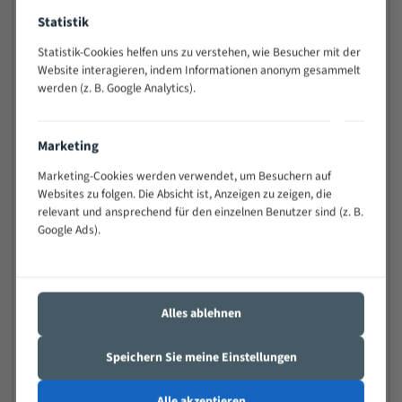
Widerstandsfähig gegen Zahnbruch auch bei
Statistik
schwierigen Werkstücken (Materialmischung,
wechselnde Verbindungslängen)
Statistik-Cookies helfen uns zu verstehen, wie Besucher mit der
Website interagieren, indem Informationen anonym gesammelt
Sehr geringe Vibration
werden (z. B. Google Analytics).
Äußerst verschleißfest
Technische Beschreibung:
Marketing
Marketing-Cookies werden verwendet, um Besuchern auf
Positiver Spanwinkel
Websites zu folgen. Die Absicht ist, Anzeigen zu zeigen, die
Bandkörper aus hochlegiertem Federstahl
relevant und ansprechend für den einzelnen Benutzer sind (z. B.
Google Ads).
Legierte HSS-beschichtete Zahnspitzen
Spezielle Zahngeometrie und Zahnteilung
Materialien:
Alles ablehnen
Stahl
Speichern Sie meine Einstellungen
Nichteisenmetalle
Speziell entwickelt für Profile / Rohre
Alle akzeptieren