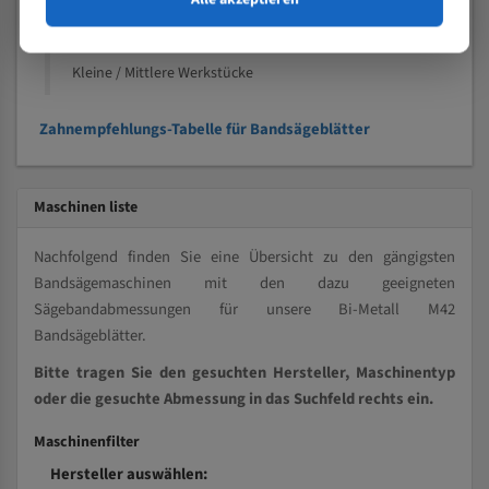
Kleine und mittlere Profile / Kleine Durchmesser
Vollmaterial
Kleine / Mittlere Werkstücke
Zahnempfehlungs-Tabelle für Bandsägeblätter
Maschinen liste
Nachfolgend finden Sie eine Übersicht zu den gängigsten
Bandsägemaschinen mit den dazu geeigneten
Sägebandabmessungen für unsere Bi-Metall M42
Bandsägeblätter.
Bitte tragen Sie den gesuchten Hersteller, Maschinentyp
oder die gesuchte Abmessung in das Suchfeld rechts ein.
Maschinenfilter
Hersteller auswählen: