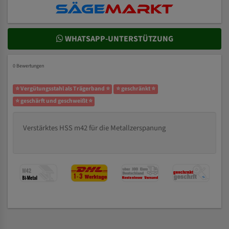
WHATSAPP-UNTERSTÜTZUNG
0 Bewertungen
⭐ Vergütungsstahl als Trägerband ⭐
⭐ geschränkt ⭐
⭐ geschärft und geschweißt ⭐
Verstärktes HSS m42 für die Metallzerspanung