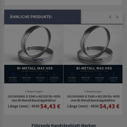
ÄHNLICHE PRODUKTE:
0 Bewertungen
0 Bewertungen
JULIHUANG G 5340 x 60/220 für 4930
JULIHUANG G 5340 x 60/250 für 4930
0
mm Bi-Metall Bandsägeblätter
mm Bi-Metall Bandsägeblätter
54,43 €
54,43 €
€
Länge (mm) : 4930
Länge (mm) : 4930
Führende Bandsägeblatt-Marken