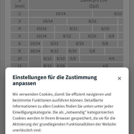
S
Zähne pro Zoll
(mm)
(ZpZ)
2
10/14
8/12
3
10/14
8/12
6/1
4
10/14
8/12
6/10
5/8
5
10/14
8/12
6/10
5/8
6
10/14
8/12
6/10
5/8
8
10/14
8/12
6/10
5/8
4/
10
8/12
6/10
5/8
4/6
12
8/12
6/10
4/6
15
8/12
6/10
4/5
×
Einstellungen für die Zustimmung
20
4/6
4/5
anpassen
30
4/5
4/5
Wir verwenden Cookies, damit Sie effizient navigieren und
50
4/5
3/4
bestimmte Funktionen ausführen können. Detaillierte
80
3/4
Informationen zu allen Cookies finden Sie unten unter jeder
> 100
1,
Einwilligungskategorie. Die als „notwendig" kategorisierten
Cookies werden in Ihrem Browser gespeichert, da sie für die
VOLLMATERIAL
Aktivierung der grundlegenden Funktionalitäten der Website
unerlässlich sind.
Zähne pro