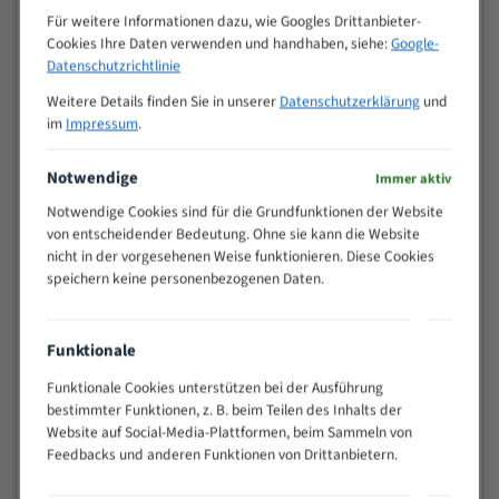
M (mm)
Zoll (ZpZ)
)
Für weitere Informationen dazu, wie Googles Drittanbieter-
Cookies Ihre Daten verwenden und handhaben, siehe:
Google-
>
10/14
Datenschutzrichtlinie
25
15 - 40
8/12
Weitere Details finden Sie in unserer
Datenschutzerklärung
und
25 - 50
6/10
im
Impressum
.
35 - 70
5/8
Notwendige
50 - 120
4/6
Immer aktiv
80 - 180
3/4
Notwendige Cookies sind für die Grundfunktionen der Website
130 -
von entscheidender Bedeutung. Ohne sie kann die Website
2/3
350
nicht in der vorgesehenen Weise funktionieren. Diese Cookies
speichern keine personenbezogenen Daten.
150 -
1,5/2
450
200 -
1,1/1,6
Funktionale
600
> 500
0,75/1,25
Funktionale Cookies unterstützen bei der Ausführung
bestimmter Funktionen, z. B. beim Teilen des Inhalts der
Vorteile:
Website auf Social-Media-Plattformen, beim Sammeln von
Feedbacks und anderen Funktionen von Drittanbietern.
Vielseitiges Bandsägeblatt für verschiedenste
Anwendungen