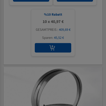
%
10
Rabatt
10 x 40,97 €
GESAMTPREIS :
409,69 €
Sparen:
45,52 €