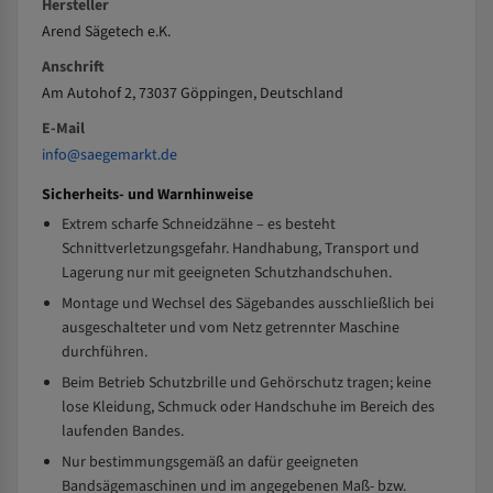
Hersteller
Arend Sägetech e.K.
Anschrift
Am Autohof 2, 73037 Göppingen, Deutschland
E-Mail
info@saegemarkt.de
Sicherheits- und Warnhinweise
Extrem scharfe Schneidzähne – es besteht
Schnittverletzungsgefahr. Handhabung, Transport und
Lagerung nur mit geeigneten Schutzhandschuhen.
Montage und Wechsel des Sägebandes ausschließlich bei
ausgeschalteter und vom Netz getrennter Maschine
durchführen.
Beim Betrieb Schutzbrille und Gehörschutz tragen; keine
lose Kleidung, Schmuck oder Handschuhe im Bereich des
laufenden Bandes.
Nur bestimmungsgemäß an dafür geeigneten
Bandsägemaschinen und im angegebenen Maß- bzw.