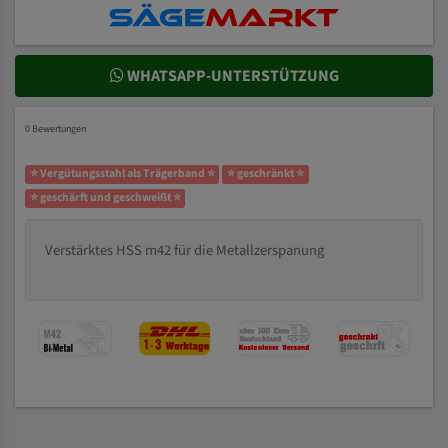
WHATSAPP-UNTERSTÜTZUNG
0 Bewertungen
⭐ Vergütungsstahl als Trägerband ⭐
⭐ geschränkt ⭐
⭐ geschärft und geschweißt ⭐
Verstärktes HSS m42 für die Metallzerspanung