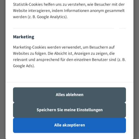
Statistik-Cookies helfen uns zu verstehen, wie Besucher mit der
Widerstandsfähig gegen Zahnbruch auch bei
Website interagieren, indem Informationen anonym gesammelt
schwierigen Werkstücken (Materialmischung,
werden (z. B. Google Analytics).
wechselnde Verbindungslängen)
Sehr geringe Vibration
Äußerst verschleißfest
Marketing
Marketing-Cookies werden verwendet, um Besuchern auf
Technische Beschreibung:
Websites zu folgen. Die Absicht ist, Anzeigen zu zeigen, die
relevant und ansprechend für den einzelnen Benutzer sind (z. B.
Positiver Spanwinkel
Google Ads).
Bandkörper aus hochlegiertem Federstahl
Legierte HSS-beschichtete Zahnspitzen
Spezielle Zahngeometrie und Zahnteilung
Alles ablehnen
Materialien:
Speichern Sie meine Einstellungen
Stahl
Alle akzeptieren
Nichteisenmetalle
Speziell entwickelt für Profile / Rohre