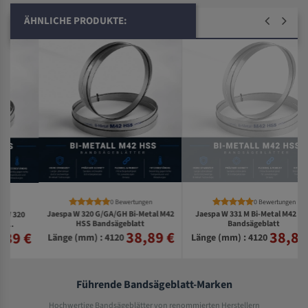
ÄHNLICHE PRODUKTE:
0 Bewertungen
0 Bewertungen
Jaespa W 320 G/GA/GH Bi-Metal M42
Jaespa W 331 M Bi-Metal M42 HSS
HSS Bandsägeblatt
Bandsägeblatt
38,89 €
38,89 €
€
Länge (mm) : 4120
Länge (mm) : 4120
Führende Bandsägeblatt-Marken
Hochwertige Bandsägeblätter von renommierten Herstellern