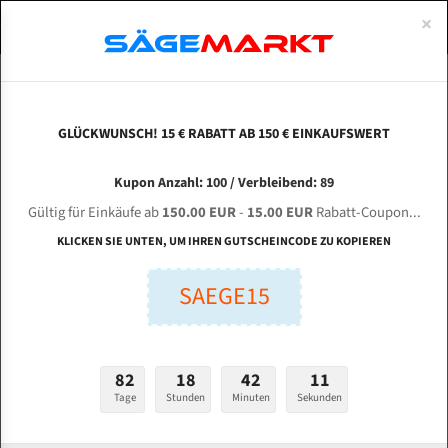
0
×
Spezialstahl Gehärtet
Uddeholm
Glatte
Eine Schneide, doppelte Fase
Spezialstahl
Standart
ÜBER UNS
DEUTSCH
Startseite
Bandsägeblätter Für Metall
Bi-Metal M42 (Standardgröße)
Jae
Uddeholm Gehärtet
Spezialstahl
Konvex
Zwei Schneiden, vierfache Fase
Uddeholm
gehärtete Zahnspitzen
ABOUTS
ENGLISH
GLÜCKWUNSCH! 15 € RABATT AB 150 € EINKAUFSWERT
Flexback
Gehärtete zahnspitzen
Konkav
Flexback Meterware
JAESPA W 331 optional für 4120 mm Bi-Metall
FRANCE
Kupon Anzahl: 100 / Verbleibend: 89
Dachzahnung
Bi-Metall Meterware
Bandsägeblätter
Gültig für Einkäufe ab
150.00 EUR
-
15.00 EUR
Rabatt-Coupon...
Fleischerei Bandsägeblätter
KLICKEN SIE UNTEN, UM IHREN GUTSCHEINCODE ZU KOPIEREN
Länge (mm):
Bandmesser Glatt Meterware
SAEGE15
mm
Bandmesser Dachzahnung Meterware
Breite (mm):
Konkav Meterware
mm
82
18
42
11
Konvex Meterware
Tage
Stunden
Minuten
Sekunden
Stärken + Zahnteilung:
mm