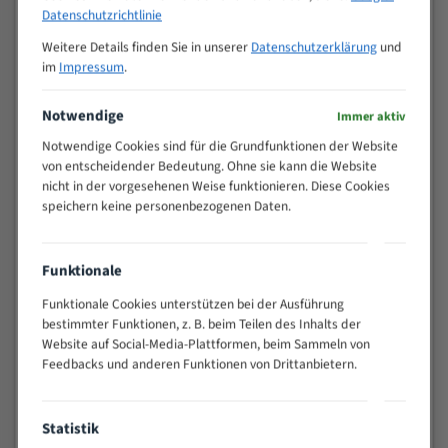
M (mm)
Zoll (ZpZ)
)
Datenschutzrichtlinie
>
Weitere Details finden Sie in unserer
Datenschutzerklärung
und
10/14
25
im
Impressum
.
15 - 40
8/12
25 - 50
6/10
Notwendige
Immer aktiv
35 - 70
5/8
Notwendige Cookies sind für die Grundfunktionen der Website
50 - 120
4/6
von entscheidender Bedeutung. Ohne sie kann die Website
80 - 180
3/4
nicht in der vorgesehenen Weise funktionieren. Diese Cookies
speichern keine personenbezogenen Daten.
130 -
2/3
350
150 -
1,5/2
Funktionale
450
200 -
Funktionale Cookies unterstützen bei der Ausführung
1,1/1,6
600
bestimmter Funktionen, z. B. beim Teilen des Inhalts der
Website auf Social-Media-Plattformen, beim Sammeln von
> 500
0,75/1,25
Feedbacks und anderen Funktionen von Drittanbietern.
Vorteile:
Vielseitiges Bandsägeblatt für verschiedenste
Statistik
Anwendungen