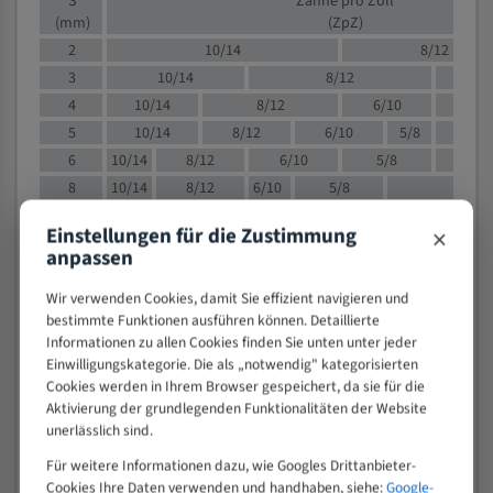
S
Zähne pro Zoll
(mm)
(ZpZ)
2
10/14
8/12
3
10/14
8/12
6/1
4
10/14
8/12
6/10
5/8
5
10/14
8/12
6/10
5/8
6
10/14
8/12
6/10
5/8
8
10/14
8/12
6/10
5/8
4/
10
8/12
6/10
5/8
4/6
×
Einstellungen für die Zustimmung
12
8/12
6/10
4/6
anpassen
15
8/12
6/10
4/5
Wir verwenden Cookies, damit Sie effizient navigieren und
20
4/6
4/5
bestimmte Funktionen ausführen können. Detaillierte
30
4/5
4/5
Informationen zu allen Cookies finden Sie unten unter jeder
50
4/5
3/4
Einwilligungskategorie. Die als „notwendig" kategorisierten
80
3/4
Cookies werden in Ihrem Browser gespeichert, da sie für die
Aktivierung der grundlegenden Funktionalitäten der Website
> 100
1,
unerlässlich sind.
VOLLMATERIAL
Für weitere Informationen dazu, wie Googles Drittanbieter-
Zähne pro
Cookies Ihre Daten verwenden und handhaben, siehe:
Google-