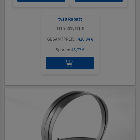
%
10
Rabatt
10 x 42,10 €
GESAMTPREIS :
420,94 €
Sparen:
46,77 €