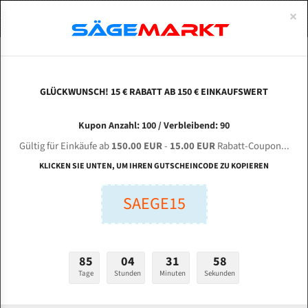
0
×
Spezialstahl Gehärtet
Uddeholm
Glatte
Eine Schneide, doppelte Fase
Spezialstahl
Standart
ÜBER UNS
DEUTSCH
Startseite
Bandsägeblätter Für Metall
Bi-Metal M42 (Standardgröße)
Jae
Uddeholm Gehärtet
Spezialstahl
Konvex
Zwei Schneiden, vierfache Fase
Uddeholm
gehärtete Zahnspitzen
ABOUTS
ENGLISH
GLÜCKWUNSCH! 15 € RABATT AB 150 € EINKAUFSWERT
Flexback
Gehärtete zahnspitzen
Konkav
Flexback Meterware
JAESPA V 325 DGH für 4250 mm Bi-Metall
FRANCE
Kupon Anzahl: 100 / Verbleibend: 90
Dachzahnung
Bi-Metall Meterware
Bandsägeblätter
Gültig für Einkäufe ab
150.00 EUR
-
15.00 EUR
Rabatt-Coupon...
Fleischerei Bandsägeblätter
KLICKEN SIE UNTEN, UM IHREN GUTSCHEINCODE ZU KOPIEREN
Länge (mm):
Bandmesser Glatt Meterware
SAEGE15
mm
Bandmesser Dachzahnung Meterware
Breite (mm):
Konkav Meterware
mm
85
04
31
57
Konvex Meterware
Tage
Stunden
Minuten
Sekunden
Stärken + Zahnteilung:
mm