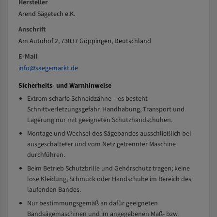
Hersteller
Arend Sägetech e.K.
Anschrift
Am Autohof 2, 73037 Göppingen, Deutschland
E-Mail
info@saegemarkt.de
Sicherheits- und Warnhinweise
Extrem scharfe Schneidzähne – es besteht
Schnittverletzungsgefahr. Handhabung, Transport und
Lagerung nur mit geeigneten Schutzhandschuhen.
Montage und Wechsel des Sägebandes ausschließlich bei
ausgeschalteter und vom Netz getrennter Maschine
durchführen.
Beim Betrieb Schutzbrille und Gehörschutz tragen; keine
lose Kleidung, Schmuck oder Handschuhe im Bereich des
laufenden Bandes.
Nur bestimmungsgemäß an dafür geeigneten
Bandsägemaschinen und im angegebenen Maß- bzw.