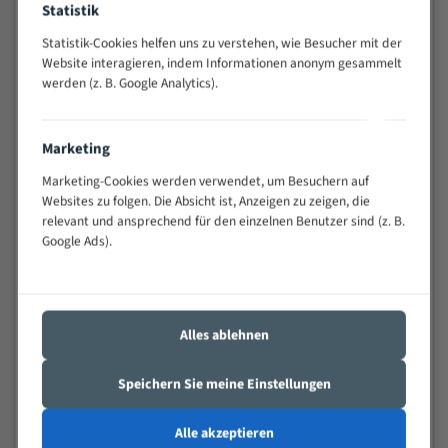
Statistik
Widerstandsfähig gegen Zahnbruch auch bei
schwierigen Werkstücken (Materialmischung,
Statistik-Cookies helfen uns zu verstehen, wie Besucher mit der
wechselnde Verbindungslängen)
Website interagieren, indem Informationen anonym gesammelt
werden (z. B. Google Analytics).
Sehr geringe Vibration
Äußerst verschleißfest
Marketing
Technische Beschreibung:
Marketing-Cookies werden verwendet, um Besuchern auf
Positiver Spanwinkel
Websites zu folgen. Die Absicht ist, Anzeigen zu zeigen, die
relevant und ansprechend für den einzelnen Benutzer sind (z. B.
Bandkörper aus hochlegiertem Federstahl
Google Ads).
Legierte HSS-beschichtete Zahnspitzen
Spezielle Zahngeometrie und Zahnteilung
Alles ablehnen
Materialien:
Stahl
Speichern Sie meine Einstellungen
Nichteisenmetalle
Alle akzeptieren
Speziell entwickelt für Profile / Rohre