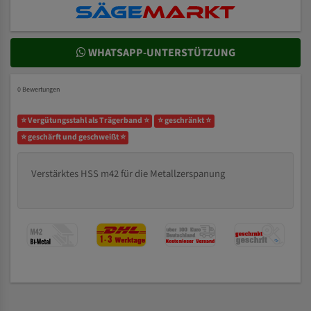
WHATSAPP-UNTERSTÜTZUNG
0 Bewertungen
⭐ Vergütungsstahl als Trägerband ⭐
⭐ geschränkt ⭐
⭐ geschärft und geschweißt ⭐
Verstärktes HSS m42 für die Metallzerspanung