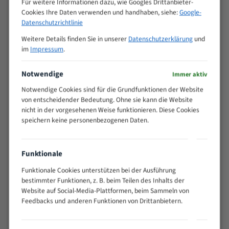
Für weitere Informationen dazu, wie Googles Drittanbieter-
M (mm)
Zoll (ZpZ)
)
Cookies Ihre Daten verwenden und handhaben, siehe:
Google-
>
Datenschutzrichtlinie
10/14
25
Weitere Details finden Sie in unserer
Datenschutzerklärung
und
15 - 40
8/12
im
Impressum
.
25 - 50
6/10
35 - 70
5/8
Notwendige
Immer aktiv
50 - 120
4/6
Notwendige Cookies sind für die Grundfunktionen der Website
80 - 180
3/4
von entscheidender Bedeutung. Ohne sie kann die Website
130 -
nicht in der vorgesehenen Weise funktionieren. Diese Cookies
2/3
350
speichern keine personenbezogenen Daten.
150 -
1,5/2
450
200 -
Funktionale
1,1/1,6
600
Funktionale Cookies unterstützen bei der Ausführung
> 500
0,75/1,25
bestimmter Funktionen, z. B. beim Teilen des Inhalts der
Website auf Social-Media-Plattformen, beim Sammeln von
Vorteile:
Feedbacks und anderen Funktionen von Drittanbietern.
Vielseitiges Bandsägeblatt für verschiedenste
Anwendungen