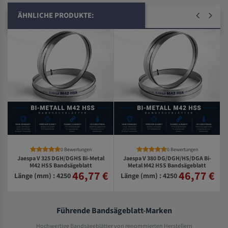
ÄHNLICHE PRODUKTE:
0 Bewertungen
0 Bewertungen
Jaespa V 325 DGH/DGHS Bi-Metal
Jaespa V 380 DG/DGH/HS/DGA Bi-
-
M42 HSS Bandsägeblatt
Metal M42 HSS Bandsägeblatt
46,77 €
46,77 €
€
Länge (mm) : 4250
Länge (mm) : 4250
Führende Bandsägeblatt-Marken
Hochwertige Bandsägeblätter von renommierten Herstellern