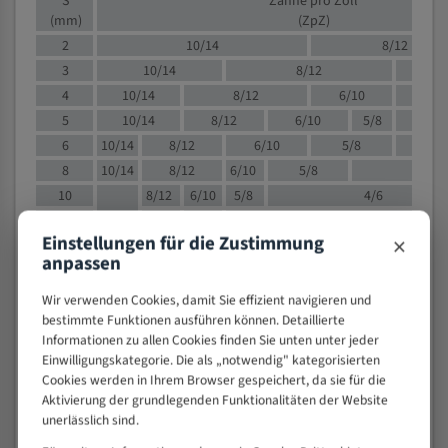
S
Zähne pro Zoll
(mm)
(ZpZ)
2
10/14
8/12
3
10/14
8/12
6/1
4
10/14
8/12
6/10
5/8
5
10/14
8/12
6/10
5/8
6
10/14
8/12
6/10
5/8
8
10/14
8/12
6/10
5/8
4/
10
8/12
6/10
5/8
4/6
12
8/12
6/10
4/6
×
Einstellungen für die Zustimmung
15
8/12
6/10
4/5
anpassen
20
4/6
4/5
30
4/5
4/5
Wir verwenden Cookies, damit Sie effizient navigieren und
bestimmte Funktionen ausführen können. Detaillierte
50
4/5
3/4
Informationen zu allen Cookies finden Sie unten unter jeder
80
3/4
Einwilligungskategorie. Die als „notwendig" kategorisierten
> 100
1,
Cookies werden in Ihrem Browser gespeichert, da sie für die
Aktivierung der grundlegenden Funktionalitäten der Website
VOLLMATERIAL
unerlässlich sind.
Zähne pro