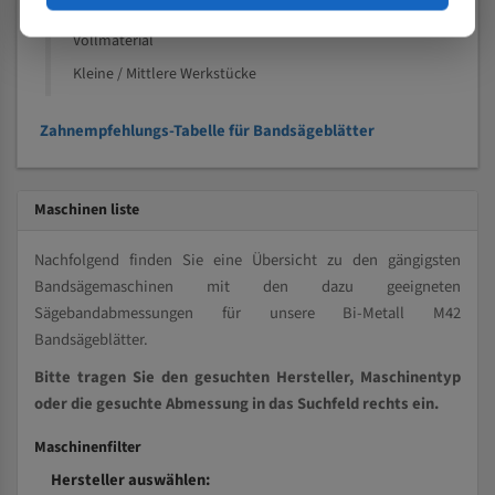
Kleine und mittlere Profile / Kleine Durchmesser
Vollmaterial
Kleine / Mittlere Werkstücke
Zahnempfehlungs-Tabelle für Bandsägeblätter
Maschinen liste
Nachfolgend finden Sie eine Übersicht zu den gängigsten
Bandsägemaschinen mit den dazu geeigneten
Sägebandabmessungen für unsere Bi-Metall M42
Bandsägeblätter.
Bitte tragen Sie den gesuchten Hersteller, Maschinentyp
oder die gesuchte Abmessung in das Suchfeld rechts ein.
Maschinenfilter
Hersteller auswählen: