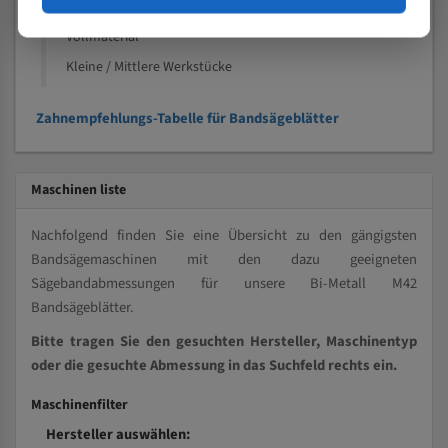
Kleine und mittlere Profile / Kleine Durchmesser
Vollmaterial
Kleine / Mittlere Werkstücke
Zahnempfehlungs-Tabelle für Bandsägeblätter
Maschinen liste
Nachfolgend finden Sie eine Übersicht zu den gängigsten
Bandsägemaschinen mit den dazu geeigneten
Sägebandabmessungen für unsere Bi-Metall M42
Bandsägeblätter.
Bitte tragen Sie den gesuchten Hersteller, Maschinentyp
oder die gesuchte Abmessung in das Suchfeld rechts ein.
Maschinenfilter
Hersteller auswählen: