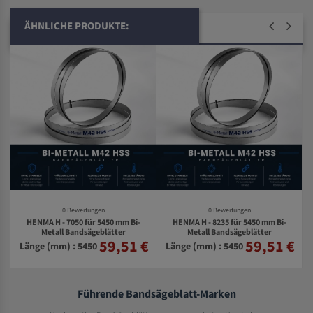
ÄHNLICHE PRODUKTE:
0 Bewertungen
0 Bewertungen
HENMA H - 7050 für 5450 mm Bi-
HENMA H - 8235 für 5450 mm Bi-
l
Metall Bandsägeblätter
Metall Bandsägeblätter
59,51 €
59,51 €
€
Länge (mm) : 5450
Länge (mm) : 5450
Führende Bandsägeblatt-Marken