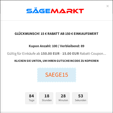
0
×
Spezialstahl Gehärtet
Uddeholm
Glatte
Eine Schneide, doppelte Fase
Spezialstahl
Standart
ÜBER UNS
DEUTSCH
Startseite
Bandsägeblätter Für Metall
Bi-Metal M42 (Standardgröße)
Hen
Uddeholm Gehärtet
Spezialstahl
Konvex
Zwei Schneiden, vierfache Fase
Uddeholm
gehärtete Zahnspitzen
ABOUTS
ENGLISH
GLÜCKWUNSCH! 15 € RABATT AB 150 € EINKAUFSWERT
Flexback
Gehärtete zahnspitzen
Konkav
Flexback Meterware
HENMA H - 7050 für 5450 mm Bi-Metall
FRANCE
Kupon Anzahl: 100 / Verbleibend: 89
Dachzahnung
Bi-Metall Meterware
Bandsägeblätter
Gültig für Einkäufe ab
150.00 EUR
-
15.00 EUR
Rabatt-Coupon...
Fleischerei Bandsägeblätter
KLICKEN SIE UNTEN, UM IHREN GUTSCHEINCODE ZU KOPIEREN
Länge (mm):
Bandmesser Glatt Meterware
SAEGE15
mm
Bandmesser Dachzahnung Meterware
Breite (mm):
Konkav Meterware
mm
84
18
28
52
Konvex Meterware
Tage
Stunden
Minuten
Sekunden
Stärken + Zahnteilung:
mm