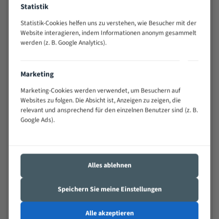
Statistik
Widerstandsfähig gegen Zahnbruch auch bei
schwierigen Werkstücken (Materialmischung,
Statistik-Cookies helfen uns zu verstehen, wie Besucher mit der
wechselnde Verbindungslängen)
Website interagieren, indem Informationen anonym gesammelt
Sehr geringe Vibration
werden (z. B. Google Analytics).
Äußerst verschleißfest
Marketing
Technische Beschreibung:
Marketing-Cookies werden verwendet, um Besuchern auf
Positiver Spanwinkel
Websites zu folgen. Die Absicht ist, Anzeigen zu zeigen, die
relevant und ansprechend für den einzelnen Benutzer sind (z. B.
Bandkörper aus hochlegiertem Federstahl
Google Ads).
Legierte HSS-beschichtete Zahnspitzen
Spezielle Zahngeometrie und Zahnteilung
Materialien:
Alles ablehnen
Stahl
Speichern Sie meine Einstellungen
Nichteisenmetalle
Speziell entwickelt für Profile / Rohre
Alle akzeptieren