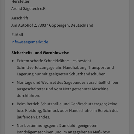
Hersteller
Arend Sägetech e.K.
Anschrift
Am Autohof 2, 73037 Göppingen, Deutschland
E-Mail
info@saegemarkt.de
Sicherheits- und Warnhinweise
Extrem scharfe Schneidzähne – es besteht
Schnittverletzungsgefahr. Handhabung, Transport und
Lagerung nur mit geeigneten Schutzhandschuhen.
Montage und Wechsel des Sägebandes ausschließlich bei
ausgeschalteter und vom Netz getrennter Maschine
durchführen.
Beim Betrieb Schutzbrille und Gehörschutz tragen; keine
lose Kleidung, Schmuck oder Handschuhe im Bereich des
laufenden Bandes.
Nur bestimmungsgemäß an dafür geeigneten
Bandsägemaschinen und im angegebenen Maß- bzw.