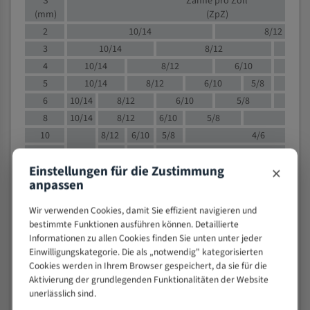
S
Zähne pro Zoll
(mm)
(ZpZ)
2
10/14
8/12
3
10/14
8/12
6/1
4
10/14
8/12
6/10
5/8
5
10/14
8/12
6/10
5/8
6
10/14
8/12
6/10
5/8
8
10/14
8/12
6/10
5/8
4/
10
8/12
6/10
5/8
4/6
12
8/12
6/10
4/6
×
Einstellungen für die Zustimmung
15
8/12
6/10
4/5
anpassen
20
4/6
4/5
30
4/5
4/5
Wir verwenden Cookies, damit Sie effizient navigieren und
50
4/5
3/4
bestimmte Funktionen ausführen können. Detaillierte
Informationen zu allen Cookies finden Sie unten unter jeder
80
3/4
Einwilligungskategorie. Die als „notwendig" kategorisierten
> 100
1,
Cookies werden in Ihrem Browser gespeichert, da sie für die
Aktivierung der grundlegenden Funktionalitäten der Website
VOLLMATERIAL
unerlässlich sind.
Zähne pro