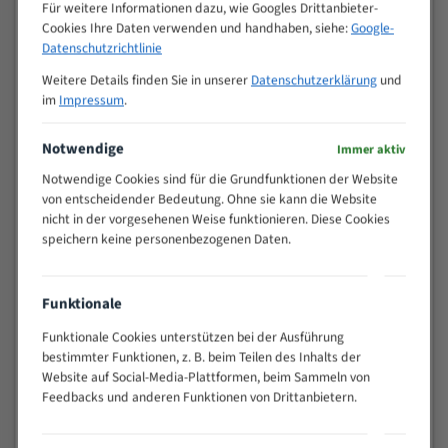
M (mm)
Für weitere Informationen dazu, wie Googles Drittanbieter-
Zoll (ZpZ)
)
Cookies Ihre Daten verwenden und handhaben, siehe:
Google-
>
Datenschutzrichtlinie
10/14
25
Weitere Details finden Sie in unserer
Datenschutzerklärung
und
15 - 40
8/12
im
Impressum
.
25 - 50
6/10
35 - 70
5/8
Notwendige
Immer aktiv
50 - 120
4/6
Notwendige Cookies sind für die Grundfunktionen der Website
80 - 180
3/4
von entscheidender Bedeutung. Ohne sie kann die Website
130 -
nicht in der vorgesehenen Weise funktionieren. Diese Cookies
2/3
350
speichern keine personenbezogenen Daten.
150 -
1,5/2
450
200 -
Funktionale
1,1/1,6
600
Funktionale Cookies unterstützen bei der Ausführung
> 500
0,75/1,25
bestimmter Funktionen, z. B. beim Teilen des Inhalts der
Vorteile:
Website auf Social-Media-Plattformen, beim Sammeln von
Feedbacks und anderen Funktionen von Drittanbietern.
Vielseitiges Bandsägeblatt für verschiedenste
Anwendungen