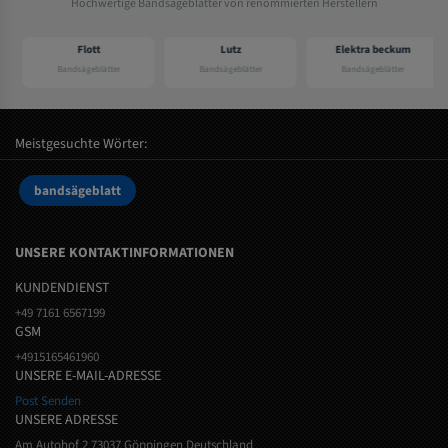
Hochwertige Bandsägeblätter von renommierten Herstellern
Flott
Lutz
Elektra beckum
Bandsägeblätter
Bandsägeblätter
Bandsägeblätter
Meistgesuchte Wörter:
bandsägeblatt
UNSERE KONTAKTINFORMATIONEN
KUNDENDIENST
+49 7161 6567199
GSM
+4915165461960
UNSERE E-MAIL-ADRESSE
Post Senden
UNSERE ADRESSE
Am Autohof 2 73037 Göppingen Deutschland