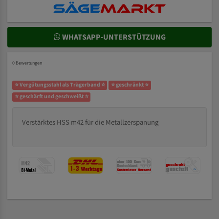
WHATSAPP-UNTERSTÜTZUNG
0 Bewertungen
⭐ Vergütungsstahl als Trägerband ⭐
⭐ geschränkt ⭐
⭐ geschärft und geschweißt ⭐
Verstärktes HSS m42 für die Metallzerspanung