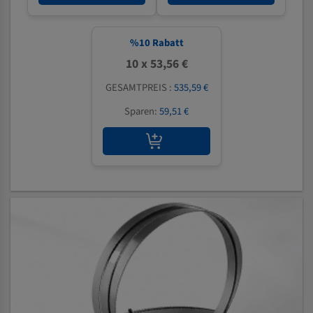
%
10
Rabatt
10 x 53,56 €
GESAMTPREIS :
535,59 €
Sparen:
59,51 €