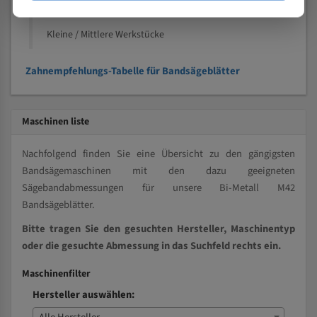
Vollmaterial
Kleine / Mittlere Werkstücke
Zahnempfehlungs-Tabelle für Bandsägeblätter
Maschinen liste
Nachfolgend finden Sie eine Übersicht zu den gängigsten
Bandsägemaschinen mit den dazu geeigneten
Sägebandabmessungen für unsere Bi-Metall M42
Bandsägeblätter.
Bitte tragen Sie den gesuchten Hersteller, Maschinentyp
oder die gesuchte Abmessung in das Suchfeld rechts ein.
Maschinenfilter
Hersteller auswählen: