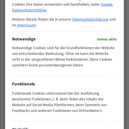
Cookies Ihre Daten verwenden und handhaben, siehe:
Google-
>
10/14
Datenschutzrichtlinie
25
15 - 40
8/12
Weitere Details finden Sie in unserer
Datenschutzerklärung
und
im
Impressum
.
25 - 50
6/10
35 - 70
5/8
Notwendige
Immer aktiv
50 - 120
4/6
80 - 180
3/4
Notwendige Cookies sind für die Grundfunktionen der Website
von entscheidender Bedeutung. Ohne sie kann die Website
130 -
2/3
nicht in der vorgesehenen Weise funktionieren. Diese Cookies
350
speichern keine personenbezogenen Daten.
150 -
1,5/2
450
200 -
Funktionale
1,1/1,6
600
Funktionale Cookies unterstützen bei der Ausführung
> 500
0,75/1,25
bestimmter Funktionen, z. B. beim Teilen des Inhalts der
Vorteile:
Website auf Social-Media-Plattformen, beim Sammeln von
Feedbacks und anderen Funktionen von Drittanbietern.
Vielseitiges Bandsägeblatt für verschiedenste
Anwendungen
Widerstandsfähig gegen Zahnbruch auch bei