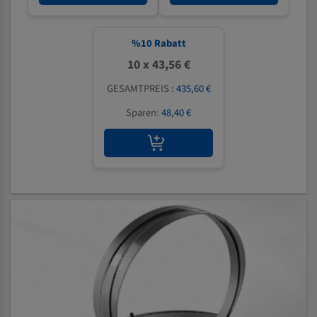
%
10
Rabatt
10 x 43,56 €
GESAMTPREIS :
435,60 €
Sparen:
48,40 €