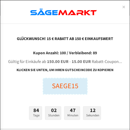
0
×
Spezialstahl Gehärtet
Uddeholm
Glatte
Eine Schneide, doppelte Fase
Spezialstahl
Standart
ÜBER UNS
DEUTSCH
Startseite
Bandsägeblätter Für Metall
Bi-Metal M42 (Standardgröße)
Hen
Uddeholm Gehärtet
Spezialstahl
Konvex
Zwei Schneiden, vierfache Fase
Uddeholm
gehärtete Zahnspitzen
ABOUTS
ENGLISH
GLÜCKWUNSCH! 15 € RABATT AB 150 € EINKAUFSWERT
Flexback
Gehärtete zahnspitzen
Konkav
Flexback Meterware
HENMA H - 360 für 4420 mm Bi-Metall
FRANCE
Kupon Anzahl: 100 / Verbleibend: 89
Dachzahnung
Bi-Metall Meterware
Bandsägeblätter
Gültig für Einkäufe ab
150.00 EUR
-
15.00 EUR
Rabatt-Coupon...
Fleischerei Bandsägeblätter
KLICKEN SIE UNTEN, UM IHREN GUTSCHEINCODE ZU KOPIEREN
Länge (mm):
Bandmesser Glatt Meterware
SAEGE15
mm
Bandmesser Dachzahnung Meterware
Breite (mm):
Konkav Meterware
mm
84
02
47
11
Konvex Meterware
Tage
Stunden
Minuten
Sekunden
Stärken + Zahnteilung:
mm