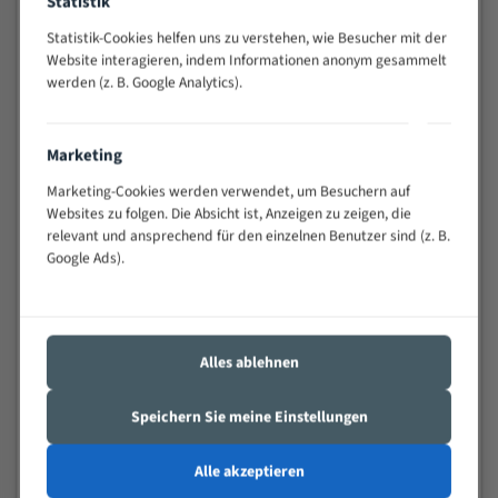
Statistik
schwierigen Werkstücken (Materialmischung,
Statistik-Cookies helfen uns zu verstehen, wie Besucher mit der
wechselnde Verbindungslängen)
Website interagieren, indem Informationen anonym gesammelt
Sehr geringe Vibration
werden (z. B. Google Analytics).
Äußerst verschleißfest
Marketing
Technische Beschreibung:
Marketing-Cookies werden verwendet, um Besuchern auf
Positiver Spanwinkel
Websites zu folgen. Die Absicht ist, Anzeigen zu zeigen, die
Bandkörper aus hochlegiertem Federstahl
relevant und ansprechend für den einzelnen Benutzer sind (z. B.
Google Ads).
Legierte HSS-beschichtete Zahnspitzen
Spezielle Zahngeometrie und Zahnteilung
Materialien:
Alles ablehnen
Stahl
Speichern Sie meine Einstellungen
Nichteisenmetalle
Speziell entwickelt für Profile / Rohre
Alle akzeptieren
Kleine und mittlere Profile / Kleine Durchmesser