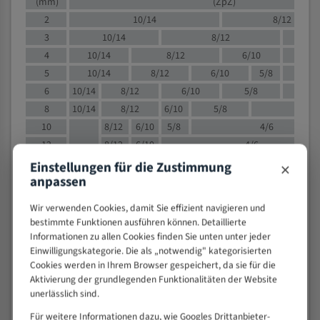
(mm)
(ZpZ)
2
10/14
8/12
3
10/14
8/12
6/1
4
10/14
8/12
6/10
5/8
5
10/14
8/12
6/10
5/8
6
10/14
8/12
6/10
5/8
8
10/14
8/12
6/10
5/8
4/
10
8/12
6/10
5/8
4/6
12
8/12
6/10
4/6
15
8/12
6/10
4/5
×
Einstellungen für die Zustimmung
anpassen
20
4/6
4/5
30
4/5
4/5
Wir verwenden Cookies, damit Sie effizient navigieren und
50
4/5
3/4
bestimmte Funktionen ausführen können. Detaillierte
80
3/4
Informationen zu allen Cookies finden Sie unten unter jeder
Einwilligungskategorie. Die als „notwendig" kategorisierten
> 100
1,
Cookies werden in Ihrem Browser gespeichert, da sie für die
Aktivierung der grundlegenden Funktionalitäten der Website
VOLLMATERIAL
unerlässlich sind.
Zähne pro
M (mm)
Für weitere Informationen dazu, wie Googles Drittanbieter-
Zoll (ZpZ)
)