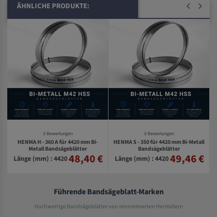
ÄHNLICHE PRODUKTE:
0 Bewertungen
0 Bewertungen
HENMA H - 360 A für 4420 mm Bi-
HENMA S - 350 für 4420 mm Bi-Metall
l
Metall Bandsägeblätter
Bandsägeblätter
48,40 €
49,46 €
€
Länge (mm) : 4420
Länge (mm) : 4420
Führende Bandsägeblatt-Marken
Hochwertige Bandsägeblätter von renommierten Herstellern