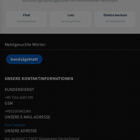
Hochwertige Bandsägeblätter von renommierten Herstellern
Flott
Lutz
Elektra beckum
Bandsägeblätter
Bandsägeblätter
Bandsägeblätter
Meistgesuchte Wörter:
bandsägeblatt
UNSERE KONTAKTINFORMATIONEN
KUNDENDIENST
+49 7161 6567199
GSM
+4915165461960
UNSERE E-MAIL-ADRESSE
Post Senden
UNSERE ADRESSE
Am Autohof 2 73037 Göppingen Deutschland