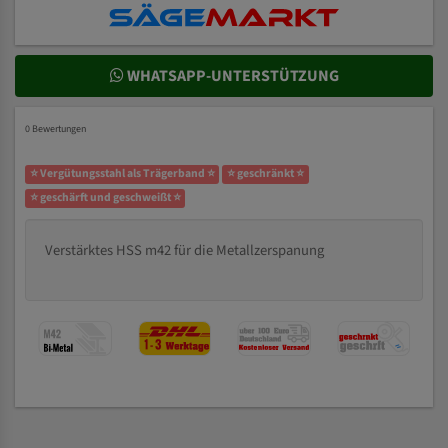
WHATSAPP-UNTERSTÜTZUNG
0 Bewertungen
⭐ Vergütungsstahl als Trägerband ⭐
⭐ geschränkt ⭐
⭐ geschärft und geschweißt ⭐
Verstärktes HSS m42 für die Metallzerspanung