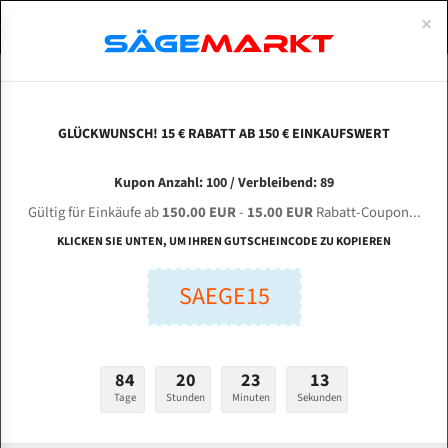
0
×
Spezialstahl Gehärtet
Uddeholm
Glatte
Eine Schneide, doppelte Fase
Spezialstahl
Standart
ÜBER UNS
DEUTSCH
Startseite
Bandsägeblätter Für Metall
Bi-Metal M42 (Standardgröße)
Hen
Uddeholm Gehärtet
Spezialstahl
Konvex
Zwei Schneiden, vierfache Fase
Uddeholm
gehärtete Zahnspitzen
ABOUTS
ENGLISH
GLÜCKWUNSCH! 15 € RABATT AB 150 € EINKAUFSWERT
Flexback
Gehärtete zahnspitzen
Konkav
Flexback Meterware
HENGSIMAI G 4250 für 5450 mm Bi-Metall
FRANCE
Kupon Anzahl: 100 / Verbleibend: 89
Dachzahnung
Bi-Metall Meterware
Bandsägeblätter
Gültig für Einkäufe ab
150.00 EUR
-
15.00 EUR
Rabatt-Coupon...
Fleischerei Bandsägeblätter
KLICKEN SIE UNTEN, UM IHREN GUTSCHEINCODE ZU KOPIEREN
Länge (mm):
Bandmesser Glatt Meterware
SAEGE15
mm
Bandmesser Dachzahnung Meterware
Breite (mm):
Konkav Meterware
mm
84
20
23
13
Konvex Meterware
Tage
Stunden
Minuten
Sekunden
Stärken + Zahnteilung:
mm