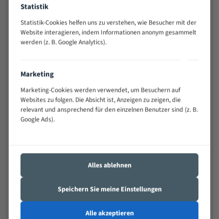
Statistik
Widerstandsfähig gegen Zahnbruch auch bei
schwierigen Werkstücken (Materialmischung,
Statistik-Cookies helfen uns zu verstehen, wie Besucher mit der
wechselnde Verbindungslängen)
Website interagieren, indem Informationen anonym gesammelt
Sehr geringe Vibration
werden (z. B. Google Analytics).
Äußerst verschleißfest
Marketing
Technische Beschreibung:
Marketing-Cookies werden verwendet, um Besuchern auf
Positiver Spanwinkel
Websites zu folgen. Die Absicht ist, Anzeigen zu zeigen, die
relevant und ansprechend für den einzelnen Benutzer sind (z. B.
Bandkörper aus hochlegiertem Federstahl
Google Ads).
Legierte HSS-beschichtete Zahnspitzen
Spezielle Zahngeometrie und Zahnteilung
Materialien:
Alles ablehnen
Stahl
Speichern Sie meine Einstellungen
Nichteisenmetalle
Speziell entwickelt für Profile / Rohre
Alle akzeptieren