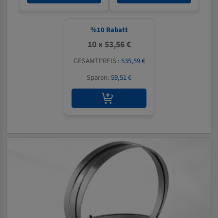
%
10
Rabatt
10 x 53,56 €
GESAMTPREIS :
535,59 €
Sparen:
59,51 €