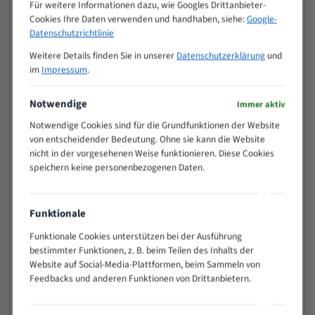
M (mm)
Für weitere Informationen dazu, wie Googles Drittanbieter-
Zoll (ZpZ)
)
Cookies Ihre Daten verwenden und handhaben, siehe:
Google-
>
Datenschutzrichtlinie
10/14
25
Weitere Details finden Sie in unserer
Datenschutzerklärung
und
15 - 40
8/12
im
Impressum
.
25 - 50
6/10
35 - 70
5/8
Notwendige
Immer aktiv
50 - 120
4/6
Notwendige Cookies sind für die Grundfunktionen der Website
80 - 180
3/4
von entscheidender Bedeutung. Ohne sie kann die Website
130 -
nicht in der vorgesehenen Weise funktionieren. Diese Cookies
2/3
350
speichern keine personenbezogenen Daten.
150 -
1,5/2
450
200 -
Funktionale
1,1/1,6
600
Funktionale Cookies unterstützen bei der Ausführung
> 500
0,75/1,25
bestimmter Funktionen, z. B. beim Teilen des Inhalts der
Vorteile:
Website auf Social-Media-Plattformen, beim Sammeln von
Feedbacks und anderen Funktionen von Drittanbietern.
Vielseitiges Bandsägeblatt für verschiedenste
Anwendungen