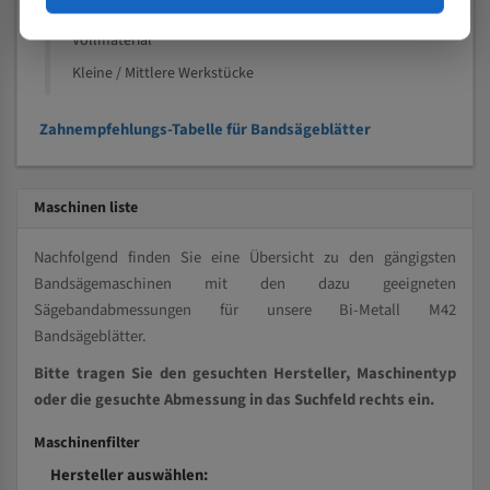
Kleine und mittlere Profile / Kleine Durchmesser
Vollmaterial
Kleine / Mittlere Werkstücke
Zahnempfehlungs-Tabelle für Bandsägeblätter
Maschinen liste
Nachfolgend finden Sie eine Übersicht zu den gängigsten
Bandsägemaschinen mit den dazu geeigneten
Sägebandabmessungen für unsere Bi-Metall M42
Bandsägeblätter.
Bitte tragen Sie den gesuchten Hersteller, Maschinentyp
oder die gesuchte Abmessung in das Suchfeld rechts ein.
Maschinenfilter
Hersteller auswählen: