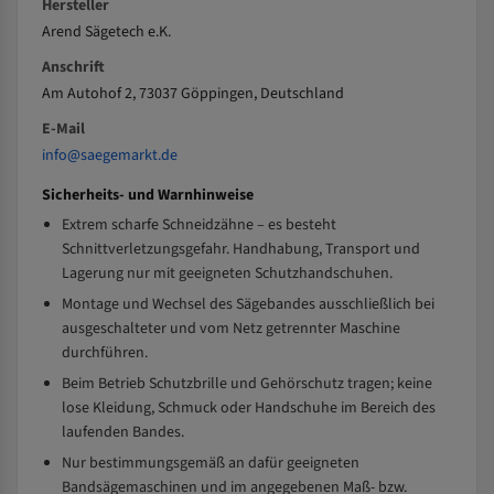
Hersteller
Arend Sägetech e.K.
Anschrift
Am Autohof 2, 73037 Göppingen, Deutschland
E-Mail
info@saegemarkt.de
Sicherheits- und Warnhinweise
Extrem scharfe Schneidzähne – es besteht
Schnittverletzungsgefahr. Handhabung, Transport und
Lagerung nur mit geeigneten Schutzhandschuhen.
Montage und Wechsel des Sägebandes ausschließlich bei
ausgeschalteter und vom Netz getrennter Maschine
durchführen.
Beim Betrieb Schutzbrille und Gehörschutz tragen; keine
lose Kleidung, Schmuck oder Handschuhe im Bereich des
laufenden Bandes.
Nur bestimmungsgemäß an dafür geeigneten
Bandsägemaschinen und im angegebenen Maß- bzw.