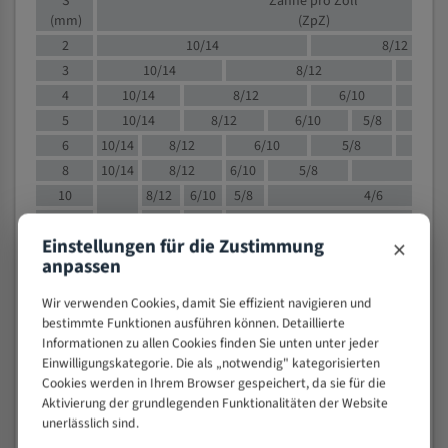
S
Zähne pro Zoll
(mm)
(ZpZ)
2
10/14
8/12
3
10/14
8/12
6/1
4
10/14
8/12
6/10
5/8
5
10/14
8/12
6/10
5/8
6
10/14
8/12
6/10
5/8
8
10/14
8/12
6/10
5/8
4/
10
8/12
6/10
5/8
4/6
12
8/12
6/10
4/6
×
Einstellungen für die Zustimmung
15
8/12
6/10
4/5
anpassen
20
4/6
4/5
30
4/5
4/5
Wir verwenden Cookies, damit Sie effizient navigieren und
50
4/5
3/4
bestimmte Funktionen ausführen können. Detaillierte
Informationen zu allen Cookies finden Sie unten unter jeder
80
3/4
Einwilligungskategorie. Die als „notwendig" kategorisierten
> 100
1,
Cookies werden in Ihrem Browser gespeichert, da sie für die
Aktivierung der grundlegenden Funktionalitäten der Website
VOLLMATERIAL
unerlässlich sind.
Zähne pro