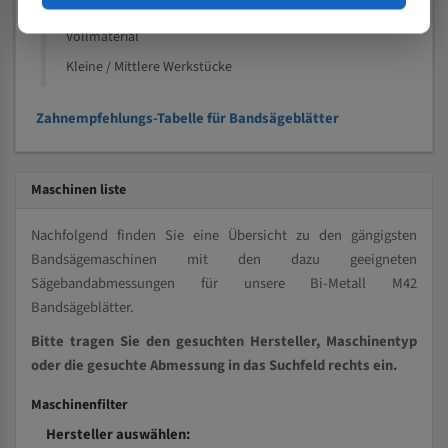
Kleine und mittlere Profile / Kleine Durchmesser
Vollmaterial
Kleine / Mittlere Werkstücke
Zahnempfehlungs-Tabelle für Bandsägeblätter
Maschinen liste
Nachfolgend finden Sie eine Übersicht zu den gängigsten
Bandsägemaschinen mit den dazu geeigneten
Sägebandabmessungen für unsere Bi-Metall M42
Bandsägeblätter.
Bitte tragen Sie den gesuchten Hersteller, Maschinentyp
oder die gesuchte Abmessung in das Suchfeld rechts ein.
Maschinenfilter
Hersteller auswählen: