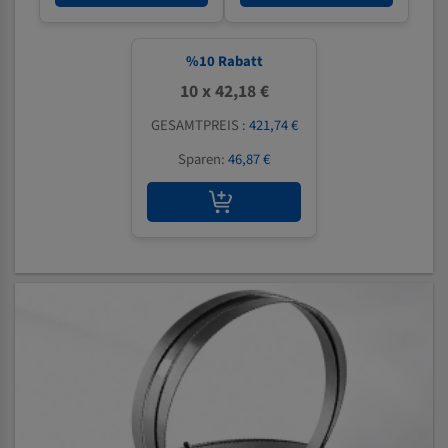
%
10
Rabatt
10 x 42,18 €
GESAMTPREIS :
421,74 €
Sparen:
46,87 €