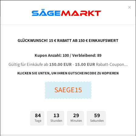
0
×
Spezialstahl Gehärtet
Uddeholm
Glatte
Eine Schneide, doppelte Fase
Spezialstahl
Standart
ÜBER UNS
DEUTSCH
Startseite
Bandsägeblätter Für Metall
Bi-Metal M42 (Standardgröße)
Gmm
Uddeholm Gehärtet
Spezialstahl
Konvex
Zwei Schneiden, vierfache Fase
Uddeholm
gehärtete Zahnspitzen
ABOUTS
ENGLISH
GLÜCKWUNSCH! 15 € RABATT AB 150 € EINKAUFSWERT
Flexback
Gehärtete zahnspitzen
Konkav
Flexback Meterware
GMM GMMY 330 für 4260 mm Bi-Metall
FRANCE
Kupon Anzahl: 100 / Verbleibend: 89
Dachzahnung
Bi-Metall Meterware
Bandsägeblätter
Gültig für Einkäufe ab
150.00 EUR
-
15.00 EUR
Rabatt-Coupon...
Fleischerei Bandsägeblätter
KLICKEN SIE UNTEN, UM IHREN GUTSCHEINCODE ZU KOPIEREN
Länge (mm):
Bandmesser Glatt Meterware
SAEGE15
mm
Bandmesser Dachzahnung Meterware
Breite (mm):
Konkav Meterware
mm
84
13
29
58
Konvex Meterware
Tage
Stunden
Minuten
Sekunden
Stärken + Zahnteilung:
mm