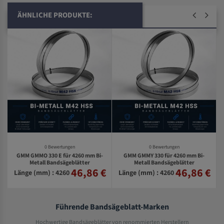
ÄHNLICHE PRODUKTE:
0 Bewertungen
0 Bewertungen
GMM GMMO 330 E für 4260 mm Bi-
GMM GMMY 330 für 4260 mm Bi-
Metall Bandsägeblätter
Metall Bandsägeblätter
46,86 €
46,86 €
€
Länge (mm) : 4260
Länge (mm) : 4260
Führende Bandsägeblatt-Marken
Hochwertige Bandsägeblätter von renommierten Herstellern