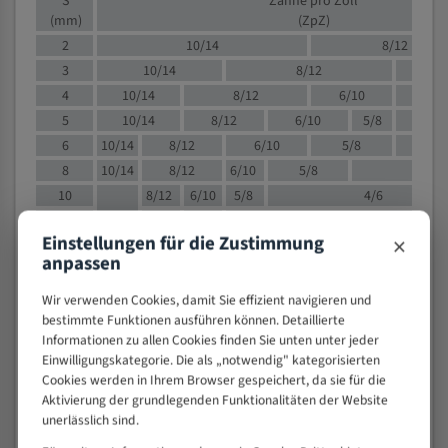
S
Zähne pro Zoll
(mm)
(ZpZ)
2
10/14
8/12
3
10/14
8/12
6/1
4
10/14
8/12
6/10
5/8
5
10/14
8/12
6/10
5/8
6
10/14
8/12
6/10
5/8
8
10/14
8/12
6/10
5/8
4/
10
8/12
6/10
5/8
4/6
12
8/12
6/10
4/6
×
Einstellungen für die Zustimmung
15
8/12
6/10
4/5
anpassen
20
4/6
4/5
30
4/5
4/5
Wir verwenden Cookies, damit Sie effizient navigieren und
bestimmte Funktionen ausführen können. Detaillierte
50
4/5
3/4
Informationen zu allen Cookies finden Sie unten unter jeder
80
3/4
Einwilligungskategorie. Die als „notwendig" kategorisierten
> 100
1,
Cookies werden in Ihrem Browser gespeichert, da sie für die
Aktivierung der grundlegenden Funktionalitäten der Website
VOLLMATERIAL
unerlässlich sind.
Zähne pro