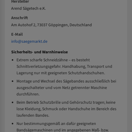
Hersteller
Arend Sägetech e.K.
Anschrift
Am Autohof 2, 73037 Göppingen, Deutschland
E-Mail
info@saegemarkt.de
Sicherheits- und Warnhinweise
Extrem scharfe Schneidzähne – es besteht
Schnittverletzungsgefahr. Handhabung, Transport und
Lagerung nur mit geeigneten Schutzhandschuhen.
Montage und Wechsel des Sägebandes ausschließlich bei
ausgeschalteter und vom Netz getrennter Maschine
durchführen.
Beim Betrieb Schutzbrille und Gehörschutz tragen; keine
lose Kleidung, Schmuck oder Handschuhe im Bereich des
laufenden Bandes.
Nur bestimmungsgemäß an dafür geeigneten
Bandsägemaschinen und im angegebenen Maß- bzw.