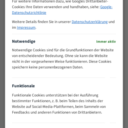
Für weitere Informationen dazu, wie Googles Drittanbieter-
M (mm)
Zoll (ZpZ)
)
Cookies Ihre Daten verwenden und handhaben, siehe:
Google-
>
Datenschutzrichtlinie
10/14
25
Weitere Details finden Sie in unserer
Datenschutzerklärung
und
15 - 40
8/12
im
Impressum
.
25 - 50
6/10
35 - 70
5/8
Notwendige
Immer aktiv
50 - 120
4/6
Notwendige Cookies sind für die Grundfunktionen der Website
80 - 180
3/4
von entscheidender Bedeutung. Ohne sie kann die Website
130 -
nicht in der vorgesehenen Weise funktionieren. Diese Cookies
2/3
350
speichern keine personenbezogenen Daten.
150 -
1,5/2
450
200 -
Funktionale
1,1/1,6
600
Funktionale Cookies unterstützen bei der Ausführung
> 500
0,75/1,25
bestimmter Funktionen, z. B. beim Teilen des Inhalts der
Website auf Social-Media-Plattformen, beim Sammeln von
Vorteile:
Feedbacks und anderen Funktionen von Drittanbietern.
Vielseitiges Bandsägeblatt für verschiedenste
Anwendungen