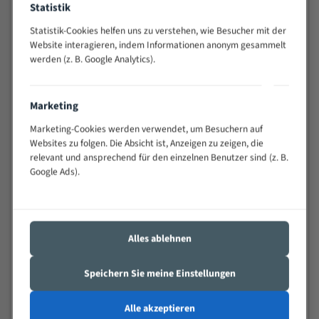
Statistik
Widerstandsfähig gegen Zahnbruch auch bei
schwierigen Werkstücken (Materialmischung,
Statistik-Cookies helfen uns zu verstehen, wie Besucher mit der
wechselnde Verbindungslängen)
Website interagieren, indem Informationen anonym gesammelt
werden (z. B. Google Analytics).
Sehr geringe Vibration
Äußerst verschleißfest
Marketing
Technische Beschreibung:
Marketing-Cookies werden verwendet, um Besuchern auf
Positiver Spanwinkel
Websites zu folgen. Die Absicht ist, Anzeigen zu zeigen, die
relevant und ansprechend für den einzelnen Benutzer sind (z. B.
Bandkörper aus hochlegiertem Federstahl
Google Ads).
Legierte HSS-beschichtete Zahnspitzen
Spezielle Zahngeometrie und Zahnteilung
Alles ablehnen
Materialien:
Stahl
Speichern Sie meine Einstellungen
Nichteisenmetalle
Alle akzeptieren
Speziell entwickelt für Profile / Rohre