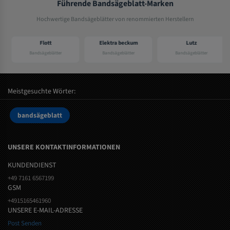
Führende Bandsägeblatt-Marken
Hochwertige Bandsägeblätter von renommierten Herstellern
Flott
Elektra beckum
Lutz
Bandsägeblätter
Bandsägeblätter
Bandsägeblätter
Meistgesuchte Wörter:
bandsägeblatt
UNSERE KONTAKTINFORMATIONEN
KUNDENDIENST
+49 7161 6567199
GSM
+4915165461960
UNSERE E-MAIL-ADRESSE
Post Senden