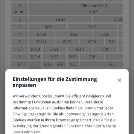
S
Zähne pro Zoll
(mm)
(ZpZ)
2
10/14
8/12
3
10/14
8/12
6/1
4
10/14
8/12
6/10
5/8
5
10/14
8/12
6/10
5/8
6
10/14
8/12
6/10
5/8
8
10/14
8/12
6/10
5/8
4/
10
8/12
6/10
5/8
4/6
12
8/12
6/10
4/6
×
Einstellungen für die Zustimmung
15
8/12
6/10
4/5
anpassen
20
4/6
4/5
30
4/5
4/5
Wir verwenden Cookies, damit Sie effizient navigieren und
50
4/5
3/4
bestimmte Funktionen ausführen können. Detaillierte
Informationen zu allen Cookies finden Sie unten unter jeder
80
3/4
Einwilligungskategorie. Die als „notwendig" kategorisierten
> 100
1,
Cookies werden in Ihrem Browser gespeichert, da sie für die
Aktivierung der grundlegenden Funktionalitäten der Website
VOLLMATERIAL
unerlässlich sind.