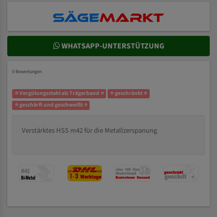
WHATSAPP-UNTERSTÜTZUNG
0 Bewertungen
⭐ Vergütungsstahl als Trägerband ⭐
⭐ geschränkt ⭐
⭐ geschärft und geschweißt ⭐
Verstärktes HSS m42 für die Metallzerspanung