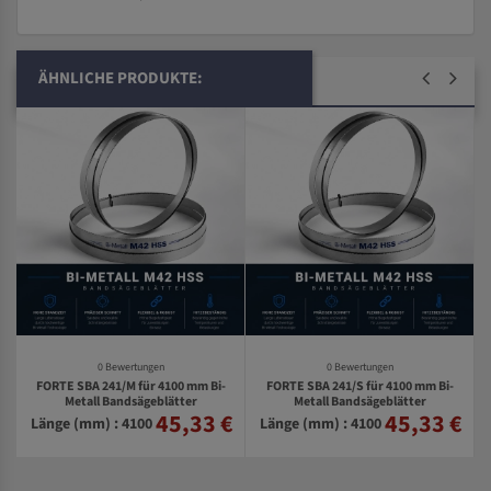
ÄHNLICHE PRODUKTE:
0 Bewertungen
0 Bewertungen
FORTE SBA 241/M für 4100 mm Bi-
FORTE SBA 241/S für 4100 mm Bi-
Metall Bandsägeblätter
Metall Bandsägeblätter
45,33 €
45,33 €
€
Länge (mm) : 4100
Länge (mm) : 4100