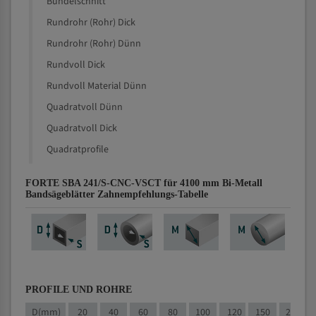
Bündelschnitt
Rundrohr (Rohr) Dick
Rundrohr (Rohr) Dünn
Rundvoll Dick
Rundvoll Material Dünn
Quadratvoll Dünn
Quadratvoll Dick
Quadratprofile
FORTE SBA 241/S-CNC-VSCT für 4100 mm Bi-Metall
Bandsägeblätter Zahnempfehlungs-Tabelle
PROFILE UND ROHRE
D(mm)
20
40
60
80
100
120
150
200