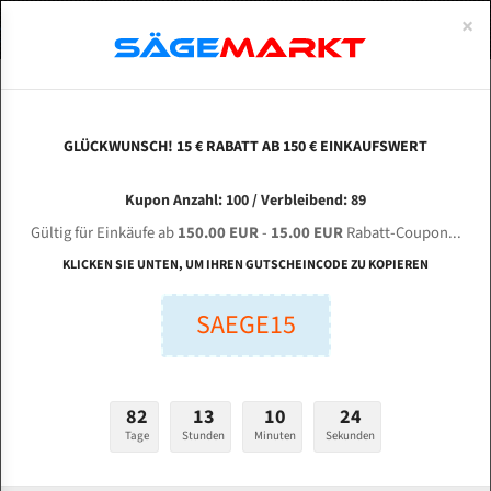
0
×
Spezialstahl Gehärtet
Uddeholm
Glatte
Eine Schneide, doppelte Fase
Spezialstahl
Standart
ÜBER UNS
DEUTSCH
Startseite
Bandsägeblätter Für Metall
Bi-Metal M42 (Standardgröße)
For
Uddeholm Gehärtet
Spezialstahl
Konvex
Zwei Schneiden, vierfache Fase
Uddeholm
gehärtete Zahnspitzen
ABOUTS
ENGLISH
GLÜCKWUNSCH! 15 € RABATT AB 150 € EINKAUFSWERT
Flexback
Gehärtete zahnspitzen
Konkav
Flexback Meterware
FORTE SBA 241/S-CNC-VSCT für 4100 mm Bi-
FRANCE
Kupon Anzahl: 100 / Verbleibend: 89
Dachzahnung
Bi-Metall Meterware
Metall Bandsägeblätter
Gültig für Einkäufe ab
150.00 EUR
-
15.00 EUR
Rabatt-Coupon...
Bandsägeblätter für Forte
Fleischerei Bandsägeblätter
KLICKEN SIE UNTEN, UM IHREN GUTSCHEINCODE ZU KOPIEREN
Bandmesser Glatt Meterware
SAEGE15
Länge (mm):
Bandmesser Dachzahnung Meterware
mm
Breite (mm):
Konkav Meterware
82
13
10
23
mm
Konvex Meterware
Tage
Stunden
Minuten
Sekunden
Stärken + Zahnteilung: