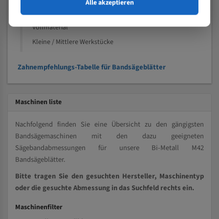
Alle akzeptieren
Speziell entwickelt für Profile / Rohre
Kleine und mittlere Profile / Kleine Durchmesser
Vollmaterial
Kleine / Mittlere Werkstücke
Zahnempfehlungs-Tabelle für Bandsägeblätter
Maschinen liste
Nachfolgend finden Sie eine Übersicht zu den gängigsten
Bandsägemaschinen mit den dazu geeigneten
Sägebandabmessungen für unsere Bi-Metall M42
Bandsägeblätter.
Bitte tragen Sie den gesuchten Hersteller, Maschinentyp
oder die gesuchte Abmessung in das Suchfeld rechts ein.
Maschinenfilter