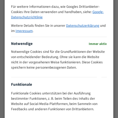
Zähne pro
M (mm)
Für weitere Informationen dazu, wie Googles Drittanbieter-
Zoll (ZpZ)
)
Cookies Ihre Daten verwenden und handhaben, siehe:
Google-
>
Datenschutzrichtlinie
10/14
25
Weitere Details finden Sie in unserer
Datenschutzerklärung
und
15 - 40
8/12
im
Impressum
.
25 - 50
6/10
35 - 70
5/8
Notwendige
Immer aktiv
50 - 120
4/6
Notwendige Cookies sind für die Grundfunktionen der Website
80 - 180
3/4
von entscheidender Bedeutung. Ohne sie kann die Website
130 -
nicht in der vorgesehenen Weise funktionieren. Diese Cookies
2/3
350
speichern keine personenbezogenen Daten.
150 -
1,5/2
450
200 -
Funktionale
1,1/1,6
600
Funktionale Cookies unterstützen bei der Ausführung
> 500
0,75/1,25
bestimmter Funktionen, z. B. beim Teilen des Inhalts der
Website auf Social-Media-Plattformen, beim Sammeln von
Vorteile:
Feedbacks und anderen Funktionen von Drittanbietern.
Vielseitiges Bandsägeblatt für verschiedenste