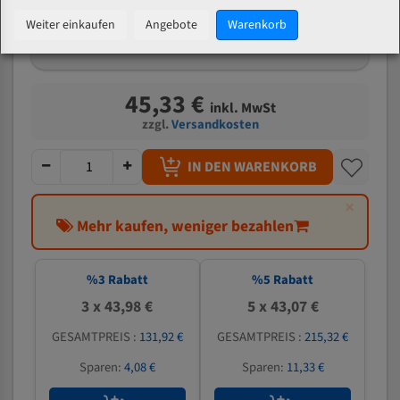
mm
Weiter einkaufen
Angebote
Warenkorb
Welche Zahn soll ich wählen?
45,33 €
inkl. MwSt
zzgl.
Versandkosten
IN DEN WARENKORB
×
Mehr kaufen, weniger bezahlen
%
3
Rabatt
%
5
Rabatt
3 x 43,98 €
5 x 43,07 €
GESAMTPREIS :
131,92 €
GESAMTPREIS :
215,32 €
Sparen:
4,08 €
Sparen:
11,33 €