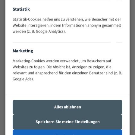
Anwendungen
Statistik
Widerstandsfähig gegen Zahnbruch auch bei
schwierigen Werkstücken (Materialmischung,
Statistik-Cookies helfen uns zu verstehen, wie Besucher mit der
wechselnde Verbindungslängen)
Website interagieren, indem Informationen anonym gesammelt
werden (z. B. Google Analytics).
Sehr geringe Vibration
Äußerst verschleißfest
Marketing
Technische Beschreibung:
Marketing-Cookies werden verwendet, um Besuchern auf
Positiver Spanwinkel
Websites zu folgen. Die Absicht ist, Anzeigen zu zeigen, die
relevant und ansprechend für den einzelnen Benutzer sind (z. B.
Bandkörper aus hochlegiertem Federstahl
Google Ads).
Legierte HSS-beschichtete Zahnspitzen
Spezielle Zahngeometrie und Zahnteilung
Alles ablehnen
Materialien:
Stahl
Speichern Sie meine Einstellungen
Nichteisenmetalle