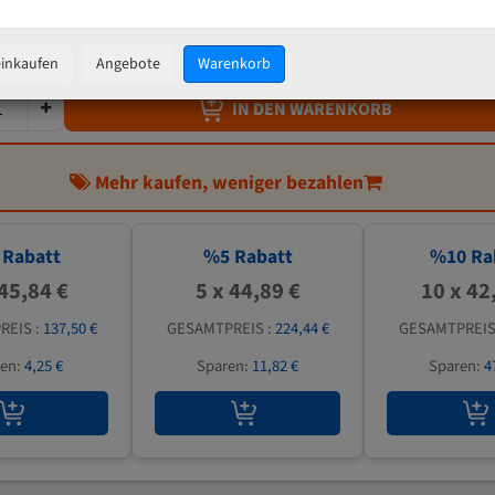
47,25 €
inkl. MwSt
zzgl.
Versandkosten
einkaufen
Angebote
Warenkorb
IN DEN WARENKORB
Mehr kaufen, weniger bezahlen
Rabatt
%
5
Rabatt
%
10
Ra
 45,84 €
5 x 44,89 €
10 x 42
REIS :
137,50 €
GESAMTPREIS :
224,44 €
GESAMTPREIS
ren:
4,25 €
Sparen:
11,82 €
Sparen:
4