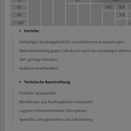
30
4/5
4/5
50
4/5
3/4
80
3/4
> 100
1
Vorteile:
Vielseitiges Bandsägeblatt für verschiedenste Anwendungen
Widerstandsfähig gegen Zahnbruch auch bei schwierigen Werks
Sehr geringe Vibration
Äußerst verschleißfest
Technische Beschreibung:
Positiver Spanwinkel
Bandkörper aus hochlegiertem Federstahl
Legierte HSS-beschichtete Zahnspitzen
Spezielle Zahngeometrie und Zahnteilung