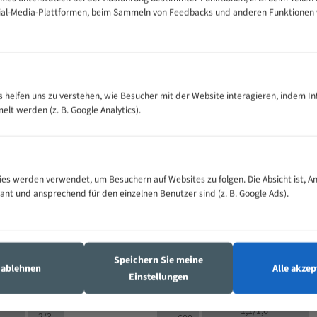
cial-Media-Plattformen, beim Sammeln von Feedbacks und anderen Funktionen
VOLLMATERIAL
Zähne pro
300
500
es helfen uns zu verstehen, wie Besucher mit der Website interagieren, indem I
M (mm)
Zoll (ZpZ)
)
t werden (z. B. Google Analytics).
>
10/14
25
5/8
15 - 40
8/12
0
5/8
25 - 50
6/10
8
4/6
es werden verwendet, um Besuchern auf Websites zu folgen. Die Absicht ist, A
35 - 70
5/8
4/6
vant und ansprechend für den einzelnen Benutzer sind (z. B. Google Ads).
50 - 120
4/6
4/6
80 - 180
3/4
6
130 -
4/5
2/3
350
Speichern Sie meine
4/5
s ablehnen
Alle akzep
150 -
Einstellungen
1,5/2
4/5
450
3/4
200 -
1,1/1,6