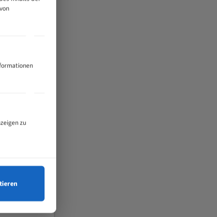
 von
nformationen
nzeigen zu
tieren