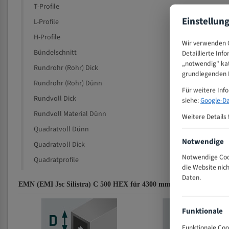
T-Profile
Einstellun
L-Profile
H-Profile
Wir verwenden C
Bündelschnitt
Detaillierte Inf
„notwendig" kat
Rundrohr (Rohr) Dick
grundlegenden F
Rundrohr (Rohr) Dünn
Für weitere Inf
Rundvoll Dick
siehe:
Google-Da
Rundvoll Material Dünn
Weitere Details 
Quadratvoll Dünn
Notwendige
Quadratvoll Dick
Notwendige Cook
Quadratprofile
die Website nic
Daten.
EMN (EMI Jsc Silistra) C 500 HEX für 4300 mm Bi-Metall Bandsäg
Funktionale
Funktionale Coo