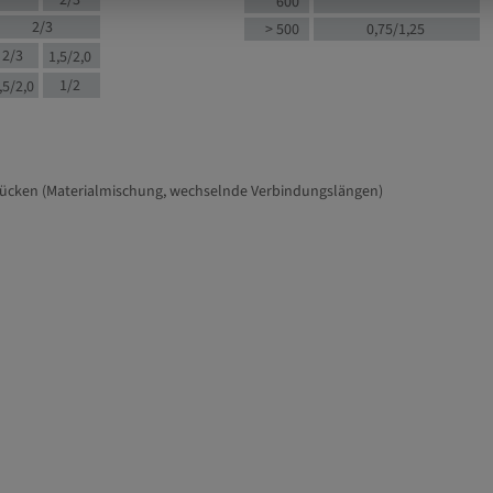
2/3
600
2/3
> 500
0,75/1,25
2/3
1,5/2,0
1/2
,5/2,0
tücken (Materialmischung, wechselnde Verbindungslängen)