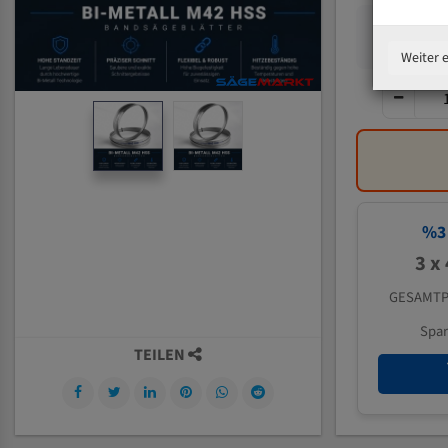
Weiter 
%
3
3 x
GESAMTP
Spa
TEILEN