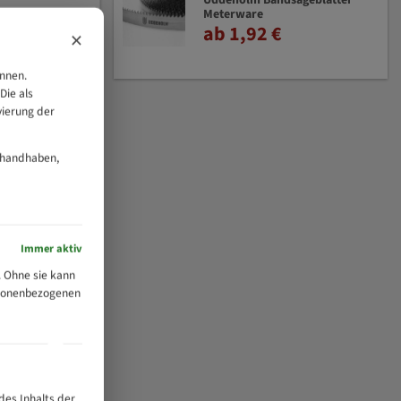
Uddeholm Bandsägeblätter
Meterware
ab 1,92 €
×
önnen.
Die als
vierung der
 handhaben,
Immer aktiv
 Ohne sie kann
ersonenbezogenen
des Inhalts der