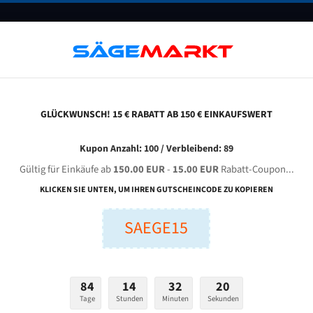
UNTERNEHMEN
FAQ
GUTSCHEINE
BLOG
KONTAKT
GLÜCKWUNSCH! 15 € RABATT AB 150 € EINKAUFSWERT
mn (Emi Jsc Silistra) C 500 Hex Für 4300 Mm Bi-Metall Bandsägeblätter
Kupon Anzahl: 100 / Verbleibend: 89
Gültig für Einkäufe ab
150.00 EUR
-
15.00 EUR
Rabatt-Coupon...
I Jsc Silistra) C 500 HEX für 4300 mm Bi-Metall Bandsäg
KLICKEN SIE UNTEN, UM IHREN GUTSCHEINCODE ZU KOPIEREN
SAEGE15
nge (mm):
Breite (mm):
Stärken + Zah
mm
mm
Welche Zahn soll 
84
14
32
19
Tage
Stunden
Minuten
Sekunden