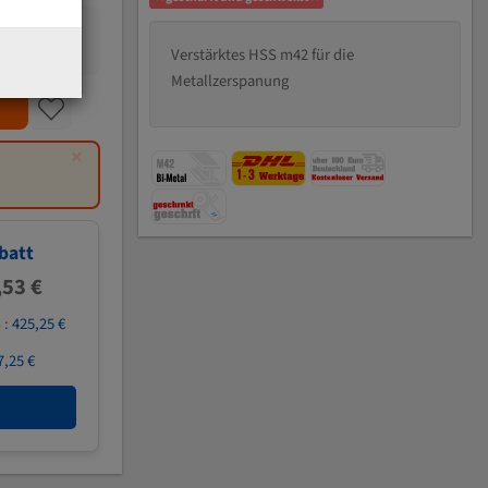
Verstärktes HSS m42 für die
Metallzerspanung
×
batt
,53 €
 :
425,25 €
7,25 €