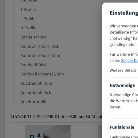
U-Profile
T-Profile
Einstellun
L-Profile
Wir verwenden C
H-Profile
Detaillierte Inf
Bündelschnitt
„notwendig" kat
grundlegenden F
Rundrohr (Rohr) Dick
Für weitere Inf
Rundrohr (Rohr) Dünn
siehe:
Google-Da
Rundvoll Dick
Weitere Details 
Rundvoll Material Dünn
Quadratvoll Dünn
Notwendige
Quadratvoll Dick
Notwendige Cook
die Website nic
Quadratprofile
Daten.
DANOBAT CPIs 54/40 DI für 5920 mm Bi-Metall Bandsägeblätter 
Funktionale
Funktionale Coo