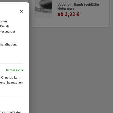
Uddeholm Bandsägeblätter
Meterware
×
ab 1,92 €
önnen.
Die als
vierung der
 handhaben,
Immer aktiv
 Ohne sie kann
ersonenbezogenen
des Inhalts der