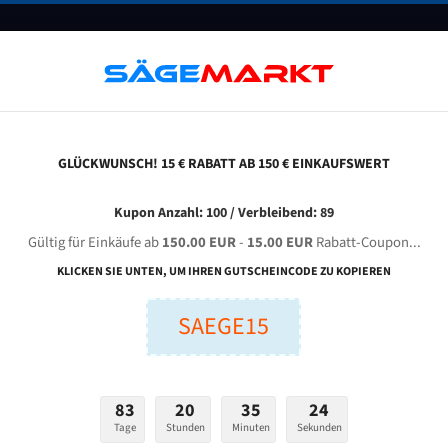
UNTERNEHMEN
FAQ
GUTSCHEINE
BLOG
KONTAKT
GLÜCKWUNSCH! 15 € RABATT AB 150 € EINKAUFSWERT
anobat Cpis 54/40 Di Für 5920 Mm Bi-Metall Bandsägeblätter
Kupon Anzahl: 100 / Verbleibend: 89
Gültig für Einkäufe ab
150.00 EUR
-
15.00 EUR
Rabatt-Coupon...
NOBAT CPIs 54/40 DI für 5920 mm Bi-Metall Bandsägeblät
KLICKEN SIE UNTEN, UM IHREN GUTSCHEINCODE ZU KOPIEREN
Bandsägeblätter für Danobat
SAEGE15
nge (mm):
Breite (mm):
Stärken + Zah
mm
mm
83
20
35
23
Welche Zahn soll 
Tage
Stunden
Minuten
Sekunden