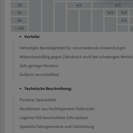
30
4/5
4/5
50
4/5
3/4
80
3/4
> 100
1
Vorteile:
Vielseitiges Bandsägeblatt für verschiedenste Anwendungen
Widerstandsfähig gegen Zahnbruch auch bei schwierigen Werks
Sehr geringe Vibration
Äußerst verschleißfest
Technische Beschreibung:
Positiver Spanwinkel
Bandkörper aus hochlegiertem Federstahl
Legierte HSS-beschichtete Zahnspitzen
Spezielle Zahngeometrie und Zahnteilung