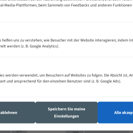
cial-Media-Plattformen, beim Sammeln von Feedbacks und anderen Funktionen
VOLLMATERIAL
es helfen uns zu verstehen, wie Besucher mit der Website interagieren, indem I
Zähne pro
300
500
M (mm)
t werden (z. B. Google Analytics).
Zoll (ZpZ)
)
>
10/14
25
5/8
15 - 40
8/12
0
5/8
es werden verwendet, um Besuchern auf Websites zu folgen. Die Absicht ist, A
25 - 50
6/10
8
4/6
vant und ansprechend für den einzelnen Benutzer sind (z. B. Google Ads).
35 - 70
5/8
4/6
50 - 120
4/6
4/6
80 - 180
3/4
6
130 -
4/5
Speichern Sie meine
2/3
350
s ablehnen
Alle akzep
Einstellungen
4/5
150 -
1,5/2
4/5
450
3/4