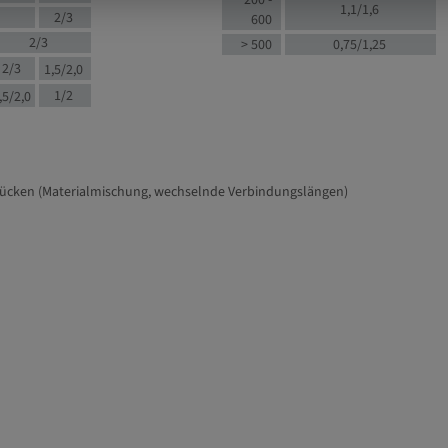
200 -
1,1/1,6
2/3
600
2/3
> 500
0,75/1,25
2/3
1,5/2,0
1/2
,5/2,0
tücken (Materialmischung, wechselnde Verbindungslängen)