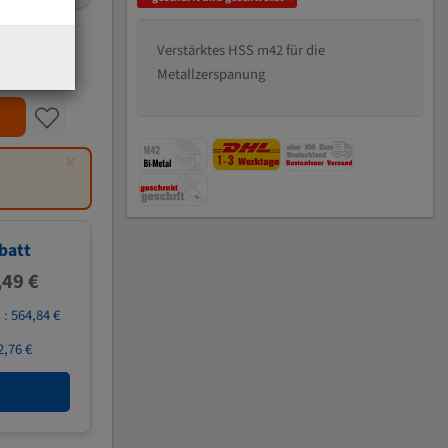
Verstärktes HSS m42 für die
Metallzerspanung
×
batt
,49 €
 :
564,84 €
2,76 €