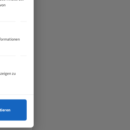
 von
nformationen
nzeigen zu
tieren