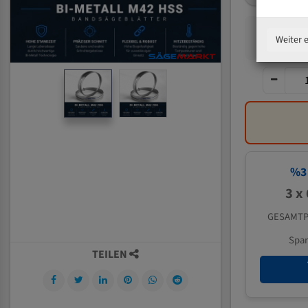
Weiter 
%
3
3 x
GESAMTP
Spa
TEILEN