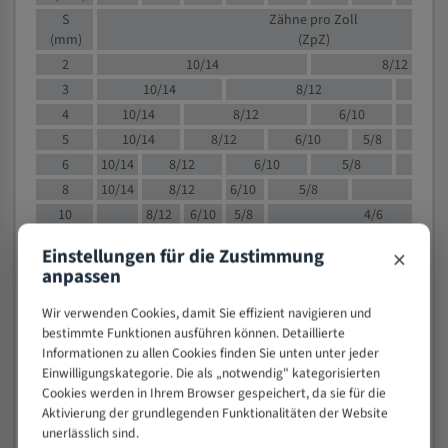
S
Zähne pro Zoll
(mm)
(ZpZ)
2
10/14
8/12
3
10/14
8/12
6/1
4
10/14
8/12
6/10
5/8
5
10/14
8/12
6/10
5/8
6
10/14
8/12
6/10
5/8
8
10/14
8/12
6/10
5/8
4/
10
8/12
6/10
5/8
4/6
12
8/12
6/10
4/6
×
Einstellungen für die Zustimmung
15
8/12
6/10
4/5
anpassen
20
4/6
4/5
Wir verwenden Cookies, damit Sie effizient navigieren und
30
4/5
4/5
bestimmte Funktionen ausführen können. Detaillierte
50
4/5
3/4
Informationen zu allen Cookies finden Sie unten unter jeder
80
3/4
Einwilligungskategorie. Die als „notwendig" kategorisierten
> 100
Cookies werden in Ihrem Browser gespeichert, da sie für die
1,
Aktivierung der grundlegenden Funktionalitäten der Website
unerlässlich sind.
VOLLMATERIAL