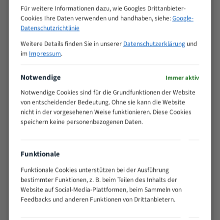
Zähne pro
Für weitere Informationen dazu, wie Googles Drittanbieter-
M (mm)
Zoll (ZpZ)
)
Cookies Ihre Daten verwenden und handhaben, siehe:
Google-
Datenschutzrichtlinie
>
10/14
25
Weitere Details finden Sie in unserer
Datenschutzerklärung
und
15 - 40
8/12
im
Impressum
.
25 - 50
6/10
35 - 70
5/8
Notwendige
Immer aktiv
50 - 120
4/6
Notwendige Cookies sind für die Grundfunktionen der Website
80 - 180
3/4
von entscheidender Bedeutung. Ohne sie kann die Website
130 -
nicht in der vorgesehenen Weise funktionieren. Diese Cookies
2/3
350
speichern keine personenbezogenen Daten.
150 -
1,5/2
450
Funktionale
200 -
1,1/1,6
600
Funktionale Cookies unterstützen bei der Ausführung
> 500
0,75/1,25
bestimmter Funktionen, z. B. beim Teilen des Inhalts der
Website auf Social-Media-Plattformen, beim Sammeln von
Vorteile:
Feedbacks und anderen Funktionen von Drittanbietern.
Vielseitiges Bandsägeblatt für verschiedenste