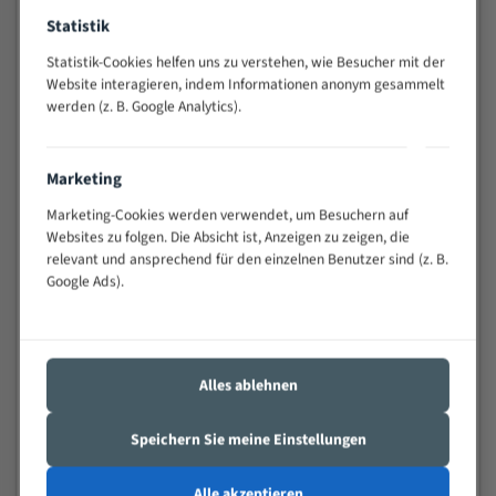
Anwendungen
Statistik
Widerstandsfähig gegen Zahnbruch auch bei
schwierigen Werkstücken (Materialmischung,
Statistik-Cookies helfen uns zu verstehen, wie Besucher mit der
wechselnde Verbindungslängen)
Website interagieren, indem Informationen anonym gesammelt
werden (z. B. Google Analytics).
Sehr geringe Vibration
Äußerst verschleißfest
Marketing
Technische Beschreibung:
Marketing-Cookies werden verwendet, um Besuchern auf
Websites zu folgen. Die Absicht ist, Anzeigen zu zeigen, die
Positiver Spanwinkel
relevant und ansprechend für den einzelnen Benutzer sind (z. B.
Bandkörper aus hochlegiertem Federstahl
Google Ads).
Legierte HSS-beschichtete Zahnspitzen
Spezielle Zahngeometrie und Zahnteilung
Alles ablehnen
Materialien:
Stahl
Speichern Sie meine Einstellungen
Nichteisenmetalle
Alle akzeptieren