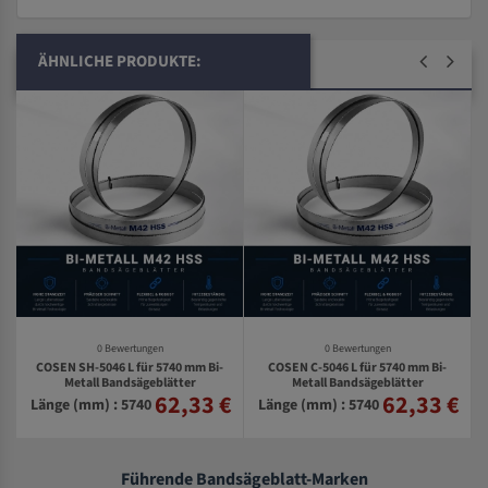
ÄHNLICHE PRODUKTE:
0 Bewertungen
0 Bewertungen
COSEN SH-5046 L für 5740 mm Bi-
COSEN C-5046 L für 5740 mm Bi-
Metall Bandsägeblätter
Metall Bandsägeblätter
62,33 €
62,33 €
€
Länge (mm) : 5740
Länge (mm) : 5740
Führende Bandsägeblatt-Marken