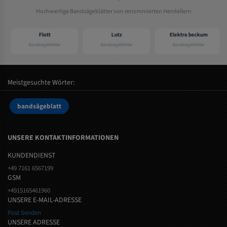
Hochwertige Bandsägeblätter von renommierten Herstellern
Flott
Lutz
Elektra beckum
Bandsägeblätter
Bandsägeblätter
Bandsägeblätter
Meistgesuchte Wörter:
bandsägeblatt
UNSERE KONTAKTINFORMATIONEN
KUNDENDIENST
+49 7161 6567199
GSM
+4915165461960
UNSERE E-MAIL-ADRESSE
Post Senden
UNSERE ADRESSE