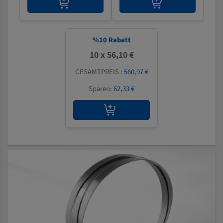
%
10
Rabatt
10 x 56,10 €
GESAMTPREIS :
560,97 €
Sparen:
62,33 €