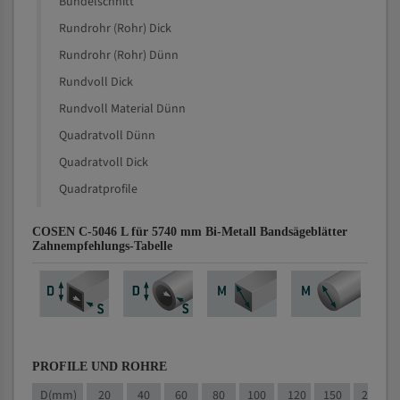
Bündelschnitt
Rundrohr (Rohr) Dick
Rundrohr (Rohr) Dünn
Rundvoll Dick
Rundvoll Material Dünn
Quadratvoll Dünn
Quadratvoll Dick
Quadratprofile
COSEN C-5046 L für 5740 mm Bi-Metall Bandsägeblätter
Zahnempfehlungs-Tabelle
PROFILE UND ROHRE
D(mm)
20
40
60
80
100
120
150
200