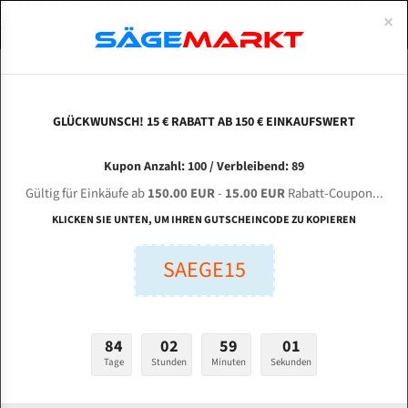
0
×
Spezialstahl Gehärtet
Uddeholm
Glatte
Eine Schneide, doppelte Fase
Spezialstahl
Standart
ÜBER UNS
DEUTSCH
Startseite
Bandsägeblätter Für Metall
Bi-Metal M42 (Standardgröße)
Cos
Uddeholm Gehärtet
Spezialstahl
Konvex
Zwei Schneiden, vierfache Fase
Uddeholm
gehärtete Zahnspitzen
ABOUTS
ENGLISH
GLÜCKWUNSCH! 15 € RABATT AB 150 € EINKAUFSWERT
Flexback
Gehärtete zahnspitzen
Konkav
Flexback Meterware
COSEN C-5046 L für 5740 mm Bi-Metall
FRANCE
Kupon Anzahl: 100 / Verbleibend: 89
Dachzahnung
Bi-Metall Meterware
Bandsägeblätter
Gültig für Einkäufe ab
150.00 EUR
-
15.00 EUR
Rabatt-Coupon...
Bandsägeblätter für Cosen
Fleischerei Bandsägeblätter
KLICKEN SIE UNTEN, UM IHREN GUTSCHEINCODE ZU KOPIEREN
Bandmesser Glatt Meterware
SAEGE15
Länge (mm):
Bandmesser Dachzahnung Meterware
mm
Breite (mm):
Konkav Meterware
84
02
59
00
mm
Konvex Meterware
Tage
Stunden
Minuten
Sekunden
Stärken + Zahnteilung: