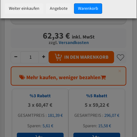
mm
Weiter einkaufen
Angebote
Warenkorb
Welche Zahn soll ich wählen?
62,33 €
inkl. MwSt
zzgl.
Versandkosten
IN DEN WARENKORB
×
Mehr kaufen, weniger bezahlen
%
3
Rabatt
%
5
Rabatt
3 x 60,47 €
5 x 59,22 €
GESAMTPREIS :
181,39 €
GESAMTPREIS :
296,07 €
Sparen:
5,61 €
Sparen:
15,58 €