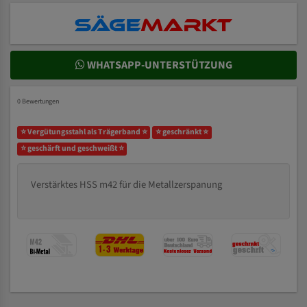
WHATSAPP-UNTERSTÜTZUNG
0 Bewertungen
⭐ Vergütungsstahl als Trägerband ⭐
⭐ geschränkt ⭐
⭐ geschärft und geschweißt ⭐
Verstärktes HSS m42 für die Metallzerspanung