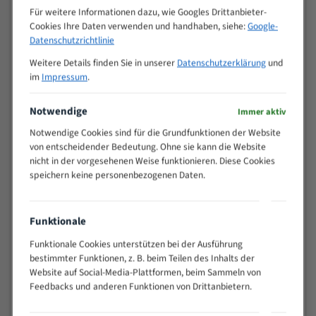
Zähne pro
Für weitere Informationen dazu, wie Googles Drittanbieter-
M (mm)
Zoll (ZpZ)
)
Cookies Ihre Daten verwenden und handhaben, siehe:
Google-
Datenschutzrichtlinie
>
10/14
25
Weitere Details finden Sie in unserer
Datenschutzerklärung
und
15 - 40
8/12
im
Impressum
.
25 - 50
6/10
35 - 70
5/8
Notwendige
Immer aktiv
50 - 120
4/6
Notwendige Cookies sind für die Grundfunktionen der Website
80 - 180
3/4
von entscheidender Bedeutung. Ohne sie kann die Website
130 -
nicht in der vorgesehenen Weise funktionieren. Diese Cookies
2/3
350
speichern keine personenbezogenen Daten.
150 -
1,5/2
450
Funktionale
200 -
1,1/1,6
600
Funktionale Cookies unterstützen bei der Ausführung
> 500
0,75/1,25
bestimmter Funktionen, z. B. beim Teilen des Inhalts der
Website auf Social-Media-Plattformen, beim Sammeln von
Vorteile:
Feedbacks und anderen Funktionen von Drittanbietern.
Vielseitiges Bandsägeblatt für verschiedenste