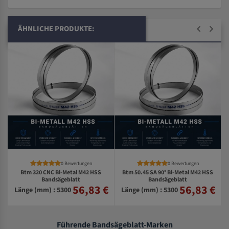
ÄHNLICHE PRODUKTE:
0 Bewertungen
0 Bewertungen
Btm 320 CNC Bi-Metal M42 HSS
Btm 50.45 SA 90° Bi-Metal M42 HSS
S
Bandsägeblatt
Bandsägeblatt
56,83 €
56,83 €
€
Länge (mm) : 5300
Länge (mm) : 5300
Führende Bandsägeblatt-Marken