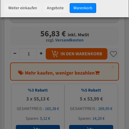
mm
Weiter einkaufen
Angebote
Warenkorb
Welche Zahn soll ich wählen?
56,83 €
inkl. MwSt
zzgl.
Versandkosten
IN DEN WARENKORB
×
Mehr kaufen, weniger bezahlen
%
3
Rabatt
%
5
Rabatt
3 x 55,13 €
5 x 53,99 €
GESAMTPREIS :
165,38 €
GESAMTPREIS :
269,95 €
Sparen:
5,12 €
Sparen:
14,20 €