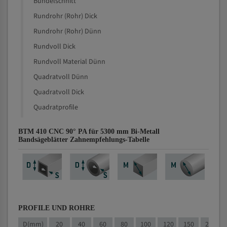
Bündelschnitt
Rundrohr (Rohr) Dick
Rundrohr (Rohr) Dünn
Rundvoll Dick
Rundvoll Material Dünn
Quadratvoll Dünn
Quadratvoll Dick
Quadratprofile
BTM 410 CNC 90° PA für 5300 mm Bi-Metall
Bandsägeblätter Zahnempfehlungs-Tabelle
PROFILE UND ROHRE
D(mm)
20
40
60
80
100
120
150
200