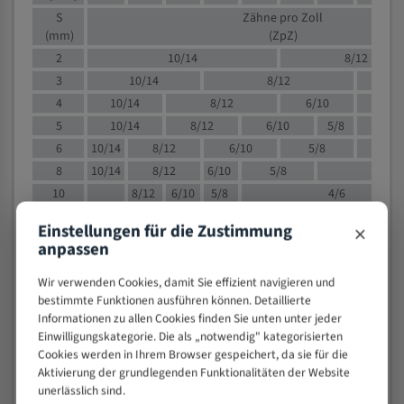
S
Zähne pro Zoll
(mm)
(ZpZ)
2
10/14
8/12
3
10/14
8/12
6/1
4
10/14
8/12
6/10
5/8
5
10/14
8/12
6/10
5/8
6
10/14
8/12
6/10
5/8
8
10/14
8/12
6/10
5/8
4/
10
8/12
6/10
5/8
4/6
12
8/12
6/10
4/6
×
Einstellungen für die Zustimmung
15
8/12
6/10
4/5
anpassen
20
4/6
4/5
Wir verwenden Cookies, damit Sie effizient navigieren und
30
4/5
4/5
bestimmte Funktionen ausführen können. Detaillierte
50
4/5
3/4
Informationen zu allen Cookies finden Sie unten unter jeder
80
3/4
Einwilligungskategorie. Die als „notwendig" kategorisierten
> 100
Cookies werden in Ihrem Browser gespeichert, da sie für die
1,
Aktivierung der grundlegenden Funktionalitäten der Website
unerlässlich sind.
VOLLMATERIAL