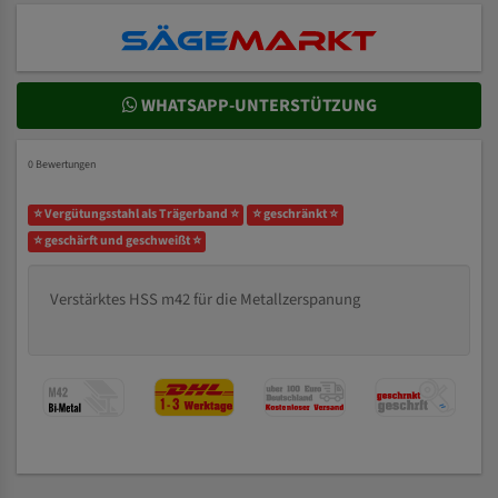
WHATSAPP-UNTERSTÜTZUNG
0 Bewertungen
⭐ Vergütungsstahl als Trägerband ⭐
⭐ geschränkt ⭐
⭐ geschärft und geschweißt ⭐
Verstärktes HSS m42 für die Metallzerspanung