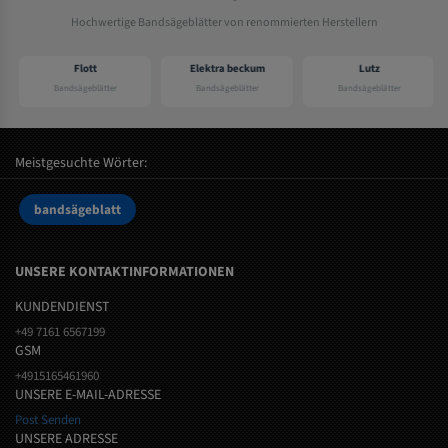
Hochwertige Bandsägeblätter von renommierten Herstellern
Flott
Elektra beckum
Lutz
Bandsägeblätter
Bandsägeblätter
Bandsägeblätter
Meistgesuchte Wörter:
bandsägeblatt
UNSERE KONTAKTINFORMATIONEN
KUNDENDIENST
+49 7161 6567199
GSM
+4915165461960
UNSERE E-MAIL-ADRESSE
Post Senden
UNSERE ADRESSE