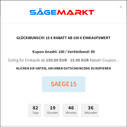
0
×
Spezialstahl Gehärtet
Uddeholm
Glatte
Eine Schneide, doppelte Fase
Spezialstahl
Standart
ÜBER UNS
DEUTSCH
Startseite
Bandsägeblätter Für Metall
Bi-Metal M42 (Standardgröße)
Btm
Uddeholm Gehärtet
Spezialstahl
Konvex
Zwei Schneiden, vierfache Fase
Uddeholm
gehärtete Zahnspitzen
ABOUTS
ENGLISH
GLÜCKWUNSCH! 15 € RABATT AB 150 € EINKAUFSWERT
Flexback
Gehärtete zahnspitzen
Konkav
Flexback Meterware
BTM 410 CNC 90° PA für 5300 mm Bi-Metall
FRANCE
Kupon Anzahl: 100 / Verbleibend: 89
Dachzahnung
Bi-Metall Meterware
Bandsägeblätter
Gültig für Einkäufe ab
150.00 EUR
-
15.00 EUR
Rabatt-Coupon...
Bandsägeblätter für Btm
Fleischerei Bandsägeblätter
KLICKEN SIE UNTEN, UM IHREN GUTSCHEINCODE ZU KOPIEREN
Bandmesser Glatt Meterware
SAEGE15
Länge (mm):
Bandmesser Dachzahnung Meterware
mm
Breite (mm):
Konkav Meterware
82
19
46
35
mm
Konvex Meterware
Tage
Stunden
Minuten
Sekunden
Stärken + Zahnteilung: