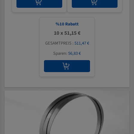
%
10
Rabatt
10 x 51,15 €
GESAMTPREIS :
511,47 €
Sparen:
56,83 €