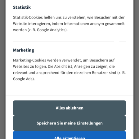
Anwendungen
Statistik
Widerstandsfähig gegen Zahnbruch auch bei
schwierigen Werkstücken (Materialmischung,
Statistik-Cookies helfen uns zu verstehen, wie Besucher mit der
wechselnde Verbindungslängen)
Website interagieren, indem Informationen anonym gesammelt
werden (z. B. Google Analytics).
Sehr geringe Vibration
Äußerst verschleißfest
Marketing
Technische Beschreibung:
Marketing-Cookies werden verwendet, um Besuchern auf
Websites zu folgen. Die Absicht ist, Anzeigen zu zeigen, die
Positiver Spanwinkel
relevant und ansprechend für den einzelnen Benutzer sind (z. B.
Bandkörper aus hochlegiertem Federstahl
Google Ads).
Legierte HSS-beschichtete Zahnspitzen
Spezielle Zahngeometrie und Zahnteilung
Alles ablehnen
Materialien:
Stahl
Speichern Sie meine Einstellungen
Nichteisenmetalle
Alle akzeptieren