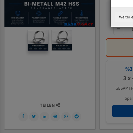
Weiter 
%
3
3 x
GESAMTP
Spa
TEILEN