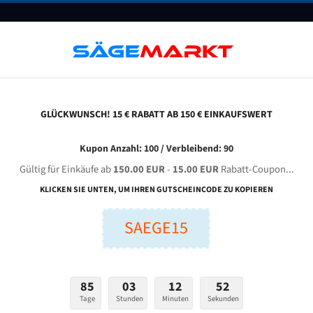
UNTERNEHMEN
FAQ
GUTSCHEINE
BLOG
KONTAKT
GLÜCKWUNSCH! 15 € RABATT AB 150 € EINKAUFSWERT
erg & Schmid Gbs 310/400 Va-I Mps Für 4020 Mm Bi-Metall Bandsägeblätter
Kupon Anzahl: 100 / Verbleibend: 90
Gültig für Einkäufe ab
150.00 EUR
-
15.00 EUR
Rabatt-Coupon...
HMID GBS 310/400 VA-I MPS für 4020 mm Bi-Metall Bands
KLICKEN SIE UNTEN, UM IHREN GUTSCHEINCODE ZU KOPIEREN
SAEGE15
nge (mm):
Breite (mm):
Stärken + Zah
mm
mm
Welche Zahn soll 
85
03
12
51
Tage
Stunden
Minuten
Sekunden