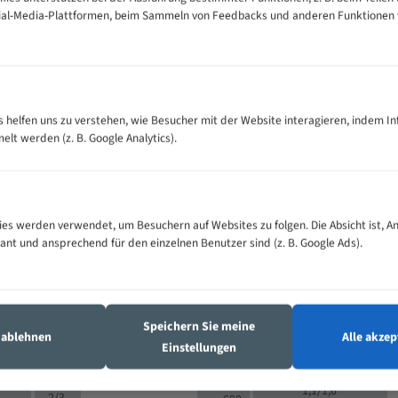
cial-Media-Plattformen, beim Sammeln von Feedbacks und anderen Funktionen
VOLLMATERIAL
Zähne pro
300
500
es helfen uns zu verstehen, wie Besucher mit der Website interagieren, indem I
M (mm)
Zoll (ZpZ)
)
t werden (z. B. Google Analytics).
>
10/14
25
5/8
15 - 40
8/12
0
5/8
25 - 50
6/10
8
4/6
es werden verwendet, um Besuchern auf Websites zu folgen. Die Absicht ist, A
35 - 70
5/8
4/6
vant und ansprechend für den einzelnen Benutzer sind (z. B. Google Ads).
50 - 120
4/6
4/6
80 - 180
3/4
6
130 -
4/5
2/3
350
Speichern Sie meine
4/5
s ablehnen
Alle akzep
150 -
Einstellungen
1,5/2
4/5
450
3/4
200 -
1,1/1,6