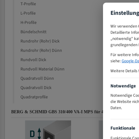
T-Profile
Einstellun
L-Profile
H-Profile
Wir verwenden C
Bündelschnitt
Detaillierte Inf
„notwendig" kat
Rundrohr (Rohr) Dick
grundlegenden F
Rundrohr (Rohr) Dünn
Für weitere Inf
Rundvoll Dick
siehe:
Google-Da
Rundvoll Material Dünn
Weitere Details 
Quadratvoll Dünn
Notwendige
Quadratvoll Dick
Notwendige Cook
Quadratprofile
die Website nic
Daten.
BERG & SCHMID GBS 310/400 VA-I MPS für 4020 mm Bi-Metall B
Funktionale
Funktionale Coo