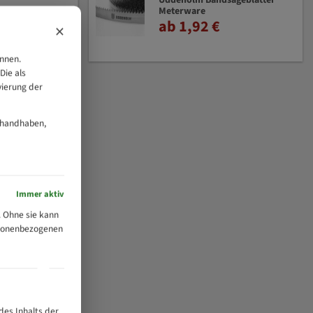
Uddeholm Bandsägeblätter
Meterware
ab 1,92 €
×
önnen.
Die als
vierung der
 handhaben,
Immer aktiv
 Ohne sie kann
ersonenbezogenen
des Inhalts der