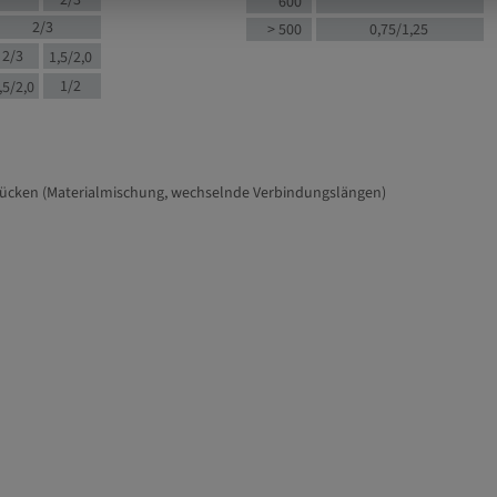
2/3
600
2/3
> 500
0,75/1,25
2/3
1,5/2,0
1/2
,5/2,0
tücken (Materialmischung, wechselnde Verbindungslängen)