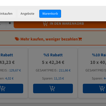
44,56 €
inkl. MwSt
zzgl.
Versandkosten
einkaufen
Angebote
Warenkorb
IN DEN WARENKORB
Mehr kaufen, weniger bezahlen
Rabatt
%
5
Rabatt
%
10
Ra
 43,23 €
5 x 42,34 €
10 x 40
REIS :
129,67 €
GESAMTPREIS :
211,66 €
GESAMTPREIS
ren:
4,02 €
Sparen:
11,15 €
Sparen:
4