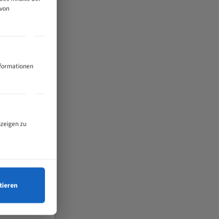
 von
nformationen
nzeigen zu
tieren