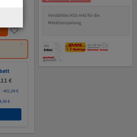
Verstärktes HSS m42 für die
Metallzerspanung
×
batt
,11 €
 :
401,04 €
4,56 €