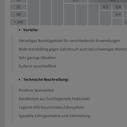
30
4/5
4/5
50
4/5
3/4
80
3/4
> 100
1
Vorteile:
Vielseitiges Bandsägeblatt für verschiedenste Anwendungen
Widerstandsfähig gegen Zahnbruch auch bei schwierigen Werks
Sehr geringe Vibration
Äußerst verschleißfest
Technische Beschreibung:
Positiver Spanwinkel
Bandkörper aus hochlegiertem Federstahl
Legierte HSS-beschichtete Zahnspitzen
Spezielle Zahngeometrie und Zahnteilung