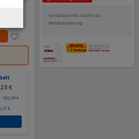
Verstärktes HSS m42 für die
Metallzerspanung
×
batt
,23 €
 :
552,24 €
1,37 €