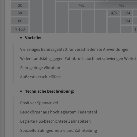
30
4/5
4/5
50
4/5
3/4
80
3/4
> 100
1
Vorteile:
Vielseitiges Bandsägeblatt für verschiedenste Anwendungen
Widerstandsfähig gegen Zahnbruch auch bei schwierigen Werks
Sehr geringe Vibration
Äußerst verschleißfest
Technische Beschreibung:
Positiver Spanwinkel
Bandkörper aus hochlegiertem Federstahl
Legierte HSS-beschichtete Zahnspitzen
Spezielle Zahngeometrie und Zahnteilung