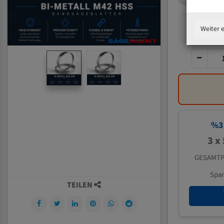
Weiter 
%
3
3 x
GESAMTP
Spa
TEILEN