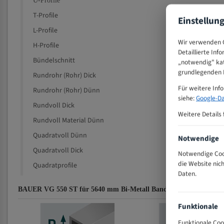
U-Profile
T-Profile
Einstellun
L-Profile
Wir verwenden C
H-Profile
Detaillierte Inf
Bündelschnitt
„notwendig" kat
grundlegenden F
Rundrohr (Rohr) Dick
Für weitere Inf
Rundrohr (Rohr) Dünn
siehe:
Google-Da
Rundvoll Dick
Weitere Details 
Rundvoll Material Dünn
Quadratvoll Dünn
Notwendige
Quadratvoll Dick
Notwendige Cook
die Website nic
Quadratprofile
Daten.
BAUER VG 550 ST für 5640 mm Bi-Metall Bandsägeblätter Zahnem
Funktionale
Funktionale Coo