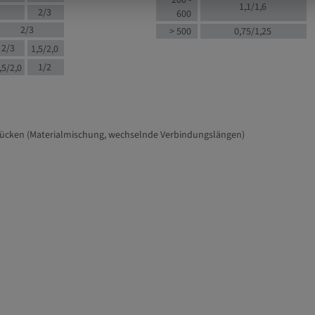
200 -
1,1/1,6
2/3
600
2/3
> 500
0,75/1,25
2/3
1,5/2,0
1/2
,5/2,0
tücken (Materialmischung, wechselnde Verbindungslängen)