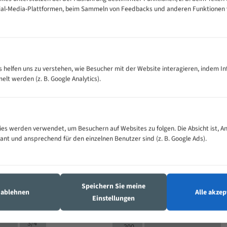
cial-Media-Plattformen, beim Sammeln von Feedbacks und anderen Funktionen
VOLLMATERIAL
es helfen uns zu verstehen, wie Besucher mit der Website interagieren, indem I
Zähne pro
300
500
M (mm)
t werden (z. B. Google Analytics).
Zoll (ZpZ)
)
>
10/14
25
5/8
15 - 40
8/12
0
5/8
es werden verwendet, um Besuchern auf Websites zu folgen. Die Absicht ist, A
25 - 50
6/10
8
4/6
vant und ansprechend für den einzelnen Benutzer sind (z. B. Google Ads).
35 - 70
5/8
4/6
50 - 120
4/6
4/6
80 - 180
3/4
6
130 -
4/5
Speichern Sie meine
2/3
350
s ablehnen
Alle akzep
Einstellungen
4/5
150 -
1,5/2
4/5
450
3/4