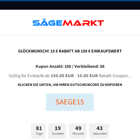
UNTERNEHMEN
FAQ
GUTSCHEINE
BLOG
KONTAKT
GLÜCKWUNSCH! 15 € RABATT AB 150 € EINKAUFSWERT
auer Vg 550 St Für 5640 Mm Bi-Metall Bandsägeblätter
Kupon Anzahl: 100 / Verbleibend: 88
Gültig für Einkäufe ab
150.00 EUR
-
15.00 EUR
Rabatt-Coupon...
BAUER VG 550 ST für 5640 mm Bi-Metall Bandsägeblätte
KLICKEN SIE UNTEN, UM IHREN GUTSCHEINCODE ZU KOPIEREN
Bandsägeblätter für Bauer
SAEGE15
nge (mm):
Breite (mm):
Stärken + Zah
mm
mm
81
19
49
42
Welche Zahn soll 
Tage
Stunden
Minuten
Sekunden