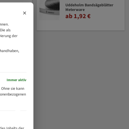
Uddeholm Bandsägeblätter
Meterware
×
ab 1,92 €
önnen.
Die als
vierung der
 handhaben,
Immer aktiv
 Ohne sie kann
ersonenbezogenen
des Inhalts der