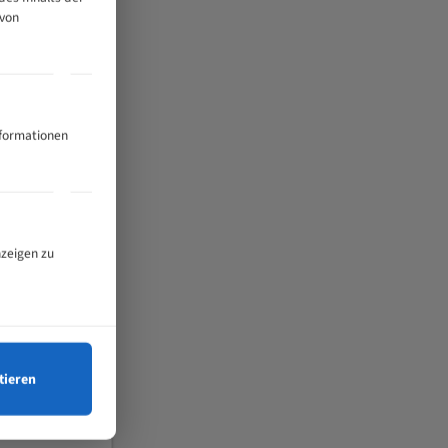
 von
nformationen
nzeigen zu
tieren