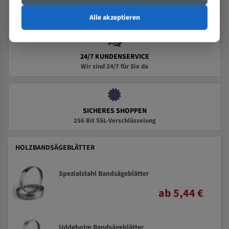
PRÄZISION TRIFFT QUALITÄT
Seit 2000 – Über 25 Jahre Erfahrung
Alle akzeptieren
24/7 KUNDENSERVICE
Wir sind 24/7 für Sie da
SICHERES SHOPPEN
256 Bit SSL-Verschlüsselung
HOLZBANDSÄGEBLÄTTER
Spezialstahl Bandsägeblätter
ab 5,44 €
Uddeholm Bandsägeblätter