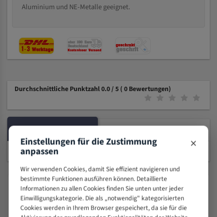
Aluminium und NE-Metalle geeignet.
Durchschnittliche Punktzahl 0.0 / 5
( 0 Bewertungen)
PRODUKTBESCHREIBUNG
KOMPATIBLE MASCHINEN
×
Einstellungen für die Zustimmung
anpassen
Wir verwenden Cookies, damit Sie effizient navigieren und
bestimmte Funktionen ausführen können. Detaillierte
Produktsicherheit & Herstellerangaben
Informationen zu allen Cookies finden Sie unten unter jeder
Einwilligungskategorie. Die als „notwendig" kategorisierten
Angaben gemäß EU-Produktsicherheitsverordnung (GPSR, Verordnung
Cookies werden in Ihrem Browser gespeichert, da sie für die
(EU) 2023/988, Art. 19).