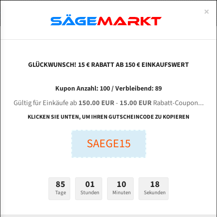
0
×
Spezialstahl Gehärtet
Uddeholm
Glatte
Eine Schneide, doppelte Fase
Spezialstahl
Standart
ÜBER UNS
DEUTSCH
Startseite
Bandsägeblätter Für Holz Nach Maß
Spezialstahl Bandsägeblätt
Uddeholm Gehärtet
Spezialstahl
Konvex
Zwei Schneiden, vierfache Fase
Uddeholm
gehärtete Zahnspitzen
ABOUTS
ENGLISH
GLÜCKWUNSCH! 15 € RABATT AB 150 € EINKAUFSWERT
Flexback
Gehärtete zahnspitzen
Konkav
Flexback Meterware
2100x10x0,50x6mm Hais MJ12 Spezialstahl
FRANCE
Kupon Anzahl: 100 / Verbleibend: 89
Dachzahnung
Bi-Metall Meterware
Bandsägeblatt zahnhart
Gültig für Einkäufe ab
150.00 EUR
-
15.00 EUR
Rabatt-Coupon...
Fleischerei Bandsägeblätter
KLICKEN SIE UNTEN, UM IHREN GUTSCHEINCODE ZU KOPIEREN
Bandmesser Glatt Meterware
Länge (mm):
SAEGE15
mm
Bandmesser Dachzahnung Meterware
Breite (mm):
Konkav Meterware
85
01
10
17
mm
Konvex Meterware
Tage
Stunden
Minuten
Sekunden
Stärken + Zahnteilung: