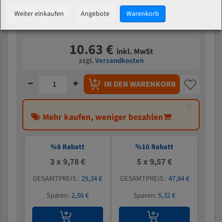
mm
Weiter einkaufen
Angebote
Warenkorb
Verfügbarkeit:
23 Stück auf Lager
10.63 €
inkl. MwSt
zzgl.
Versandkosten
IN DEN WARENKORB
×
Mehr kaufen, weniger bezahlen
%
8
Rabatt
%
10
Rabatt
3 x 9,78 €
5 x 9,57 €
GESAMTPREIS :
29,34 €
GESAMTPREIS :
47,84 €
Sparen:
2,56 €
Sparen:
5,32 €