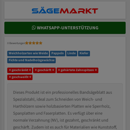
WHATSAPP-UNTERSTÜTZUNG
0 Bewertungen
Weichholzarten wie Weide
Pappeln
Linde
Kiefer
Fichte und Nadelholzgewächse
⭐ geschränkt ⭐
⭐ geschärft ⭐
⭐ gehärtete Zahnspitzen ⭐
⭐ geschweißt ⭐
Dieses Produkt ist ein professionelles Bandsägeblatt aus
Spezialstahl, ideal zum Schneiden von Weich- und
Harthölzern sowie holzbasierten Platten wie Sperrholz,
Spanplatten und Faserplatten. Es verfügt über eine
normale Verzahnung (NV), ist gezahnt, geschränkt und
geschärft. Zudem ist es auch für Materialien wie Kunststoff,