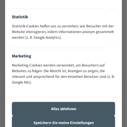
lose Kleidung, Schmuck oder Handschuhe im Bereich des
laufenden Bandes.
Statistik
Nur bestimmungsgemäß an dafür geeigneten
Bandsägemaschinen und im angegebenen Maß- bzw.
Statistik-Cookies helfen uns zu verstehen, wie Besucher mit der
Website interagieren, indem Informationen anonym gesammelt
Drehzahlbereich einsetzen.
werden (z. B. Google Analytics).
Beschädigte, gerissene, verschlissene oder überhitzte
Sägebänder nicht verwenden.
Von Kindern fernhalten. Nicht für die Verwendung durch
Marketing
Kinder bestimmt.
Marketing-Cookies werden verwendet, um Besuchern auf
Websites zu folgen. Die Absicht ist, Anzeigen zu zeigen, die
relevant und ansprechend für den einzelnen Benutzer sind (z. B.
Google Ads).
SICHERER VERSAND MIT DHL
100Schnelle Lieferung
Alles ablehnen
Speichern Sie meine Einstellungen