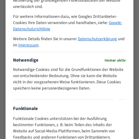
Aktivierung der grundlegenden Funktionalitäten der Website
unerlässlich sind.
Produkt
2100x10x0,50x6mm Hais MJ12 Spezialstahl Bandsägeblatt
Für weitere Informationen dazu, wie Googles Drittanbieter-
zahnhart
Cookies Ihre Daten verwenden und handhaben, siehe:
Google-
Datenschutzrichtlinie
Hersteller
Weitere Details finden Sie in unserer
Datenschutzerklärung
und
Arend Sägetech e.K.
im
Impressum
.
Anschrift
Am Autohof 2, 73037 Göppingen, Deutschland
Notwendige
Immer aktiv
E-Mail
Notwendige Cookies sind für die Grundfunktionen der Website
info@saegemarkt.de
von entscheidender Bedeutung. Ohne sie kann die Website
nicht in der vorgesehenen Weise funktionieren. Diese Cookies
Sicherheits- und Warnhinweise
speichern keine personenbezogenen Daten.
Extrem scharfe Schneidzähne – es besteht
Schnittverletzungsgefahr. Handhabung, Transport und
Lagerung nur mit geeigneten Schutzhandschuhen.
Funktionale
Montage und Wechsel des Sägebandes ausschließlich bei
Funktionale Cookies unterstützen bei der Ausführung
ausgeschalteter und vom Netz getrennter Maschine
bestimmter Funktionen, z. B. beim Teilen des Inhalts der
durchführen.
Website auf Social-Media-Plattformen, beim Sammeln von
Feedbacks und anderen Funktionen von Drittanbietern.
Beim Betrieb Schutzbrille und Gehörschutz tragen; keine