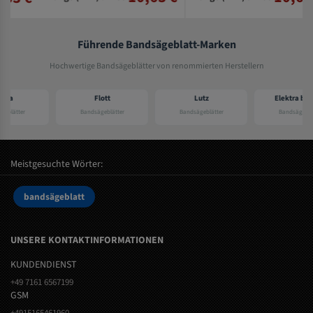
Führende Bandsägeblatt-Marken
Hochwertige Bandsägeblätter von renommierten Herstellern
Flott
Lutz
Elektra beckum
Bandsägeblätter
Bandsägeblätter
Bandsägeblätter
Meistgesuchte Wörter:
bandsägeblatt
UNSERE KONTAKTINFORMATIONEN
KUNDENDIENST
+49 7161 6567199
GSM
+4915165461960