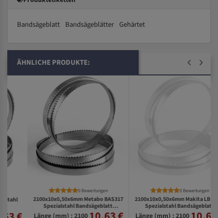
Bandsägeblatt
Bandsägeblätter
Gehärtet
ÄHNLICHE PRODUKTE:
0 Bewertungen
0 Bewertungen
2100x10x0,50x6mm Metabo BAS317
2100x10x0,50x6mm Makita LB1200F
Spezialstahl Bandsägeblatt
Spezialstahl Bandsägeblatt
10,63 €
10,63 €
€
zahnhart
zahnhart
Länge (mm) : 2100
Länge (mm) : 2100