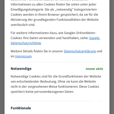
Informationen zu allen Cookies finden Sie unten unter jeder
256 Bit SSL-Verschlüsselung
Einwilligungskategorie. Die als „notwendig" kategorisierten
Cookies werden in Ihrem Browser gespeichert, da sie für die
Aktivierung der grundlegenden Funktionalitäten der Website
MEISTVERKAUFTE PRODUKTE
unerlässlich sind.
Für weitere Informationen dazu, wie Googles Drittanbieter-
Spezialstahl Bandsägeblätter
Cookies Ihre Daten verwenden und handhaben, siehe:
Google-
Datenschutzrichtlinie
ab 5,44 €
Weitere Details finden Sie in unserer
Datenschutzerklärung
und
im
Impressum
.
Uddeholm Bandsägeblätter
Notwendige
Immer aktiv
Notwendige Cookies sind für die Grundfunktionen der Website
ab 7,59 €
von entscheidender Bedeutung. Ohne sie kann die Website
nicht in der vorgesehenen Weise funktionieren. Diese Cookies
speichern keine personenbezogenen Daten.
Flexback Bandsägeblätter
ab 7,50 €
Funktionale