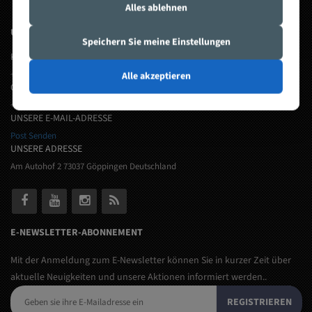
Alles ablehnen
UNSERE KONTAKTINFORMATIONEN
Speichern Sie meine Einstellungen
KUNDENDIENST
+49 7161 6567199
Alle akzeptieren
GSM
+4915165461960
UNSERE E-MAIL-ADRESSE
Post Senden
UNSERE ADRESSE
Am Autohof 2 73037 Göppingen Deutschland
E-NEWSLETTER-ABONNEMENT
Mit der Anmeldung zum E-Newsletter können Sie in kurzer Zeit über
aktuelle Neuigkeiten und unsere Aktionen informiert werden..
REGISTRIEREN