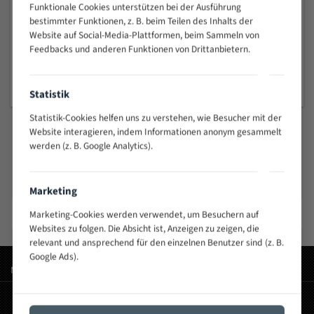
Funktionale Cookies unterstützen bei der Ausführung
bestimmter Funktionen, z. B. beim Teilen des Inhalts der
Fleischereibandsägeblätter
Website auf Social-Media-Plattformen, beim Sammeln von
Feedbacks und anderen Funktionen von Drittanbietern.
ab 4,91 €
Statistik
Statistik-Cookies helfen uns zu verstehen, wie Besucher mit der
Website interagieren, indem Informationen anonym gesammelt
werden (z. B. Google Analytics).
Führende Bandsägeblatt-Marken
Hochwertige Bandsägeblätter von renommierten Herstellern
Marketing
Heska
Flott
Elektra beckum
Marketing-Cookies werden verwendet, um Besuchern auf
Bandsägeblätter
Bandsägeblätter
Bandsägeblätter
Websites zu folgen. Die Absicht ist, Anzeigen zu zeigen, die
relevant und ansprechend für den einzelnen Benutzer sind (z. B.
Google Ads).
Meistgesuchte Wörter:
bandsägeblatt