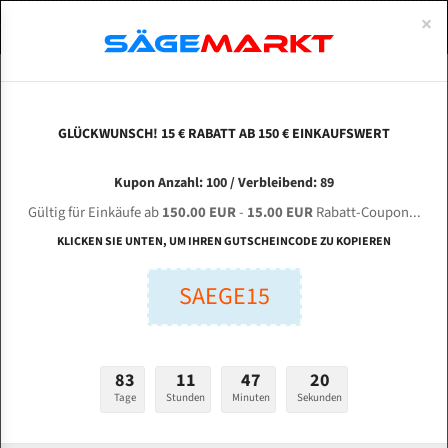
0
×
Spezialstahl Gehärtet
Uddeholm
Glatte
Eine Schneide, doppelte Fase
Spezialstahl
Standart
ÜBER UNS
DEUTSCH
Startseite
/
Marken
/
Bandsägeblätter Für Tip
Uddeholm Gehärtet
Spezialstahl
Konvex
Zwei Schneiden, vierfache Fase
Uddeholm
gehärtete Zahnspitzen
ABOUTS
ENGLISH
GLÜCKWUNSCH! 15 € RABATT AB 150 € EINKAUFSWERT
Flexback
Gehärtete zahnspitzen
Konkav
Flexback Meterware
Bandsägeblätter für Tip
FRANCE
Kupon Anzahl: 100 / Verbleibend: 89
Dachzahnung
Bi-Metall Meterware
Gültig für Einkäufe ab
150.00 EUR
-
15.00 EUR
Rabatt-Coupon...
Fleischerei Bandsägeblätter
KLICKEN SIE UNTEN, UM IHREN GUTSCHEINCODE ZU KOPIEREN
Bandmesser Glatt Meterware
SAEGE15
Bandmesser Dachzahnung Meterware
Konkav Meterware
83
11
47
19
Konvex Meterware
Tage
Stunden
Minuten
Sekunden