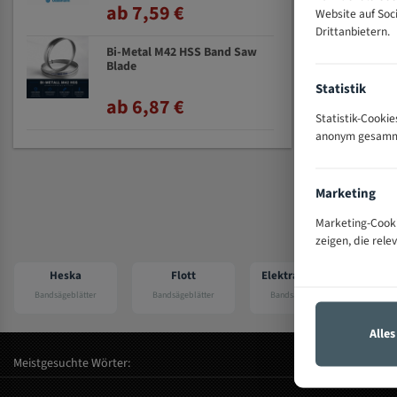
ab 7,59 €
Website auf So
Drittanbietern.
Bi-Metal M42 HSS Band Saw
Blade
Statistik
ab 6,87 €
Statistik-Cooki
anonym gesammel
Marketing
Marketing-Cooki
zeigen, die rele
Heska
Flott
Elektra beckum
Bandsägeblätter
Bandsägeblätter
Bandsägeblätter
Ba
Alle
Meistgesuchte Wörter: