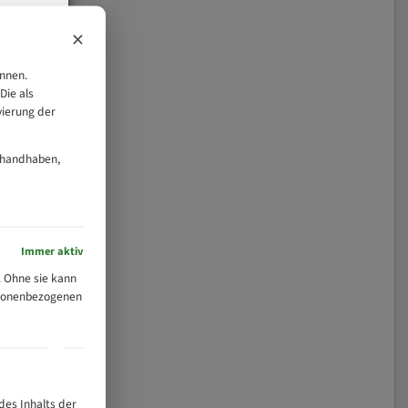
×
önnen.
Die als
vierung der
 handhaben,
Immer aktiv
 Ohne sie kann
ersonenbezogenen
des Inhalts der