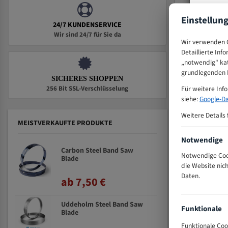
Einstellun
24/7 KUNDENSERVICE
Weiter 
Wir sind 24/7 für Sie da
Wir verwenden C
Detaillierte Inf
„notwendig" kat
grundlegenden F
SICHERES SHOPPEN
Für weitere Inf
256 Bit SSL-Verschlüsselung
siehe:
Google-Da
Weitere Details 
MEISTVERKAUFTE PRODUKTE
Notwendige
Carbon Steel Band Saw
Notwendige Cook
Blade
die Website nic
Daten.
ab 7,50 €
Uddeholm Steel Band Saw
Funktionale
Blade
Funktionale Coo