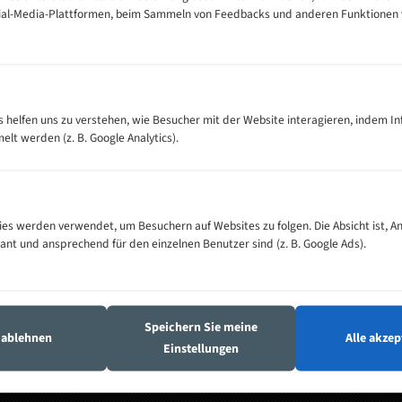
cial-Media-Plattformen, beim Sammeln von Feedbacks und anderen Funktionen
es helfen uns zu verstehen, wie Besucher mit der Website interagieren, indem I
t werden (z. B. Google Analytics).
Führende Bandsägeblatt-Marken
es werden verwendet, um Besuchern auf Websites zu folgen. Die Absicht ist, A
Hochwertige Bandsägeblätter von renommierten Herstellern
vant und ansprechend für den einzelnen Benutzer sind (z. B. Google Ads).
Lutz
Elmag
Eder
Emir
ndsägeblätter
Bandsägeblätter
Bandsägeblätter
Bandsägeblät
Speichern Sie meine
s ablehnen
Alle akzep
Einstellungen