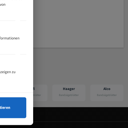
 von
nformationen
nzeigen zu
Profi
Haager
Alco
ter
Bandsägeblätter
Bandsägeblätter
Bandsägeblätter
tieren