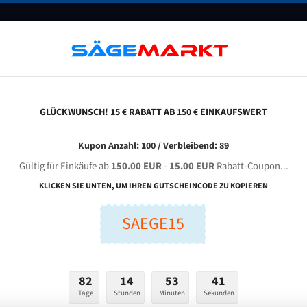
UNTERNEHMEN
FAQ
GUTSCHEINE
BLOG
KONTAKT
GLÜCKWUNSCH! 15 € RABATT AB 150 € EINKAUFSWERT
Kupon Anzahl: 100 / Verbleibend: 89
Gültig für Einkäufe ab
150.00 EUR
-
15.00 EUR
Rabatt-Coupon...
eel (Standard Size)
KLICKEN SIE UNTEN, UM IHREN GUTSCHEINCODE ZU KOPIEREN
SAEGE15
82
14
53
40
Tage
Stunden
Minuten
Sekunden