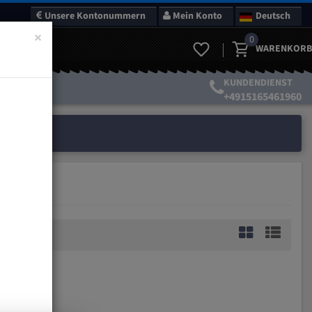
Unsere Kontonummern
Mein Konto
Deutsch
×
0
WARENKORB
KUNDENDIENST
+4915165461960