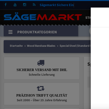
Sägemarkt
Siche
German Steel
STARTSEITE
DEUTSCH
Uddeholm Steel
ENGLISH
PRODUKTKATEGORIEN
Carbon Steel
FRANCE
Startseite
Wood Bandsaw Blades
Special Steel (Standard Size)
Special St
SICHERER VERSAND MIT DHL
Schnelle Lieferung
PRÄZISION TRIFFT QUALITÄT
Seit 2000 – Über 25 Jahre Erfahrung