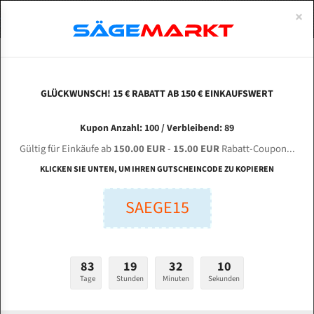
0
×
Spezialstahl Gehärtet
Uddeholm
Glatte
Eine Schneide, doppelte Fase
Spezialstahl
Standart
ÜBER UNS
DEUTSCH
Startseite
Bandsägeblätter Für Metall
Bi-Metal M42 (Standardgröße)
Mul
Uddeholm Gehärtet
Spezialstahl
Konvex
Zwei Schneiden, vierfache Fase
Uddeholm
gehärtete Zahnspitzen
ABOUTS
ENGLISH
GLÜCKWUNSCH! 15 € RABATT AB 150 € EINKAUFSWERT
Flexback
Gehärtete zahnspitzen
Konkav
Flexback Meterware
MULTICUT Machine Tools BDC - 300 NC für 4100
FRANCE
Kupon Anzahl: 100 / Verbleibend: 89
Dachzahnung
Bi-Metall Meterware
mm Bi-Metall Bandsägeblätter
Gültig für Einkäufe ab
150.00 EUR
-
15.00 EUR
Rabatt-Coupon...
Fleischerei Bandsägeblätter
KLICKEN SIE UNTEN, UM IHREN GUTSCHEINCODE ZU KOPIEREN
Länge (mm):
Bandmesser Glatt Meterware
SAEGE15
mm
Bandmesser Dachzahnung Meterware
Breite (mm):
Konkav Meterware
mm
83
19
32
09
Konvex Meterware
Tage
Stunden
Minuten
Sekunden
Stärken + Zahnteilung:
mm