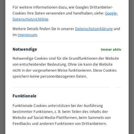
Zähne pro
M (mm)
Für weitere Informationen dazu, wie Googles Drittanbieter-
Zoll (ZpZ)
)
Cookies Ihre Daten verwenden und handhaben, siehe:
Google-
>
Datenschutzrichtlinie
10/14
25
Weitere Details finden Sie in unserer
Datenschutzerklärung
und
15 - 40
8/12
im
Impressum
.
25 - 50
6/10
35 - 70
5/8
Notwendige
Immer aktiv
50 - 120
4/6
Notwendige Cookies sind für die Grundfunktionen der Website
80 - 180
3/4
von entscheidender Bedeutung. Ohne sie kann die Website
130 -
nicht in der vorgesehenen Weise funktionieren. Diese Cookies
2/3
350
speichern keine personenbezogenen Daten.
150 -
1,5/2
450
200 -
Funktionale
1,1/1,6
600
Funktionale Cookies unterstützen bei der Ausführung
> 500
0,75/1,25
bestimmter Funktionen, z. B. beim Teilen des Inhalts der
Vorteile:
Website auf Social-Media-Plattformen, beim Sammeln von
Feedbacks und anderen Funktionen von Drittanbietern.
Vielseitiges Bandsägeblatt für verschiedenste