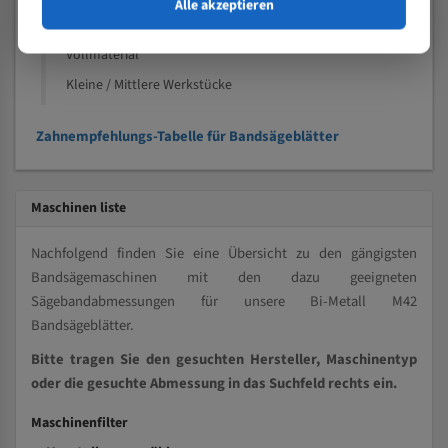
Speziell entwickelt für Profile / Rohre
Alle akzeptieren
Kleine und mittlere Profile / Kleine Durchmesser
Vollmaterial
Kleine / Mittlere Werkstücke
Zahnempfehlungs-Tabelle für Bandsägeblätter
Maschinen liste
Nachfolgend finden Sie eine Übersicht zu den gängigsten
Bandsägemaschinen mit den dazu geeigneten
Sägebandabmessungen für unsere Bi-Metall M42
Bandsägeblätter.
Bitte tragen Sie den gesuchten Hersteller, Maschinentyp
oder die gesuchte Abmessung in das Suchfeld rechts ein.
Maschinenfilter