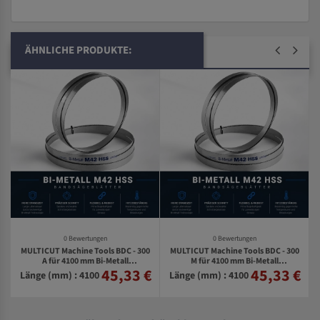
ÄHNLICHE PRODUKTE:
0 Bewertungen
0 Bewertungen
MULTICUT Machine Tools BDC - 300
MULTICUT Machine Tools BDC - 300
0
A für 4100 mm Bi-Metall
M für 4100 mm Bi-Metall
45,33 €
45,33 €
€
Bandsägeblätter
Bandsägeblätter
Länge (mm) : 4100
Länge (mm) : 4100