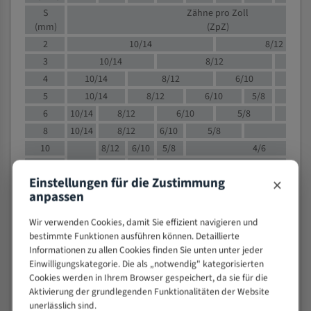
S
Zähne pro Zoll
(mm)
(ZpZ)
2
10/14
8/12
3
10/14
8/12
6/1
4
10/14
8/12
6/10
5/8
5
10/14
8/12
6/10
5/8
6
10/14
8/12
6/10
5/8
8
10/14
8/12
6/10
5/8
4/
10
8/12
6/10
5/8
4/6
12
8/12
6/10
4/6
×
Einstellungen für die Zustimmung
15
8/12
6/10
4/5
anpassen
20
4/6
4/5
30
4/5
4/5
Wir verwenden Cookies, damit Sie effizient navigieren und
50
4/5
3/4
bestimmte Funktionen ausführen können. Detaillierte
Informationen zu allen Cookies finden Sie unten unter jeder
80
3/4
Einwilligungskategorie. Die als „notwendig" kategorisierten
> 100
1,
Cookies werden in Ihrem Browser gespeichert, da sie für die
Aktivierung der grundlegenden Funktionalitäten der Website
VOLLMATERIAL
unerlässlich sind.