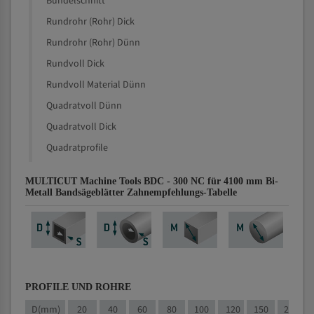
Bündelschnitt
Rundrohr (Rohr) Dick
Rundrohr (Rohr) Dünn
Rundvoll Dick
Rundvoll Material Dünn
Quadratvoll Dünn
Quadratvoll Dick
Quadratprofile
MULTICUT Machine Tools BDC - 300 NC für 4100 mm Bi-
Metall Bandsägeblätter Zahnempfehlungs-Tabelle
PROFILE UND ROHRE
D(mm)
20
40
60
80
100
120
150
200