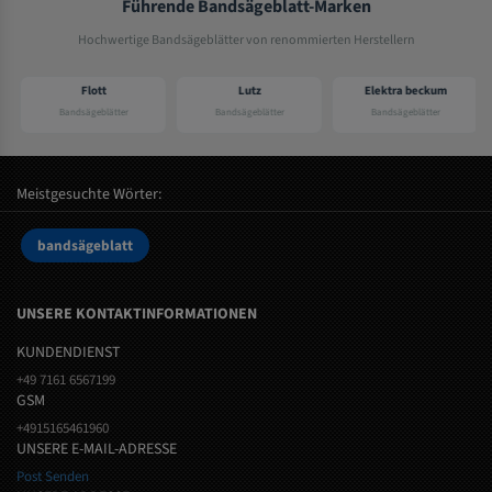
Führende Bandsägeblatt-Marken
Hochwertige Bandsägeblätter von renommierten Herstellern
Flott
Lutz
Elektra beckum
Bandsägeblätter
Bandsägeblätter
Bandsägeblätter
Meistgesuchte Wörter:
bandsägeblatt
UNSERE KONTAKTINFORMATIONEN
KUNDENDIENST
+49 7161 6567199
GSM
+4915165461960
UNSERE E-MAIL-ADRESSE
Post Senden