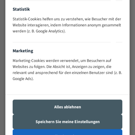
Anwendungen
Statistik
Widerstandsfähig gegen Zahnbruch auch bei
schwierigen Werkstücken (Materialmischung,
Statistik-Cookies helfen uns zu verstehen, wie Besucher mit der
wechselnde Verbindungslängen)
Website interagieren, indem Informationen anonym gesammelt
Sehr geringe Vibration
werden (z. B. Google Analytics).
Äußerst verschleißfest
Marketing
Technische Beschreibung:
Marketing-Cookies werden verwendet, um Besuchern auf
Positiver Spanwinkel
Websites zu folgen. Die Absicht ist, Anzeigen zu zeigen, die
relevant und ansprechend für den einzelnen Benutzer sind (z. B.
Bandkörper aus hochlegiertem Federstahl
Google Ads).
Legierte HSS-beschichtete Zahnspitzen
Spezielle Zahngeometrie und Zahnteilung
Materialien:
Alles ablehnen
Stahl
Speichern Sie meine Einstellungen
Nichteisenmetalle