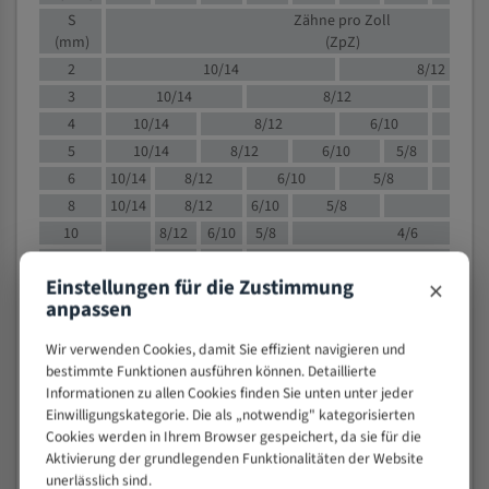
S
Zähne pro Zoll
(mm)
(ZpZ)
2
10/14
8/12
3
10/14
8/12
6/1
4
10/14
8/12
6/10
5/8
5
10/14
8/12
6/10
5/8
6
10/14
8/12
6/10
5/8
8
10/14
8/12
6/10
5/8
4/
10
8/12
6/10
5/8
4/6
12
8/12
6/10
4/6
×
Einstellungen für die Zustimmung
15
8/12
6/10
4/5
anpassen
20
4/6
4/5
30
4/5
4/5
Wir verwenden Cookies, damit Sie effizient navigieren und
50
4/5
3/4
bestimmte Funktionen ausführen können. Detaillierte
Informationen zu allen Cookies finden Sie unten unter jeder
80
3/4
Einwilligungskategorie. Die als „notwendig" kategorisierten
> 100
1,
Cookies werden in Ihrem Browser gespeichert, da sie für die
Aktivierung der grundlegenden Funktionalitäten der Website
VOLLMATERIAL
unerlässlich sind.