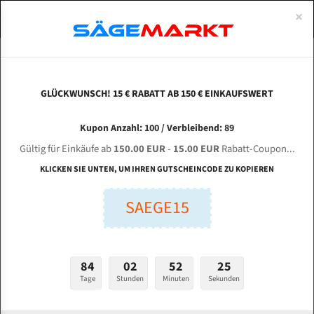
0
×
Spezialstahl Gehärtet
Uddeholm
Glatte
Eine Schneide, doppelte Fase
Spezialstahl
Standart
ÜBER UNS
DEUTSCH
Startseite
Bandsägeblätter Für Metall
Bi-Metal M42 (Standardgröße)
Mul
Uddeholm Gehärtet
Spezialstahl
Konvex
Zwei Schneiden, vierfache Fase
Uddeholm
gehärtete Zahnspitzen
ABOUTS
ENGLISH
GLÜCKWUNSCH! 15 € RABATT AB 150 € EINKAUFSWERT
Flexback
Gehärtete zahnspitzen
Konkav
Flexback Meterware
MULTICUT Machine Tools BDC - 300 A für 4100
FRANCE
Kupon Anzahl: 100 / Verbleibend: 89
Dachzahnung
Bi-Metall Meterware
mm Bi-Metall Bandsägeblätter
Gültig für Einkäufe ab
150.00 EUR
-
15.00 EUR
Rabatt-Coupon...
Fleischerei Bandsägeblätter
KLICKEN SIE UNTEN, UM IHREN GUTSCHEINCODE ZU KOPIEREN
Länge (mm):
Bandmesser Glatt Meterware
SAEGE15
mm
Bandmesser Dachzahnung Meterware
Breite (mm):
Konkav Meterware
mm
84
02
52
24
Konvex Meterware
Tage
Stunden
Minuten
Sekunden
Stärken + Zahnteilung:
mm