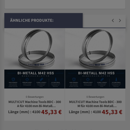
ÄHNLICHE PRODUKTE:
0 Bewertungen
0 Bewertungen
MULTICUT Machine Tools BDC - 300
MULTICUT Machine Tools BDC - 300
0
A für 4100 mm Bi-Metall
M für 4100 mm Bi-Metall
45,33 €
45,33 €
€
Bandsägeblätter
Bandsägeblätter
Länge (mm) : 4100
Länge (mm) : 4100