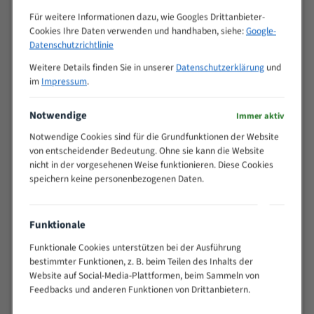
Zähne pro
M (mm)
Für weitere Informationen dazu, wie Googles Drittanbieter-
Zoll (ZpZ)
)
Cookies Ihre Daten verwenden und handhaben, siehe:
Google-
>
Datenschutzrichtlinie
10/14
25
Weitere Details finden Sie in unserer
Datenschutzerklärung
und
15 - 40
8/12
im
Impressum
.
25 - 50
6/10
35 - 70
5/8
Notwendige
Immer aktiv
50 - 120
4/6
Notwendige Cookies sind für die Grundfunktionen der Website
80 - 180
3/4
von entscheidender Bedeutung. Ohne sie kann die Website
130 -
nicht in der vorgesehenen Weise funktionieren. Diese Cookies
2/3
350
speichern keine personenbezogenen Daten.
150 -
1,5/2
450
200 -
Funktionale
1,1/1,6
600
Funktionale Cookies unterstützen bei der Ausführung
> 500
0,75/1,25
bestimmter Funktionen, z. B. beim Teilen des Inhalts der
Vorteile:
Website auf Social-Media-Plattformen, beim Sammeln von
Feedbacks und anderen Funktionen von Drittanbietern.
Vielseitiges Bandsägeblatt für verschiedenste