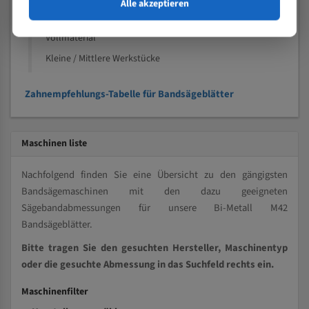
Speziell entwickelt für Profile / Rohre
Alle akzeptieren
Kleine und mittlere Profile / Kleine Durchmesser
Vollmaterial
Kleine / Mittlere Werkstücke
Zahnempfehlungs-Tabelle für Bandsägeblätter
Maschinen liste
Nachfolgend finden Sie eine Übersicht zu den gängigsten
Bandsägemaschinen mit den dazu geeigneten
Sägebandabmessungen für unsere Bi-Metall M42
Bandsägeblätter.
Bitte tragen Sie den gesuchten Hersteller, Maschinentyp
oder die gesuchte Abmessung in das Suchfeld rechts ein.
Maschinenfilter