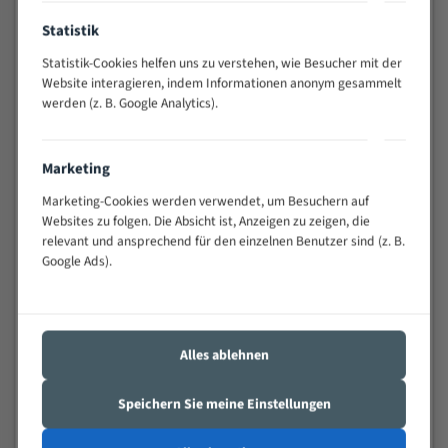
Anwendungen
Statistik
Widerstandsfähig gegen Zahnbruch auch bei
schwierigen Werkstücken (Materialmischung,
Statistik-Cookies helfen uns zu verstehen, wie Besucher mit der
wechselnde Verbindungslängen)
Website interagieren, indem Informationen anonym gesammelt
Sehr geringe Vibration
werden (z. B. Google Analytics).
Äußerst verschleißfest
Marketing
Technische Beschreibung:
Marketing-Cookies werden verwendet, um Besuchern auf
Positiver Spanwinkel
Websites zu folgen. Die Absicht ist, Anzeigen zu zeigen, die
relevant und ansprechend für den einzelnen Benutzer sind (z. B.
Bandkörper aus hochlegiertem Federstahl
Google Ads).
Legierte HSS-beschichtete Zahnspitzen
Spezielle Zahngeometrie und Zahnteilung
Materialien:
Alles ablehnen
Stahl
Speichern Sie meine Einstellungen
Nichteisenmetalle