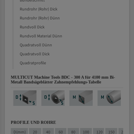
Bündelschnitt
Rundrohr (Rohr) Dick
Rundrohr (Rohr) Dünn
Rundvoll Dick
Rundvoll Material Dünn
Quadratvoll Dünn
Quadratvoll Dick
Quadratprofile
MULTICUT Machine Tools BDC - 300 A für 4100 mm Bi-
Metall Bandsägeblätter Zahnempfehlungs-Tabelle
PROFILE UND ROHRE
D(mm)
20
40
60
80
100
120
150
200