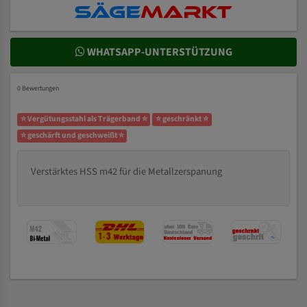
WHATSAPP-UNTERSTÜTZUNG
0 Bewertungen
⭐ Vergütungsstahl als Trägerband ⭐
⭐ geschränkt ⭐
⭐ geschärft und geschweißt ⭐
Verstärktes HSS m42 für die Metallzerspanung