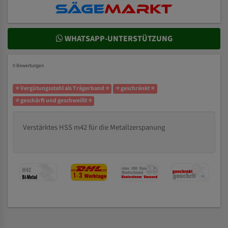
WHATSAPP-UNTERSTÜTZUNG
0 Bewertungen
⭐ Vergütungsstahl als Trägerband ⭐
⭐ geschränkt ⭐
⭐ geschärft und geschweißt ⭐
Verstärktes HSS m42 für die Metallzerspanung