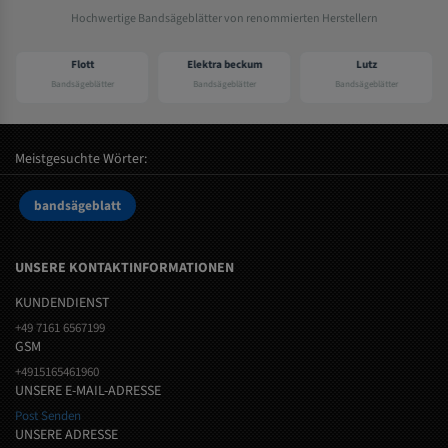
Hochwertige Bandsägeblätter von renommierten Herstellern
Flott
Elektra beckum
Lutz
Bandsägeblätter
Bandsägeblätter
Bandsägeblätter
Meistgesuchte Wörter:
bandsägeblatt
UNSERE KONTAKTINFORMATIONEN
KUNDENDIENST
+49 7161 6567199
GSM
+4915165461960
UNSERE E-MAIL-ADRESSE
Post Senden
UNSERE ADRESSE