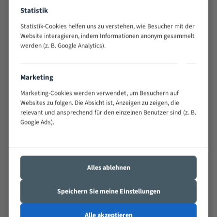
Widerstandsfähig gegen Zahnbruch auch bei
Statistik
schwierigen Werkstücken (Materialmischung,
Statistik-Cookies helfen uns zu verstehen, wie Besucher mit der
wechselnde Verbindungslängen)
Website interagieren, indem Informationen anonym gesammelt
Sehr geringe Vibration
werden (z. B. Google Analytics).
Äußerst verschleißfest
Marketing
Technische Beschreibung:
Marketing-Cookies werden verwendet, um Besuchern auf
Positiver Spanwinkel
Websites zu folgen. Die Absicht ist, Anzeigen zu zeigen, die
Bandkörper aus hochlegiertem Federstahl
relevant und ansprechend für den einzelnen Benutzer sind (z. B.
Google Ads).
Legierte HSS-beschichtete Zahnspitzen
Spezielle Zahngeometrie und Zahnteilung
Materialien:
Alles ablehnen
Stahl
Speichern Sie meine Einstellungen
Nichteisenmetalle
Speziell entwickelt für Profile / Rohre
Alle akzeptieren