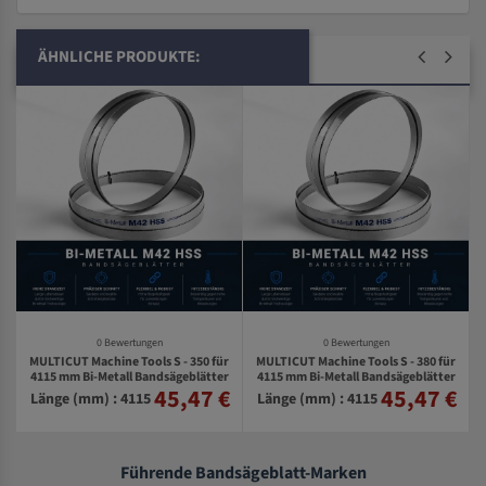
ÄHNLICHE PRODUKTE:
0 Bewertungen
0 Bewertungen
MULTICUT Machine Tools S - 350 für
MULTICUT Machine Tools S - 380 für
A
4115 mm Bi-Metall Bandsägeblätter
4115 mm Bi-Metall Bandsägeblätter
45,47 €
45,47 €
€
Länge (mm) : 4115
Länge (mm) : 4115
Führende Bandsägeblatt-Marken