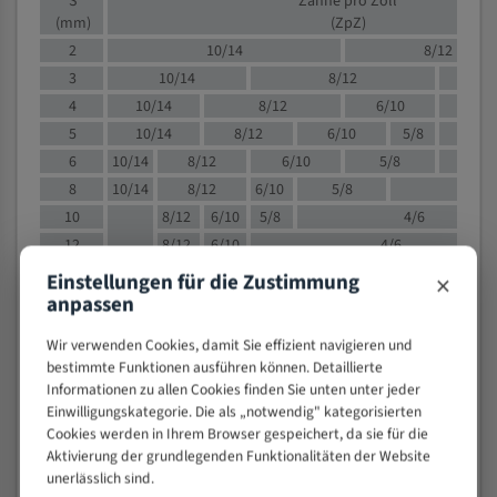
S
Zähne pro Zoll
(mm)
(ZpZ)
2
10/14
8/12
3
10/14
8/12
6/1
4
10/14
8/12
6/10
5/8
5
10/14
8/12
6/10
5/8
6
10/14
8/12
6/10
5/8
8
10/14
8/12
6/10
5/8
4/
10
8/12
6/10
5/8
4/6
12
8/12
6/10
4/6
15
8/12
6/10
4/5
×
Einstellungen für die Zustimmung
20
4/6
4/5
anpassen
30
4/5
4/5
Wir verwenden Cookies, damit Sie effizient navigieren und
50
4/5
3/4
bestimmte Funktionen ausführen können. Detaillierte
80
3/4
Informationen zu allen Cookies finden Sie unten unter jeder
Einwilligungskategorie. Die als „notwendig" kategorisierten
> 100
1,
Cookies werden in Ihrem Browser gespeichert, da sie für die
Aktivierung der grundlegenden Funktionalitäten der Website
VOLLMATERIAL
unerlässlich sind.
Zähne pro