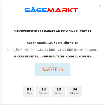
0
×
Spezialstahl Gehärtet
Uddeholm
Glatte
Eine Schneide, doppelte Fase
Spezialstahl
Standart
ÜBER UNS
DEUTSCH
Startseite
Bandsägeblätter Für Metall
Bi-Metal M42 (Standardgröße)
Mul
Uddeholm Gehärtet
Spezialstahl
Konvex
Zwei Schneiden, vierfache Fase
Uddeholm
gehärtete Zahnspitzen
ABOUTS
ENGLISH
GLÜCKWUNSCH! 15 € RABATT AB 150 € EINKAUFSWERT
Flexback
Gehärtete zahnspitzen
Konkav
Flexback Meterware
MULTICUT Machine Tools S - 380 für 4115 mm
FRANCE
Kupon Anzahl: 100 / Verbleibend: 88
Dachzahnung
Bi-Metall Meterware
Bi-Metall Bandsägeblätter
Gültig für Einkäufe ab
150.00 EUR
-
15.00 EUR
Rabatt-Coupon...
Fleischerei Bandsägeblätter
KLICKEN SIE UNTEN, UM IHREN GUTSCHEINCODE ZU KOPIEREN
Länge (mm):
Bandmesser Glatt Meterware
SAEGE15
mm
Bandmesser Dachzahnung Meterware
Breite (mm):
Konkav Meterware
mm
81
18
19
03
Konvex Meterware
Tage
Stunden
Minuten
Sekunden
Stärken + Zahnteilung:
mm