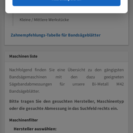
Kleine und mittlere Profile / Kleine Durchmesser
Vollmaterial
Kleine / Mittlere Werkstücke
Zahnempfehlungs-Tabelle für Bandsägeblätter
Maschinen liste
Nachfolgend finden Sie eine Übersicht zu den gängigsten
Bandsägemaschinen mit den dazu geeigneten
Sägebandabmessungen für unsere Bi-Metall M42
Bandsägeblätter.
Bitte tragen Sie den gesuchten Hersteller, Maschinentyp
oder die gesuchte Abmessung in das Suchfeld rechts ein.
Maschinenfilter
Hersteller auswählen: