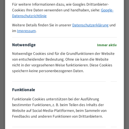
M (mm)
Zoll (ZpZ)
)
Für weitere Informationen dazu, wie Googles Drittanbieter-
Cookies Ihre Daten verwenden und handhaben, siehe:
Google-
>
10/14
Datenschutzrichtlinie
25
15 - 40
8/12
Weitere Details finden Sie in unserer
Datenschutzerklärung
und
im
Impressum
.
25 - 50
6/10
35 - 70
5/8
Notwendige
Immer aktiv
50 - 120
4/6
80 - 180
3/4
Notwendige Cookies sind für die Grundfunktionen der Website
von entscheidender Bedeutung. Ohne sie kann die Website
130 -
2/3
nicht in der vorgesehenen Weise funktionieren. Diese Cookies
350
speichern keine personenbezogenen Daten.
150 -
1,5/2
450
200 -
1,1/1,6
Funktionale
600
> 500
0,75/1,25
Funktionale Cookies unterstützen bei der Ausführung
bestimmter Funktionen, z. B. beim Teilen des Inhalts der
Vorteile:
Website auf Social-Media-Plattformen, beim Sammeln von
Feedbacks und anderen Funktionen von Drittanbietern.
Vielseitiges Bandsägeblatt für verschiedenste
Anwendungen