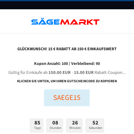
UNTERNEHMEN
FAQ
GUTSCHEINE
BLOG
KONTAKT
GLÜCKWUNSCH! 15 € RABATT AB 150 € EINKAUFSWERT
axmen Metal Sawing Lx - 400 Dc Für 5450 Mm Bi-Metall Bandsägeblätter
Kupon Anzahl: 100 / Verbleibend: 90
Gültig für Einkäufe ab
150.00 EUR
-
15.00 EUR
Rabatt-Coupon...
etal Sawing LX - 400 DC für 5450 mm Bi-Metall Bandsä
KLICKEN SIE UNTEN, UM IHREN GUTSCHEINCODE ZU KOPIEREN
SAEGE15
nge (mm):
Breite (mm):
Stärken + Zah
mm
mm
Welche Zahn soll 
85
08
26
51
Tage
Stunden
Minuten
Sekunden