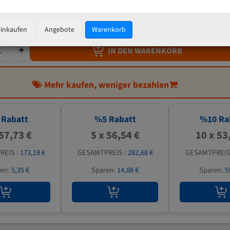
59,51 €
inkl. MwSt
zzgl.
Versandkosten
einkaufen
Angebote
Warenkorb
IN DEN WARENKORB
Mehr kaufen, weniger bezahlen
Rabatt
%
5
Rabatt
%
10
Ra
 57,73 €
5 x 56,54 €
10 x 53
REIS :
173,18 €
GESAMTPREIS :
282,68 €
GESAMTPREIS
ren:
5,35 €
Sparen:
14,88 €
Sparen:
5