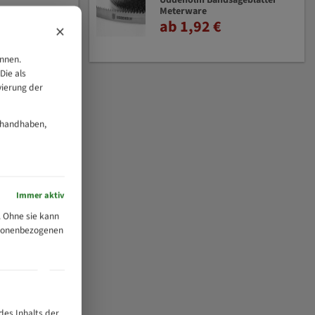
Uddeholm Bandsägeblätter
Meterware
ab 1,92 €
×
önnen.
Die als
vierung der
 handhaben,
Immer aktiv
 Ohne sie kann
ersonenbezogenen
des Inhalts der