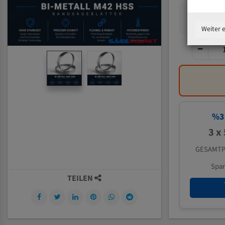
Weiter 
%
3
3 x
GESAMTP
Spa
TEILEN