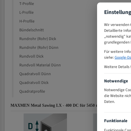
T-Profile
Einstellun
L-Profile
H-Profile
Wir verwenden C
Bündelschnitt
Detaillierte Inf
„notwendig" kat
Rundrohr (Rohr) Dick
grundlegenden F
Rundrohr (Rohr) Dünn
Für weitere Inf
Rundvoll Dick
siehe:
Google-Da
Rundvoll Material Dünn
Weitere Details 
Quadratvoll Dünn
Notwendige
Quadratvoll Dick
Notwendige Cook
Quadratprofile
die Website nic
Daten.
MAXMEN Metal Sawing LX - 400 DC für 5450 mm Bi-Metall Bands
Funktionale
Funktionale Coo