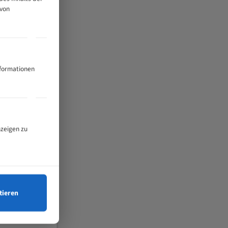
 von
nformationen
nzeigen zu
tieren