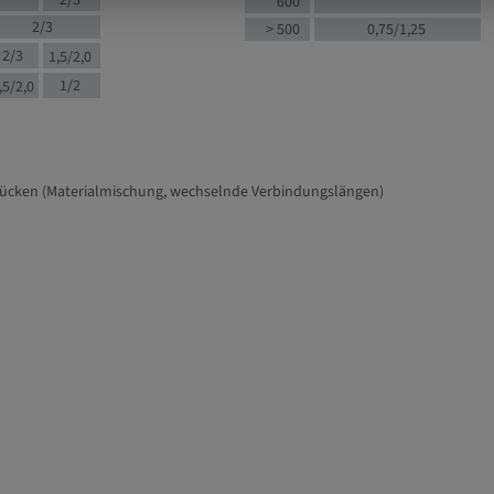
2/3
600
2/3
> 500
0,75/1,25
2/3
1,5/2,0
1/2
,5/2,0
tücken (Materialmischung, wechselnde Verbindungslängen)