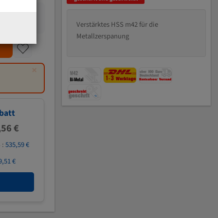
Verstärktes HSS m42 für die
Metallzerspanung
×
batt
,56 €
 :
535,59 €
9,51 €