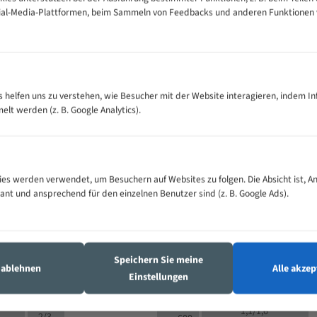
cial-Media-Plattformen, beim Sammeln von Feedbacks und anderen Funktionen
VOLLMATERIAL
Zähne pro
300
500
es helfen uns zu verstehen, wie Besucher mit der Website interagieren, indem I
M (mm)
Zoll (ZpZ)
)
t werden (z. B. Google Analytics).
>
10/14
25
5/8
15 - 40
8/12
0
5/8
25 - 50
6/10
8
4/6
es werden verwendet, um Besuchern auf Websites zu folgen. Die Absicht ist, A
35 - 70
5/8
4/6
vant und ansprechend für den einzelnen Benutzer sind (z. B. Google Ads).
50 - 120
4/6
4/6
80 - 180
3/4
6
130 -
4/5
2/3
350
Speichern Sie meine
4/5
s ablehnen
Alle akzep
150 -
Einstellungen
1,5/2
4/5
450
3/4
200 -
1,1/1,6