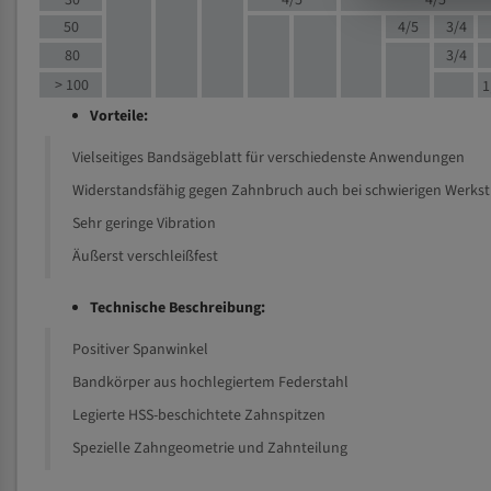
30
4/5
4/5
50
4/5
3/4
80
3/4
> 100
1
Vorteile:
Vielseitiges Bandsägeblatt für verschiedenste Anwendungen
Widerstandsfähig gegen Zahnbruch auch bei schwierigen Werks
Sehr geringe Vibration
Äußerst verschleißfest
Technische Beschreibung:
Positiver Spanwinkel
Bandkörper aus hochlegiertem Federstahl
Legierte HSS-beschichtete Zahnspitzen
Spezielle Zahngeometrie und Zahnteilung